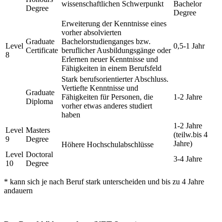
wissenschaftlichen Schwerpunkt
Bachelor
Degree
Degree
Erweiterung der Kenntnisse eines
vorher absolvierten
Graduate
Bachelorstudienganges bzw.
Level
0,5-1 Jahr
Certificate
beruflicher Ausbildungsgänge oder
8
Erlernen neuer Kenntnisse und
Fähigkeiten in einem Berufsfeld
Stark berufsorientierter Abschluss.
Vertiefte Kenntnisse und
Graduate
Fähigkeiten für Personen, die
1-2 Jahre
Diploma
vorher etwas anderes studiert
haben
1-2 Jahre
Level
Masters
(teilw.bis 4
9
Degree
Jahre)
Höhere Hochschulabschlüsse
Level
Doctoral
3-4 Jahre
10
Degree
* kann sich je nach Beruf stark unterscheiden und bis zu 4 Jahre
andauern