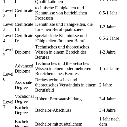
1
I
Qualifikationen
technische Fähigkeiten und
Level
Certificate
Kenntnisse von betrieblichen
0,5-1 Jahr
2
II
Prozessen
Level
Certificate
Kenntnisse und Fähigkeiten, die
1-2 Jahre
3
III
für einen Beruf qualifizieren
Level
Certificate
spezialisierte Kenntnisse und
0,5-2 Jahre
4
IV
Fähigkeiten für einen Beruf
Technisches und theoretisches
Level
Diploma
Wissen in einem Bereich des
1-2 Jahre
5
Berufes
Technisches und theoretisches
Advanced
Wissen in einem oder mehreren
1,5-2 Jahre
Diploma
Bereichen eines Berufes
Level
6
Breites technisches und
Associate
theoretisches Verständnis in einem
2 Jahre
Degree
Berufsfeld
Vocational
Höhere Berusaausbildung
3-4 Jahre
Degree
Level
7
Bachelor
Bachelor-Abschluss
3-4 Jahre
Degree
1 Jahr nach
Bachelor
Bachelor mit zusätzlichem
dem
Honours