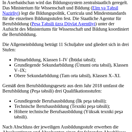
In Aserbaidschan wird das Bildungssystem zentralstaatlich geregelt.
Das Ministerium für Wissenschaft und Bildung (
Elm və Təhsil
Nazirliyi
) legt die Bildungspolitik, Curricula und Mindeststandards
für die einzelnen Bildungsstufen fest. Die Staatliche Agentur für
Berufsbildung (
Peşə Təhsili üzrə Dövlət Agentliyi
) unter der
Aufsicht des Ministeriums für Wissenschaft und Bildung koordiniert
die Berufsbildung.
Die Allgemeinbildung beträgt 11 Schuljahre und gliedert sich in drei
Stufen:
Primarbildung, Klassen I–IV (İbtidai təhsil);
Grundlegende Sekundarbildung (Ümumi orta təhsil), Klassen
V–IX;
Obere Sekundarbildung (Tam orta təhsil), Klassen X–XI.
Gemäß dem Berufsbildungsgesetz aus dem Jahr 2018 umfasst die
Berufsbildung (Peşə təhsili) drei Qualifikationsstufen:
Grundlegende Berufsausbildung (İlk peşa təhsili);
Technische Berufsausbildung (Texniki peşə təhsili);
Höhere technische Berufsausbildung (Yüksək texniki peşə
təhsili).
Nach Abschluss der jeweiligen Ausbildungsstufe erwerben die