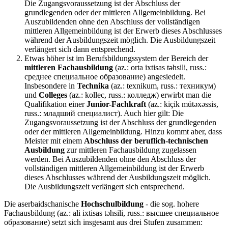
Die Zugangsvoraussetzung ist der Abschluss der
grundlegenden oder der mittleren Allgemeinbildung. Bei
Auszubildenden ohne den Abschluss der vollständigen
mittleren Allgemeinbildung ist der Erwerb dieses Abschlusses
während der Ausbildungszeit möglich. Die Ausbildungszeit
verlängert sich dann entsprechend.
Etwas höher ist im Berufsbildungssystem der Bereich der
mittleren Fachausbildung
(az.: orta ixtisas təhsili, russ.:
среднее специальное образование) angesiedelt.
Insbesondere in
Technika
(az.: texnikum, russ.: техникум)
und
Colleges
(az.: kollec, russ.: колледж) erwirbt man die
Qualifikation einer
Junior-Fachkraft
(az.: kiçik mütəxəssis,
russ.: младший специалист). Auch hier gilt: Die
Zugangsvoraussetzung ist der Abschluss der grundlegenden
oder der mittleren Allgemeinbildung. Hinzu kommt aber, dass
Meister mit einem
Abschluss der beruflich-technischen
Ausbildung
zur mittleren Fachausbildung zugelassen
werden. Bei Auszubildenden ohne den Abschluss der
vollständigen mittleren Allgemeinbildung ist der Erwerb
dieses Abschlusses während der Ausbildungszeit möglich.
Die Ausbildungszeit verlängert sich entsprechend.
Die aserbaidschanische
Hochschulbildung
- die sog. hohere
Fachausbildung (az.: ali ixtisas təhsili, russ.: высшее специальное
образование) setzt sich insgesamt aus drei Stufen zusammen: