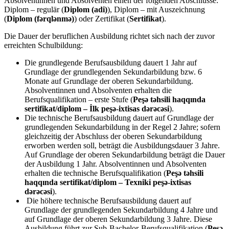
Absolventinnen und Absolventen einen der folgenden Abschlüsse:
Diplom – regulär (
Diplom (adi)
), Diplom – mit Auszeichnung
(
Diplom (fərqlənmə)
) oder Zertifikat (
Sertifikat
).
Die Dauer der beruflichen Ausbildung richtet sich nach der zuvor
erreichten Schulbildung:
Die grundlegende Berufsausbildung dauert 1 Jahr auf
Grundlage der grundlegenden Sekundarbildung bzw. 6
Monate auf Grundlage der oberen Sekundarbildung.
Absolventinnen und Absolventen erhalten die
Berufsqualifikation – erste Stufe (
Peşə təhsili haqqında
sertifikat/diplom – İlk peşə-ixtisas dərəcəsi
).
Die technische Berufsausbildung dauert auf Grundlage der
grundlegenden Sekundarbildung in der Regel 2 Jahre; sofern
gleichzeitig der Abschluss der oberen Sekundarbildung
erworben werden soll, beträgt die Ausbildungsdauer 3 Jahre.
Auf Grundlage der oberen Sekundarbildung beträgt die Dauer
der Ausbildung 1 Jahr. Absolventinnen und Absolventen
erhalten die technische Berufsqualifikation (
Peşə təhsili
haqqında sertifikat/diplom – Texniki peşə-ixtisas
dərəcəsi
).
Die höhere technische Berufsausbildung dauert auf
Grundlage der grundlegenden Sekundarbildung 4 Jahre und
auf Grundlage der oberen Sekundarbildung 3 Jahre. Diese
Ausbildung führt zur Sub-Bachelor-Berufsqualifikation (
Peşə