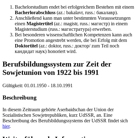
Bachelorstudium endet bei erfolgreichem Bestehen mit einem
Bacherlorabschluss
(az.: bakalavr, russ.: бакалавр).
Anschließend kann man unter bestimmten Voraussetzungen
einen
Magistertitel
(az.: magistr, russ.: магистр) in einem
Magisterstudium (russ.: магистратура) erwerben.
Bei besonderen wissenschaftlichen Kompetenzen kann auch
einе Promotion angestrebt werden, die bei Erfolg mit dem
Doktortitel
(az.: doktor, russ.: доктор/ zum Teil noch
кандидат наук) honoriert wird.
Berufsbildungssystem zur Zeit der
Sowjetunion von 1922 bis 1991
Gültigkeit:
01.01.1950 - 18.10.1991
Beschreibung
In diesem Zeitraum gehörte Aserbaidschan der Union der
Sozialistischen Sowjetrepubliken, kurz UdSSR, an. Eine
Beschreibung des Berufsbildungssystems der UdSSR findet sich
hier
.