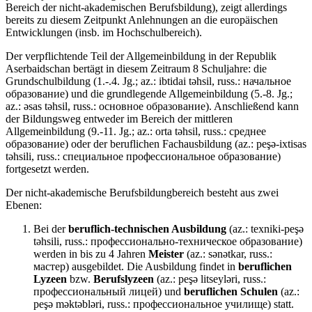
Bereich der nicht-akademischen Berufsbildung), zeigt allerdings
bereits zu diesem Zeitpunkt Anlehnungen an die europäischen
Entwicklungen (insb. im Hochschulbereich).
Der verpflichtende Teil der Allgemeinbildung in der Republik
Aserbaidschan bertägt in diesem Zeitraum 8 Schuljahre: die
Grundschulbildung (1.-.4. Jg.; az.: ibtidai təhsil, russ.: начальное
образование) und die grundlegende Allgemeinbildung (5.-8. Jg.;
az.: əsas təhsil, russ.: основное образование). Anschließend kann
der Bildungsweg entweder im Bereich der mittleren
Allgemeinbildung (9.-11. Jg.; az.: orta təhsil, russ.: среднее
образование) oder der beruflichen Fachausbildung (az.: peşə-ixtisas
təhsili, russ.: специальное профессиональное образование)
fortgesetzt werden.
Der nicht-akademische Berufsbildungbereich besteht aus zwei
Ebenen:
Bei der
beruflich-technischen Ausbildung
(az.: texniki-peşə
təhsili, russ.: профессионально-техническое образование)
werden in bis zu 4 Jahren
Meister
(az.: sənətkar, russ.:
мастер) ausgebildet. Die Ausbildung findet in
beruflichen
Lyzeen
bzw.
Berufslyzeen
(az.: peşə litseyləri, russ.:
профессиональный лицей) und
beruflichen Schulen
(az.:
peşə məktəbləri, russ.: профессиональное училище) statt.