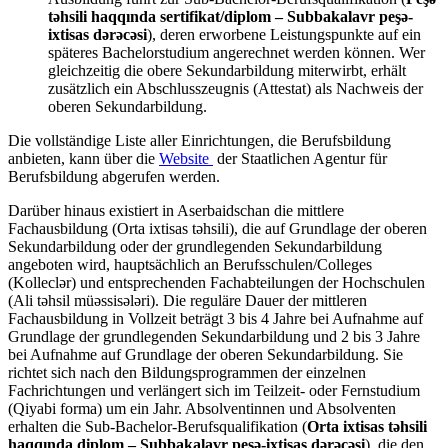
təhsili haqqında sertifikat/diplom – Subbakalavr peşə-
ixtisas dərəcəsi
), deren erworbene Leistungspunkte auf ein
späteres Bachelorstudium angerechnet werden können. Wer
gleichzeitig die obere Sekundarbildung miterwirbt, erhält
zusätzlich ein Abschlusszeugnis (Attestat) als Nachweis der
oberen Sekundarbildung.
Die vollständige Liste aller Einrichtungen, die Berufsbildung
anbieten, kann über die
Website
der Staatlichen Agentur für
Berufsbildung abgerufen werden.
Darüber hinaus existiert in Aserbaidschan die mittlere
Fachausbildung (Orta ixtisas təhsili), die auf Grundlage der oberen
Sekundarbildung oder der grundlegenden Sekundarbildung
angeboten wird, hauptsächlich an Berufsschulen/Colleges
(Kolleclər) und entsprechenden Fachabteilungen der Hochschulen
(Ali təhsil müəssisələri). Die reguläre Dauer der mittleren
Fachausbildung in Vollzeit beträgt 3 bis 4 Jahre bei Aufnahme auf
Grundlage der grundlegenden Sekundarbildung und 2 bis 3 Jahre
bei Aufnahme auf Grundlage der oberen Sekundarbildung. Sie
richtet sich nach den Bildungsprogrammen der einzelnen
Fachrichtungen und verlängert sich im Teilzeit- oder Fernstudium
(Qiyabi forma) um ein Jahr. Absolventinnen und Absolventen
erhalten die Sub-Bachelor-Berufsqualifikation (
Orta ixtisas təhsili
haqqında diplom – Subbakalavr peşə-ixtisas dərəcəsi
), die den