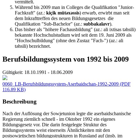
vermittelt.
Während bis 2009 man in Colleges die Qualifikation
"Junior-
Fachkraft" (az.:
kiçik mütəxəssis
) erwarb, erwirbt man seit
dem Inkrafttreffen des neuen Bildungsgesetzes die
Qualifikation "Sub-Bachelor"
(az.:
subbakalavr
).
Das bisher als "höhere Fachausbildung" (az.: ali ixtisas təhsili)
bekannte Hochschulstudium wird seit dem 19. Juni 2009 als
"Hochschulbildung" (ohne den Zustaz "Fach-") (az.: ali
təhsili) bezeichnet.
Berufsbildungssystem von 1992 bis 2009
Gültigkeit:
18.10.1991 - 18.06.2009
0060_LB-Berufsbildungssystem-Aserbaidschan-1992-2009
(PDF
116.89 KB)
Beschreibung
Nach der Auflösung der Sowjetunion legte die aserbaidschanische
Regierung ziemlich schnell - im Oktober 1992 ein eigenes
Bildungsgesetz vor. Die darin festgelegte Struktur des
Bildungssystems weist einerseits Ähnlichkeiten mit den
postsowjetischen bildungsstrukturen in Russland auf (insb. im