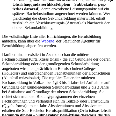
təhsili haqqında sertifikat/diplom – Subbakalavr peşə-
ixtisas dərəcəsi
), deren erworbene Leistungspunkte auf ein
späteres Bachelorstudium angerechnet werden können. Wer
gleichzeitig die obere Sekundarbildung miterwirbt, erhält
zusätzlich ein Abschlusszeugnis (Attestat) als Nachweis der
oberen Sekundarbildung.
Die vollständige Liste aller Einrichtungen, die Berufsbildung
anbieten, kann über die
Website
der Staatlichen Agentur für
Berufsbildung abgerufen werden.
Darüber hinaus existiert in Aserbaidschan die mittlere
Fachausbildung (Orta ixtisas təhsili), die auf Grundlage der oberen
Sekundarbildung oder der grundlegenden Sekundarbildung
angeboten wird, hauptsächlich an Berufsschulen/Colleges
(Kolleclər) und entsprechenden Fachabteilungen der Hochschulen
(Ali təhsil müəssisələri). Die reguläre Dauer der mittleren
Fachausbildung in Vollzeit beträgt 3 bis 4 Jahre bei Aufnahme auf
Grundlage der grundlegenden Sekundarbildung und 2 bis 3 Jahre
bei Aufnahme auf Grundlage der oberen Sekundarbildung. Sie
richtet sich nach den Bildungsprogrammen der einzelnen
Fachrichtungen und verlängert sich im Teilzeit- oder Fernstudium
(Qiyabi forma) um ein Jahr. Absolventinnen und Absolventen
erhalten die Sub-Bachelor-Berufsqualifikation (
Orta ixtisas təhsili
haqqında diplom – Subbakalavr peşə-ixtisas dərəcəsi
), die den