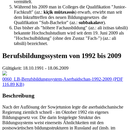
vermittelt.
Während bis 2009 man in Colleges die Qualifikation
"Junior-
Fachkraft" (az.:
kiçik mütəxəssis
) erwarb, erwirbt man seit
dem Inkrafttreffen des neuen Bildungsgesetzes die
Qualifikation "Sub-Bachelor"
(az.:
subbakalavr
).
Das bisher als "höhere Fachausbildung" (az.: ali ixtisas təhsili)
bekannte Hochschulstudium wird seit dem 19. Juni 2009 als
"Hochschulbildung" (ohne den Zustaz "Fach-") (az.: ali
təhsili) bezeichnet.
Berufsbildungssystem von 1992 bis 2009
Gültigkeit:
18.10.1991 - 18.06.2009
0060_LB-Berufsbildungssystem-Aserbaidschan-1992-2009
(PDF
116.89 KB)
Beschreibung
Nach der Auflösung der Sowjetunion legte die aserbaidschanische
Regierung ziemlich schnell - im Oktober 1992 ein eigenes
Bildungsgesetz vor. Die darin festgelegte Struktur des
Bildungssystems weist einerseits Ähnlichkeiten mit den
postsowjetischen bildungsstrukturen in Russland auf (insb. im