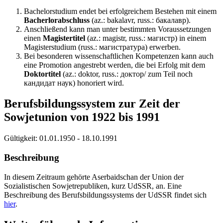
Bachelorstudium endet bei erfolgreichem Bestehen mit einem
Bacherlorabschluss
(az.: bakalavr, russ.: бакалавр).
Anschließend kann man unter bestimmten Voraussetzungen
einen
Magistertitel
(az.: magistr, russ.: магистр) in einem
Magisterstudium (russ.: магистратура) erwerben.
Bei besonderen wissenschaftlichen Kompetenzen kann auch
einе Promotion angestrebt werden, die bei Erfolg mit dem
Doktortitel
(az.: doktor, russ.: доктор/ zum Teil noch
кандидат наук) honoriert wird.
Berufsbildungssystem zur Zeit der
Sowjetunion von 1922 bis 1991
Gültigkeit:
01.01.1950 - 18.10.1991
Beschreibung
In diesem Zeitraum gehörte Aserbaidschan der Union der
Sozialistischen Sowjetrepubliken, kurz UdSSR, an. Eine
Beschreibung des Berufsbildungssystems der UdSSR findet sich
hier
.