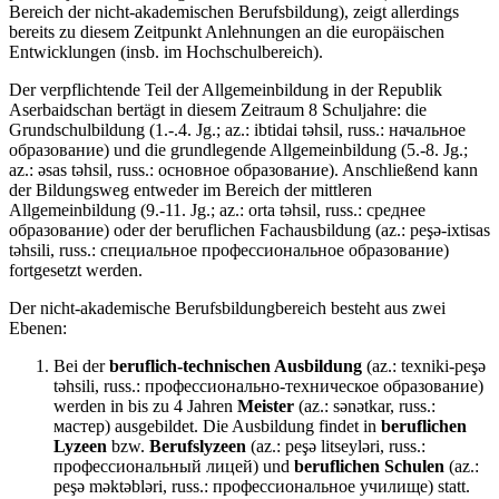
Bereich der nicht-akademischen Berufsbildung), zeigt allerdings
bereits zu diesem Zeitpunkt Anlehnungen an die europäischen
Entwicklungen (insb. im Hochschulbereich).
Der verpflichtende Teil der Allgemeinbildung in der Republik
Aserbaidschan bertägt in diesem Zeitraum 8 Schuljahre: die
Grundschulbildung (1.-.4. Jg.; az.: ibtidai təhsil, russ.: начальное
образование) und die grundlegende Allgemeinbildung (5.-8. Jg.;
az.: əsas təhsil, russ.: основное образование). Anschließend kann
der Bildungsweg entweder im Bereich der mittleren
Allgemeinbildung (9.-11. Jg.; az.: orta təhsil, russ.: среднее
образование) oder der beruflichen Fachausbildung (az.: peşə-ixtisas
təhsili, russ.: специальное профессиональное образование)
fortgesetzt werden.
Der nicht-akademische Berufsbildungbereich besteht aus zwei
Ebenen:
Bei der
beruflich-technischen Ausbildung
(az.: texniki-peşə
təhsili, russ.: профессионально-техническое образование)
werden in bis zu 4 Jahren
Meister
(az.: sənətkar, russ.:
мастер) ausgebildet. Die Ausbildung findet in
beruflichen
Lyzeen
bzw.
Berufslyzeen
(az.: peşə litseyləri, russ.:
профессиональный лицей) und
beruflichen Schulen
(az.:
peşə məktəbləri, russ.: профессиональное училище) statt.