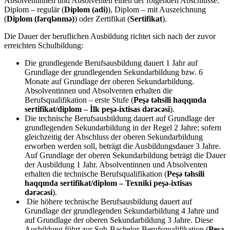
Absolventinnen und Absolventen einen der folgenden Abschlüsse:
Diplom – regulär (
Diplom (adi)
), Diplom – mit Auszeichnung
(
Diplom (fərqlənmə)
) oder Zertifikat (
Sertifikat
).
Die Dauer der beruflichen Ausbildung richtet sich nach der zuvor
erreichten Schulbildung:
Die grundlegende Berufsausbildung dauert 1 Jahr auf
Grundlage der grundlegenden Sekundarbildung bzw. 6
Monate auf Grundlage der oberen Sekundarbildung.
Absolventinnen und Absolventen erhalten die
Berufsqualifikation – erste Stufe (
Peşə təhsili haqqında
sertifikat/diplom – İlk peşə-ixtisas dərəcəsi
).
Die technische Berufsausbildung dauert auf Grundlage der
grundlegenden Sekundarbildung in der Regel 2 Jahre; sofern
gleichzeitig der Abschluss der oberen Sekundarbildung
erworben werden soll, beträgt die Ausbildungsdauer 3 Jahre.
Auf Grundlage der oberen Sekundarbildung beträgt die Dauer
der Ausbildung 1 Jahr. Absolventinnen und Absolventen
erhalten die technische Berufsqualifikation (
Peşə təhsili
haqqında sertifikat/diplom – Texniki peşə-ixtisas
dərəcəsi
).
Die höhere technische Berufsausbildung dauert auf
Grundlage der grundlegenden Sekundarbildung 4 Jahre und
auf Grundlage der oberen Sekundarbildung 3 Jahre. Diese
Ausbildung führt zur Sub-Bachelor-Berufsqualifikation (
Peşə