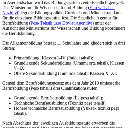
In Aserbaidschan wird das Bildungssystem zentralstaatlich geregelt.
Das Ministerium für Wissenschaft und Bildung (
Elm və Təhsil
Nazirliyi
) legt die Bildungspolitik, Curricula und Mindeststandards
für die einzelnen Bildungsstufen fest. Die Staatliche Agentur für
Berufsbildung (
Peşə Təhsili üzrə Dövlət Agentliyi
) unter der
Aufsicht des Ministeriums für Wissenschaft und Bildung koordiniert
die Berufsbildung.
Die Allgemeinbildung beträgt 11 Schuljahre und gliedert sich in drei
Stufen:
Primarbildung, Klassen I–IV (İbtidai təhsil);
Grundlegende Sekundarbildung (Ümumi orta təhsil), Klassen
V–IX;
Obere Sekundarbildung (Tam orta təhsil), Klassen X–XI.
Gemäß dem Berufsbildungsgesetz aus dem Jahr 2018 umfasst die
Berufsbildung (Peşə təhsili) drei Qualifikationsstufen:
Grundlegende Berufsausbildung (İlk peşa təhsili);
Technische Berufsausbildung (Texniki peşə təhsili);
Höhere technische Berufsausbildung (Yüksək texniki peşə
təhsili).
Nach Abschluss der jeweiligen Ausbildungsstufe erwerben die