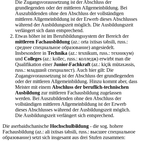
Die Zugangsvoraussetzung ist der Abschluss der
grundlegenden oder der mittleren Allgemeinbildung. Bei
Auszubildenden ohne den Abschluss der vollständigen
mittleren Allgemeinbildung ist der Erwerb dieses Abschlusses
während der Ausbildungszeit möglich. Die Ausbildungszeit
verlängert sich dann entsprechend.
Etwas höher ist im Berufsbildungssystem der Bereich der
mittleren Fachausbildung
(az.: orta ixtisas təhsili, russ.:
среднее специальное образование) angesiedelt.
Insbesondere in
Technika
(az.: texnikum, russ.: техникум)
und
Colleges
(az.: kollec, russ.: колледж) erwirbt man die
Qualifikation einer
Junior-Fachkraft
(az.: kiçik mütəxəssis,
russ.: младший специалист). Auch hier gilt: Die
Zugangsvoraussetzung ist der Abschluss der grundlegenden
oder der mittleren Allgemeinbildung. Hinzu kommt aber, dass
Meister mit einem
Abschluss der beruflich-technischen
Ausbildung
zur mittleren Fachausbildung zugelassen
werden. Bei Auszubildenden ohne den Abschluss der
vollständigen mittleren Allgemeinbildung ist der Erwerb
dieses Abschlusses während der Ausbildungszeit möglich.
Die Ausbildungszeit verlängert sich entsprechend.
Die aserbaidschanische
Hochschulbildung
- die sog. hohere
Fachausbildung (az.: ali ixtisas təhsili, russ.: высшее специальное
образование) setzt sich insgesamt aus drei Stufen zusammen: