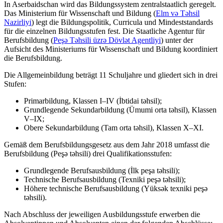
In Aserbaidschan wird das Bildungssystem zentralstaatlich geregelt.
Das Ministerium für Wissenschaft und Bildung (
Elm və Təhsil
Nazirliyi
) legt die Bildungspolitik, Curricula und Mindeststandards
für die einzelnen Bildungsstufen fest. Die Staatliche Agentur für
Berufsbildung (
Peşə Təhsili üzrə Dövlət Agentliyi
) unter der
Aufsicht des Ministeriums für Wissenschaft und Bildung koordiniert
die Berufsbildung.
Die Allgemeinbildung beträgt 11 Schuljahre und gliedert sich in drei
Stufen:
Primarbildung, Klassen I–IV (İbtidai təhsil);
Grundlegende Sekundarbildung (Ümumi orta təhsil), Klassen
V–IX;
Obere Sekundarbildung (Tam orta təhsil), Klassen X–XI.
Gemäß dem Berufsbildungsgesetz aus dem Jahr 2018 umfasst die
Berufsbildung (Peşə təhsili) drei Qualifikationsstufen:
Grundlegende Berufsausbildung (İlk peşa təhsili);
Technische Berufsausbildung (Texniki peşə təhsili);
Höhere technische Berufsausbildung (Yüksək texniki peşə
təhsili).
Nach Abschluss der jeweiligen Ausbildungsstufe erwerben die