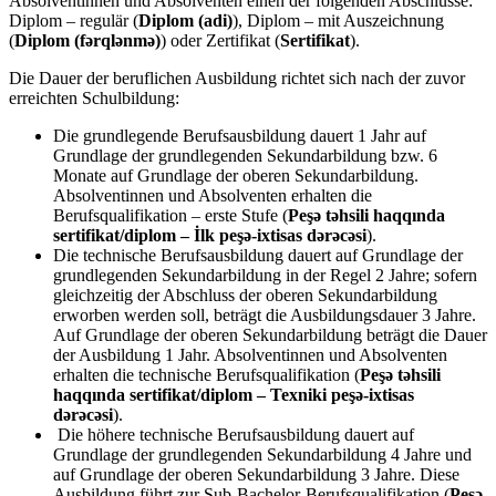
Absolventinnen und Absolventen einen der folgenden Abschlüsse:
Diplom – regulär (
Diplom (adi)
), Diplom – mit Auszeichnung
(
Diplom (fərqlənmə)
) oder Zertifikat (
Sertifikat
).
Die Dauer der beruflichen Ausbildung richtet sich nach der zuvor
erreichten Schulbildung:
Die grundlegende Berufsausbildung dauert 1 Jahr auf
Grundlage der grundlegenden Sekundarbildung bzw. 6
Monate auf Grundlage der oberen Sekundarbildung.
Absolventinnen und Absolventen erhalten die
Berufsqualifikation – erste Stufe (
Peşə təhsili haqqında
sertifikat/diplom – İlk peşə-ixtisas dərəcəsi
).
Die technische Berufsausbildung dauert auf Grundlage der
grundlegenden Sekundarbildung in der Regel 2 Jahre; sofern
gleichzeitig der Abschluss der oberen Sekundarbildung
erworben werden soll, beträgt die Ausbildungsdauer 3 Jahre.
Auf Grundlage der oberen Sekundarbildung beträgt die Dauer
der Ausbildung 1 Jahr. Absolventinnen und Absolventen
erhalten die technische Berufsqualifikation (
Peşə təhsili
haqqında sertifikat/diplom – Texniki peşə-ixtisas
dərəcəsi
).
Die höhere technische Berufsausbildung dauert auf
Grundlage der grundlegenden Sekundarbildung 4 Jahre und
auf Grundlage der oberen Sekundarbildung 3 Jahre. Diese
Ausbildung führt zur Sub-Bachelor-Berufsqualifikation (
Peşə