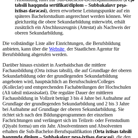
təhsili haqqında sertifikat/diplom – Subbakalavr peşə-
ixtisas dərəcəsi
), deren erworbene Leistungspunkte auf ein
späteres Bachelorstudium angerechnet werden können. Wer
gleichzeitig die obere Sekundarbildung miterwirbt, erhält
zusätzlich ein Abschlusszeugnis (Attestat) als Nachweis der
oberen Sekundarbildung.
Die vollständige Liste aller Einrichtungen, die Berufsbildung
anbieten, kann über die
Website
der Staatlichen Agentur für
Berufsbildung abgerufen werden.
Darüber hinaus existiert in Aserbaidschan die mittlere
Fachausbildung (Orta ixtisas təhsili), die auf Grundlage der oberen
Sekundarbildung oder der grundlegenden Sekundarbildung
angeboten wird, hauptsächlich an Berufsschulen/Colleges
(Kolleclər) und entsprechenden Fachabteilungen der Hochschulen
(Ali təhsil müəssisələri). Die reguläre Dauer der mittleren
Fachausbildung in Vollzeit beträgt 3 bis 4 Jahre bei Aufnahme auf
Grundlage der grundlegenden Sekundarbildung und 2 bis 3 Jahre
bei Aufnahme auf Grundlage der oberen Sekundarbildung. Sie
richtet sich nach den Bildungsprogrammen der einzelnen
Fachrichtungen und verlängert sich im Teilzeit- oder Fernstudium
(Qiyabi forma) um ein Jahr. Absolventinnen und Absolventen
erhalten die Sub-Bachelor-Berufsqualifikation (
Orta ixtisas təhsili
haqqında diplom – Subbakalavr peşə-ixtisas dərəcəsi
), die den