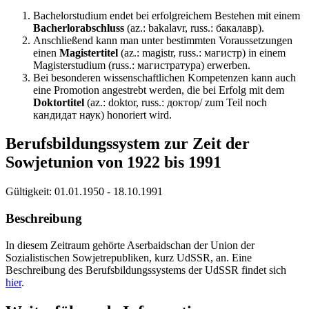
Bachelorstudium endet bei erfolgreichem Bestehen mit einem
Bacherlorabschluss
(az.: bakalavr, russ.: бакалавр).
Anschließend kann man unter bestimmten Voraussetzungen
einen
Magistertitel
(az.: magistr, russ.: магистр) in einem
Magisterstudium (russ.: магистратура) erwerben.
Bei besonderen wissenschaftlichen Kompetenzen kann auch
einе Promotion angestrebt werden, die bei Erfolg mit dem
Doktortitel
(az.: doktor, russ.: доктор/ zum Teil noch
кандидат наук) honoriert wird.
Berufsbildungssystem zur Zeit der
Sowjetunion von 1922 bis 1991
Gültigkeit:
01.01.1950 - 18.10.1991
Beschreibung
In diesem Zeitraum gehörte Aserbaidschan der Union der
Sozialistischen Sowjetrepubliken, kurz UdSSR, an. Eine
Beschreibung des Berufsbildungssystems der UdSSR findet sich
hier
.