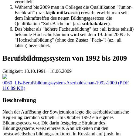
vermittelt.
Während bis 2009 man in Colleges die Qualifikation
"Junior-
Fachkraft" (az.:
kiçik mütəxəssis
) erwarb, erwirbt man seit
dem Inkrafttreffen des neuen Bildungsgesetzes die
Qualifikation "Sub-Bachelor"
(az.:
subbakalavr
).
Das bisher als "höhere Fachausbildung" (az.: ali ixtisas təhsili)
bekannte Hochschulstudium wird seit dem 19. Juni 2009 als
"Hochschulbildung" (ohne den Zustaz "Fach-") (az.: ali
təhsili) bezeichnet.
Berufsbildungssystem von 1992 bis 2009
Gültigkeit:
18.10.1991 - 18.06.2009
0060_LB-Berufsbildungssystem-Aserbaidschan-1992-2009
(PDF
116.89 KB)
Beschreibung
Nach der Auflösung der Sowjetunion legte die aserbaidschanische
Regierung ziemlich schnell - im Oktober 1992 ein eigenes
Bildungsgesetz vor. Die darin festgelegte Struktur des
Bildungssystems weist einerseits Ähnlichkeiten mit den
postsowjetischen bildungsstrukturen in Russland auf (insb. im