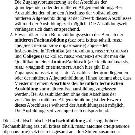
Die Zugangsvoraussetzung ist der Abschluss der
grundlegenden oder der mittleren Allgemeinbildung. Bei
Auszubildenden ohne den Abschluss der vollständigen
mittleren Allgemeinbildung ist der Erwerb dieses Abschlusses
während der Ausbildungszeit möglich. Die Ausbildungszeit
verlängert sich dann entsprechend.
Etwas höher ist im Berufsbildungssystem der Bereich der
mittleren Fachausbildung
(az.: orta ixtisas təhsili, russ.:
среднее специальное образование) angesiedelt.
Insbesondere in
Technika
(az.: texnikum, russ.: техникум)
und
Colleges
(az.: kollec, russ.: колледж) erwirbt man die
Qualifikation einer
Junior-Fachkraft
(az.: kiçik mütəxəssis,
russ.: младший специалист). Auch hier gilt: Die
Zugangsvoraussetzung ist der Abschluss der grundlegenden
oder der mittleren Allgemeinbildung. Hinzu kommt aber, dass
Meister mit einem
Abschluss der beruflich-technischen
Ausbildung
zur mittleren Fachausbildung zugelassen
werden. Bei Auszubildenden ohne den Abschluss der
vollständigen mittleren Allgemeinbildung ist der Erwerb
dieses Abschlusses während der Ausbildungszeit möglich.
Die Ausbildungszeit verlängert sich entsprechend.
Die aserbaidschanische
Hochschulbildung
- die sog. hohere
Fachausbildung (az.: ali ixtisas təhsili, russ.: высшее специальное
образование) setzt sich insgesamt aus drei Stufen zusammen: