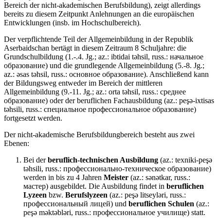
Bereich der nicht-akademischen Berufsbildung), zeigt allerdings
bereits zu diesem Zeitpunkt Anlehnungen an die europäischen
Entwicklungen (insb. im Hochschulbereich).
Der verpflichtende Teil der Allgemeinbildung in der Republik
Aserbaidschan bertägt in diesem Zeitraum 8 Schuljahre: die
Grundschulbildung (1.-.4. Jg.; az.: ibtidai təhsil, russ.: начальное
образование) und die grundlegende Allgemeinbildung (5.-8. Jg.;
az.: əsas təhsil, russ.: основное образование). Anschließend kann
der Bildungsweg entweder im Bereich der mittleren
Allgemeinbildung (9.-11. Jg.; az.: orta təhsil, russ.: среднее
образование) oder der beruflichen Fachausbildung (az.: peşə-ixtisas
təhsili, russ.: специальное профессиональное образование)
fortgesetzt werden.
Der nicht-akademische Berufsbildungbereich besteht aus zwei
Ebenen:
Bei der
beruflich-technischen Ausbildung
(az.: texniki-peşə
təhsili, russ.: профессионально-техническое образование)
werden in bis zu 4 Jahren
Meister
(az.: sənətkar, russ.:
мастер) ausgebildet. Die Ausbildung findet in
beruflichen
Lyzeen
bzw.
Berufslyzeen
(az.: peşə litseyləri, russ.:
профессиональный лицей) und
beruflichen Schulen
(az.:
peşə məktəbləri, russ.: профессиональное училище) statt.