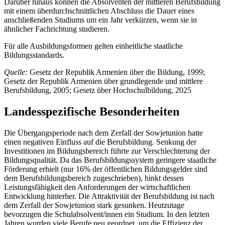
Darüber hinaus können die Absolventen der mittleren Berufsbildung
mit einem überdurchschnittlichen Abschluss die Dauer eines
anschließenden Studiums um ein Jahr verkürzen, wenn sie in
ähnlicher Fachrichtung studieren.
Für alle Ausbildungsformen gelten einheitliche staatliche
Bildungsstandards.
Quelle:
Gesetz der Republik Armenien über die Bildung, 1999;
Gesetz der Republik Armenien über grundlegende und mittlere
Berufsbildung, 2005; Gesetz über Hochschulbildung, 2025
Landesspezifische Besonderheiten
Die Übergangsperiode nach dem Zerfall der Sowjetunion hatte
einen negativen Einfluss auf die Berufsbildung. Senkung der
Investitionen im Bildungsbereich führte zur Verschlechterung der
Bildungsqualität. Da das Berufsbildungssystem geringere staatliche
Förderung erhielt (nur 16% der öffentlichen Bildungsgelder sind
dem Berufsbildungsbereich zugeschrieben), hinkt dessen
Leistungsfähigkeit den Anforderungen der wirtschaftlichen
Entwicklung hinterher. Die Attraktivität der Berufsbildung ist nach
dem Zerfall der Sowjetunion stark gesunken. Heutzutage
bevorzugen die Schulabsolvent/innen ein Studium. In den letzten
Jahren wurden viele Berufe neu geordnet, um die Effizienz der