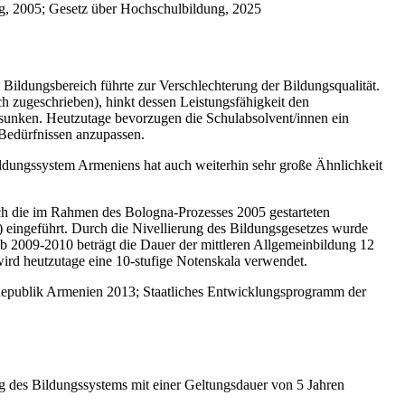
ng, 2005; Gesetz über Hochschulbildung, 2025
Bildungsbereich führte zur Verschlechterung der Bildungsqualität.
h zugeschrieben), hinkt dessen Leistungsfähigkeit den
gesunken. Heutzutage bevorzugen die Schulabsolvent/innen ein
 Bedürfnissen anzupassen.
bildungssystem Armeniens hat auch weiterhin sehr große Ähnlichkeit
rch die im Rahmen des Bologna-Prozesses 2005 gestarteten
 eingeführt. Durch die Nivellierung des Bildungsgesetzes wurde
Ab 2009-2010 beträgt die Dauer der mittleren Allgemeinbildung 12
ird heutzutage eine 10-stufige Notenskala verwendet.
 Republik Armenien 2013; Staatliches Entwicklungsprogramm der
g des Bildungssystems mit einer Geltungsdauer von 5 Jahren