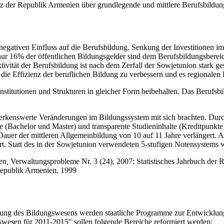
z der Republik Armenien über grundlegende und mittlere Berufsbildu
egativen Einfluss auf die Berufsbildung. Senkung der Investitionen im 
(nur 16% der öffentlichen Bildungsgelder sind dem Berufsbildungsbereic
tivität der Berufsbildung ist nach dem Zerfall der Sowjetunion stark 
die Effizienz der beruflichen Bildung zu verbessern und es regionalen
Institutionen und Strukturen in gleicher Form beibehalten. Das Berufs
bemerkenswerte Veränderungen im Bildungssystem mit sich brachten. Du
(Bachelor und Master) und transparente Studieninhalte (Kreditpunkte)
auer der mittleren Allgemeinbildung von 10 auf 11 Jahre verlängert. 
. Statt des in der Sowjetunion verwendeten 5-stufigen Notensystems w
ien,
Verwaltungsprobleme Nr. 3 (24), 2007; Statistisches Jahrbuch der
Republik Armenien, 1999
erung des Bildungswesens werden staatliche Programme zur Entwicklun
swesen für 2011-2015" sollen folgende Bereiche reformiert werden: