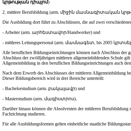
կրթության դիպլոմ
)
2. mittlere Berufsbildung (arm. միջին մասնագիտական կրթությո
Die Ausbildung dort führt zu Abschlüssen, die auf zwei verschiedenen
- Arbeiter (arm. արհեստավոր/Handwerker) und
- mittleres Leitungspersonal (arm. մասնագետ, bis 2005 կրտսեր
Alle beruflichen Bildungseinrichtungen können nach Abschluss der 
Abschluss der zwölfjährigen mittleren allgemeinbildenden Schule gil
Allgemeinbildung in den beruflichen Bildungseinrichtungen auch den
Nach dem Erwerb des Abschlusses der mittleren Allgemeinbildung bes
Dieser Bildungsbereich wird in drei Bereiche unterteilt:
- Bachelorstudium (arm. բակալավր) und
- Masterstudium (arm. մագիստրոս).
Darüber hinaus können die Absolventen der mittleren Berufsbildung m
Fachrichtung studieren.
Für alle Ausbildungsformen gelten einheitliche staatliche Bildungsst