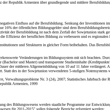
z der Republik Armenien über grundlegende und mittlere Berufsbildu
egativen Einfluss auf die Berufsbildung. Senkung der Investitionen im 
(nur 16% der öffentlichen Bildungsgelder sind dem Berufsbildungsbereic
tivität der Berufsbildung ist nach dem Zerfall der Sowjetunion stark 
die Effizienz der beruflichen Bildung zu verbessern und es regionalen
Institutionen und Strukturen in gleicher Form beibehalten. Das Berufs
bemerkenswerte Veränderungen im Bildungssystem mit sich brachten. Du
(Bachelor und Master) und transparente Studieninhalte (Kreditpunkte)
auer der mittleren Allgemeinbildung von 10 auf 11 Jahre verlängert. 
. Statt des in der Sowjetunion verwendeten 5-stufigen Notensystems w
ien,
Verwaltungsprobleme Nr. 3 (24), 2007; Statistisches Jahrbuch der
Republik Armenien, 1999
erung des Bildungswesens werden staatliche Programme zur Entwicklun
swesen für 2011-2015" sollen folgende Bereiche reformiert werden: