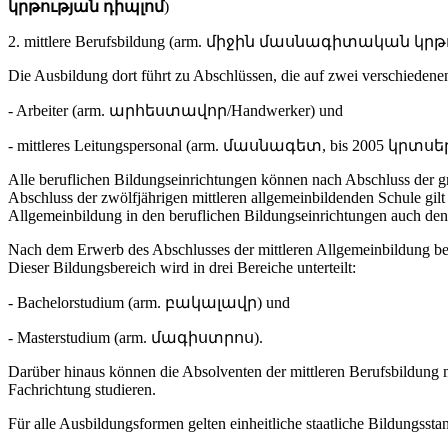
կրթության դիպլոմ
)
2. mittlere Berufsbildung (arm. միջին մասնագիտական կրթությո
Die Ausbildung dort führt zu Abschlüssen, die auf zwei verschiedenen
- Arbeiter (arm. արհեստավոր/Handwerker) und
- mittleres Leitungspersonal (arm. մասնագետ, bis 2005 կրտսեր
Alle beruflichen Bildungseinrichtungen können nach Abschluss der 
Abschluss der zwölfjährigen mittleren allgemeinbildenden Schule gil
Allgemeinbildung in den beruflichen Bildungseinrichtungen auch den
Nach dem Erwerb des Abschlusses der mittleren Allgemeinbildung bes
Dieser Bildungsbereich wird in drei Bereiche unterteilt:
- Bachelorstudium (arm. բակալավր) und
- Masterstudium (arm. մագիստրոս).
Darüber hinaus können die Absolventen der mittleren Berufsbildung m
Fachrichtung studieren.
Für alle Ausbildungsformen gelten einheitliche staatliche Bildungsst