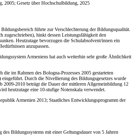
ng, 2005; Gesetz über Hochschulbildung, 2025
Bildungsbereich führte zur Verschlechterung der Bildungsqualität.
h zugeschrieben), hinkt dessen Leistungsfähigkeit den
gesunken. Heutzutage bevorzugen die Schulabsolvent/innen ein
 Bedürfnissen anzupassen.
bildungssystem Armeniens hat auch weiterhin sehr große Ähnlichkeit
rch die im Rahmen des Bologna-Prozesses 2005 gestarteten
 eingeführt. Durch die Nivellierung des Bildungsgesetzes wurde
Ab 2009-2010 beträgt die Dauer der mittleren Allgemeinbildung 12
ird heutzutage eine 10-stufige Notenskala verwendet.
 Republik Armenien 2013; Staatliches Entwicklungsprogramm der
g des Bildungssystems mit einer Geltungsdauer von 5 Jahren