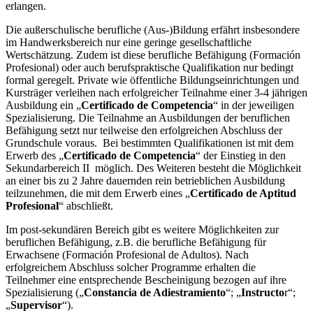
erlangen.
Die außerschulische berufliche (Aus-)Bildung erfährt insbesondere
im Handwerksbereich nur eine geringe gesellschaftliche
Wertschätzung. Zudem ist diese berufliche Befähigung (Formación
Profesional) oder auch berufspraktische Qualifikation nur bedingt
formal geregelt. Private wie öffentliche Bildungseinrichtungen und
Kursträger verleihen nach erfolgreicher Teilnahme einer 3-4 jährigen
Ausbildung ein „
Certificado de Competencia
“ in der jeweiligen
Spezialisierung. Die Teilnahme an Ausbildungen der beruflichen
Befähigung setzt nur teilweise den erfolgreichen Abschluss der
Grundschule voraus. Bei bestimmten Qualifikationen ist mit dem
Erwerb des „
Certificado de Competencia
“ der Einstieg in den
Sekundarbereich II möglich. Des Weiteren besteht die Möglichkeit
an einer bis zu 2 Jahre dauernden rein betrieblichen Ausbildung
teilzunehmen, die mit dem Erwerb eines „
Certificado de Aptitud
Profesional
“ abschließt.
Im post-sekundären Bereich gibt es weitere Möglichkeiten zur
beruflichen Befähigung, z.B. die berufliche Befähigung für
Erwachsene (Formación Profesional de Adultos). Nach
erfolgreichem Abschluss solcher Programme erhalten die
Teilnehmer eine entsprechende Bescheinigung bezogen auf ihre
Spezialisierung („
Constancia de Adiestramiento
“; „
Instructo
r“;
„
Supervisor
“).