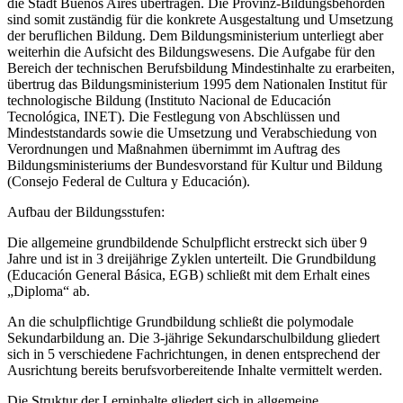
die Stadt Buenos Aires übertragen. Die Provinz-Bildungsbehörden
sind somit zuständig für die konkrete Ausgestaltung und Umsetzung
der beruflichen Bildung. Dem Bildungsministerium unterliegt aber
weiterhin die Aufsicht des Bildungswesens. Die Aufgabe für den
Bereich der technischen Berufsbildung Mindestinhalte zu erarbeiten,
übertrug das Bildungsministerium 1995 dem Nationalen Institut für
technologische Bildung (Instituto Nacional de Educación
Tecnológica, INET). Die Festlegung von Abschlüssen und
Mindeststandards sowie die Umsetzung und Verabschiedung von
Verordnungen und Maßnahmen übernimmt im Auftrag des
Bildungsministeriums der Bundesvorstand für Kultur und Bildung
(Consejo Federal de Cultura y Educación).
Aufbau der Bildungsstufen:
Die allgemeine grundbildende Schulpflicht erstreckt sich über 9
Jahre und ist in 3 dreijährige Zyklen unterteilt. Die Grundbildung
(Educación General Básica, EGB) schließt mit dem Erhalt eines
„Diploma“ ab.
An die schulpflichtige Grundbildung schließt die polymodale
Sekundarbildung an. Die 3-jährige Sekundarschulbildung gliedert
sich in 5 verschiedene Fachrichtungen, in denen entsprechend der
Ausrichtung bereits berufsvorbereitende Inhalte vermittelt werden.
Die Struktur der Lerninhalte gliedert sich in allgemeine,