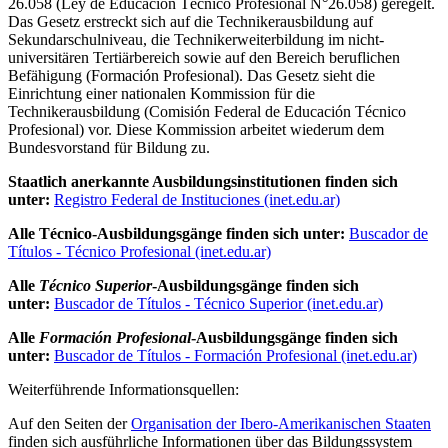
26.058 (Ley de Educación Técnico Profesional N°26.058) geregelt.
Das Gesetz erstreckt sich auf die Technikerausbildung auf
Sekundarschulniveau, die Technikerweiterbildung im nicht-
universitären Tertiärbereich sowie auf den Bereich beruflichen
Befähigung (Formación Profesional). Das Gesetz sieht die
Einrichtung einer nationalen Kommission für die
Technikerausbildung (Comisión Federal de Educación Técnico
Profesional) vor. Diese Kommission arbeitet wiederum dem
Bundesvorstand für Bildung zu.
Staatlich anerkannte Ausbildungsinstitutionen finden sich
unter:
Registro Federal de Instituciones (inet.edu.ar)
Alle Técnico-Ausbildungsgänge finden sich unter:
Buscador de
Títulos - Técnico Profesional (inet.edu.ar)
Alle
Técnico Superior
-Ausbildungsgänge finden sich
unter:
Buscador de Títulos - Técnico Superior (inet.edu.ar)
Alle
Formación Profesional
-Ausbildungsgänge finden sich
unter:
Buscador de Títulos - Formación Profesional (inet.edu.ar)
Weiterführende Informationsquellen:
Auf den Seiten der
Organisation der Ibero-Amerikanischen Staaten
finden sich ausführliche Informationen über das Bildungssystem