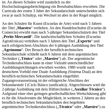
ist. An diesen Schulen wird zusätzlich zu der
Hochschulzugangsberichtigung ein Berufsabschluss erworben. Die
Curricula der ersten 3 Jahre der Sekundarschule unterscheiden sich
zwar je nach Schultyp, ein Wechsel ist aber in der Regel möglich.
An den Schulen für Kunst (Escuelas de Arte) wird nach 5 Jahren
der Titel „
Maestro
“ verliehen. An den Handelsschulen (Escuelas de
Comercio) erwirbt man nach 5-jähriger Sekundarschulzeit den Titel
„
Perito Mercantil
“. Die landwirtschaftlichen Schulen (Escuelas
Agrotécnicas) verleihen nach 3 Jahren den Titel „
Experto
“ und
nach erfolgreichem Abschluss der 6-jährigen Ausbildung den Titel
„
Agrónomo
“. Der Besuch der beruflich-technischen
Sekundarschule schließt nach 6 Jahren mit dem argentinischen
Techniker („
Ténico
“ oder „
Maestro
“) ab. Der argentinische
Technikerabschluss kann in einer Vielzahl unterschiedlicher
Ausbildungsrichtungen erworben werden. 1980 wurde nach
deutschem Vorbild eine Duale Ausbildung (Sistema Dual) an den
beruflich-technischen Sekundarschulen eingeführt.
Zugangsvoraussetzung ist der erfolgreiche Abschluss der
Sekundarstufe I (Ciclo Básico (unificado)). Abgeschlossen wird die
2-jährige Ausbildung mit dem Hilfstechniker („
Auxiliar Técnico
“).
Aufgrund einer eher geringen gesellschaftlichen Wertschätzung gibt
es für die Absolventen die Möglichkeit, in weiteren 2 Jahren an den
beruflich-technischen Sekundarschulen den begehrten
argentinischen Technikerabschluss („
Técnico
“ oder „
Maestro
“) zu