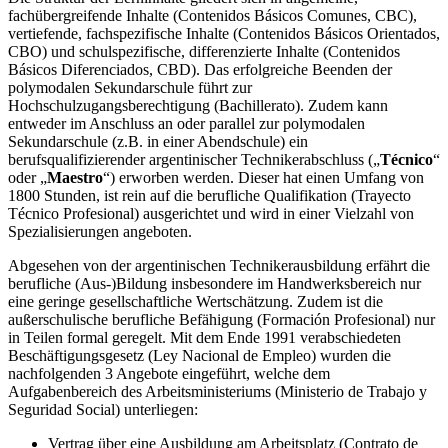
fachübergreifende Inhalte (Contenidos Básicos Comunes, CBC),
vertiefende, fachspezifische Inhalte (Contenidos Básicos Orientados,
CBO) und schulspezifische, differenzierte Inhalte (Contenidos
Básicos Diferenciados, CBD). Das erfolgreiche Beenden der
polymodalen Sekundarschule führt zur
Hochschulzugangsberechtigung (Bachillerato). Zudem kann
entweder im Anschluss an oder parallel zur polymodalen
Sekundarschule (z.B. in einer Abendschule) ein
berufsqualifizierender argentinischer Technikerabschluss („
Técnico
“
oder „
Maestro
“) erworben werden. Dieser hat einen Umfang von
1800 Stunden, ist rein auf die berufliche Qualifikation (Trayecto
Técnico Profesional) ausgerichtet und wird in einer Vielzahl von
Spezialisierungen angeboten.
Abgesehen von der argentinischen Technikerausbildung erfährt die
berufliche (Aus-)Bildung insbesondere im Handwerksbereich nur
eine geringe gesellschaftliche Wertschätzung. Zudem ist die
außerschulische berufliche Befähigung (Formación Profesional) nur
in Teilen formal geregelt. Mit dem Ende 1991 verabschiedeten
Beschäftigungsgesetz (Ley Nacional de Empleo) wurden die
nachfolgenden 3 Angebote eingeführt, welche dem
Aufgabenbereich des Arbeitsministeriums (Ministerio de Trabajo y
Seguridad Social) unterliegen:
Vertrag über eine Ausbildung am Arbeitsplatz (Contrato de