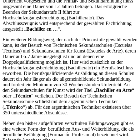
Unterricht vorgesehen und die Primar- und Sekundarbildung muss
insgesamt eine Dauer von 12 Jahren betragen. Das erfolgreiche
Beenden der Sekundarstufe II führt zur
Hochschulzugangsberechtigung (Bachillerato). Das
Abschlusszeugnis wird entsprechend der gewählten Fachrichtung
ausgestellt „
Bachiller en …
“.
Ein weiterer Bildungsweg, der nach der Primarstufe gewählt werden
kann, ist der Besuch von Technischen Sekundarschulen (Escuelas
Técnicas) und Sekundarschulen für Kunst (Escuelas de Arte), deren
Dauer auf 6-7 Jahre ausgelegt ist und an denen eine
Doppelqualifizierung möglich ist. Hier wird zusätzlich zu der
Hochschulzugangsberichtigung (Bachillerato) ein Berufsabschluss
erworben. Die berufsqualifizierende Ausbildung an diesen Schulen
dauert ein Jahr länger als die allgemeinbildende Sekundarbildung
und fordert ein Minimum von 30 Wochenstunden Unterricht. An
den Sekundarschulen für Kunst wird der Titel „
Bachiller en Arte
“
oder „
Técnico
“ verliehen. Der Besuch der Technischen
Sekundarschule schließt mit dem argentinischen Techniker
(„
Técnico
“) ab. Für den argentinischen Techniker existieren über
350 unterschiedliche Abschlüsse.
Neben den bisher aufgeführten verschulten Bildungswegen gibt es
eine weitere Form der beruflichen Aus- und Weiterbildung, die als
berufliche Befähigung (Formación Profesional) bezeichnet wird.