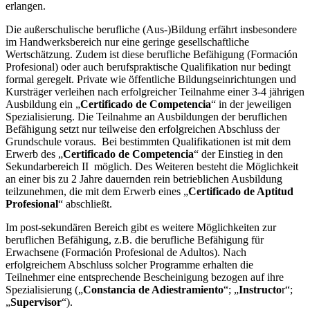
erlangen.
Die außerschulische berufliche (Aus-)Bildung erfährt insbesondere
im Handwerksbereich nur eine geringe gesellschaftliche
Wertschätzung. Zudem ist diese berufliche Befähigung (Formación
Profesional) oder auch berufspraktische Qualifikation nur bedingt
formal geregelt. Private wie öffentliche Bildungseinrichtungen und
Kursträger verleihen nach erfolgreicher Teilnahme einer 3-4 jährigen
Ausbildung ein „
Certificado de Competencia
“ in der jeweiligen
Spezialisierung. Die Teilnahme an Ausbildungen der beruflichen
Befähigung setzt nur teilweise den erfolgreichen Abschluss der
Grundschule voraus. Bei bestimmten Qualifikationen ist mit dem
Erwerb des „
Certificado de Competencia
“ der Einstieg in den
Sekundarbereich II möglich. Des Weiteren besteht die Möglichkeit
an einer bis zu 2 Jahre dauernden rein betrieblichen Ausbildung
teilzunehmen, die mit dem Erwerb eines „
Certificado de Aptitud
Profesional
“ abschließt.
Im post-sekundären Bereich gibt es weitere Möglichkeiten zur
beruflichen Befähigung, z.B. die berufliche Befähigung für
Erwachsene (Formación Profesional de Adultos). Nach
erfolgreichem Abschluss solcher Programme erhalten die
Teilnehmer eine entsprechende Bescheinigung bezogen auf ihre
Spezialisierung („
Constancia de Adiestramiento
“; „
Instructo
r“;
„
Supervisor
“).