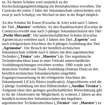
ist. An diesen Schulen wird zusätzlich zu der
Hochschulzugangsberichtigung ein Berufsabschluss erworben. Die
Curricula der ersten 3 Jahre der Sekundarschule unterscheiden sich
zwar je nach Schultyp, ein Wechsel ist aber in der Regel möglich.
An den Schulen für Kunst (Escuelas de Arte) wird nach 5 Jahren
der Titel „
Maestro
“ verliehen. An den Handelsschulen (Escuelas de
Comercio) erwirbt man nach 5-jähriger Sekundarschulzeit den Titel
„
Perito Mercantil
“. Die landwirtschaftlichen Schulen (Escuelas
Agrotécnicas) verleihen nach 3 Jahren den Titel „
Experto
“ und
nach erfolgreichem Abschluss der 6-jährigen Ausbildung den Titel
„
Agrónomo
“. Der Besuch der beruflich-technischen
Sekundarschule schließt nach 6 Jahren mit dem argentinischen
Techniker („
Ténico
“ oder „
Maestro
“) ab. Der argentinische
Technikerabschluss kann in einer Vielzahl unterschiedlicher
Ausbildungsrichtungen erworben werden. 1980 wurde nach
deutschem Vorbild eine Duale Ausbildung (Sistema Dual) an den
beruflich-technischen Sekundarschulen eingeführt.
Zugangsvoraussetzung ist der erfolgreiche Abschluss der
Sekundarstufe I (Ciclo Básico (unificado)). Abgeschlossen wird die
2-jährige Ausbildung mit dem Hilfstechniker („
Auxiliar Técnico
“).
Aufgrund einer eher geringen gesellschaftlichen Wertschätzung gibt
es für die Absolventen die Möglichkeit, in weiteren 2 Jahren an den
beruflich-technischen Sekundarschulen den begehrten
argentinischen Technikerabschluss („
Técnico
“ oder „
Maestro
“) zu