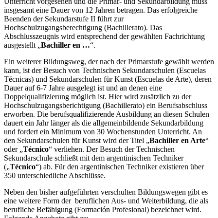
Unterricht vorgesehen und die Primar- und Sekundarbildung muss
insgesamt eine Dauer von 12 Jahren betragen. Das erfolgreiche
Beenden der Sekundarstufe II führt zur
Hochschulzugangsberechtigung (Bachillerato). Das
Abschlusszeugnis wird entsprechend der gewählten Fachrichtung
ausgestellt „
Bachiller en …
“.
Ein weiterer Bildungsweg, der nach der Primarstufe gewählt werden
kann, ist der Besuch von Technischen Sekundarschulen (Escuelas
Técnicas) und Sekundarschulen für Kunst (Escuelas de Arte), deren
Dauer auf 6-7 Jahre ausgelegt ist und an denen eine
Doppelqualifizierung möglich ist. Hier wird zusätzlich zu der
Hochschulzugangsberichtigung (Bachillerato) ein Berufsabschluss
erworben. Die berufsqualifizierende Ausbildung an diesen Schulen
dauert ein Jahr länger als die allgemeinbildende Sekundarbildung
und fordert ein Minimum von 30 Wochenstunden Unterricht. An
den Sekundarschulen für Kunst wird der Titel „
Bachiller en Arte
“
oder „
Técnico
“ verliehen. Der Besuch der Technischen
Sekundarschule schließt mit dem argentinischen Techniker
(„
Técnico
“) ab. Für den argentinischen Techniker existieren über
350 unterschiedliche Abschlüsse.
Neben den bisher aufgeführten verschulten Bildungswegen gibt es
eine weitere Form der beruflichen Aus- und Weiterbildung, die als
berufliche Befähigung (Formación Profesional) bezeichnet wird.