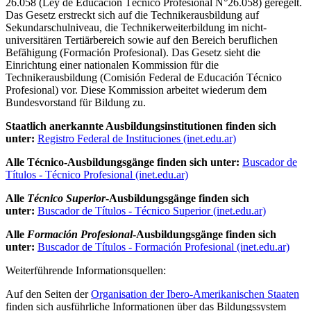
26.058 (Ley de Educación Técnico Profesional N°26.058) geregelt.
Das Gesetz erstreckt sich auf die Technikerausbildung auf
Sekundarschulniveau, die Technikerweiterbildung im nicht-
universitären Tertiärbereich sowie auf den Bereich beruflichen
Befähigung (Formación Profesional). Das Gesetz sieht die
Einrichtung einer nationalen Kommission für die
Technikerausbildung (Comisión Federal de Educación Técnico
Profesional) vor. Diese Kommission arbeitet wiederum dem
Bundesvorstand für Bildung zu.
Staatlich anerkannte Ausbildungsinstitutionen finden sich
unter:
Registro Federal de Instituciones (inet.edu.ar)
Alle Técnico-Ausbildungsgänge finden sich unter:
Buscador de
Títulos - Técnico Profesional (inet.edu.ar)
Alle
Técnico Superior
-Ausbildungsgänge finden sich
unter:
Buscador de Títulos - Técnico Superior (inet.edu.ar)
Alle
Formación Profesional
-Ausbildungsgänge finden sich
unter:
Buscador de Títulos - Formación Profesional (inet.edu.ar)
Weiterführende Informationsquellen:
Auf den Seiten der
Organisation der Ibero-Amerikanischen Staaten
finden sich ausführliche Informationen über das Bildungssystem