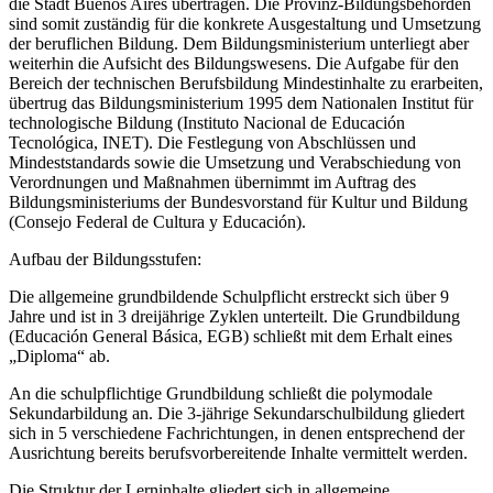
die Stadt Buenos Aires übertragen. Die Provinz-Bildungsbehörden
sind somit zuständig für die konkrete Ausgestaltung und Umsetzung
der beruflichen Bildung. Dem Bildungsministerium unterliegt aber
weiterhin die Aufsicht des Bildungswesens. Die Aufgabe für den
Bereich der technischen Berufsbildung Mindestinhalte zu erarbeiten,
übertrug das Bildungsministerium 1995 dem Nationalen Institut für
technologische Bildung (Instituto Nacional de Educación
Tecnológica, INET). Die Festlegung von Abschlüssen und
Mindeststandards sowie die Umsetzung und Verabschiedung von
Verordnungen und Maßnahmen übernimmt im Auftrag des
Bildungsministeriums der Bundesvorstand für Kultur und Bildung
(Consejo Federal de Cultura y Educación).
Aufbau der Bildungsstufen:
Die allgemeine grundbildende Schulpflicht erstreckt sich über 9
Jahre und ist in 3 dreijährige Zyklen unterteilt. Die Grundbildung
(Educación General Básica, EGB) schließt mit dem Erhalt eines
„Diploma“ ab.
An die schulpflichtige Grundbildung schließt die polymodale
Sekundarbildung an. Die 3-jährige Sekundarschulbildung gliedert
sich in 5 verschiedene Fachrichtungen, in denen entsprechend der
Ausrichtung bereits berufsvorbereitende Inhalte vermittelt werden.
Die Struktur der Lerninhalte gliedert sich in allgemeine,