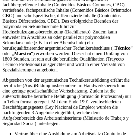
fachübergreifende Inhalte (Contenidos Básicos Comunes, CBC),
vertiefende, fachspezifische Inhalte (Contenidos Básicos Orientados,
CBO) und schulspezifische, differenzierte Inhalte (Contenidos
Básicos Diferenciados, CBD). Das erfolgreiche Beenden der
polymodalen Sekundarschule führt zur
Hochschulzugangsberechtigung (Bachillerato). Zudem kann
entweder im Anschluss an oder parallel zur polymodalen
Sekundarschule (z.B. in einer Abendschule) ein
berufsqualifizierender argentinischer Technikerabschluss („
Técnico
“
oder „
Maestro
“) erworben werden. Dieser hat einen Umfang von
1800 Stunden, ist rein auf die berufliche Qualifikation (Trayecto
Técnico Profesional) ausgerichtet und wird in einer Vielzahl von
Spezialisierungen angeboten.
Abgesehen von der argentinischen Technikerausbildung erfährt die
berufliche (Aus-)Bildung insbesondere im Handwerksbereich nur
eine geringe gesellschaftliche Wertschätzung. Zudem ist die
außerschulische berufliche Befähigung (Formación Profesional) nur
in Teilen formal geregelt. Mit dem Ende 1991 verabschiedeten
Beschäftigungsgesetz (Ley Nacional de Empleo) wurden die
nachfolgenden 3 Angebote eingeführt, welche dem
Aufgabenbereich des Arbeitsministeriums (Ministerio de Trabajo y
Seguridad Social) unterliegen:
Vertrag über eine Ausbildung am Arbeitsplatz (Contrato de