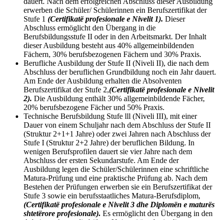
dauert. Nach dem erfolgreichen Abschluss dieser Ausbildung
erwerben die Schüler/ Schülerinnen ein Berufszertifikat der
Stufe 1
(Certifikatë profesionale e Nivelit 1).
Dieser
Abschluss ermöglicht den Übergang in die
Berufsbildungsstufe II oder in den Arbeitsmarkt. Der Inhalt
dieser Ausbildung besteht aus 40% allgemeinbildenden
Fächern, 30% berufsbezogenen Fächern und 30% Praxis.
Berufliche Ausbildung der Stufe II (Niveli II), die nach dem
Abschluss der beruflichen Grundbildung noch ein Jahr dauert.
Am Ende der Ausbildung erhalten die Absolventen
Berufszertifikat der Stufe 2,
(Certifikatë profesionale e Nivelit
2).
Die Ausbildung enthält 30% allgemeinbildende Fächer,
20% berufsbezogene Fächer und 50% Praxis.
Technische Berufsbildung Stufe lll (Niveli III), mit einer
Dauer von einem Schuljahr nach dem Abschluss der Stufe II
(Struktur 2+1+1 Jahre) oder zwei Jahren nach Abschluss der
Stufe I (Struktur 2+2 Jahre) der beruflichen Bildung. In
wenigen Berufsprofilen dauert sie vier Jahre nach dem
Abschluss der ersten Sekundarstufe. Am Ende der
Ausbildung legen die Schüler/Schülerinnen eine schriftliche
Matura-Prüfung und eine praktische Prüfung ab. Nach dem
Bestehen der Prüfungen erwerben sie ein Berufszertifikat der
Stufe 3 sowie ein berufsstaatliches Matura-Berufsdiplom,
(Certifikatë profesionale e Nivelit 3 dhe Diplomën e maturës
shtetërore profesionale).
Es ermöglicht den Übergang in den