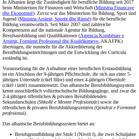
In Albanien liegt die Zuständigkeit für berufliche Bildung seit 2017
beim Ministerium für Finanzen und Wirtschaft (
Ministria Financave
dhe Ekonomisë
). Zuvor war das Ministerium für Bildung, Sport und
Jugend (
Ministria Arsimit, Sportit dhe Rinisë
) für die berufliche
Bildung verantwortlich. Seit März 2007 sind zahlreiche
Kompetenzen auf die nationale Agentur
für Bildung,
Berufsausbildung und Qualifikationen
(
Agjencia Kombëtare e
Arsimit, Formimit Profesional dhe Kualifikimeve
, AKAFPK)
übertragen, die nunmehr für die Akkreditierung der
Berufbildungseinrichtungen und die Entwicklung der Curricula
zuständig ist.
Voraussetzung für die Aufnahme einer beruflichen Erstausbildung
ist ein Abschluss der 9-jährigen Pflichtschule, die sich aus einer 5-
jährigen Unterstufe (cikël fillor) und einer 4-jährigen Oberstufe
(cikël i lartë) zusammensetzt. Das albanische Berufsbildungssystem
kennt ausschließlich vollzeitschulische Bildungsgänge, und zwar die
2-4-jährigen öffentlichen & privaten Berufsbildenden
Sekundarschulen
(Shkollë e Mesme Profesionale)
sowie die
öffentlichen & privaten Berufsbildungszentren
(Qendrat e Formimit
profesional)
.
Das albanische Berufsbildungssystem bietet an:
Berufsgrundbildung der Stufe I (Niveli I), die zwei Schuljahre