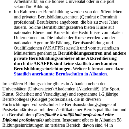
Arbeitsmarkt, an die höhere Universität oder in die post-
sekundäre Bildung.
Im Rahmen der Berufsbildung werden von den öffentlichen
und privaten Berufsbildungszentren (Qendrat e Formimit
profesional) Berufskurse angeboten, die bis zu zwei Jahre
dauern. Solche Berufsbildungszentren bieten Kurse auf
nationaler Ebene und Kurse für die Bedürfnisse von lokalen
Unternehmen an. Die Inhalte der Kurse werden von der
nationalen Agentur
für Bildung, Berufsausbildung und
Qualifikationen (AKAFPK)
gestellt und vom zuständigen
Ministerium genehmigt.
Berufsbildungszentren und andere
private Berufsbildungsanbieter ohne Akkreditierung
durch die AKAFPK sind keine staatlich anerkannten
Berufsbildungseinrichtungen.
Weitere Informationen dazu:
Staatlich anerkannte Berufsschulen in Albanien
.
Im tertiären Bildungssektor gibt es in Albanien neben den
Universitäten (Universitetet) Akademien (Akademitë), (für Sport,
Kunst, Sicherheit und Verteidigung) und sogenannte 1-2 jährige
Berufscolleges (Kolegjet profesionale), die in diversen
Fachrichtungen vollzeitschulische Berufsausbildungsgänge auf
Postsekundärniveau mit dem Zertifikat einer Berufsqualifikation und
ein Berufsdiplom
(Certifikatë e kualifikimit profesional edhe
Diplomë profesionale)
anbieten. Insgesamt gibt es in Albanien 58
Bildungseinrichtungen im tertiären Bereich, davon sind 44 in