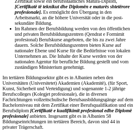
Zertifikat sowie ein berufsstaatliches Matura-Diplom,
[Certifikatë të teknikut dhe Diplomën e maturës shtetërore
profesionale].
Es ermöglicht den Übergang in den
Arbeitsmarkt, an die höhere Universität oder in die post-
sekundäre Bildung.
Im Rahmen der Berufsbildung werden von den öffentlichen
und privaten Berufsbildungszentren (Qendrat e Formimit
profesional) Berufskurse angeboten, die bis zu zwei Jahre
dauern. Solche Berufsbildungszentren bieten Kurse auf
nationaler Ebene und Kurse für die Bedürfnisse von lokalen
Unternehmen an. Die Inhalte der Kurse werden von der
nationalen Agentur für berufliche Bildung gestellt und vom
zuständigen Ministerium genehmigt.
Im tertiären Bildungssektor gibt es in Albanien neben den
Universitäten (Universitetet) Akademien (Akademitë), (für Sport,
Kunst, Sicherheit und Verteidigung) und sogenannte 1-2 jährige
Berufscolleges (Kolegjet profesionale), die in diversen
Fachrichtungen vollzeitschulische Berufsausbildungsgänge auf dem
Bachelorniveau mit dem Zertifikat einer Berufsqualifikation und ein
Berufsdiplom
[Certifikatë e kualifikimit profesional edhe Diplomë
profesionale]
anbieten. Insgesamt gibt es in Albanien 58
Bildungseinrichtungen im tertiären Bereich, davon sind 44 in
privater Trägerschaft.