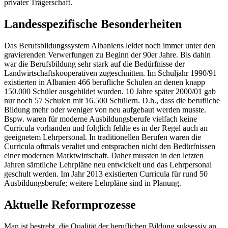
privater Trägerschaft.
Landesspezifische Besonderheiten
Das Berufsbildungssystem Albaniens leidet noch immer unter den
gravierenden Verwerfungen zu Beginn der 90er Jahre. Bis dahin
war die Berufsbildung sehr stark auf die Bedürfnisse der
Landwirtschaftskooperativen zugeschnitten. Im Schuljahr 1990/91
existierten in Albanien 466 berufliche Schulen an denen knapp
150.000 Schüler ausgebildet wurden. 10 Jahre später 2000/01 gab
nur noch 57 Schulen mit 16.500 Schülern. D.h., dass die berufliche
Bildung mehr oder weniger von neu aufgebaut werden musste.
Bspw. waren für moderne Ausbildungsberufe vielfach keine
Curricula vorhanden und folglich fehlte es in der Regel auch an
geeignetem Lehrpersonal. In traditionellen Berufen waren die
Curricula oftmals veraltet und entsprachen nicht den Bedürfnissen
einer modernen Marktwirtschaft. Daher mussten in den letzten
Jahren sämtliche Lehrpläne neu entwickelt und das Lehrpersonal
geschult werden. Im Jahr 2013 existierten Curricula für rund 50
Ausbildungsberufe; weitere Lehrpläne sind in Planung.
Aktuelle Reformprozesse
Man ist bestrebt, die Qualität der beruflichen Bildung suksessiv an