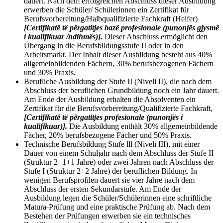
dauert. Nach dem erfolgreichen Abschluss dieser Ausbildung
erwerben die Schüler/ Schülerinnen ein Zertifikat für
Berufsvorbereitung/Halbqualifizierte Fachkraft (Helfer)
[Certifikatë të përgatitjes bazë profesionale (punonjës gjysmë
i kualifikuar /ndihmës)].
Dieser Abschluss ermöglicht den
Übergang in die Berufsbildungsstufe II oder in den
Arbeitsmarkt. Der Inhalt dieser Ausbildung besteht aus 40%
allgemeinbildenden Fächern, 30% berufsbezogenen Fächern
und 30% Praxis.
Berufliche Ausbildung der Stufe II (Niveli II), die nach dem
Abschluss der beruflichen Grundbildung noch ein Jahr dauert.
Am Ende der Ausbildung erhalten die Absolventen ein
Zertifikat für die Berufsvorbereitung/Qualifizierte Fachkraft,
[Certifikatë të përgatitjes profesionale (punonjës i
kualifikuar)].
Die Ausbildung enthält 30% allgemeinbildende
Fächer, 20% berufsbezogene Fächer und 50% Praxis.
Technische Berufsbildung Stufe lll (Niveli III), mit einer
Dauer von einem Schuljahr nach dem Abschluss der Stufe II
(Struktur 2+1+1 Jahre) oder zwei Jahren nach Abschluss der
Stufe I (Struktur 2+2 Jahre) der beruflichen Bildung. In
wenigen Berufsprofilen dauert sie vier Jahre nach dem
Abschluss der ersten Sekundarstufe. Am Ende der
Ausbildung legen die Schüler/Schülerinnen eine schriftliche
Matura-Prüfung und eine praktische Prüfung ab. Nach dem
Bestehen der Prüfungen erwerben sie ein technisches