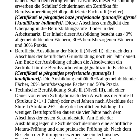
dauert. Nach dem erfolgreichen Abschluss dieser Ausbildung
erwerben die Schüler/ Schülerinnen ein Zertifikat für
Berufsvorbereitung/Halbqualifizierte Fachkraft (Helfer)
[Certifikatë të përgatitjes bazë profesionale (punonjës gjysmë
i kualifikuar /ndihmës)].
Dieser Abschluss ermöglicht den
Übergang in die Berufsbildungsstufe II oder in den
Arbeitsmarkt. Der Inhalt dieser Ausbildung besteht aus 40%
allgemeinbildenden Fächern, 30% berufsbezogenen Fächern
und 30% Praxis.
Berufliche Ausbildung der Stufe II (Niveli II), die nach dem
Abschluss der beruflichen Grundbildung noch ein Jahr dauert.
Am Ende der Ausbildung erhalten die Absolventen ein
Zertifikat für die Berufsvorbereitung/Qualifizierte Fachkraft,
[Certifikatë të përgatitjes profesionale (punonjës i
kualifikuar)].
Die Ausbildung enthält 30% allgemeinbildende
Fächer, 20% berufsbezogene Fächer und 50% Praxis.
Technische Berufsbildung Stufe lll (Niveli III), mit einer
Dauer von einem Schuljahr nach dem Abschluss der Stufe II
(Struktur 2+1+1 Jahre) oder zwei Jahren nach Abschluss der
Stufe I (Struktur 2+2 Jahre) der beruflichen Bildung. In
wenigen Berufsprofilen dauert sie vier Jahre nach dem
Abschluss der ersten Sekundarstufe. Am Ende der
Ausbildung legen die Schüler/Schülerinnen eine schriftliche
Matura-Prüfung und eine praktische Prüfung ab. Nach dem
Bestehen der Prüfungen erwerben sie ein technisches