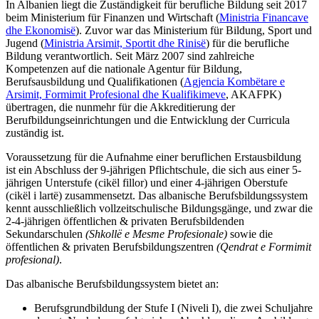
In Albanien liegt die Zuständigkeit für berufliche Bildung seit 2017
beim Ministerium für Finanzen und Wirtschaft (
Ministria Financave
dhe Ekonomisë
). Zuvor war das Ministerium für Bildung, Sport und
Jugend (
Ministria Arsimit, Sportit dhe Rinisë
) für die berufliche
Bildung verantwortlich. Seit März 2007 sind zahlreiche
Kompetenzen auf die nationale Agentur
für Bildung,
Berufsausbildung und Qualifikationen
(
Agjencia Kombëtare e
Arsimit, Formimit Profesional dhe Kualifikimeve
, AKAFPK)
übertragen, die nunmehr für die Akkreditierung der
Berufbildungseinrichtungen und die Entwicklung der Curricula
zuständig ist.
Voraussetzung für die Aufnahme einer beruflichen Erstausbildung
ist ein Abschluss der 9-jährigen Pflichtschule, die sich aus einer 5-
jährigen Unterstufe (cikël fillor) und einer 4-jährigen Oberstufe
(cikël i lartë) zusammensetzt. Das albanische Berufsbildungssystem
kennt ausschließlich vollzeitschulische Bildungsgänge, und zwar die
2-4-jährigen öffentlichen & privaten Berufsbildenden
Sekundarschulen
(Shkollë e Mesme Profesionale)
sowie die
öffentlichen & privaten Berufsbildungszentren
(Qendrat e Formimit
profesional)
.
Das albanische Berufsbildungssystem bietet an:
Berufsgrundbildung der Stufe I (Niveli I), die zwei Schuljahre