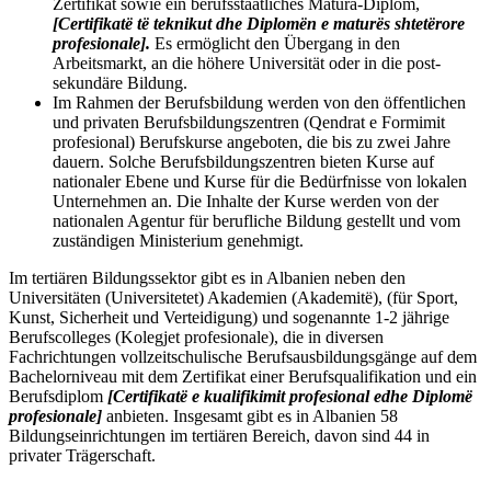
Zertifikat sowie ein berufsstaatliches Matura-Diplom,
[Certifikatë të teknikut dhe Diplomën e maturës shtetërore
profesionale].
Es ermöglicht den Übergang in den
Arbeitsmarkt, an die höhere Universität oder in die post-
sekundäre Bildung.
Im Rahmen der Berufsbildung werden von den öffentlichen
und privaten Berufsbildungszentren (Qendrat e Formimit
profesional) Berufskurse angeboten, die bis zu zwei Jahre
dauern. Solche Berufsbildungszentren bieten Kurse auf
nationaler Ebene und Kurse für die Bedürfnisse von lokalen
Unternehmen an. Die Inhalte der Kurse werden von der
nationalen Agentur für berufliche Bildung gestellt und vom
zuständigen Ministerium genehmigt.
Im tertiären Bildungssektor gibt es in Albanien neben den
Universitäten (Universitetet) Akademien (Akademitë), (für Sport,
Kunst, Sicherheit und Verteidigung) und sogenannte 1-2 jährige
Berufscolleges (Kolegjet profesionale), die in diversen
Fachrichtungen vollzeitschulische Berufsausbildungsgänge auf dem
Bachelorniveau mit dem Zertifikat einer Berufsqualifikation und ein
Berufsdiplom
[Certifikatë e kualifikimit profesional edhe Diplomë
profesionale]
anbieten. Insgesamt gibt es in Albanien 58
Bildungseinrichtungen im tertiären Bereich, davon sind 44 in
privater Trägerschaft.