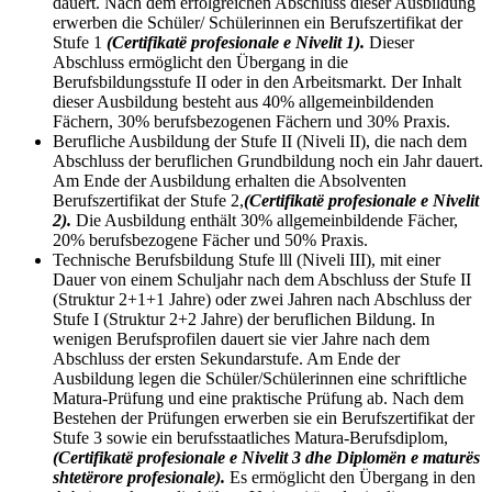
dauert. Nach dem erfolgreichen Abschluss dieser Ausbildung
erwerben die Schüler/ Schülerinnen ein Berufszertifikat der
Stufe 1
(Certifikatë profesionale e Nivelit 1).
Dieser
Abschluss ermöglicht den Übergang in die
Berufsbildungsstufe II oder in den Arbeitsmarkt. Der Inhalt
dieser Ausbildung besteht aus 40% allgemeinbildenden
Fächern, 30% berufsbezogenen Fächern und 30% Praxis.
Berufliche Ausbildung der Stufe II (Niveli II), die nach dem
Abschluss der beruflichen Grundbildung noch ein Jahr dauert.
Am Ende der Ausbildung erhalten die Absolventen
Berufszertifikat der Stufe 2,
(Certifikatë profesionale e Nivelit
2).
Die Ausbildung enthält 30% allgemeinbildende Fächer,
20% berufsbezogene Fächer und 50% Praxis.
Technische Berufsbildung Stufe lll (Niveli III), mit einer
Dauer von einem Schuljahr nach dem Abschluss der Stufe II
(Struktur 2+1+1 Jahre) oder zwei Jahren nach Abschluss der
Stufe I (Struktur 2+2 Jahre) der beruflichen Bildung. In
wenigen Berufsprofilen dauert sie vier Jahre nach dem
Abschluss der ersten Sekundarstufe. Am Ende der
Ausbildung legen die Schüler/Schülerinnen eine schriftliche
Matura-Prüfung und eine praktische Prüfung ab. Nach dem
Bestehen der Prüfungen erwerben sie ein Berufszertifikat der
Stufe 3 sowie ein berufsstaatliches Matura-Berufsdiplom,
(Certifikatë profesionale e Nivelit 3 dhe Diplomën e maturës
shtetërore profesionale).
Es ermöglicht den Übergang in den