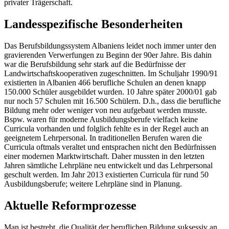
privater Trägerschaft.
Landesspezifische Besonderheiten
Das Berufsbildungssystem Albaniens leidet noch immer unter den
gravierenden Verwerfungen zu Beginn der 90er Jahre. Bis dahin
war die Berufsbildung sehr stark auf die Bedürfnisse der
Landwirtschaftskooperativen zugeschnitten. Im Schuljahr 1990/91
existierten in Albanien 466 berufliche Schulen an denen knapp
150.000 Schüler ausgebildet wurden. 10 Jahre später 2000/01 gab
nur noch 57 Schulen mit 16.500 Schülern. D.h., dass die berufliche
Bildung mehr oder weniger von neu aufgebaut werden musste.
Bspw. waren für moderne Ausbildungsberufe vielfach keine
Curricula vorhanden und folglich fehlte es in der Regel auch an
geeignetem Lehrpersonal. In traditionellen Berufen waren die
Curricula oftmals veraltet und entsprachen nicht den Bedürfnissen
einer modernen Marktwirtschaft. Daher mussten in den letzten
Jahren sämtliche Lehrpläne neu entwickelt und das Lehrpersonal
geschult werden. Im Jahr 2013 existierten Curricula für rund 50
Ausbildungsberufe; weitere Lehrpläne sind in Planung.
Aktuelle Reformprozesse
Man ist bestrebt, die Qualität der beruflichen Bildung suksessiv an