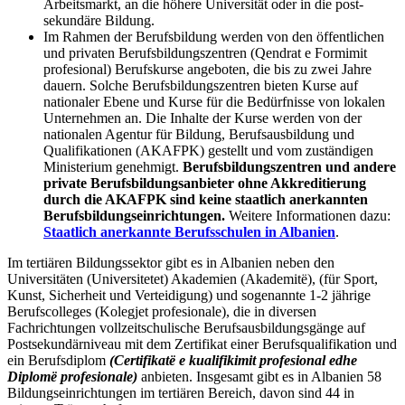
Arbeitsmarkt, an die höhere Universität oder in die post-
sekundäre Bildung.
Im Rahmen der Berufsbildung werden von den öffentlichen
und privaten Berufsbildungszentren (Qendrat e Formimit
profesional) Berufskurse angeboten, die bis zu zwei Jahre
dauern. Solche Berufsbildungszentren bieten Kurse auf
nationaler Ebene und Kurse für die Bedürfnisse von lokalen
Unternehmen an. Die Inhalte der Kurse werden von der
nationalen Agentur
für Bildung, Berufsausbildung und
Qualifikationen (AKAFPK)
gestellt und vom zuständigen
Ministerium genehmigt.
Berufsbildungszentren und andere
private Berufsbildungsanbieter ohne Akkreditierung
durch die AKAFPK sind keine staatlich anerkannten
Berufsbildungseinrichtungen.
Weitere Informationen dazu:
Staatlich anerkannte Berufsschulen in Albanien
.
Im tertiären Bildungssektor gibt es in Albanien neben den
Universitäten (Universitetet) Akademien (Akademitë), (für Sport,
Kunst, Sicherheit und Verteidigung) und sogenannte 1-2 jährige
Berufscolleges (Kolegjet profesionale), die in diversen
Fachrichtungen vollzeitschulische Berufsausbildungsgänge auf
Postsekundärniveau mit dem Zertifikat einer Berufsqualifikation und
ein Berufsdiplom
(Certifikatë e kualifikimit profesional edhe
Diplomë profesionale)
anbieten. Insgesamt gibt es in Albanien 58
Bildungseinrichtungen im tertiären Bereich, davon sind 44 in