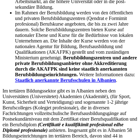
Arbeitsmarkt, an die höhere Universität oder in die post-
sekundäre Bildung.
Im Rahmen der Berufsbildung werden von den öffentlichen
und privaten Berufsbildungszentren (Qendrat e Formimit
profesional) Berufskurse angeboten, die bis zu zwei Jahre
dauern. Solche Berufsbildungszentren bieten Kurse auf
nationaler Ebene und Kurse für die Bedürfnisse von lokalen
Unternehmen an. Die Inhalte der Kurse werden von der
nationalen Agentur
für Bildung, Berufsausbildung und
Qualifikationen (AKAFPK)
gestellt und vom zuständigen
Ministerium genehmigt.
Berufsbildungszentren und andere
private Berufsbildungsanbieter ohne Akkreditierung
durch die AKAFPK sind keine staatlich anerkannten
Berufsbildungseinrichtungen.
Weitere Informationen dazu:
Staatlich anerkannte Berufsschulen in Albanien
.
Im tertiären Bildungssektor gibt es in Albanien neben den
Universitäten (Universitetet) Akademien (Akademitë), (für Sport,
Kunst, Sicherheit und Verteidigung) und sogenannte 1-2 jährige
Berufscolleges (Kolegjet profesionale), die in diversen
Fachrichtungen vollzeitschulische Berufsausbildungsgänge auf
Postsekundärniveau mit dem Zertifikat einer Berufsqualifikation und
ein Berufsdiplom
(Certifikatë e kualifikimit profesional edhe
Diplomë profesionale)
anbieten. Insgesamt gibt es in Albanien 58
Bildungseinrichtungen im tertiären Bereich, davon sind 44 in