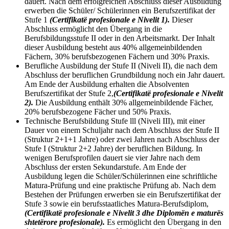
dauert. Nach dem erfolgreichen Abschluss dieser Ausbildung
erwerben die Schüler/ Schülerinnen ein Berufszertifikat der
Stufe 1
(Certifikatë profesionale e Nivelit 1).
Dieser
Abschluss ermöglicht den Übergang in die
Berufsbildungsstufe II oder in den Arbeitsmarkt. Der Inhalt
dieser Ausbildung besteht aus 40% allgemeinbildenden
Fächern, 30% berufsbezogenen Fächern und 30% Praxis.
Berufliche Ausbildung der Stufe II (Niveli II), die nach dem
Abschluss der beruflichen Grundbildung noch ein Jahr dauert.
Am Ende der Ausbildung erhalten die Absolventen
Berufszertifikat der Stufe 2,
(Certifikatë profesionale e Nivelit
2).
Die Ausbildung enthält 30% allgemeinbildende Fächer,
20% berufsbezogene Fächer und 50% Praxis.
Technische Berufsbildung Stufe lll (Niveli III), mit einer
Dauer von einem Schuljahr nach dem Abschluss der Stufe II
(Struktur 2+1+1 Jahre) oder zwei Jahren nach Abschluss der
Stufe I (Struktur 2+2 Jahre) der beruflichen Bildung. In
wenigen Berufsprofilen dauert sie vier Jahre nach dem
Abschluss der ersten Sekundarstufe. Am Ende der
Ausbildung legen die Schüler/Schülerinnen eine schriftliche
Matura-Prüfung und eine praktische Prüfung ab. Nach dem
Bestehen der Prüfungen erwerben sie ein Berufszertifikat der
Stufe 3 sowie ein berufsstaatliches Matura-Berufsdiplom,
(Certifikatë profesionale e Nivelit 3 dhe Diplomën e maturës
shtetërore profesionale).
Es ermöglicht den Übergang in den