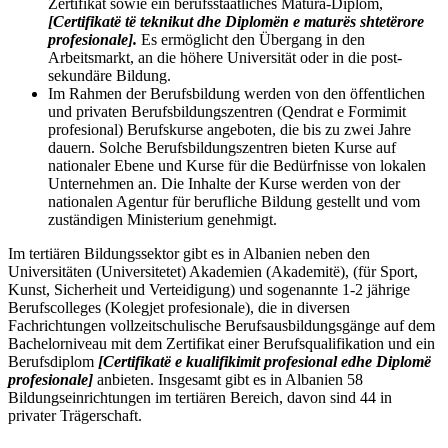
Zertifikat sowie ein berufsstaatliches Matura-Diplom,
[Certifikatë të teknikut dhe Diplomën e maturës shtetërore
profesionale].
Es ermöglicht den Übergang in den
Arbeitsmarkt, an die höhere Universität oder in die post-
sekundäre Bildung.
Im Rahmen der Berufsbildung werden von den öffentlichen
und privaten Berufsbildungszentren (Qendrat e Formimit
profesional) Berufskurse angeboten, die bis zu zwei Jahre
dauern. Solche Berufsbildungszentren bieten Kurse auf
nationaler Ebene und Kurse für die Bedürfnisse von lokalen
Unternehmen an. Die Inhalte der Kurse werden von der
nationalen Agentur für berufliche Bildung gestellt und vom
zuständigen Ministerium genehmigt.
Im tertiären Bildungssektor gibt es in Albanien neben den
Universitäten (Universitetet) Akademien (Akademitë), (für Sport,
Kunst, Sicherheit und Verteidigung) und sogenannte 1-2 jährige
Berufscolleges (Kolegjet profesionale), die in diversen
Fachrichtungen vollzeitschulische Berufsausbildungsgänge auf dem
Bachelorniveau mit dem Zertifikat einer Berufsqualifikation und ein
Berufsdiplom
[Certifikatë e kualifikimit profesional edhe Diplomë
profesionale]
anbieten. Insgesamt gibt es in Albanien 58
Bildungseinrichtungen im tertiären Bereich, davon sind 44 in
privater Trägerschaft.