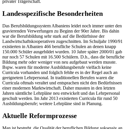
privater Trägerschaft.
Landesspezifische Besonderheiten
Das Berufsbildungssystem Albaniens leidet noch immer unter den
gravierenden Verwerfungen zu Beginn der 90er Jahre. Bis dahin
war die Berufsbildung sehr stark auf die Bedürfnisse der
Landwirtschaftskooperativen zugeschnitten. Im Schuljahr 1990/91
existierten in Albanien 466 berufliche Schulen an denen knapp
150.000 Schüler ausgebildet wurden. 10 Jahre später 2000/01 gab
nur noch 57 Schulen mit 16.500 Schülern. D.h., dass die berufliche
Bildung mehr oder weniger von neu aufgebaut werden musste.
Bspw. waren für moderne Ausbildungsberufe vielfach keine
Curricula vorhanden und folglich fehlte es in der Regel auch an
geeignetem Lehrpersonal. In traditionellen Berufen waren die
Curricula oftmals veraltet und entsprachen nicht den Bedürfnissen
einer modernen Marktwirtschaft. Daher mussten in den letzten
Jahren sämtliche Lehrpläne neu entwickelt und das Lehrpersonal
geschult werden. Im Jahr 2013 existierten Curricula für rund 50
Ausbildungsberufe; weitere Lehrpläne sind in Planung.
Aktuelle Reformprozesse
Man ist bestrebt, die Qualität der beruflichen Bildung suksessiv an