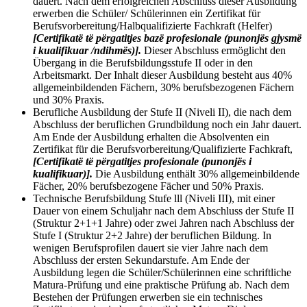
dauert. Nach dem erfolgreichen Abschluss dieser Ausbildung
erwerben die Schüler/ Schülerinnen ein Zertifikat für
Berufsvorbereitung/Halbqualifizierte Fachkraft (Helfer)
[Certifikatë të përgatitjes bazë profesionale (punonjës gjysmë
i kualifikuar /ndihmës)].
Dieser Abschluss ermöglicht den
Übergang in die Berufsbildungsstufe II oder in den
Arbeitsmarkt. Der Inhalt dieser Ausbildung besteht aus 40%
allgemeinbildenden Fächern, 30% berufsbezogenen Fächern
und 30% Praxis.
Berufliche Ausbildung der Stufe II (Niveli II), die nach dem
Abschluss der beruflichen Grundbildung noch ein Jahr dauert.
Am Ende der Ausbildung erhalten die Absolventen ein
Zertifikat für die Berufsvorbereitung/Qualifizierte Fachkraft,
[Certifikatë të përgatitjes profesionale (punonjës i
kualifikuar)].
Die Ausbildung enthält 30% allgemeinbildende
Fächer, 20% berufsbezogene Fächer und 50% Praxis.
Technische Berufsbildung Stufe lll (Niveli III), mit einer
Dauer von einem Schuljahr nach dem Abschluss der Stufe II
(Struktur 2+1+1 Jahre) oder zwei Jahren nach Abschluss der
Stufe I (Struktur 2+2 Jahre) der beruflichen Bildung. In
wenigen Berufsprofilen dauert sie vier Jahre nach dem
Abschluss der ersten Sekundarstufe. Am Ende der
Ausbildung legen die Schüler/Schülerinnen eine schriftliche
Matura-Prüfung und eine praktische Prüfung ab. Nach dem
Bestehen der Prüfungen erwerben sie ein technisches