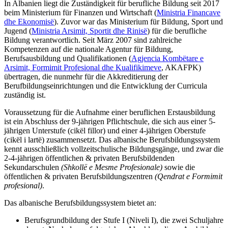
In Albanien liegt die Zuständigkeit für berufliche Bildung seit 2017
beim Ministerium für Finanzen und Wirtschaft (
Ministria Financave
dhe Ekonomisë
). Zuvor war das Ministerium für Bildung, Sport und
Jugend (
Ministria Arsimit, Sportit dhe Rinisë
) für die berufliche
Bildung verantwortlich. Seit März 2007 sind zahlreiche
Kompetenzen auf die nationale Agentur
für Bildung,
Berufsausbildung und Qualifikationen
(
Agjencia Kombëtare e
Arsimit, Formimit Profesional dhe Kualifikimeve
, AKAFPK)
übertragen, die nunmehr für die Akkreditierung der
Berufbildungseinrichtungen und die Entwicklung der Curricula
zuständig ist.
Voraussetzung für die Aufnahme einer beruflichen Erstausbildung
ist ein Abschluss der 9-jährigen Pflichtschule, die sich aus einer 5-
jährigen Unterstufe (cikël fillor) und einer 4-jährigen Oberstufe
(cikël i lartë) zusammensetzt. Das albanische Berufsbildungssystem
kennt ausschließlich vollzeitschulische Bildungsgänge, und zwar die
2-4-jährigen öffentlichen & privaten Berufsbildenden
Sekundarschulen
(Shkollë e Mesme Profesionale)
sowie die
öffentlichen & privaten Berufsbildungszentren
(Qendrat e Formimit
profesional)
.
Das albanische Berufsbildungssystem bietet an:
Berufsgrundbildung der Stufe I (Niveli I), die zwei Schuljahre