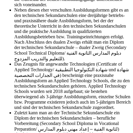
sich voneinander.
Neben diesen eher verschulten Ausbildungsformen gibt es an
den technischen Sekundarschulen eine dreijährige betriebs-
und praxisnähere duale Ausbildungsform, bei der der
theoretische Unterricht in den technischen Sekundarschulen
und die praktische Ausbildung in qualifizierten
Ausbildungsbetrieben bzw. Trainingseinrichtungen erfolgt.
Nach Abschluss des dualen Zweigs erhält man ein Diplom
der technischen Sekundarschule – dualer Zweig (Secondary
School Technical Diploma/
دبلوم المدارس الثانوية الفنية
للتعليم والتدريب المزدوج
).
Das Zeugnis für angewandte Technologien (Certificate of
Applied Technology/
شهادة التكنولوجيا التطبيقية
und
شهادة
في الجدارات التخصصية
) bescheinigt eine praxisnahe
Ausbildungsform an Applied Technology Schools, die zu den
technischen Sekundarschulen gehören. Applied Technology
Schools wurden seit 2018 aufgebaut; sie bestehen
überwiegend als 3-jährige Ausbildungsform, einzelne Schulen
bzw. Programme existieren jedoch auch im 5-jährigen Bereich
und sind der technischen Sekundarschule zugeordnet.
Zuletzt kann man an der Technische Sekundarschule ein
Diplom der technischen Sekundarschulen – berufliche
Vorbereitung (Secondary School Diploma in Vocational
Preparation/
دبلوم المدارس
لثانوية الفنية – إعداد مهني
)