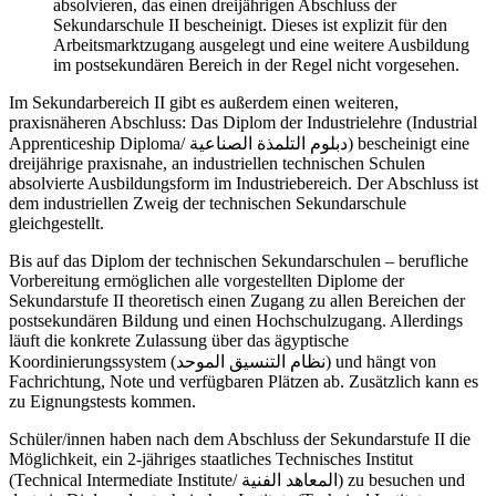
absolvieren, das einen dreijährigen Abschluss der
Sekundarschule II bescheinigt. Dieses ist explizit für den
Arbeitsmarktzugang ausgelegt und eine weitere Ausbildung
im postsekundären Bereich in der Regel nicht vorgesehen.
Im Sekundarbereich II gibt es außerdem einen weiteren,
praxisnäheren Abschluss: Das Diplom der Industrielehre (Industrial
Apprenticeship Diploma/
دبلوم التلمذة الصناعية
) bescheinigt eine
dreijährige praxisnahe, an industriellen technischen Schulen
absolvierte Ausbildungsform im Industriebereich. Der Abschluss ist
dem industriellen Zweig der technischen Sekundarschule
gleichgestellt.
Bis auf das Diplom der technischen Sekundarschulen – berufliche
Vorbereitung ermöglichen alle vorgestellten Diplome der
Sekundarstufe II theoretisch einen Zugang zu allen Bereichen der
postsekundären Bildung und einen Hochschulzugang. Allerdings
läuft die konkrete Zulassung über das ägyptische
Koordinierungssystem (
نظام التنسيق الموحد
) und hängt von
Fachrichtung, Note und verfügbaren Plätzen ab. Zusätzlich kann es
zu Eignungstests kommen.
Schüler/innen haben nach dem Abschluss der Sekundarstufe II die
Möglichkeit, ein 2-jähriges staatliches Technisches Institut
(Technical Intermediate Institute/
المعاهد الفنية
) zu besuchen und