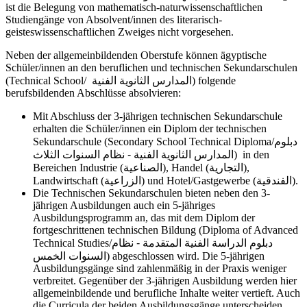
ist die Belegung von mathematisch-naturwissenschaftlichen
Studiengänge von Absolvent/innen des literarisch-
geisteswissenschaftlichen Zweiges nicht vorgesehen.
Neben der allgemeinbildenden Oberstufe können ägyptische
Schüler/innen an den beruflichen und technischen Sekundarschulen
(Technical School/
المدارس الثانوية الفنية
) folgende
berufsbildenden Abschlüsse absolvieren:
Mit Abschluss der 3-jährigen technischen Sekundarschule
erhalten die Schüler/innen ein Diplom der technischen
Sekundarschule (Secondary School Technical Diploma/
دبلوم
المدارس الثانوية الفنية - نظام السنوات الثلاث
)
in den
Bereichen Industrie (
الصناعية
), Handel (
التجارية
),
Landwirtschaft (
الزراعية
) und Hotel/Gastgewerbe (
الفندقية
).
Die Technischen Sekundarschulen bieten neben den 3-
jährigen Ausbildungen auch ein 5-jähriges
Ausbildungsprogramm an, das mit dem Diplom der
fortgeschrittenen technischen Bildung (Diploma of Advanced
Technical Studies/
دبلوم الدراسة الفنية المتقدمة - نظام
السنوات الخمس
) abgeschlossen wird. Die 5-jährigen
Ausbildungsgänge sind zahlenmäßig in der Praxis weniger
verbreitet. Gegenüber der 3-jährigen Ausbildung werden hier
allgemeinbildende und berufliche Inhalte weiter vertieft. Auch
die Curricula der beiden Ausbildungsgänge unterscheiden