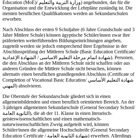
Education (MoE)/
وزارة التربية والتعليم
) angebunden, das für die
Organisation und die Entwicklung der Lehrpläne zuständig ist. Die
meisten beruflichen Qualifikationen werden an Sekundarschulen
erworben.
Nach Abschluss der ersten 9 Schuljahre (6 Jahre Grundschule und 3
Jahre Mittlere Schule) können ägyptische Schüler/innen zwar ihre
präferierten weiterführenden Bildungseinrichtungen angeben,
zugeteilt werden sie jedoch entsprechend ihrer Ergebnisse in der
Abschlussprüfung der Mittleren Schule (Basic Education Certificate/
الشهادة الإعدادية
/
شهادة اتمام مرحلة التعليم الاساسى
). Personen,
die den Abschluss an der Mittleren Schule nicht schaffen oder aus
anderen Gründen die Mittlere Schule nicht besuchen, können
alternativ einen beruflichen grundlegenden Abschluss (Certificate of
Completion of Vocational Basic Education/
شهادة التعليم الأساسي
المهني
) absolvieren.
Die Oberstufe der Sekundarschule gliedert sich in einen
allgemeinbildenden und einen beruflich orientierten Bereich. An der
3-jährigen allgemeinen Sekundarschule (General Secondary School/
الثانوية العامة
), die ab der 11. Klasse in einen literarisch-
geisteswissenschaftlichen und einen mathematisch-
naturwissenschaftlichen Zweig aufgeteilt wird, können
Schüler/innen die allgemeine Hochschulreife (General Secondary
Education Certificate /
شهادة الثانوية العامة
) erwerben. Allerdings