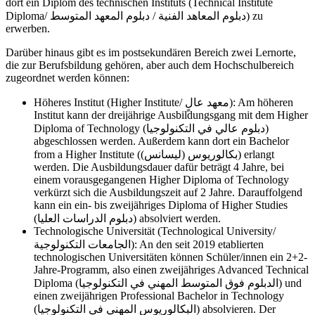
dort ein Diplom des technischen Instituts (Technical Institute
Diploma/
دبلوم المعهد المتوسط
/
دبلوم المعاهد الفنية
) zu
erwerben.
Darüber hinaus gibt es im postsekundären Bereich zwei Lernorte,
die zur Berufsbildung gehören, aber auch dem Hochschulbereich
zugeordnet werden können:
Höheres Institut (Higher Institute/
معهد عالٍ
): Am höheren
Institut kann der dreijährige Ausbildungsgang mit dem Higher
Diploma of Technology (
دبلوم عالي في التكنولوجيا
)
abgeschlossen werden. Außerdem kann dort ein Bachelor
from a Higher Institute ((
ليسانس
)
بكالوريوس
) erlangt
werden. Die Ausbildungsdauer dafür beträgt 4 Jahre, bei
einem vorausgegangenen Higher Diploma of Technology
verkürzt sich die Ausbildungszeit auf 2 Jahre. Darauffolgend
kann ein ein- bis zweijähriges Diploma of Higher Studies
(
دبلوم الدراسات العليا
) absolviert werden.
Technologische Universität (Technological University/
الجامعات التكنولوجية
): An den seit 2019 etablierten
technologischen Universitäten können Schüler/innen ein 2+2-
Jahre-Programm, also einen zweijähriges Advanced Technical
Diploma (
الدبلوم فوق المتوسط المهني في التكنولوجيا
) und
einen zweijährigen Professional Bachelor in Technology
(
البكالوريوس المهني في التكنولوجيا
) absolvieren. Der