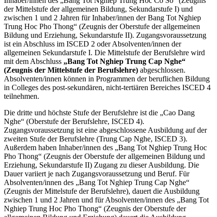
Inhaber/innen des „Bang Tot Nghiep Trung Hoc Co So“ (Zeugnis
der Mittelstufe der allgemeinen Bildung, Sekundarstufe I) und
zwischen 1 und 2 Jahren für Inhaber/innen der Bang Tot Nghiep
Trung Hoc Pho Thong“ (Zeugnis der Oberstufe der allgemeinen
Bildung und Erziehung, Sekundarstufe II). Zugangsvoraussetzung
ist ein Abschluss im ISCED 2 oder Absolventen/innen der
allgemeinen Sekundarstufe I. Die Mittelstufe der Berufslehre wird
mit dem Abschluss
„Bang Tot Nghiep Trung Cap Nghe“
(Zeugnis der Mittelstufe der Berufslehre)
abgeschlossen.
Absolventen/innen können in Programmen der beruflichen Bildung
in Colleges des post-sekundären, nicht-tertiären Bereiches ISCED 4
teilnehmen.
Die dritte und höchste Stufe der Berufslehre ist die „Cao Dang
Nghe“ (Oberstufe der Berufslehre, ISCED 4).
Zugangsvoraussetzung ist eine abgeschlossene Ausbildung auf der
zweiten Stufe der Berufslehre (Trung Cap Nghe, ISCED 3).
Außerdem haben Inhaber/innen des „Bang Tot Nghiep Trung Hoc
Pho Thong“ (Zeugnis der Oberstufe der allgemeinen Bildung und
Erziehung, Sekundarstufe II) Zugang zu dieser Ausbildung. Die
Dauer variiert je nach Zugangsvoraussetzung und Beruf. Für
Absolventen/innen des „Bang Tot Nghiep Trung Cap Nghe“
(Zeugnis der Mittelstufe der Berufslehre), dauert die Ausbildung
zwischen 1 und 2 Jahren und für Absolventen/innen des „Bang Tot
Nghiep Trung Hoc Pho Thong“ (Zeugnis der Oberstufe der