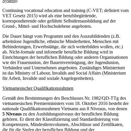
System)
Continuing vocational education and training (C-VET; definiert vom
VET Gesetz 2015) wird als eine berufsbegleitende,
korrespondierende oder geführte Selbstlernausbildung auf der
Grund-, Mittel- und Hochschulebene angeboten.
Die Dauer hängt vom Programm und den Auszubildenden (z.B.
arbeitslose Jugendliche, ethnische Minderheiten, Menschen mit
Behinderungen, Erwerbstätige, die sich weiterbilden wollen, etc.)
ab. Nicht-formale und informelle berufliche Bildung wird in
Einrichtungen der beruflichen Bildung oder anderen Organisationen
wie der Frauenunion, der Bauernvereinigung, der Jugendunion,
Verbänden und Unternehmen angeboten. Zuständiges Ministerium
ist das Ministry of Labour, Invalids and Social Affairs (Ministerium
für Arbeit, Invalide und soziale Angelegenheiten).
Vietnamesischer Qualifikationsrahmen
Gemäß den Bestimmungen des Beschlusses Nr. 1982/QD-TTg des
vietnamesischen Premierministers vom 18. Oktober 2016 besteht der
nationale Qualifikationsrahmen Vietnams aus 8 Niveaus, von denen
5 Niveaus
zu den Ausbildungsniveaus der beruflichen Bildung
gehören. Er dient der Klassifizierung und Standardisierung von
Kompetenzen, Mindestlernvolumen, Abschlüsse und Zertifikaten,
die für die Stufen der beruflichen Bildung und der