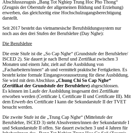
Abschlusszeugnis „Bang Tot Nghiep Trung Hoc Pho Thong“
(Zeugnis der Oberstufe der allgemeinen Bildung und Erziehung)
erwerben, das gleichzeitig eine Hochschulzugangsberechtigung
darstellt.
Seit 2017 besteht das vietnamesische Berufsbildungssystem nur
noch aus den drei Stufen der Berufslehre (Day Nghe):
Die Berufslehre
Die erste Stufe ist die „So Cap Nghe“ (Grundstufe der Berufslehre/
ISCED 2). Sie dauert je nach Beruf und Zertifikat zwischen 3
Monaten und einem Jahr, zielt auf die Ausbildung von
„Facharbeitern/innen“ ab und vermittelt praktische Fertigkeiten. Es
besteht keine formale Eingangsvoraussetzung für diese Ausbildung.
Sie wird mit dem Abschluss
„Chung Chi So Cap Nghe“
(Zertifikat der Grundstufe der Berufslehre)
abgeschlossen.
Es können im Laufe der Ausbildung insgesamt drei Zertifikate
erworben werden (Certificate I, Certificate II und Certificate III). Mit
dem Erwerb des Certificate I kann die Sekundarstufe II der TVET
besucht werden.
Die zweite Stufe ist die „Trung Cap Nghe“ (Mittelstufe der
Berufslehre, ISCED 3) steht Absolventen/innen der Sekundarstufe I
und Sekundarstufe II offen. Sie dauert zwischen 3 und 4 Jahren für