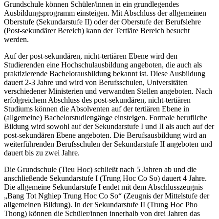
Grundschule können Schüler/innen in ein grundlegendes
Ausbildungsprogramm einsteigen. Mit Abschluss der allgemeinen
Oberstufe (Sekundarstufe II) oder der Oberstufe der Berufslehre
(Post-sekundärer Bereich) kann der Tertiäre Bereich besucht
werden.
Auf der post-sekundären, nicht-tertiären Ebene wird den
Studierenden eine Hochschulausbildung angeboten, die auch als
praktizierende Bachelorausbildung bekannt ist. Diese Ausbildung
dauert 2-3 Jahre und wird von Berufsschulen, Universitäten
verschiedener Ministerien und verwandten Stellen angeboten. Nach
erfolgreichem Abschluss des post-sekundären, nicht-tertiären
Studiums können die Absolventen auf der tertiären Ebene in
(allgemeine) Bachelorstudiengänge einsteigen. Formale berufliche
Bildung wird sowohl auf der Sekundarstufe I und II als auch auf der
post-sekundären Ebene angeboten. Die Berufsausbildung wird an
weiterführenden Berufsschulen der Sekundarstufe II angeboten und
dauert bis zu zwei Jahre.
Die Grundschule (Tieu Hoc) schließt nach 5 Jahren ab und die
anschließende Sekundarstufe I (Trung Hoc Co So) dauert 4 Jahre.
Die allgemeine Sekundarstufe I endet mit dem Abschlusszeugnis
„Bang Tot Nghiep Trung Hoc Co So“ (Zeugnis der Mittelstufe der
allgemeinen Bildung). In der Sekundarstufe II (Trung Hoc Pho
Thong) können die Schüler/innen innerhalb von drei Jahren das