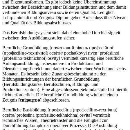
und Eigentumsformen. Es gibt jedoch keine Übereinstimmung
zwischen der Bezeichnung einer Bildungsinstitution und dem damit
verbundenen Bildungsniveau sowie deren Qualität. Lediglich
Lehrplaninhalt und Zeugnis/ Diplom geben Aufschluss über Niveau
und Qualität des Bildungsabschlusses.
Das Berufsbildungssystem stellt dabei eine hohe Durchlässigkeit
zwischen den Ausbildungsstufen sicher.
Berufliche Grundbildung [початковий рівень професійної
(професійно-технічної) освіти/ pochatkovyi riven‘ profesiinoi
(profesiino-tekhnichnoi) osvity] vermittelt kursartig eine berufliche
Anfangsausbildung, insbesondere im Produktions- und
Dienstleistungsbereich und dauert zwischen einer Woche und sechs
Monaten. Es besteht keine Zugangsbeschränkung zu den
Bildungseinrichtungen der beruflichen Grundbildung
(Berufsbildungskurse, Berufsschulen, Bildungs- und
Produktionszentren). Eine abgeschlossene Sekundarstufe I ist hierfür
nicht erforderlich. Die berufliche Grundbildung wird mit einem
Zeugnis
[свiдоцтво]
abgeschlossen.
Berufliche Basisbildung [професійна (професійно-технічна)
освіта/ profesiina (profesiino-tekhnichna) osvita] vermittelt
technisches Wissen, Theorietransfer und die Fähigkeit zur
Durchführung komplexer operativer Prozesse. Die Ausbildung