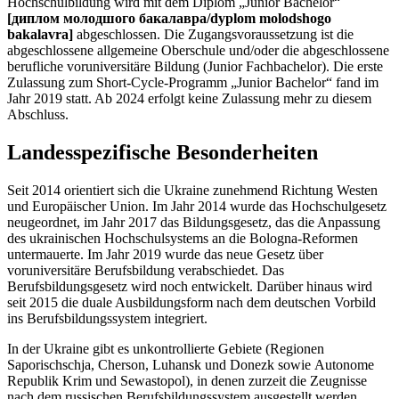
Hochschulbildung wird mit dem Diplom „Junior Bachelor“
[диплом молодшого бакалавра/dyplom molodshogo
bakalavra]
abgeschlossen. Die Zugangsvoraussetzung ist die
abgeschlossene allgemeine Oberschule und/oder die abgeschlossene
berufliche voruniversitäre Bildung (Junior Fachbachelor). Die erste
Zulassung zum Short-Cycle-Programm „Junior Bachelor“ fand im
Jahr 2019 statt. Ab 2024 erfolgt keine Zulassung mehr zu diesem
Abschluss.
Landesspezifische Besonderheiten
Seit 2014 orientiert sich die Ukraine zunehmend Richtung Westen
und Europäischer Union. Im Jahr 2014 wurde das Hochschulgesetz
neugeordnet, im Jahr 2017 das Bildungsgesetz, das die Anpassung
des ukrainischen Hochschulsystems an die Bologna-Reformen
untermauerte. Im Jahr 2019 wurde das neue Gesetz über
voruniversitäre Berufsbildung verabschiedet. Das
Berufsbildungsgesetz wird noch entwickelt. Darüber hinaus wird
seit 2015 die duale Ausbildungsform nach dem deutschen Vorbild
ins Berufsbildungssystem integriert.
In der Ukraine gibt es unkontrollierte Gebiete (Regionen
Saporischschja, Cherson, Luhansk und Donezk sowie Autonome
Republik Krim und Sewastopol), in denen zurzeit die Zeugnisse
nach dem russischen Berufsbildungssystem ausgestellt werden.