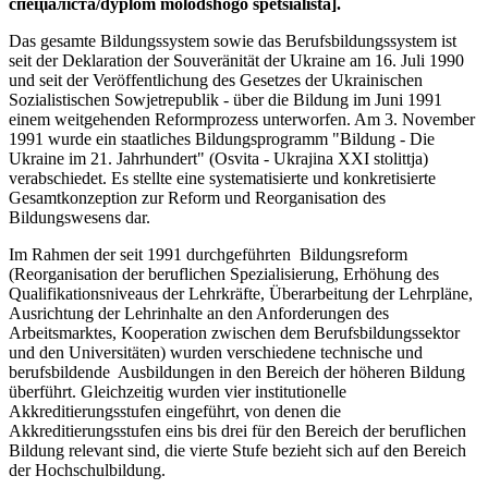
спеціаліста/dyplom molodshogo spetsialista].
Das gesamte Bildungssystem sowie das Berufsbildungssystem ist
seit der Deklaration der Souveränität der Ukraine am 16. Juli 1990
und seit der Veröffentlichung des Gesetzes der Ukrainischen
Sozialistischen Sowjetrepublik - über die Bildung im Juni 1991
einem weitgehenden Reformprozess unterworfen. Am 3. November
1991 wurde ein staatliches Bildungsprogramm "Bildung - Die
Ukraine im 21. Jahrhundert" (Osvita - Ukrajina XXI stolittja)
verabschiedet. Es stellte eine systematisierte und konkretisierte
Gesamtkonzeption zur Reform und Reorganisation des
Bildungswesens dar.
Im Rahmen der seit 1991 durchgeführten Bildungsreform
(Reorganisation der beruflichen Spezialisierung, Erhöhung des
Qualifikationsniveaus der Lehrkräfte, Überarbeitung der Lehrpläne,
Ausrichtung der Lehrinhalte an den Anforderungen des
Arbeitsmarktes, Kooperation zwischen dem Berufsbildungssektor
und den Universitäten) wurden verschiedene technische und
berufsbildende Ausbildungen in den Bereich der höheren Bildung
überführt. Gleichzeitig wurden vier institutionelle
Akkreditierungsstufen eingeführt, von denen die
Akkreditierungsstufen eins bis drei für den Bereich der beruflichen
Bildung relevant sind, die vierte Stufe bezieht sich auf den Bereich
der Hochschulbildung.