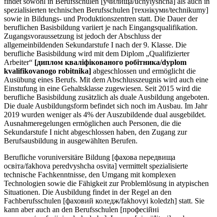
findet sowohl in Berufsschulen [училища/uchylyshcha] als auch in
spezialisierten technischen Berufsschulen [технікуми/technikumy]
sowie in Bildungs- und Produktionszentren statt. Die Dauer der
beruflichen Basisbildung variiert je nach Eingangsqualifikation.
Zugangsvoraussetzung ist jedoch der Abschluss der
allgemeinbildenden Sekundarstufe I nach der 9. Klasse. Die
berufliche Basisbildung wird mit dem Diplom „Qualifizierter
Arbeiter“
[диплом кваліфікованого робітника/dyplom
kvalifikovanogo robitnika]
abgeschlossen und ermöglicht die
Ausübung eines Berufs. Mit dem Abschlusszeugnis wird auch eine
Einstufung in eine Gehaltsklasse zugewiesen. Seit 2015 wird die
berufliche Basisbildung zusätzlich als duale Ausbildung angeboten.
Die duale Ausbildungsform befindet sich noch im Ausbau. Im Jahr
2019 wurden weniger als 4% der Auszubildende dual ausgebildet.
Ausnahmeregelungen ermöglichen auch Personen, die die
Sekundarstufe I nicht abgeschlossen haben, den Zugang zur
Berufsausbildung in ausgewählten Berufen.
Berufliche voruniversitäre Bildung [фахова передвища
освіта/fakhova peredvyshcha osvita] vermittelt spezialisierte
technische Fachkenntnisse, den Umgang mit komplexen
Technologien sowie die Fähigkeit zur Problemlösung in atypischen
Situationen. Die Ausbildung findet in der Regel an den
Fachberufsschulen [фаховий коледж/fakhovyi koledzh] statt. Sie
kann aber auch an den Berufsschulen [професійні