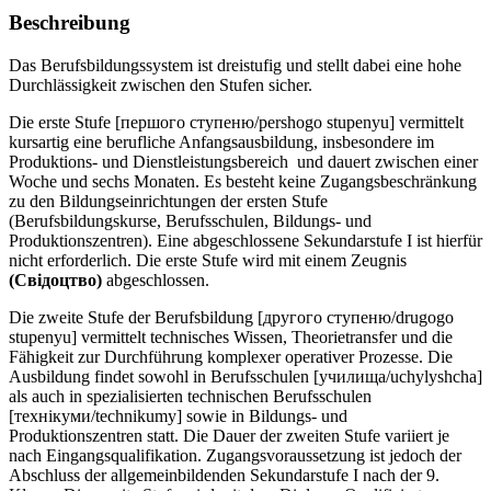
Beschreibung
Das Berufsbildungssystem ist dreistufig und stellt dabei eine hohe
Durchlässigkeit zwischen den Stufen sicher.
Die erste Stufe [першого ступеню/pershogo stupenyu] vermittelt
kursartig eine berufliche Anfangsausbildung, insbesondere im
Produktions- und Dienstleistungsbereich und dauert zwischen einer
Woche und sechs Monaten. Es besteht keine Zugangsbeschränkung
zu den Bildungseinrichtungen der ersten Stufe
(Berufsbildungskurse, Berufsschulen, Bildungs- und
Produktionszentren). Eine abgeschlossene Sekundarstufe I ist hierfür
nicht erforderlich. Die erste Stufe wird mit einem Zeugnis
(Свiдоцтво)
abgeschlossen.
Die zweite Stufe der Berufsbildung [другого ступеню/drugogo
stupenyu] vermittelt technisches Wissen, Theorietransfer und die
Fähigkeit zur Durchführung komplexer operativer Prozesse. Die
Ausbildung findet sowohl in Berufsschulen [училища/uchylyshcha]
als auch in spezialisierten technischen Berufsschulen
[технікуми/technikumy] sowie in Bildungs- und
Produktionszentren statt. Die Dauer der zweiten Stufe variiert je
nach Eingangsqualifikation. Zugangsvoraussetzung ist jedoch der
Abschluss der allgemeinbildenden Sekundarstufe I nach der 9.