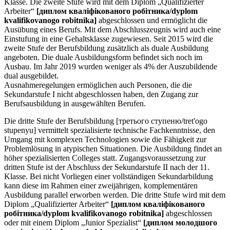
Klasse. Die zweite Stufe wird mit dem Diplom „Qualifizierter
Arbeiter“
[диплом кваліфікованого робітника/dyplom
kvalifikovanogo robitnika]
abgeschlossen und ermöglicht die
Ausübung eines Berufs. Mit dem Abschlusszeugnis wird auch eine
Einstufung in eine Gehaltsklasse zugewiesen. Seit 2015 wird die
zweite Stufe der Berufsbildung zusätzlich als duale Ausbildung
angeboten. Die duale Ausbildungsform befindet sich noch im
Ausbau. Im Jahr 2019 wurden weniger als 4% der Auszubildende
dual ausgebildet.
Ausnahmeregelungen ermöglichen auch Personen, die die
Sekundarstufe I nicht abgeschlossen haben, den Zugang zur
Berufsausbildung in ausgewählten Berufen.
Die dritte Stufe der Berufsbildung [третього ступеню/tret'ogo
stupenyu] vermittelt spezialisierte technische Fachkenntnisse, den
Umgang mit komplexen Technologien sowie die Fähigkeit zur
Problemlösung in atypischen Situationen. Die Ausbildung findet an
höher spezialisierten Colleges statt. Zugangsvoraussetzung zur
dritten Stufe ist der Abschluss der Sekundarstufe II nach der 11.
Klasse. Bei nicht Vorliegen einer vollständigen Sekundarbildung
kann diese im Rahmen einer zweijährigen, komplementären
Ausbildung parallel erworben werden. Die dritte Stufe wird mit dem
Diplom „Qualifizierter Arbeiter“
[диплом кваліфікованого
робітника/dyplom kvalifikovanogo robitnika]
abgeschlossen
oder mit einem Diplom „Junior Spezialist“
[диплом молодшого