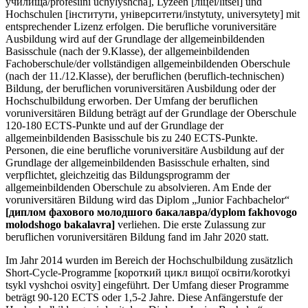
училища/profesiini uchylyshcha], Lyzeen [ліцеї/litsei] und
Hochschulen [інститути, університети/instytuty, universytety] mit
entsprechender Lizenz erfolgen. Die berufliche voruniversitäre
Ausbildung wird auf der Grundlage der allgemeinbildenden
Basisschule (nach der 9.Klasse), der allgemeinbildenden
Fachoberschule/der vollständigen allgemeinbildenden Oberschule
(nach der 11./12.Klasse), der beruflichen (beruflich-technischen)
Bildung, der beruflichen voruniversitären Ausbildung oder der
Hochschulbildung erworben. Der Umfang der beruflichen
voruniversitären Bildung beträgt auf der Grundlage der Oberschule
120-180 ECTS-Punkte und auf der Grundlage der
allgemeinbildenden Basisschule bis zu 240 ECTS-Punkte.
Personen, die eine berufliche voruniversitäre Ausbildung auf der
Grundlage der allgemeinbildenden Basisschule erhalten, sind
verpflichtet, gleichzeitig das Bildungsprogramm der
allgemeinbildenden Oberschule zu absolvieren. Am Ende der
voruniversitären Bildung wird das Diplom „Junior Fachbachelor“
[диплом фахового молодшого бакалавра/dyplom fakhovogo
molodshogo bakalavra]
verliehen. Die erste Zulassung zur
beruflichen voruniversitären Bildung fand im Jahr 2020 statt.
Im Jahr 2014 wurden im Bereich der Hochschulbildung zusätzlich
Short-Cycle-Programme [короткий цикл вищої освіти/korotkyi
tsykl vyshchoi osvity] eingeführt. Der Umfang dieser Programme
beträgt 90-120 ECTS oder 1,5-2 Jahre. Diese Anfängerstufe der