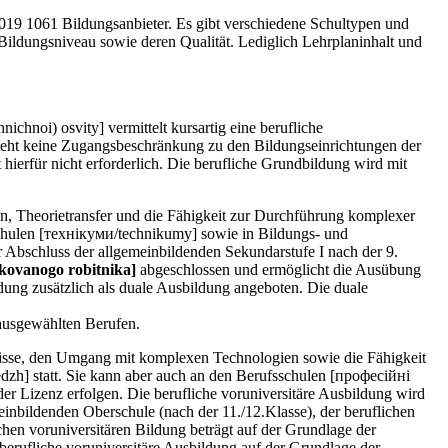
2019 1061 Bildungsanbieter. Es gibt verschiedene Schultypen und
ildungsniveau sowie deren Qualität. Lediglich Lehrplaninhalt und
hnoi) osvity] vermittelt kursartig eine berufliche
teht keine Zugangsbeschränkung zu den Bildungseinrichtungen der
hierfür nicht erforderlich. Die berufliche Grundbildung wird mit
en, Theorietransfer und die Fähigkeit zur Durchführung komplexer
schulen [технікуми/technikumy] sowie in Bildungs- und
er Abschluss der allgemeinbildenden Sekundarstufe I nach der 9.
kovanogo robitnika]
abgeschlossen und ermöglicht die Ausübung
dung zusätzlich als duale Ausbildung angeboten. Die duale
 ausgewählten Berufen.
tnisse, den Umgang mit komplexen Technologien sowie die Fähigkeit
dzh] statt. Sie kann aber auch an den Berufsschulen [професійні
er Lizenz erfolgen. Die berufliche voruniversitäre Ausbildung wird
einbildenden Oberschule (nach der 11./12.Klasse), der beruflichen
hen voruniversitären Bildung beträgt auf der Grundlage der
rufliche voruniversitäre Ausbildung auf der Grundlage der