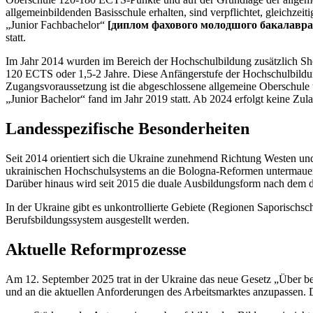
allgemeinbildenden Basisschule erhalten, sind verpflichtet, gleichz
„Junior Fachbachelor“
[диплом фахового молодшого бакалавра/
statt.
Im Jahr 2014 wurden im Bereich der Hochschulbildung zusätzlich Sh
120 ECTS oder 1,5-2 Jahre. Diese Anfängerstufe der Hochschulbild
Zugangsvoraussetzung ist die abgeschlossene allgemeine Oberschule 
„Junior Bachelor“ fand im Jahr 2019 statt. Ab 2024 erfolgt keine Zu
Landesspezifische Besonderheiten
Seit 2014 orientiert sich die Ukraine zunehmend Richtung Westen u
ukrainischen Hochschulsystems an die Bologna-Reformen untermauerte
Darüber hinaus wird seit 2015 die duale Ausbildungsform nach dem de
In der Ukraine gibt es unkontrollierte Gebiete (Regionen Saporisc
Berufsbildungssystem ausgestellt werden.
Aktuelle Reformprozesse
Am 12. September 2025 trat in der Ukraine das neue Gesetz „Über ber
und an die aktuellen Anforderungen des Arbeitsmarktes anzupassen.