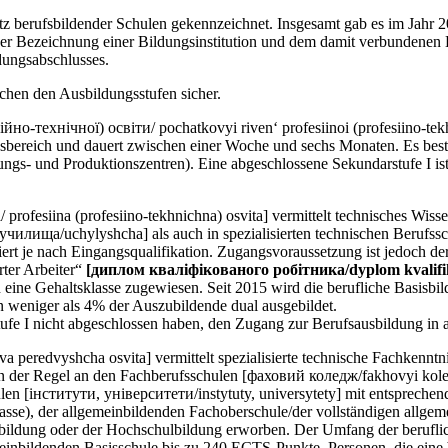
tz berufsbildender Schulen gekennzeichnet. Insgesamt gab es im Jahr 
r Bezeichnung einer Bildungsinstitution und dem damit verbundenen B
dungsabschlusses.
schen den Ausbildungsstufen sicher.
технічної) освіти/ pochatkovyi riven‘ profesiinoi (profesiino-tekhnic
gsbereich und dauert zwischen einer Woche und sechs Monaten. Es bes
gs- und Produktionszentren). Eine abgeschlossene Sekundarstufe I ist 
rofesiina (profesiino-tekhnichna) osvita] vermittelt technisches Wiss
 [училища/uchylyshcha] als auch in spezialisierten technischen Berufs
iiert je nach Eingangsqualifikation. Zugangsvoraussetzung ist jedoch d
rter Arbeiter“
[диплом кваліфікованого робітника/dyplom kvalifi
 eine Gehaltsklasse zugewiesen. Seit 2015 wird die berufliche Basisbil
 weniger als 4% der Auszubildende dual ausgebildet.
fe I nicht abgeschlossen haben, den Zugang zur Berufsausbildung in
a peredvyshcha osvita] vermittelt spezialisierte technische Fachkenn
 in der Regel an den Fachberufsschulen [фаховий коледж/fakhovyi kole
en [інститути, університети/instytuty, universytety] mit entsprechend
asse), der allgemeinbildenden Fachoberschule/der vollständigen allgem
usbildung oder der Hochschulbildung erworben. Der Umfang der beruflic
nbildenden Basisschule bis zu 240 ECTS-Punkte. Personen, die eine be