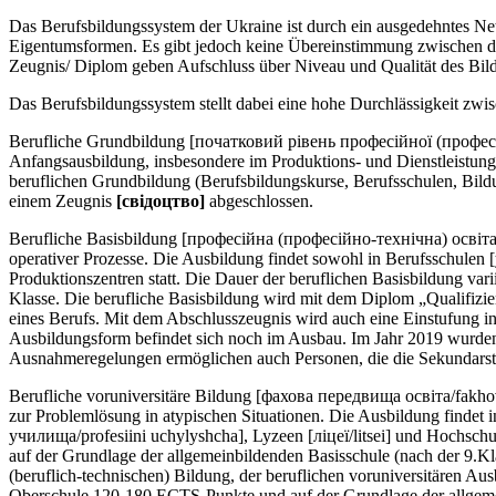
Das Berufsbildungssystem der Ukraine ist durch ein ausgedehntes Ne
Eigentumsformen. Es gibt jedoch keine Übereinstimmung zwischen de
Zeugnis/ Diplom geben Aufschluss über Niveau und Qualität des Bil
Das Berufsbildungssystem stellt dabei eine hohe Durchlässigkeit zwi
Berufliche Grundbildung [початковий рівень професійної (професійно-
Anfangsausbildung, insbesondere im Produktions- und Dienstleistun
beruflichen Grundbildung (Berufsbildungskurse, Berufsschulen, Bildun
einem Zeugnis
[свiдоцтво]
abgeschlossen.
Berufliche Basisbildung [професійна (професійно-технічна) освіта/ p
operativer Prozesse. Die Ausbildung findet sowohl in Berufsschulen
Produktionszentren statt. Die Dauer der beruflichen Basisbildung var
Klasse. Die berufliche Basisbildung wird mit dem Diplom „Qualifizie
eines Berufs. Mit dem Abschlusszeugnis wird auch eine Einstufung in
Ausbildungsform befindet sich noch im Ausbau. Im Jahr 2019 wurden
Ausnahmeregelungen ermöglichen auch Personen, die die Sekundarstu
Berufliche voruniversitäre Bildung [фахова передвища освіта/fakhov
zur Problemlösung in atypischen Situationen. Die Ausbildung findet
училища/profesiini uchylyshcha], Lyzeen [ліцеї/litsei] und Hochschul
auf der Grundlage der allgemeinbildenden Basisschule (nach der 9.Kl
(beruflich-technischen) Bildung, der beruflichen voruniversitären A
Oberschule 120-180 ECTS-Punkte und auf der Grundlage der allgemei