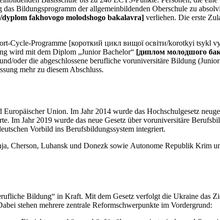
eitig das Bildungsprogramm der allgemeinbildenden Oberschule zu abso
dyplom fakhovogo molodshogo bakalavra]
verliehen. Die erste Zul
ort-Cycle-Programme [короткий цикл вищої освіти/korotkyi tsykl vys
ung wird mit dem Diplom „Junior Bachelor“
[диплом молодшого бак
und/oder die abgeschlossene berufliche voruniversitäre Bildung (Juni
lassung mehr zu diesem Abschluss.
nd Europäischer Union. Im Jahr 2014 wurde das Hochschulgesetz neugeo
. Im Jahr 2019 wurde das neue Gesetz über voruniversitäre Berufsbil
utschen Vorbild ins Berufsbildungssystem integriert.
hschja, Cherson, Luhansk und Donezk sowie Autonome Republik Krim und
ufliche Bildung“ in Kraft. Mit dem Gesetz verfolgt die Ukraine das Zi
 Dabei stehen mehrere zentrale Reformschwerpunkte im Vordergrund: