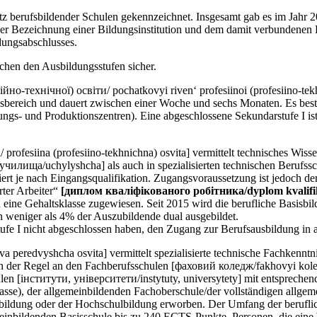
tz berufsbildender Schulen gekennzeichnet. Insgesamt gab es im Jahr 
r Bezeichnung einer Bildungsinstitution und dem damit verbundenen B
dungsabschlusses.
schen den Ausbildungsstufen sicher.
технічної) освіти/ pochatkovyi riven‘ profesiinoi (profesiino-tekhnic
gsbereich und dauert zwischen einer Woche und sechs Monaten. Es bes
gs- und Produktionszentren). Eine abgeschlossene Sekundarstufe I ist 
rofesiina (profesiino-tekhnichna) osvita] vermittelt technisches Wiss
 [училища/uchylyshcha] als auch in spezialisierten technischen Berufs
iiert je nach Eingangsqualifikation. Zugangsvoraussetzung ist jedoch d
rter Arbeiter“
[диплом кваліфікованого робітника/dyplom kvalifi
 eine Gehaltsklasse zugewiesen. Seit 2015 wird die berufliche Basisbil
 weniger als 4% der Auszubildende dual ausgebildet.
fe I nicht abgeschlossen haben, den Zugang zur Berufsausbildung in
a peredvyshcha osvita] vermittelt spezialisierte technische Fachkenn
 in der Regel an den Fachberufsschulen [фаховий коледж/fakhovyi kole
en [інститути, університети/instytuty, universytety] mit entsprechend
asse), der allgemeinbildenden Fachoberschule/der vollständigen allgem
usbildung oder der Hochschulbildung erworben. Der Umfang der beruflic
nbildenden Basisschule bis zu 240 ECTS-Punkte. Personen, die eine be