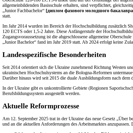
allgemeinbildenden Basisschule erhalten, sind verpflichtet, gleichz
„Junior Fachbachelor“
[диплом фахового молодшого бакалавра/
statt.
Im Jahr 2014 wurden im Bereich der Hochschulbildung zusätzlich Sh
120 ECTS oder 1,5-2 Jahre. Diese Anfängerstufe der Hochschulbild
Zugangsvoraussetzung ist die abgeschlossene allgemeine Oberschule 
„Junior Bachelor“ fand im Jahr 2019 statt. Ab 2024 erfolgt keine Zu
Landesspezifische Besonderheiten
Seit 2014 orientiert sich die Ukraine zunehmend Richtung Westen u
ukrainischen Hochschulsystems an die Bologna-Reformen untermauerte
Darüber hinaus wird seit 2015 die duale Ausbildungsform nach dem de
In der Ukraine gibt es unkontrollierte Gebiete (Regionen Saporisc
Berufsbildungssystem ausgestellt werden.
Aktuelle Reformprozesse
Am 12. September 2025 trat in der Ukraine das neue Gesetz „Über ber
und an die aktuellen Anforderungen des Arbeitsmarktes anzupassen.