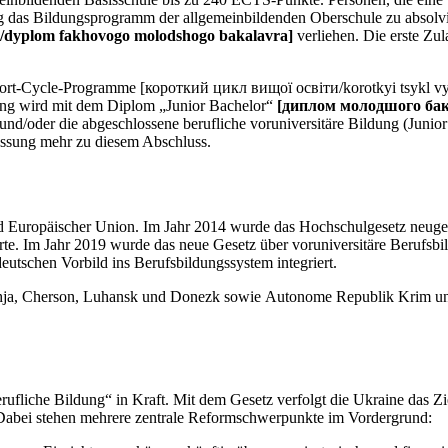
eitig das Bildungsprogramm der allgemeinbildenden Oberschule zu abso
dyplom fakhovogo molodshogo bakalavra]
verliehen. Die erste Zul
ort-Cycle-Programme [короткий цикл вищої освіти/korotkyi tsykl vys
ung wird mit dem Diplom „Junior Bachelor“
[диплом молодшого бак
und/oder die abgeschlossene berufliche voruniversitäre Bildung (Juni
lassung mehr zu diesem Abschluss.
nd Europäischer Union. Im Jahr 2014 wurde das Hochschulgesetz neugeo
. Im Jahr 2019 wurde das neue Gesetz über voruniversitäre Berufsbil
utschen Vorbild ins Berufsbildungssystem integriert.
hschja, Cherson, Luhansk und Donezk sowie Autonome Republik Krim und
ufliche Bildung“ in Kraft. Mit dem Gesetz verfolgt die Ukraine das Zi
 Dabei stehen mehrere zentrale Reformschwerpunkte im Vordergrund: