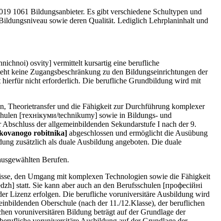
2019 1061 Bildungsanbieter. Es gibt verschiedene Schultypen und
ildungsniveau sowie deren Qualität. Lediglich Lehrplaninhalt und
hnoi) osvity] vermittelt kursartig eine berufliche
teht keine Zugangsbeschränkung zu den Bildungseinrichtungen der
hierfür nicht erforderlich. Die berufliche Grundbildung wird mit
en, Theorietransfer und die Fähigkeit zur Durchführung komplexer
schulen [технікуми/technikumy] sowie in Bildungs- und
er Abschluss der allgemeinbildenden Sekundarstufe I nach der 9.
kovanogo robitnika]
abgeschlossen und ermöglicht die Ausübung
dung zusätzlich als duale Ausbildung angeboten. Die duale
 ausgewählten Berufen.
tnisse, den Umgang mit komplexen Technologien sowie die Fähigkeit
dzh] statt. Sie kann aber auch an den Berufsschulen [професійні
er Lizenz erfolgen. Die berufliche voruniversitäre Ausbildung wird
einbildenden Oberschule (nach der 11./12.Klasse), der beruflichen
hen voruniversitären Bildung beträgt auf der Grundlage der
rufliche voruniversitäre Ausbildung auf der Grundlage der