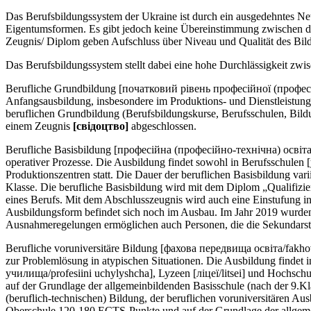
Das Berufsbildungssystem der Ukraine ist durch ein ausgedehntes Ne
Eigentumsformen. Es gibt jedoch keine Übereinstimmung zwischen de
Zeugnis/ Diplom geben Aufschluss über Niveau und Qualität des Bil
Das Berufsbildungssystem stellt dabei eine hohe Durchlässigkeit zwi
Berufliche Grundbildung [початковий рівень професійної (професійно-
Anfangsausbildung, insbesondere im Produktions- und Dienstleistun
beruflichen Grundbildung (Berufsbildungskurse, Berufsschulen, Bildun
einem Zeugnis
[свiдоцтво]
abgeschlossen.
Berufliche Basisbildung [професійна (професійно-технічна) освіта/ p
operativer Prozesse. Die Ausbildung findet sowohl in Berufsschulen
Produktionszentren statt. Die Dauer der beruflichen Basisbildung var
Klasse. Die berufliche Basisbildung wird mit dem Diplom „Qualifizie
eines Berufs. Mit dem Abschlusszeugnis wird auch eine Einstufung in
Ausbildungsform befindet sich noch im Ausbau. Im Jahr 2019 wurden
Ausnahmeregelungen ermöglichen auch Personen, die die Sekundarstu
Berufliche voruniversitäre Bildung [фахова передвища освіта/fakhov
zur Problemlösung in atypischen Situationen. Die Ausbildung findet
училища/profesiini uchylyshcha], Lyzeen [ліцеї/litsei] und Hochschul
auf der Grundlage der allgemeinbildenden Basisschule (nach der 9.Kl
(beruflich-technischen) Bildung, der beruflichen voruniversitären A
Oberschule 120-180 ECTS-Punkte und auf der Grundlage der allgemei