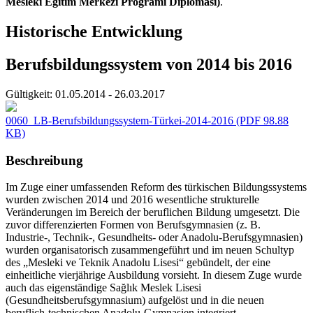
Mesleki Eğitim Merkezi Programı Diploması)
.
Historische Entwicklung
Berufsbildungssystem von 2014 bis 2016
Gültigkeit:
01.05.2014 - 26.03.2017
0060_LB-Berufsbildungssystem-Türkei-2014-2016
(PDF 98.88
KB)
Beschreibung
Im Zuge einer umfassenden Reform des türkischen Bildungssystems
wurden zwischen 2014 und 2016 wesentliche strukturelle
Veränderungen im Bereich der beruflichen Bildung umgesetzt. Die
zuvor differenzierten Formen von Berufsgymnasien (z. B.
Industrie-, Technik-, Gesundheits- oder Anadolu-Berufsgymnasien)
wurden organisatorisch zusammengeführt und im neuen Schultyp
des „Mesleki ve Teknik Anadolu Lisesi“ gebündelt, der eine
einheitliche vierjährige Ausbildung vorsieht. In diesem Zuge wurde
auch das eigenständige Sağlık Meslek Lisesi
(Gesundheitsberufsgymnasium) aufgelöst und in die neuen
beruflich-technischen Anadolu-Gymnasien integriert.