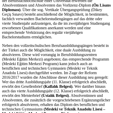
der Berufsfachhochschule einer Universität erwerben die
Absolventinnen und Absolventen das Vorlizenz-Diplom
(Ön Lisans
Diploması)
. Über die sog. Vertikale Übergangsprüfung (Dikey
Geçiş Sınavı) besteht anschließend die Möglichkeit, in bestimmten,
fachlich verwandten Bachelorstudiengängen auf das dritte oder
vierte Studienjahr aufzusteigen, da die im zweijährigen Studiengang
erworbenen Qualifikationen anerkannt werden und eine
entsprechende Verkürzung des regulär vierjährigen
Bachelorstudiums ermöglichen.
Neben den vollzeitschulischen Berufsausbildungsgängen besteht in
der Türkei auch die Möglichkeit, eine duale Ausbildung zu
absolvieren. Diese wird vorrangig in Berufsbildungszentren
(Mesleki Eğitim Merkezi) angeboten; das entsprechende Programm
(Mesleki Eğitim Merkezi Programı) kann jedoch auch an
beruflichen und technischen Gymnasien (Mesleki ve Teknik
Anadolu Lisesi) durchgeführt werden. Im Zuge der Reform
2016/2017 wurden die Abschlüsse dieser Ausbildung neu geregelt:
Wer das dritte Ausbildungsjahr (11. Klasse) erfolgreich abschließt,
erwirbt den Gesellenbrief
(Kalfalık Belgesi)
. Wer darüber hinaus
auch das vierte Ausbildungsjahr (12. Klasse) erfolgreich abschließt,
erwirbt den Meisterbrief
(Ustalık Belgesi)
. Absolventinnen und
Absolventen, die zusätzlich die vorgeschriebenen Ergänzungsfächer
erfolgreich absolvieren, erhalten das Diplom des beruflichen und
technischen Gymnasiums
(Mesleki ve Teknik Anadolu Lisesi –