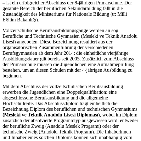
– ist ein erfolgreicher Abschluss der 8-jährigen Primarschule. Der
gesamte Bereich der beruflichen Sekundarbildung fällt in die
Zuständigkeit des Ministeriums für Nationale Bildung (tr: Milli
Eğitim Bakanlığı).
Vollzeitschulische Berufsausbildungsgänge werden an sog.
Berufliche und Technische Gymnasien (Mesleki ve Teknik Anadolu
Lisesi) angeboten. Diese Bezeichnung resultiert aus der
organisatorischen Zusammenführung der verschiedenen
Berufsgymnasien ab dem Jahr 2014; die einheitliche vierjährige
Ausbildungsdauer gilt bereits seit 2005. Zusätzlich zum Abschluss
der Primarschule müssen die Jugendlichen eine Aufnahmeprüfung
bestehen, um an diesen Schulen mit der 4-jährigen Ausbildung zu
beginnen.
Mit dem Abschluss der vollzeitschulischen Berufsausbildung
erwerben die Jugendlichen eine Doppelqualifikation: eine
abgeschlossene Berufsausbildung und die allgemeine
Hochschulreife. Das Abschlussdiplom trägt einheitlich die
Bezeichnung Diplom des beruflichen und technischen Gymnasiums
(Mesleki ve Teknik Anadolu Lisesi Diploması)
, wobei im Diplom
zusätzlich der absolvierte Programmtyp ausgewiesen wird: entweder
der berufliche Zweig (Anadolu Meslek Programı) oder der
technische Zweig (Anadolu Teknik Programı). Die Inhaberinnen
und Inhaber eines solchen Diploms können sich unabhängig vom