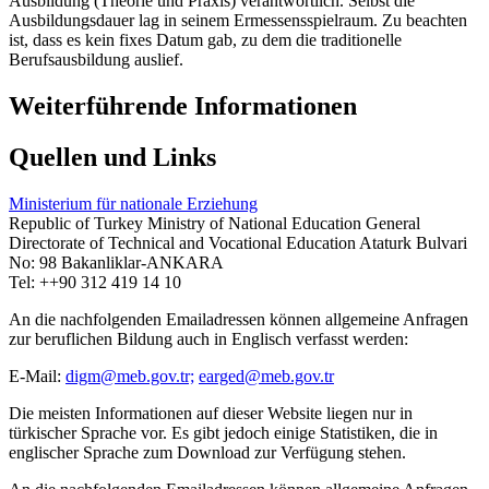
Ausbildung (Theorie und Praxis) verantwortlich. Selbst die
Ausbildungsdauer lag in seinem Ermessensspielraum. Zu beachten
ist, dass es kein fixes Datum gab, zu dem die traditionelle
Berufsausbildung auslief.
Weiterführende Informationen
Quellen und Links
Ministerium für nationale Erziehung
Republic of Turkey Ministry of National Education General
Directorate of Technical and Vocational Education Ataturk Bulvari
No: 98 Bakanliklar-ANKARA
Tel: ++90 312 419 14 10
An die nachfolgenden Emailadressen können allgemeine Anfragen
zur beruflichen Bildung auch in Englisch verfasst werden:
E-Mail:
digm@meb.gov.tr;
earged@meb.gov.tr
Die meisten Informationen auf dieser Website liegen nur in
türkischer Sprache vor. Es gibt jedoch einige Statistiken, die in
englischer Sprache zum Download zur Verfügung stehen.