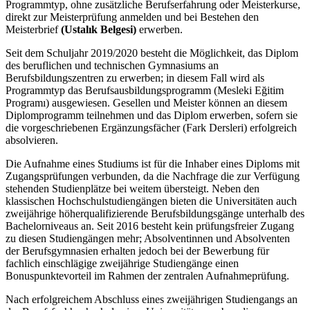
Programmtyp, ohne zusätzliche Berufserfahrung oder Meisterkurse,
direkt zur Meisterprüfung anmelden und bei Bestehen den
Meisterbrief
(Ustalık Belgesi)
erwerben.
Seit dem Schuljahr 2019/2020 besteht die Möglichkeit, das Diplom
des beruflichen und technischen Gymnasiums an
Berufsbildungszentren zu erwerben; in diesem Fall wird als
Programmtyp das Berufsausbildungsprogramm (Mesleki Eğitim
Programı) ausgewiesen. Gesellen und Meister können an diesem
Diplomprogramm teilnehmen und das Diplom erwerben, sofern sie
die vorgeschriebenen Ergänzungsfächer (Fark Dersleri) erfolgreich
absolvieren.
Die Aufnahme eines Studiums ist für die Inhaber eines Diploms mit
Zugangsprüfungen verbunden, da die Nachfrage die zur Verfügung
stehenden Studienplätze bei weitem übersteigt. Neben den
klassischen Hochschulstudiengängen bieten die Universitäten auch
zweijährige höherqualifizierende Berufsbildungsgänge unterhalb des
Bachelorniveaus an. Seit 2016 besteht kein prüfungsfreier Zugang
zu diesen Studiengängen mehr; Absolventinnen und Absolventen
der Berufsgymnasien erhalten jedoch bei der Bewerbung für
fachlich einschlägige zweijährige Studiengänge einen
Bonuspunktevorteil im Rahmen der zentralen Aufnahmeprüfung.
Nach erfolgreichem Abschluss eines zweijährigen Studiengangs an