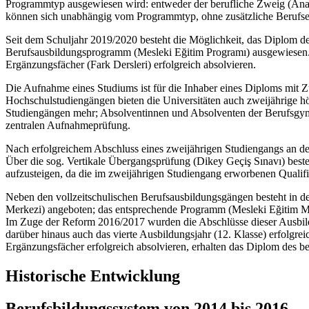
Programmtyp ausgewiesen wird: entweder der berufliche Zweig (Ana
können sich unabhängig vom Programmtyp, ohne zusätzliche Berufserf
Seit dem Schuljahr 2019/2020 besteht die Möglichkeit, das Diplom d
Berufsausbildungsprogramm (Mesleki Eğitim Programı) ausgewiesen.
Ergänzungsfächer (Fark Dersleri) erfolgreich absolvieren.
Die Aufnahme eines Studiums ist für die Inhaber eines Diploms mit 
Hochschulstudiengängen bieten die Universitäten auch zweijährige hö
Studiengängen mehr; Absolventinnen und Absolventen der Berufsgymn
zentralen Aufnahmeprüfung.
Nach erfolgreichem Abschluss eines zweijährigen Studiengangs an d
Über die sog. Vertikale Übergangsprüfung (Dikey Geçiş Sınavı) besteh
aufzusteigen, da die im zweijährigen Studiengang erworbenen Qualif
Neben den vollzeitschulischen Berufsausbildungsgängen besteht in de
Merkezi) angeboten; das entsprechende Programm (Mesleki Eğitim Me
Im Zuge der Reform 2016/2017 wurden die Abschlüsse dieser Ausbildun
darüber hinaus auch das vierte Ausbildungsjahr (12. Klasse) erfolgrei
Ergänzungsfächer erfolgreich absolvieren, erhalten das Diplom des
Historische Entwicklung
Berufsbildungssystem von 2014 bis 2016