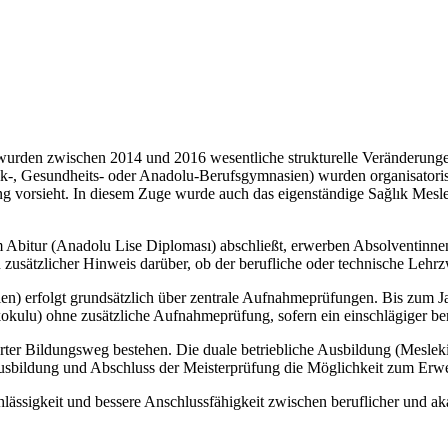
urden zwischen 2014 und 2016 wesentliche strukturelle Veränderungen
hnik-, Gesundheits- oder Anadolu-Berufsgymnasien) wurden organisato
dung vorsieht. In diesem Zuge wurde auch das eigenständige Sağlık Mes
 Abitur (Anadolu Lise Diploması) abschließt, erwerben Absolventinne
zusätzlicher Hinweis darüber, ob der berufliche oder technische Lehrz
) erfolgt grundsätzlich über zentrale Aufnahmeprüfungen. Bis zum Ja
lu) ohne zusätzliche Aufnahmeprüfung, sofern ein einschlägiger beru
rter Bildungsweg bestehen. Die duale betriebliche Ausbildung (Mesleki
ausbildung und Abschluss der Meisterprüfung die Möglichkeit zum Erwer
chlässigkeit und bessere Anschlussfähigkeit zwischen beruflicher und a