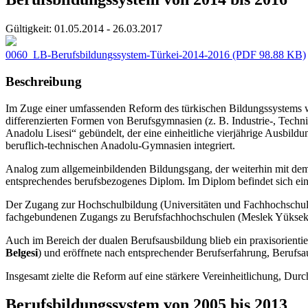
Gültigkeit:
01.05.2014 - 26.03.2017
0060_LB-Berufsbildungssystem-Türkei-2014-2016
(PDF 98.88 KB)
Beschreibung
Im Zuge einer umfassenden Reform des türkischen Bildungssystems w
differenzierten Formen von Berufsgymnasien (z. B. Industrie-, Tec
Anadolu Lisesi“ gebündelt, der eine einheitliche vierjährige Ausbil
beruflich-technischen Anadolu-Gymnasien integriert.
Analog zum allgemeinbildenden Bildungsgang, der weiterhin mit dem
entsprechendes berufsbezogenes Diplom. Im Diplom befindet sich ein 
Der Zugang zur Hochschulbildung (Universitäten und Fachhochschulen
fachgebundenen Zugangs zu Berufsfachhochschulen (Meslek Yüksekoku
Auch im Bereich der dualen Berufsausbildung blieb ein praxisorientie
Belgesi
) und eröffnete nach entsprechender Berufserfahrung, Berufs
Insgesamt zielte die Reform auf eine stärkere Vereinheitlichung, Dur
Berufsbildungssystem von 2005 bis 2013