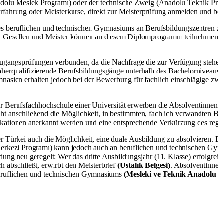
dolu Meslek Programı) oder der technische Zweig (Anadolu Teknik Pro
ahrung oder Meisterkurse, direkt zur Meisterprüfung anmelden und be
es beruflichen und technischen Gymnasiums an Berufsbildungszentren 
 Gesellen und Meister können an diesem Diplomprogramm teilnehmen u
Zugangsprüfungen verbunden, da die Nachfrage die zur Verfügung stehe
herqualifizierende Berufsbildungsgänge unterhalb des Bachelorniveaus 
asien erhalten jedoch bei der Bewerbung für fachlich einschlägige z
er Berufsfachhochschule einer Universität erwerben die Absolventinn
t anschließend die Möglichkeit, in bestimmten, fachlich verwandten Ba
ikationen anerkannt werden und eine entsprechende Verkürzung des reg
r Türkei auch die Möglichkeit, eine duale Ausbildung zu absolvieren. 
rkezi Programı) kann jedoch auch an beruflichen und technischen Gy
g neu geregelt: Wer das dritte Ausbildungsjahr (11. Klasse) erfolgrei
ch abschließt, erwirbt den Meisterbrief
(Ustalık Belgesi)
. Absolventinne
 beruflichen und technischen Gymnasiums
(Mesleki ve Teknik Anadolu 