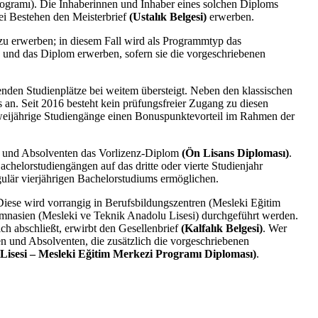
gramı). Die Inhaberinnen und Inhaber eines solchen Diploms
i Bestehen den Meisterbrief
(Ustalık Belgesi)
erwerben.
zu erwerben; in diesem Fall wird als Programmtyp das
nd das Diplom erwerben, sofern sie die vorgeschriebenen
nden Studienplätze bei weitem übersteigt. Neben den klassischen
an. Seit 2016 besteht kein prüfungsfreier Zugang zu diesen
weijährige Studiengänge einen Bonuspunktevorteil im Rahmen der
en und Absolventen das Vorlizenz-Diplom
(Ön Lisans Diploması)
.
chelorstudiengängen auf das dritte oder vierte Studienjahr
ulär vierjährigen Bachelorstudiums ermöglichen.
Diese wird vorrangig in Berufsbildungszentren (Mesleki Eğitim
mnasien (Mesleki ve Teknik Anadolu Lisesi) durchgeführt werden.
ch abschließt, erwirbt den Gesellenbrief
(Kalfalık Belgesi)
. Wer
n und Absolventen, die zusätzlich die vorgeschriebenen
Lisesi – Mesleki Eğitim Merkezi Programı Diploması)
.