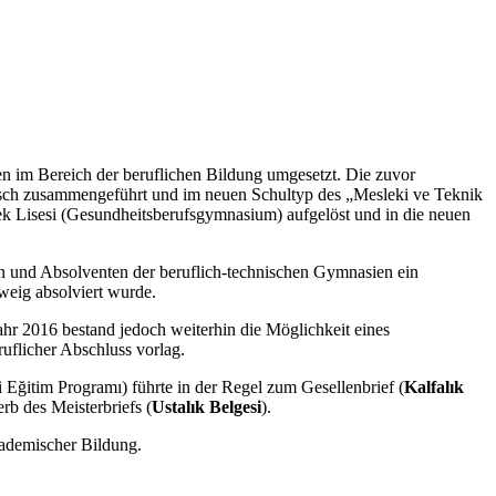
 im Bereich der beruflichen Bildung umgesetzt. Die zuvor
risch zusammengeführt und im neuen Schultyp des „Mesleki ve Teknik
lek Lisesi (Gesundheitsberufsgymnasium) aufgelöst und in die neuen
n und Absolventen der beruflich-technischen Gymnasien ein
weig absolviert wurde.
hr 2016 bestand jedoch weiterhin die Möglichkeit eines
flicher Abschluss vorlag.
 Eğitim Programı) führte in der Regel zum Gesellenbrief (
Kalfalık
b des Meisterbriefs (
Ustalık Belgesi
).
kademischer Bildung.