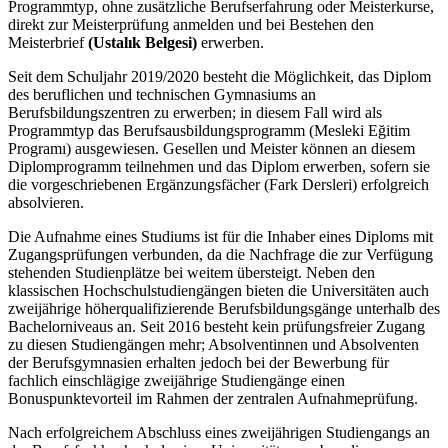
Programmtyp, ohne zusätzliche Berufserfahrung oder Meisterkurse,
direkt zur Meisterprüfung anmelden und bei Bestehen den
Meisterbrief
(Ustalık Belgesi)
erwerben.
Seit dem Schuljahr 2019/2020 besteht die Möglichkeit, das Diplom
des beruflichen und technischen Gymnasiums an
Berufsbildungszentren zu erwerben; in diesem Fall wird als
Programmtyp das Berufsausbildungsprogramm (Mesleki Eğitim
Programı) ausgewiesen. Gesellen und Meister können an diesem
Diplomprogramm teilnehmen und das Diplom erwerben, sofern sie
die vorgeschriebenen Ergänzungsfächer (Fark Dersleri) erfolgreich
absolvieren.
Die Aufnahme eines Studiums ist für die Inhaber eines Diploms mit
Zugangsprüfungen verbunden, da die Nachfrage die zur Verfügung
stehenden Studienplätze bei weitem übersteigt. Neben den
klassischen Hochschulstudiengängen bieten die Universitäten auch
zweijährige höherqualifizierende Berufsbildungsgänge unterhalb des
Bachelorniveaus an. Seit 2016 besteht kein prüfungsfreier Zugang
zu diesen Studiengängen mehr; Absolventinnen und Absolventen
der Berufsgymnasien erhalten jedoch bei der Bewerbung für
fachlich einschlägige zweijährige Studiengänge einen
Bonuspunktevorteil im Rahmen der zentralen Aufnahmeprüfung.
Nach erfolgreichem Abschluss eines zweijährigen Studiengangs an