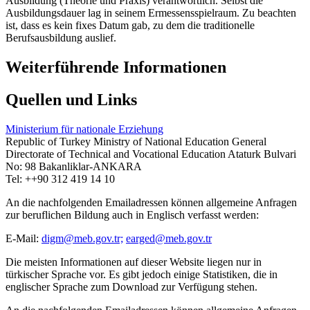
Ausbildung (Theorie und Praxis) verantwortlich. Selbst die
Ausbildungsdauer lag in seinem Ermessensspielraum. Zu beachten
ist, dass es kein fixes Datum gab, zu dem die traditionelle
Berufsausbildung auslief.
Weiterführende Informationen
Quellen und Links
Ministerium für nationale Erziehung
Republic of Turkey Ministry of National Education General
Directorate of Technical and Vocational Education Ataturk Bulvari
No: 98 Bakanliklar-ANKARA
Tel: ++90 312 419 14 10
An die nachfolgenden Emailadressen können allgemeine Anfragen
zur beruflichen Bildung auch in Englisch verfasst werden:
E-Mail:
digm@meb.gov.tr;
earged@meb.gov.tr
Die meisten Informationen auf dieser Website liegen nur in
türkischer Sprache vor. Es gibt jedoch einige Statistiken, die in
englischer Sprache zum Download zur Verfügung stehen.