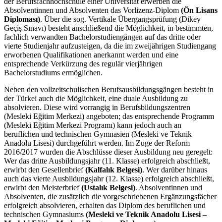
der Berufsfachhochschule einer Universität erwerben die
Absolventinnen und Absolventen das Vorlizenz-Diplom
(Ön Lisans
Diploması)
. Über die sog. Vertikale Übergangsprüfung (Dikey
Geçiş Sınavı) besteht anschließend die Möglichkeit, in bestimmten,
fachlich verwandten Bachelorstudiengängen auf das dritte oder
vierte Studienjahr aufzusteigen, da die im zweijährigen Studiengang
erworbenen Qualifikationen anerkannt werden und eine
entsprechende Verkürzung des regulär vierjährigen
Bachelorstudiums ermöglichen.
Neben den vollzeitschulischen Berufsausbildungsgängen besteht in
der Türkei auch die Möglichkeit, eine duale Ausbildung zu
absolvieren. Diese wird vorrangig in Berufsbildungszentren
(Mesleki Eğitim Merkezi) angeboten; das entsprechende Programm
(Mesleki Eğitim Merkezi Programı) kann jedoch auch an
beruflichen und technischen Gymnasien (Mesleki ve Teknik
Anadolu Lisesi) durchgeführt werden. Im Zuge der Reform
2016/2017 wurden die Abschlüsse dieser Ausbildung neu geregelt:
Wer das dritte Ausbildungsjahr (11. Klasse) erfolgreich abschließt,
erwirbt den Gesellenbrief
(Kalfalık Belgesi)
. Wer darüber hinaus
auch das vierte Ausbildungsjahr (12. Klasse) erfolgreich abschließt,
erwirbt den Meisterbrief
(Ustalık Belgesi)
. Absolventinnen und
Absolventen, die zusätzlich die vorgeschriebenen Ergänzungsfächer
erfolgreich absolvieren, erhalten das Diplom des beruflichen und
technischen Gymnasiums
(Mesleki ve Teknik Anadolu Lisesi –