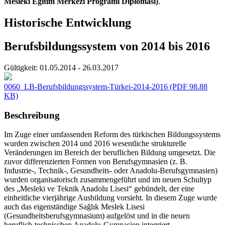
Mesleki Eğitim Merkezi Programı Diploması)
.
Historische Entwicklung
Berufsbildungssystem von 2014 bis 2016
Gültigkeit:
01.05.2014 - 26.03.2017
0060_LB-Berufsbildungssystem-Türkei-2014-2016
(PDF 98.88
KB)
Beschreibung
Im Zuge einer umfassenden Reform des türkischen Bildungssystems
wurden zwischen 2014 und 2016 wesentliche strukturelle
Veränderungen im Bereich der beruflichen Bildung umgesetzt. Die
zuvor differenzierten Formen von Berufsgymnasien (z. B.
Industrie-, Technik-, Gesundheits- oder Anadolu-Berufsgymnasien)
wurden organisatorisch zusammengeführt und im neuen Schultyp
des „Mesleki ve Teknik Anadolu Lisesi“ gebündelt, der eine
einheitliche vierjährige Ausbildung vorsieht. In diesem Zuge wurde
auch das eigenständige Sağlık Meslek Lisesi
(Gesundheitsberufsgymnasium) aufgelöst und in die neuen
beruflich-technischen Anadolu-Gymnasien integriert.