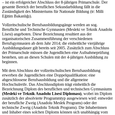
– ist ein erfolgreicher Abschluss der 8-jährigen Primarschule. Der
gesamte Bereich der beruflichen Sekundarbildung fällt in die
Zuständigkeit des Ministeriums für Nationale Bildung (tr: Milli
Eğitim Bakanlığı).
Vollzeitschulische Berufsausbildungsgänge werden an sog.
Berufliche und Technische Gymnasien (Mesleki ve Teknik Anadolu
Lisesi) angeboten. Diese Bezeichnung resultiert aus der
organisatorischen Zusammenführung der verschiedenen
Berufsgymnasien ab dem Jahr 2014; die einheitliche vierjährige
Ausbildungsdauer gilt bereits seit 2005. Zusätzlich zum Abschluss
der Primarschule müssen die Jugendlichen eine Aufnahmeprüfung
bestehen, um an diesen Schulen mit der 4-jährigen Ausbildung zu
beginnen.
Mit dem Abschluss der vollzeitschulischen Berufsausbildung
erwerben die Jugendlichen eine Doppelqualifikation: eine
abgeschlossene Berufsausbildung und die allgemeine
Hochschulreife. Das Abschlussdiplom trägt einheitlich die
Bezeichnung Diplom des beruflichen und technischen Gymnasiums
(Mesleki ve Teknik Anadolu Lisesi Diploması)
, wobei im Diplom
zusätzlich der absolvierte Programmtyp ausgewiesen wird: entweder
der berufliche Zweig (Anadolu Meslek Programı) oder der
technische Zweig (Anadolu Teknik Programı). Die Inhaberinnen
und Inhaber eines solchen Diploms können sich unabhängig vom