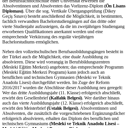
der Berufsfachhochschule einer Universität erwerben die
Absolventinnen und Absolventen das Vorlizenz-Diplom
(Ön Lisans
Diploması)
. Über die sog. Vertikale Übergangsprüfung (Dikey
Geçiş Sınavı) besteht anschließend die Möglichkeit, in bestimmten,
fachlich verwandten Bachelorstudiengängen auf das dritte oder
vierte Studienjahr aufzusteigen, da die im zweijährigen Studiengang
erworbenen Qualifikationen anerkannt werden und eine
entsprechende Verkürzung des regulär vierjährigen
Bachelorstudiums ermöglichen.
Neben den vollzeitschulischen Berufsausbildungsgängen besteht in
der Türkei auch die Möglichkeit, eine duale Ausbildung zu
absolvieren. Diese wird vorrangig in Berufsbildungszentren
(Mesleki Eğitim Merkezi) angeboten; das entsprechende Programm
(Mesleki Eğitim Merkezi Programı) kann jedoch auch an
beruflichen und technischen Gymnasien (Mesleki ve Teknik
Anadolu Lisesi) durchgeführt werden. Im Zuge der Reform
2016/2017 wurden die Abschlüsse dieser Ausbildung neu geregelt:
Wer das dritte Ausbildungsjahr (11. Klasse) erfolgreich abschließt,
erwirbt den Gesellenbrief
(Kalfalık Belgesi)
. Wer darüber hinaus
auch das vierte Ausbildungsjahr (12. Klasse) erfolgreich abschließt,
erwirbt den Meisterbrief
(Ustalık Belgesi)
. Absolventinnen und
Absolventen, die zusätzlich die vorgeschriebenen Ergänzungsfächer
erfolgreich absolvieren, erhalten das Diplom des beruflichen und
technischen Gymnasiums
(Mesleki ve Teknik Anadolu Lisesi –