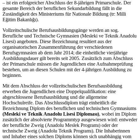
– ist ein erfolgreicher Abschluss der 8-jährigen Primarschule. Der
gesamte Bereich der beruflichen Sekundarbildung fällt in die
Zuständigkeit des Ministeriums für Nationale Bildung (tr: Milli
Eğitim Bakanlığı).
Vollzeitschulische Berufsausbildungsgänge werden an sog.
Berufliche und Technische Gymnasien (Mesleki ve Teknik Anadolu
Lisesi) angeboten. Diese Bezeichnung resultiert aus der
organisatorischen Zusammenführung der verschiedenen
Berufsgymnasien ab dem Jahr 2014; die einheitliche vierjährige
Ausbildungsdauer gilt bereits seit 2005. Zusätzlich zum Abschluss
der Primarschule müssen die Jugendlichen eine Aufnahmeprüfung
bestehen, um an diesen Schulen mit der 4-jährigen Ausbildung zu
beginnen.
Mit dem Abschluss der vollzeitschulischen Berufsausbildung
erwerben die Jugendlichen eine Doppelqualifikation: eine
abgeschlossene Berufsausbildung und die allgemeine
Hochschulreife. Das Abschlussdiplom trägt einheitlich die
Bezeichnung Diplom des beruflichen und technischen Gymnasiums
(Mesleki ve Teknik Anadolu Lisesi Diploması)
, wobei im Diplom
zusätzlich der absolvierte Programmtyp ausgewiesen wird: entweder
der berufliche Zweig (Anadolu Meslek Programı) oder der
technische Zweig (Anadolu Teknik Programı). Die Inhaberinnen
und Inhaber eines solchen Diploms können sich unabhängig vom