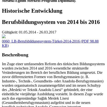
Mesleki Eğitim Merkezi Programı Diploması)
.
Historische Entwicklung
Berufsbildungssystem von 2014 bis 2016
Gültigkeit:
01.05.2014 - 26.03.2017
0060_LB-Berufsbildungssystem-Türkei-2014-2016
(PDF 98.88
KB)
Beschreibung
Im Zuge einer umfassenden Reform des türkischen Bildungssystems
wurden zwischen 2014 und 2016 wesentliche strukturelle
Veränderungen im Bereich der beruflichen Bildung umgesetzt. Die
zuvor differenzierten Formen von Berufsgymnasien (z. B.
Industrie-, Technik-, Gesundheits- oder Anadolu-Berufsgymnasien)
wurden organisatorisch zusammengeführt und im neuen Schultyp
des „Mesleki ve Teknik Anadolu Lisesi“ gebündelt, der eine
einheitliche vierjährige Ausbildung vorsieht. In diesem Zuge wurde
auch das eigenständige Sağlık Meslek Lisesi
(Gesundheitsberufsgymnasium) aufgelöst und in die neuen
beruflich-technischen Anadolu-Gymnasien integriert.