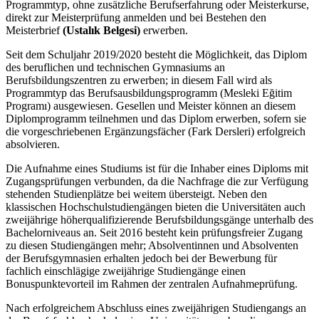
Programmtyp, ohne zusätzliche Berufserfahrung oder Meisterkurse,
direkt zur Meisterprüfung anmelden und bei Bestehen den
Meisterbrief
(Ustalık Belgesi)
erwerben.
Seit dem Schuljahr 2019/2020 besteht die Möglichkeit, das Diplom
des beruflichen und technischen Gymnasiums an
Berufsbildungszentren zu erwerben; in diesem Fall wird als
Programmtyp das Berufsausbildungsprogramm (Mesleki Eğitim
Programı) ausgewiesen. Gesellen und Meister können an diesem
Diplomprogramm teilnehmen und das Diplom erwerben, sofern sie
die vorgeschriebenen Ergänzungsfächer (Fark Dersleri) erfolgreich
absolvieren.
Die Aufnahme eines Studiums ist für die Inhaber eines Diploms mit
Zugangsprüfungen verbunden, da die Nachfrage die zur Verfügung
stehenden Studienplätze bei weitem übersteigt. Neben den
klassischen Hochschulstudiengängen bieten die Universitäten auch
zweijährige höherqualifizierende Berufsbildungsgänge unterhalb des
Bachelorniveaus an. Seit 2016 besteht kein prüfungsfreier Zugang
zu diesen Studiengängen mehr; Absolventinnen und Absolventen
der Berufsgymnasien erhalten jedoch bei der Bewerbung für
fachlich einschlägige zweijährige Studiengänge einen
Bonuspunktevorteil im Rahmen der zentralen Aufnahmeprüfung.
Nach erfolgreichem Abschluss eines zweijährigen Studiengangs an