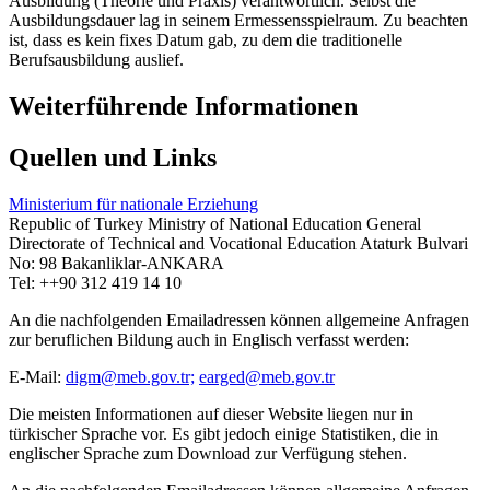
Ausbildung (Theorie und Praxis) verantwortlich. Selbst die
Ausbildungsdauer lag in seinem Ermessensspielraum. Zu beachten
ist, dass es kein fixes Datum gab, zu dem die traditionelle
Berufsausbildung auslief.
Weiterführende Informationen
Quellen und Links
Ministerium für nationale Erziehung
Republic of Turkey Ministry of National Education General
Directorate of Technical and Vocational Education Ataturk Bulvari
No: 98 Bakanliklar-ANKARA
Tel: ++90 312 419 14 10
An die nachfolgenden Emailadressen können allgemeine Anfragen
zur beruflichen Bildung auch in Englisch verfasst werden:
E-Mail:
digm@meb.gov.tr;
earged@meb.gov.tr
Die meisten Informationen auf dieser Website liegen nur in
türkischer Sprache vor. Es gibt jedoch einige Statistiken, die in
englischer Sprache zum Download zur Verfügung stehen.