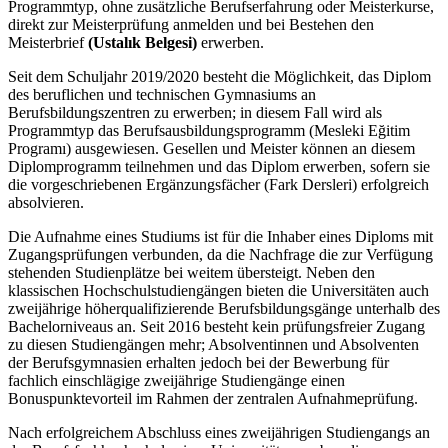
Programmtyp, ohne zusätzliche Berufserfahrung oder Meisterkurse,
direkt zur Meisterprüfung anmelden und bei Bestehen den
Meisterbrief
(Ustalık Belgesi)
erwerben.
Seit dem Schuljahr 2019/2020 besteht die Möglichkeit, das Diplom
des beruflichen und technischen Gymnasiums an
Berufsbildungszentren zu erwerben; in diesem Fall wird als
Programmtyp das Berufsausbildungsprogramm (Mesleki Eğitim
Programı) ausgewiesen. Gesellen und Meister können an diesem
Diplomprogramm teilnehmen und das Diplom erwerben, sofern sie
die vorgeschriebenen Ergänzungsfächer (Fark Dersleri) erfolgreich
absolvieren.
Die Aufnahme eines Studiums ist für die Inhaber eines Diploms mit
Zugangsprüfungen verbunden, da die Nachfrage die zur Verfügung
stehenden Studienplätze bei weitem übersteigt. Neben den
klassischen Hochschulstudiengängen bieten die Universitäten auch
zweijährige höherqualifizierende Berufsbildungsgänge unterhalb des
Bachelorniveaus an. Seit 2016 besteht kein prüfungsfreier Zugang
zu diesen Studiengängen mehr; Absolventinnen und Absolventen
der Berufsgymnasien erhalten jedoch bei der Bewerbung für
fachlich einschlägige zweijährige Studiengänge einen
Bonuspunktevorteil im Rahmen der zentralen Aufnahmeprüfung.
Nach erfolgreichem Abschluss eines zweijährigen Studiengangs an