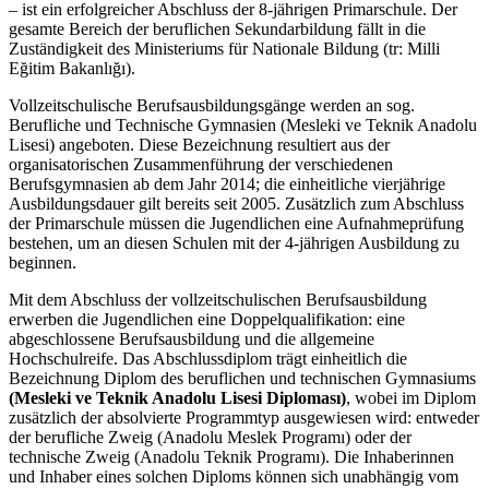
– ist ein erfolgreicher Abschluss der 8-jährigen Primarschule. Der
gesamte Bereich der beruflichen Sekundarbildung fällt in die
Zuständigkeit des Ministeriums für Nationale Bildung (tr: Milli
Eğitim Bakanlığı).
Vollzeitschulische Berufsausbildungsgänge werden an sog.
Berufliche und Technische Gymnasien (Mesleki ve Teknik Anadolu
Lisesi) angeboten. Diese Bezeichnung resultiert aus der
organisatorischen Zusammenführung der verschiedenen
Berufsgymnasien ab dem Jahr 2014; die einheitliche vierjährige
Ausbildungsdauer gilt bereits seit 2005. Zusätzlich zum Abschluss
der Primarschule müssen die Jugendlichen eine Aufnahmeprüfung
bestehen, um an diesen Schulen mit der 4-jährigen Ausbildung zu
beginnen.
Mit dem Abschluss der vollzeitschulischen Berufsausbildung
erwerben die Jugendlichen eine Doppelqualifikation: eine
abgeschlossene Berufsausbildung und die allgemeine
Hochschulreife. Das Abschlussdiplom trägt einheitlich die
Bezeichnung Diplom des beruflichen und technischen Gymnasiums
(Mesleki ve Teknik Anadolu Lisesi Diploması)
, wobei im Diplom
zusätzlich der absolvierte Programmtyp ausgewiesen wird: entweder
der berufliche Zweig (Anadolu Meslek Programı) oder der
technische Zweig (Anadolu Teknik Programı). Die Inhaberinnen
und Inhaber eines solchen Diploms können sich unabhängig vom