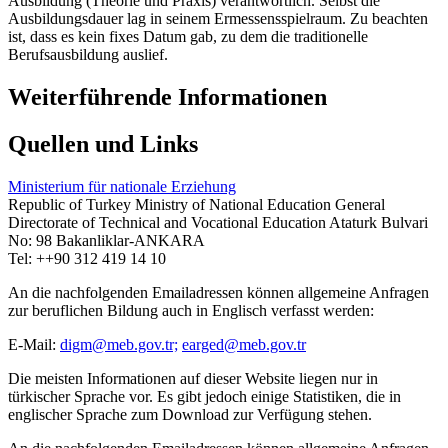
Ausbildung (Theorie und Praxis) verantwortlich. Selbst die
Ausbildungsdauer lag in seinem Ermessensspielraum. Zu beachten
ist, dass es kein fixes Datum gab, zu dem die traditionelle
Berufsausbildung auslief.
Weiterführende Informationen
Quellen und Links
Ministerium für nationale Erziehung
Republic of Turkey Ministry of National Education General
Directorate of Technical and Vocational Education Ataturk Bulvari
No: 98 Bakanliklar-ANKARA
Tel: ++90 312 419 14 10
An die nachfolgenden Emailadressen können allgemeine Anfragen
zur beruflichen Bildung auch in Englisch verfasst werden:
E-Mail:
digm@meb.gov.tr;
earged@meb.gov.tr
Die meisten Informationen auf dieser Website liegen nur in
türkischer Sprache vor. Es gibt jedoch einige Statistiken, die in
englischer Sprache zum Download zur Verfügung stehen.