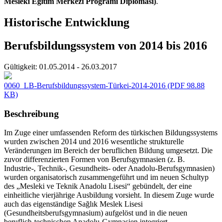
Mesleki Eğitim Merkezi Programı Diploması)
.
Historische Entwicklung
Berufsbildungssystem von 2014 bis 2016
Gültigkeit:
01.05.2014 - 26.03.2017
0060_LB-Berufsbildungssystem-Türkei-2014-2016
(PDF 98.88
KB)
Beschreibung
Im Zuge einer umfassenden Reform des türkischen Bildungssystems
wurden zwischen 2014 und 2016 wesentliche strukturelle
Veränderungen im Bereich der beruflichen Bildung umgesetzt. Die
zuvor differenzierten Formen von Berufsgymnasien (z. B.
Industrie-, Technik-, Gesundheits- oder Anadolu-Berufsgymnasien)
wurden organisatorisch zusammengeführt und im neuen Schultyp
des „Mesleki ve Teknik Anadolu Lisesi“ gebündelt, der eine
einheitliche vierjährige Ausbildung vorsieht. In diesem Zuge wurde
auch das eigenständige Sağlık Meslek Lisesi
(Gesundheitsberufsgymnasium) aufgelöst und in die neuen
beruflich-technischen Anadolu-Gymnasien integriert.