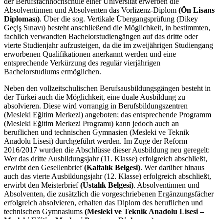
der Berufsfachhochschule einer Universität erwerben die
Absolventinnen und Absolventen das Vorlizenz-Diplom
(Ön Lisans
Diploması)
. Über die sog. Vertikale Übergangsprüfung (Dikey
Geçiş Sınavı) besteht anschließend die Möglichkeit, in bestimmten,
fachlich verwandten Bachelorstudiengängen auf das dritte oder
vierte Studienjahr aufzusteigen, da die im zweijährigen Studiengang
erworbenen Qualifikationen anerkannt werden und eine
entsprechende Verkürzung des regulär vierjährigen
Bachelorstudiums ermöglichen.
Neben den vollzeitschulischen Berufsausbildungsgängen besteht in
der Türkei auch die Möglichkeit, eine duale Ausbildung zu
absolvieren. Diese wird vorrangig in Berufsbildungszentren
(Mesleki Eğitim Merkezi) angeboten; das entsprechende Programm
(Mesleki Eğitim Merkezi Programı) kann jedoch auch an
beruflichen und technischen Gymnasien (Mesleki ve Teknik
Anadolu Lisesi) durchgeführt werden. Im Zuge der Reform
2016/2017 wurden die Abschlüsse dieser Ausbildung neu geregelt:
Wer das dritte Ausbildungsjahr (11. Klasse) erfolgreich abschließt,
erwirbt den Gesellenbrief
(Kalfalık Belgesi)
. Wer darüber hinaus
auch das vierte Ausbildungsjahr (12. Klasse) erfolgreich abschließt,
erwirbt den Meisterbrief
(Ustalık Belgesi)
. Absolventinnen und
Absolventen, die zusätzlich die vorgeschriebenen Ergänzungsfächer
erfolgreich absolvieren, erhalten das Diplom des beruflichen und
technischen Gymnasiums
(Mesleki ve Teknik Anadolu Lisesi –