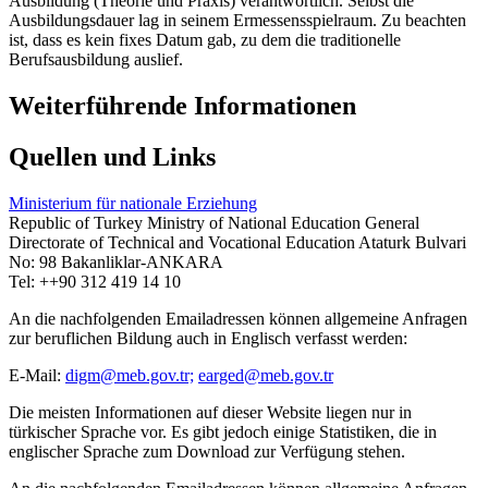
Ausbildung (Theorie und Praxis) verantwortlich. Selbst die
Ausbildungsdauer lag in seinem Ermessensspielraum. Zu beachten
ist, dass es kein fixes Datum gab, zu dem die traditionelle
Berufsausbildung auslief.
Weiterführende Informationen
Quellen und Links
Ministerium für nationale Erziehung
Republic of Turkey Ministry of National Education General
Directorate of Technical and Vocational Education Ataturk Bulvari
No: 98 Bakanliklar-ANKARA
Tel: ++90 312 419 14 10
An die nachfolgenden Emailadressen können allgemeine Anfragen
zur beruflichen Bildung auch in Englisch verfasst werden:
E-Mail:
digm@meb.gov.tr;
earged@meb.gov.tr
Die meisten Informationen auf dieser Website liegen nur in
türkischer Sprache vor. Es gibt jedoch einige Statistiken, die in
englischer Sprache zum Download zur Verfügung stehen.