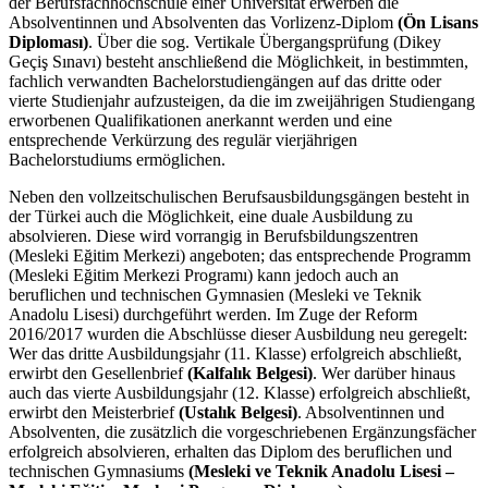
der Berufsfachhochschule einer Universität erwerben die
Absolventinnen und Absolventen das Vorlizenz-Diplom
(Ön Lisans
Diploması)
. Über die sog. Vertikale Übergangsprüfung (Dikey
Geçiş Sınavı) besteht anschließend die Möglichkeit, in bestimmten,
fachlich verwandten Bachelorstudiengängen auf das dritte oder
vierte Studienjahr aufzusteigen, da die im zweijährigen Studiengang
erworbenen Qualifikationen anerkannt werden und eine
entsprechende Verkürzung des regulär vierjährigen
Bachelorstudiums ermöglichen.
Neben den vollzeitschulischen Berufsausbildungsgängen besteht in
der Türkei auch die Möglichkeit, eine duale Ausbildung zu
absolvieren. Diese wird vorrangig in Berufsbildungszentren
(Mesleki Eğitim Merkezi) angeboten; das entsprechende Programm
(Mesleki Eğitim Merkezi Programı) kann jedoch auch an
beruflichen und technischen Gymnasien (Mesleki ve Teknik
Anadolu Lisesi) durchgeführt werden. Im Zuge der Reform
2016/2017 wurden die Abschlüsse dieser Ausbildung neu geregelt:
Wer das dritte Ausbildungsjahr (11. Klasse) erfolgreich abschließt,
erwirbt den Gesellenbrief
(Kalfalık Belgesi)
. Wer darüber hinaus
auch das vierte Ausbildungsjahr (12. Klasse) erfolgreich abschließt,
erwirbt den Meisterbrief
(Ustalık Belgesi)
. Absolventinnen und
Absolventen, die zusätzlich die vorgeschriebenen Ergänzungsfächer
erfolgreich absolvieren, erhalten das Diplom des beruflichen und
technischen Gymnasiums
(Mesleki ve Teknik Anadolu Lisesi –