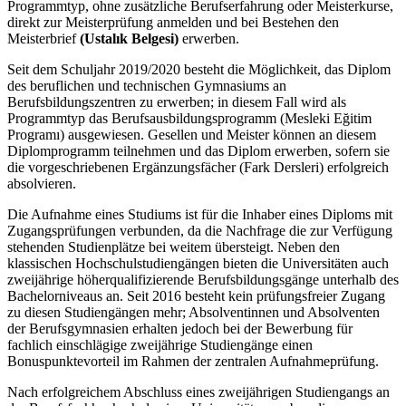
Programmtyp, ohne zusätzliche Berufserfahrung oder Meisterkurse,
direkt zur Meisterprüfung anmelden und bei Bestehen den
Meisterbrief
(Ustalık Belgesi)
erwerben.
Seit dem Schuljahr 2019/2020 besteht die Möglichkeit, das Diplom
des beruflichen und technischen Gymnasiums an
Berufsbildungszentren zu erwerben; in diesem Fall wird als
Programmtyp das Berufsausbildungsprogramm (Mesleki Eğitim
Programı) ausgewiesen. Gesellen und Meister können an diesem
Diplomprogramm teilnehmen und das Diplom erwerben, sofern sie
die vorgeschriebenen Ergänzungsfächer (Fark Dersleri) erfolgreich
absolvieren.
Die Aufnahme eines Studiums ist für die Inhaber eines Diploms mit
Zugangsprüfungen verbunden, da die Nachfrage die zur Verfügung
stehenden Studienplätze bei weitem übersteigt. Neben den
klassischen Hochschulstudiengängen bieten die Universitäten auch
zweijährige höherqualifizierende Berufsbildungsgänge unterhalb des
Bachelorniveaus an. Seit 2016 besteht kein prüfungsfreier Zugang
zu diesen Studiengängen mehr; Absolventinnen und Absolventen
der Berufsgymnasien erhalten jedoch bei der Bewerbung für
fachlich einschlägige zweijährige Studiengänge einen
Bonuspunktevorteil im Rahmen der zentralen Aufnahmeprüfung.
Nach erfolgreichem Abschluss eines zweijährigen Studiengangs an