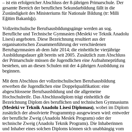
– ist ein erfolgreicher Abschluss der 8-jährigen Primarschule. Der
gesamte Bereich der beruflichen Sekundarbildung fällt in die
Zuständigkeit des Ministeriums für Nationale Bildung (tr: Milli
Eğitim Bakanlığı).
Vollzeitschulische Berufsausbildungsgänge werden an sog.
Berufliche und Technische Gymnasien (Mesleki ve Teknik Anadolu
Lisesi) angeboten. Diese Bezeichnung resultiert aus der
organisatorischen Zusammenführung der verschiedenen
Berufsgymnasien ab dem Jahr 2014; die einheitliche vierjährige
Ausbildungsdauer gilt bereits seit 2005. Zusätzlich zum Abschluss
der Primarschule müssen die Jugendlichen eine Aufnahmeprüfung
bestehen, um an diesen Schulen mit der 4-jährigen Ausbildung zu
beginnen.
Mit dem Abschluss der vollzeitschulischen Berufsausbildung
erwerben die Jugendlichen eine Doppelqualifikation: eine
abgeschlossene Berufsausbildung und die allgemeine
Hochschulreife. Das Abschlussdiplom trägt einheitlich die
Bezeichnung Diplom des beruflichen und technischen Gymnasiums
(Mesleki ve Teknik Anadolu Lisesi Diploması)
, wobei im Diplom
zusätzlich der absolvierte Programmtyp ausgewiesen wird: entweder
der berufliche Zweig (Anadolu Meslek Programı) oder der
technische Zweig (Anadolu Teknik Programı). Die Inhaberinnen
und Inhaber eines solchen Diploms können sich unabhängig vom