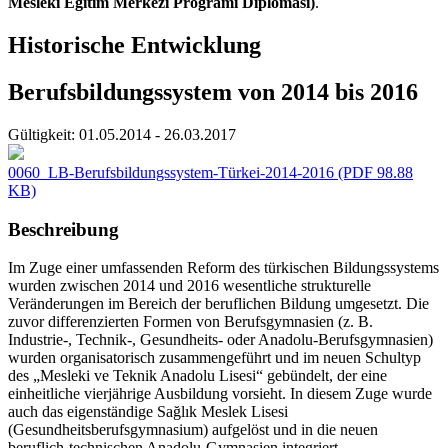
Mesleki Eğitim Merkezi Programı Diploması)
.
Historische Entwicklung
Berufsbildungssystem von 2014 bis 2016
Gültigkeit:
01.05.2014 - 26.03.2017
0060_LB-Berufsbildungssystem-Türkei-2014-2016
(PDF 98.88
KB)
Beschreibung
Im Zuge einer umfassenden Reform des türkischen Bildungssystems
wurden zwischen 2014 und 2016 wesentliche strukturelle
Veränderungen im Bereich der beruflichen Bildung umgesetzt. Die
zuvor differenzierten Formen von Berufsgymnasien (z. B.
Industrie-, Technik-, Gesundheits- oder Anadolu-Berufsgymnasien)
wurden organisatorisch zusammengeführt und im neuen Schultyp
des „Mesleki ve Teknik Anadolu Lisesi“ gebündelt, der eine
einheitliche vierjährige Ausbildung vorsieht. In diesem Zuge wurde
auch das eigenständige Sağlık Meslek Lisesi
(Gesundheitsberufsgymnasium) aufgelöst und in die neuen
beruflich-technischen Anadolu-Gymnasien integriert.