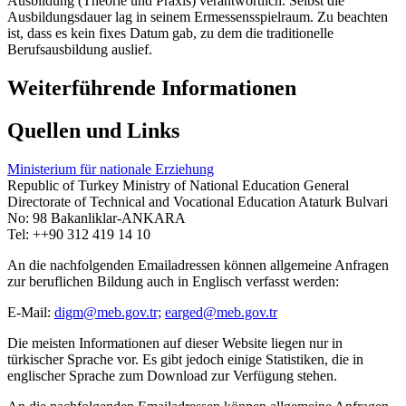
Ausbildung (Theorie und Praxis) verantwortlich. Selbst die
Ausbildungsdauer lag in seinem Ermessensspielraum. Zu beachten
ist, dass es kein fixes Datum gab, zu dem die traditionelle
Berufsausbildung auslief.
Weiterführende Informationen
Quellen und Links
Ministerium für nationale Erziehung
Republic of Turkey Ministry of National Education General
Directorate of Technical and Vocational Education Ataturk Bulvari
No: 98 Bakanliklar-ANKARA
Tel: ++90 312 419 14 10
An die nachfolgenden Emailadressen können allgemeine Anfragen
zur beruflichen Bildung auch in Englisch verfasst werden:
E-Mail:
digm@meb.gov.tr;
earged@meb.gov.tr
Die meisten Informationen auf dieser Website liegen nur in
türkischer Sprache vor. Es gibt jedoch einige Statistiken, die in
englischer Sprache zum Download zur Verfügung stehen.