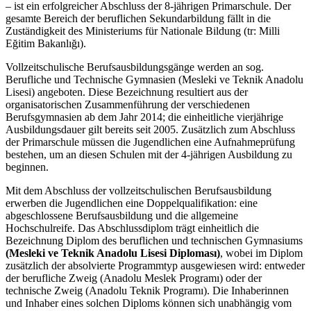
– ist ein erfolgreicher Abschluss der 8-jährigen Primarschule. Der
gesamte Bereich der beruflichen Sekundarbildung fällt in die
Zuständigkeit des Ministeriums für Nationale Bildung (tr: Milli
Eğitim Bakanlığı).
Vollzeitschulische Berufsausbildungsgänge werden an sog.
Berufliche und Technische Gymnasien (Mesleki ve Teknik Anadolu
Lisesi) angeboten. Diese Bezeichnung resultiert aus der
organisatorischen Zusammenführung der verschiedenen
Berufsgymnasien ab dem Jahr 2014; die einheitliche vierjährige
Ausbildungsdauer gilt bereits seit 2005. Zusätzlich zum Abschluss
der Primarschule müssen die Jugendlichen eine Aufnahmeprüfung
bestehen, um an diesen Schulen mit der 4-jährigen Ausbildung zu
beginnen.
Mit dem Abschluss der vollzeitschulischen Berufsausbildung
erwerben die Jugendlichen eine Doppelqualifikation: eine
abgeschlossene Berufsausbildung und die allgemeine
Hochschulreife. Das Abschlussdiplom trägt einheitlich die
Bezeichnung Diplom des beruflichen und technischen Gymnasiums
(Mesleki ve Teknik Anadolu Lisesi Diploması)
, wobei im Diplom
zusätzlich der absolvierte Programmtyp ausgewiesen wird: entweder
der berufliche Zweig (Anadolu Meslek Programı) oder der
technische Zweig (Anadolu Teknik Programı). Die Inhaberinnen
und Inhaber eines solchen Diploms können sich unabhängig vom