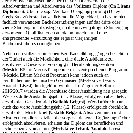
der Berufsfachhochschule einer Universität erwerben die
Absolventinnen und Absolventen das Vorlizenz-Diplom
(Ön Lisans
Diploması)
. Über die sog. Vertikale Übergangsprüfung (Dikey
Geçiş Sınavı) besteht anschließend die Möglichkeit, in bestimmten,
fachlich verwandten Bachelorstudiengängen auf das dritte oder
vierte Studienjahr aufzusteigen, da die im zweijährigen Studiengang
erworbenen Qualifikationen anerkannt werden und eine
entsprechende Verkürzung des regulär vierjährigen
Bachelorstudiums ermöglichen.
Neben den vollzeitschulischen Berufsausbildungsgängen besteht in
der Türkei auch die Möglichkeit, eine duale Ausbildung zu
absolvieren. Diese wird vorrangig in Berufsbildungszentren
(Mesleki Eğitim Merkezi) angeboten; das entsprechende Programm
(Mesleki Eğitim Merkezi Programı) kann jedoch auch an
beruflichen und technischen Gymnasien (Mesleki ve Teknik
Anadolu Lisesi) durchgeführt werden. Im Zuge der Reform
2016/2017 wurden die Abschlüsse dieser Ausbildung neu geregelt:
Wer das dritte Ausbildungsjahr (11. Klasse) erfolgreich abschließt,
erwirbt den Gesellenbrief
(Kalfalık Belgesi)
. Wer darüber hinaus
auch das vierte Ausbildungsjahr (12. Klasse) erfolgreich abschließt,
erwirbt den Meisterbrief
(Ustalık Belgesi)
. Absolventinnen und
Absolventen, die zusätzlich die vorgeschriebenen Ergänzungsfächer
erfolgreich absolvieren, erhalten das Diplom des beruflichen und
technischen Gymnasiums
(Mesleki ve Teknik Anadolu Lisesi –