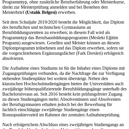
Programmtyp, ohne zusätzliche Berufserfahrung oder Meisterkurse,
direkt zur Meisterprüfung anmelden und bei Bestehen den
Meisterbrief
(Ustalık Belgesi)
erwerben.
Seit dem Schuljahr 2019/2020 besteht die Möglichkeit, das Diplom
des beruflichen und technischen Gymnasiums an
Berufsbildungszentren zu erwerben; in diesem Fall wird als
Programmtyp das Berufsausbildungsprogramm (Mesleki Eğitim
Programı) ausgewiesen. Gesellen und Meister können an diesem
Diplomprogramm teilnehmen und das Diplom erwerben, sofern sie
die vorgeschriebenen Ergänzungsfächer (Fark Dersleri) erfolgreich
absolvieren.
Die Aufnahme eines Studiums ist für die Inhaber eines Diploms mit
Zugangsprüfungen verbunden, da die Nachfrage die zur Verfügung
stehenden Studienplätze bei weitem übersteigt. Neben den
klassischen Hochschulstudiengängen bieten die Universitäten auch
zweijährige höherqualifizierende Berufsbildungsgänge unterhalb des
Bachelorniveaus an. Seit 2016 besteht kein prüfungsfreier Zugang
zu diesen Studiengängen mehr; Absolventinnen und Absolventen
der Berufsgymnasien erhalten jedoch bei der Bewerbung für
fachlich einschlägige zweijährige Studiengänge einen
Bonuspunktevorteil im Rahmen der zentralen Aufnahmeprüfung.
Nach erfolgreichem Abschluss eines zweijährigen Studiengangs an