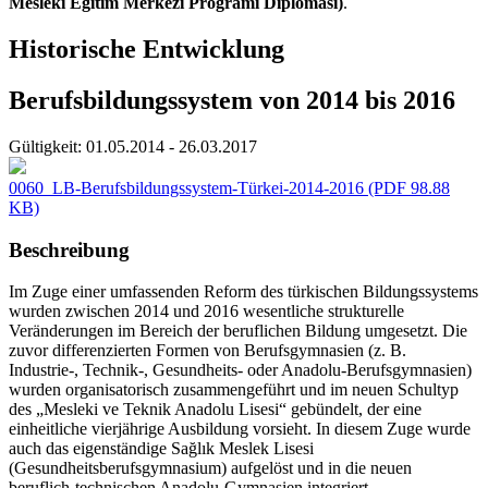
Mesleki Eğitim Merkezi Programı Diploması)
.
Historische Entwicklung
Berufsbildungssystem von 2014 bis 2016
Gültigkeit:
01.05.2014 - 26.03.2017
0060_LB-Berufsbildungssystem-Türkei-2014-2016
(PDF 98.88
KB)
Beschreibung
Im Zuge einer umfassenden Reform des türkischen Bildungssystems
wurden zwischen 2014 und 2016 wesentliche strukturelle
Veränderungen im Bereich der beruflichen Bildung umgesetzt. Die
zuvor differenzierten Formen von Berufsgymnasien (z. B.
Industrie-, Technik-, Gesundheits- oder Anadolu-Berufsgymnasien)
wurden organisatorisch zusammengeführt und im neuen Schultyp
des „Mesleki ve Teknik Anadolu Lisesi“ gebündelt, der eine
einheitliche vierjährige Ausbildung vorsieht. In diesem Zuge wurde
auch das eigenständige Sağlık Meslek Lisesi
(Gesundheitsberufsgymnasium) aufgelöst und in die neuen
beruflich-technischen Anadolu-Gymnasien integriert.