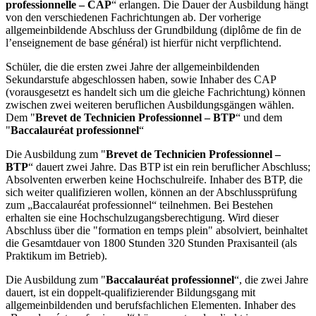
professionnelle – CAP
“ erlangen. Die Dauer der Ausbildung hängt
von den verschiedenen Fachrichtungen ab. Der vorherige
allgemeinbildende Abschluss der Grundbildung (diplôme de fin de
l’enseignement de base général) ist hierfür nicht verpflichtend.
Schüler, die die ersten zwei Jahre der allgemeinbildenden
Sekundarstufe abgeschlossen haben, sowie Inhaber des CAP
(vorausgesetzt es handelt sich um die gleiche Fachrichtung) können
zwischen zwei weiteren beruflichen Ausbildungsgängen wählen.
Dem "
Brevet de Technicien Professionnel – BTP
“ und dem
"
Baccalauréat professionnel
“
Die Ausbildung zum "
Brevet de Technicien Professionnel –
BTP
“ dauert zwei Jahre. Das BTP ist ein rein beruflicher Abschluss;
Absolventen erwerben keine Hochschulreife. Inhaber des BTP, die
sich weiter qualifizieren wollen, können an der Abschlussprüfung
zum „Baccalauréat professionnel“ teilnehmen. Bei Bestehen
erhalten sie eine Hochschulzugangsberechtigung. Wird dieser
Abschluss über die "formation en temps plein" absolviert, beinhaltet
die Gesamtdauer von 1800 Stunden 320 Stunden Praxisanteil (als
Praktikum im Betrieb).
Die Ausbildung zum "
Baccalauréat professionnel
“, die zwei Jahre
dauert, ist ein doppelt-qualifizierender Bildungsgang mit
allgemeinbildenden und berufsfachlichen Elementen. Inhaber des