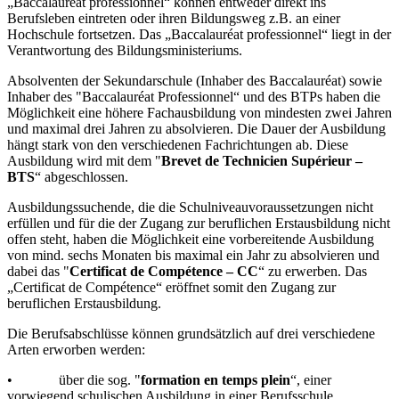
„Baccalauréat professionnel“ können entweder direkt ins
Berufsleben eintreten oder ihren Bildungsweg z.B. an einer
Hochschule fortsetzen. Das „Baccalauréat professionnel“ liegt in der
Verantwortung des Bildungsministeriums.
Absolventen der Sekundarschule (Inhaber des Baccalauréat) sowie
Inhaber des "Baccalauréat Professionnel“ und des BTPs haben die
Möglichkeit eine höhere Fachausbildung von mindesten zwei Jahren
und maximal drei Jahren zu absolvieren. Die Dauer der Ausbildung
hängt stark von den verschiedenen Fachrichtungen ab. Diese
Ausbildung wird mit dem "
Brevet de Technicien Supérieur –
BTS
“ abgeschlossen.
Ausbildungssuchende, die die Schulniveauvoraussetzungen nicht
erfüllen und für die der Zugang zur beruflichen Erstausbildung nicht
offen steht, haben die Möglichkeit eine vorbereitende Ausbildung
von mind. sechs Monaten bis maximal ein Jahr zu absolvieren und
dabei das "
Certificat de Compétence – CC
“ zu erwerben. Das
„Certificat de Compétence“ eröffnet somit den Zugang zur
beruflichen Erstausbildung.
Die Berufsabschlüsse können grundsätzlich auf drei verschiedene
Arten erworben werden:
• über die sog. "
formation en temps plein
“, einer
vorwiegend schulischen Ausbildung in einer Berufsschule