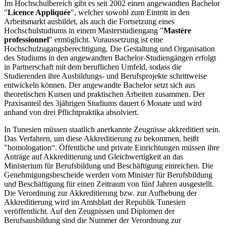
Im Hochschulbereich gibt es seit 2002 einen angewandten Bachelor
"
Licence Appliquée
", welcher sowohl zum Eintritt in den
Arbeitsmarkt ausbildet, als auch die Fortsetzung eines
Hochschulstudiums in einem Masterstudiengang "
Mastère
professionnel
" ermöglicht. Voraussetzung ist eine
Hochschulzugangsberechtigung. Die Gestaltung und Organisation
des Studiums in den angewandten Bachelor-Studiengängen erfolgt
in Partnerschaft mit dem beruflichen Umfeld, sodass die
Studierenden ihre Ausbildungs- und Berufsprojekte schrittweise
entwickeln können. Der angewandte Bachelor setzt sich aus
theoretischen Kursen und praktischen Arbeiten zusammen. Der
Praxisanteil des 3jährigen Studiums dauert 6 Monate und wird
anhand von drei Pflichtpraktika absolviert.
In Tunesien müssen staatlich anerkannte Zeugnisse akkreditiert sein.
Das Verfahren, um diese Akkreditierung zu bekommen, heißt
"homologation“. Öffentliche und private Einrichtungen müssen ihre
Anträge auf Akkreditierung und Gleichwertigkeit an das
Ministerium für Berufsbildung und Beschäftigung einreichen. Die
Genehmigungsbescheide werden vom Minister für Berufsbildung
und Beschäftigung für einen Zeitraum von fünf Jahren ausgestellt.
Die Verordnung zur Akkreditierung bzw. zur Aufhebung der
Akkreditierung wird im Amtsblatt der Republik Tunesien
veröffentlicht. Auf den Zeugnissen und Diplomen der
Berufsausbildung sind die Nummer der Verordnung zur