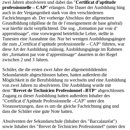
zwei Jahren absolvieren und dabei das "
Certificat d’aptitude
professionnelle – CAP
“ erlangen. Die Dauer der Ausbildung hing
auch in der Vergangenheit stark von den verschiedenen
Fachrichtungen ab. Der vorherige Abschluss der allgemeinen
Grundbildung (diplôme de fin de l’enseignement de base général)
war hierfür nicht verpflichtend. Die sog. „formation par voie d‘
apprentissage“, eine vorwiegend betriebliche Lehre, stellte in
Tunesien eine Ausnahme dar. Nur bei wenigen Ausbildungsgängen
die zum „Certificat d’aptitude professionnelle – CAP“ führten, war
diese Art der Ausbildung zulässig. Ausbildungsgänge im Rahmen
der „formation par voie d‘apprentissage“ dauerten in der Regel
zwischen 2 und 3 Jahren.
Schüler, die die ersten zwei Jahre der allgemeinbildenden
Sekundarstufe abgeschlossen haben, hatten außerdem die
Möglichkeit in die Berufsbildung zu wechseln und eine Ausbildung
von zwei Jahren zu absolvieren. Die Ausbildung wurde mit
dem “
Brevet de Technicien Professionnel –BTP
“ abgeschlossen.
Zugang zu dieser Ausbildung hatten außerdem Inhaber des
"Certificat d’Aptitude Professionnelle –CAP" unter den
Voraussetzungen, dass es um die gleiche Fachrichtung ging und
dass die Schüler eine gute Note hatten.
Absolventen der Sekundarschule (Inhaber des "Baccalauréat")
sowie Inhaber des "Brevet de Technicien Professionnel“ (unter den