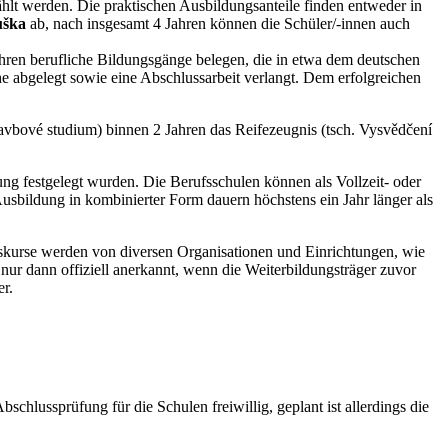
t werden. Die praktischen Ausbildungsanteile finden entweder in
uška
ab, nach insgesamt 4 Jahren können die Schüler/-innen auch
hren berufliche Bildungsgänge belegen, die in etwa dem deutschen
e abgelegt sowie eine Abschlussarbeit verlangt. Dem erfolgreichen
avbové studium) binnen 2 Jahren das Reifezeugnis (tsch. Vysvědčení
ng festgelegt wurden. Die Berufsschulen können als Vollzeit- oder
usbildung in kombinierter Form dauern höchstens ein Jahr länger als
ungskurse werden von diversen Organisationen und Einrichtungen, wie
 nur dann offiziell anerkannt, wenn die Weiterbildungsträger zuvor
er.
schlussprüfung für die Schulen freiwillig, geplant ist allerdings die