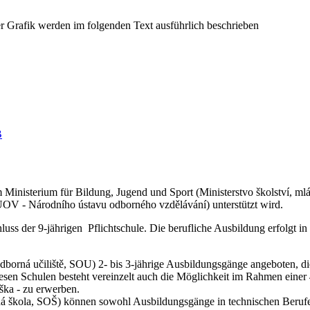
B
Ministerium für Bildung, Jugend und Sport (Ministerstvo školství, ml
(NUOV - Národního ústavu odborného vzdělávání) unterstützt wird.
uss der 9-jährigen Pflichtschule. Die berufliche Ausbildung erfolgt i
 odborná učiliště, SOU) 2- bis 3-jährige Ausbildungsgänge angeboten, 
esen Schulen besteht vereinzelt auch die Möglichkeit im Rahmen einer
ška
- zu erwerben.
orná škola, SOŠ) können sowohl Ausbildungsgänge in technischen Beruf