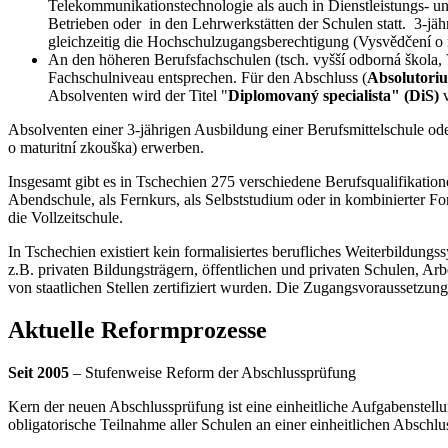
Telekommunikationstechnologie als auch in Dienstleistungs- 
Betrieben oder in den Lehrwerkstätten der Schulen statt. 3-jä
gleichzeitig die Hochschulzugangsberechtigung (Vysvědčení o 
An den höheren Berufsfachschulen (tsch. vyšší odborná škola,
Fachschulniveau entsprechen. Für den Abschluss (
Absolutori
Absolventen wird der Titel "
Diplomovaný specialista" (DiS)
v
Absolventen einer 3-jährigen Ausbildung einer Berufsmittelschule o
o maturitní zkouška) erwerben.
Insgesamt gibt es in Tschechien 275 verschiedene Berufsqualifikatio
Abendschule, als Fernkurs, als Selbststudium oder in kombinierter F
die Vollzeitschule.
In Tschechien existiert kein formalisiertes berufliches Weiterbildun
z.B. privaten Bildungsträgern, öffentlichen und privaten Schulen, Arb
von staatlichen Stellen zertifiziert wurden. Die Zugangsvoraussetzun
Aktuelle Reformprozesse
Seit 2005
– Stufenweise Reform der Abschlussprüfung
Kern der neuen Abschlussprüfung ist eine einheitliche Aufgabenstellung
obligatorische Teilnahme aller Schulen an einer einheitlichen Abschl