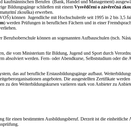
und kaufmännischen Berufen (Bank, Handel und Management) ausgewähl
hrige Bildungsgänge schließen mit einem
Vysvědčení o závěrečná zko
maturitní zkouška) erwerben.
 VOŠ) können Jugendliche mit Hochschulreife seit 1995 in 2 bis 3,5 Ja
um
) werden Prüfungen in beruflichen Fächern und in einer Fremdsprach
erliehen.
der Berufsoberschule können an sogenannten Aufbauschulen (tsch. Nást
nen, die vom Ministerium für Bildung, Jugend und Sport durch Verordnu
orm absolviert werden. Fern- oder Abendkurse, Selbststudium oder die A
gssystem, das auf berufliche Erstausbildungsgänge aufbaut. Weiterbild
eitgeberorganisationen angeboten. Die ausgestellten Zertifikate werden
gen zu den Weiterbildungskursen variieren stark von Anbieter zu Anbiet
 für einen bestimmten Ausbildungsberuf. Derzeit ist die einheitliche Ab
ussprüfung.