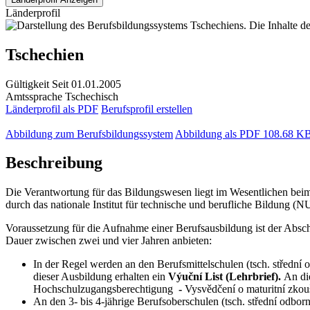
Länderprofil
Tschechien
Gültigkeit
Seit 01.01.2005
Amtssprache
Tschechisch
Länderprofil als PDF
Berufsprofil erstellen
Abbildung zum Berufsbildungssystem
Abbildung als PDF
108.68 K
Beschreibung
Die Verantwortung für das Bildungswesen liegt im Wesentlichen beim 
durch das nationale Institut für technische und berufliche Bildung 
Voraussetzung für die Aufnahme einer Berufsausbildung ist der Abschl
Dauer zwischen zwei und vier Jahren anbieten:
In der Regel werden an den Berufsmittelschulen (tsch. střední
dieser Ausbildung erhalten ein
Výuční List (Lehrbrief).
An di
Hochschulzugangsberechtigung
-
Vysvědčení o maturitní zkou
An den 3- bis 4-jährige Berufsoberschulen (tsch. střední odb