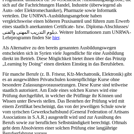
sich auf die Fachrichtungen Handel, Industrie (überwiegend als
Auto- oder Elektromechaniker), Pharmazie sowie Informatik
verteilen. Die UNRWA-Ausbildungsangebote haben
vergleichsweise einen höheren Praxisanteil und führen zum Erwerb
eines staatlich anerkannten Certificate- bzw. Diploma-Abschlusses/
دبلوم التدريب المهنى والفنى. Weitere Informationen zum UNRWA-
Lehrprogramm finden Sie
hier
.
Als Alternative zu den bereits genannten Ausbildungswegen
entscheiden sich in Syrien viele Jugendliche für eine Ausbildung
direkt im Betrieb. Diese Möglichkeit bietet ihnen über das Prinzip
„Learning by Doing“ einen direkten Einstieg in das Berufsleben.
Für manche Berufe (z. B. Friseur, Kfz-Mechatronik, Elektronik) gibt
es an ausgewählten Privatschulen kostenpflichtige Kurse ohne
besondere Zulassungsvoraussetzungen. Diese Kurse sind teilweise
staatlich autorisiert. Am Ende eines solchen Kurses wird eine
Prüfung durchgeführt, in welcher die Prüflinge ihr Können und
Wissen unter Beweis stellen. Das Bestehen der Prüfung wird mit
einem Zertifikat bescheinigt, das von der jeweiligen Schule sowie
vom syrischen Gewerkschaftsbund (General Federation of Artisans
Associations in S.A.R.) ausgestellt wird und zur Ausübung des
Berufs sowie zur beruflichen Selbstständigkeit berechtigt. Oftmals
geht dem Absolvieren einer solchen Prüfung eine langjährige
Berufserfahrung voraus.