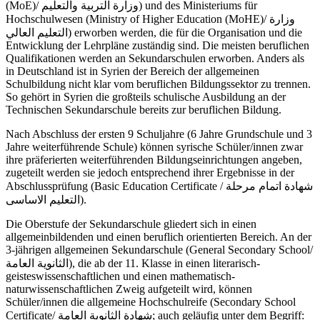
(MoE)/ وزارة التربية والتعليم) und des Ministeriums für
Hochschulwesen (Ministry of Higher Education (MoHE)/ وزارة
التعليم العالي) erworben werden, die für die Organisation und die
Entwicklung der Lehrpläne zuständig sind. Die meisten beruflichen
Qualifikationen werden an Sekundarschulen erworben. Anders als
in Deutschland ist in Syrien der Bereich der allgemeinen
Schulbildung nicht klar vom beruflichen Bildungssektor zu trennen.
So gehört in Syrien die großteils schulische Ausbildung an der
Technischen Sekundarschule bereits zur beruflichen Bildung.
Nach Abschluss der ersten 9 Schuljahre (6 Jahre Grundschule und 3
Jahre weiterführende Schule) können syrische Schüler/innen zwar
ihre präferierten weiterführenden Bildungseinrichtungen angeben,
zugeteilt werden sie jedoch entsprechend ihrer Ergebnisse in der
Abschlussprüfung (Basic Education Certificate / شهادة اتمام مرحلة
التعليم الاساسى).
Die Oberstufe der Sekundarschule gliedert sich in einen
allgemeinbildenden und einen beruflich orientierten Bereich. An der
3-jährigen allgemeinen Sekundarschule (General Secondary School/
الثانوية العامة), die ab der 11. Klasse in einen literarisch-
geisteswissenschaftlichen und einen mathematisch-
naturwissenschaftlichen Zweig aufgeteilt wird, können
Schüler/innen die allgemeine Hochschulreife (Secondary School
Certificate/ شهادة الثانوية العامة; auch geläufig unter dem Begriff: