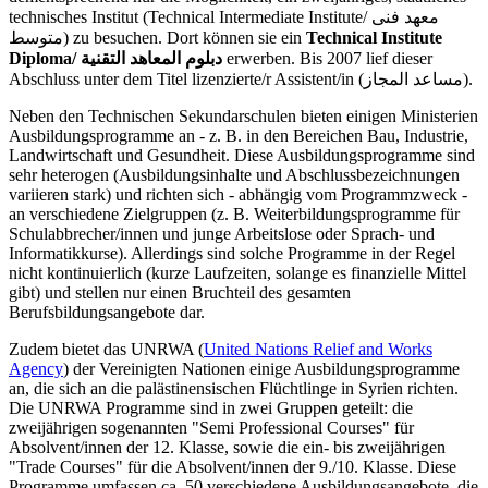
technisches Institut (Technical Intermediate Institute/ معهد فنى
متوسط) zu besuchen. Dort können sie ein
Technical Institute
Diploma/ دبلوم المعاهد التقنية
erwerben. Bis 2007 lief dieser
Abschluss unter dem Titel lizenzierte/r Assistent/in (مساعد المجاز).
Neben den Technischen Sekundarschulen bieten einigen Ministerien
Ausbildungsprogramme an - z. B. in den Bereichen Bau, Industrie,
Landwirtschaft und Gesundheit. Diese Ausbildungsprogramme sind
sehr heterogen (Ausbildungsinhalte und Abschlussbezeichnungen
variieren stark) und richten sich - abhängig vom Programmzweck -
an verschiedene Zielgruppen (z. B. Weiterbildungsprogramme für
Schulabbrecher/innen und junge Arbeitslose oder Sprach- und
Informatikkurse). Allerdings sind solche Programme in der Regel
nicht kontinuierlich (kurze Laufzeiten, solange es finanzielle Mittel
gibt) und stellen nur einen Bruchteil des gesamten
Berufsbildungsangebote dar.
Zudem bietet das UNRWA (
United Nations Relief and Works
Agency
) der Vereinigten Nationen einige Ausbildungsprogramme
an, die sich an die palästinensischen Flüchtlinge in Syrien richten.
Die UNRWA Programme sind in zwei Gruppen geteilt: die
zweijährigen sogenannten "Semi Professional Courses" für
Absolvent/innen der 12. Klasse, sowie die ein- bis zweijährigen
"Trade Courses" für die Absolvent/innen der 9./10. Klasse. Diese
Programme umfassen ca. 50 verschiedene Ausbildungsangebote, die