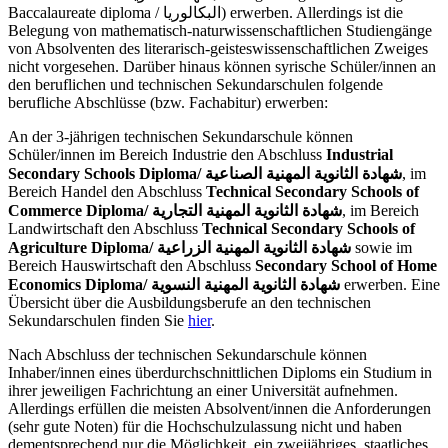
Baccalaureate diploma / البكالوريا) erwerben. Allerdings ist die
Belegung von mathematisch-naturwissenschaftlichen Studiengänge
von Absolventen des literarisch-geisteswissenschaftlichen Zweiges
nicht vorgesehen. Darüber hinaus können syrische Schüler/innen an
den beruflichen und technischen Sekundarschulen folgende
berufliche Abschlüsse (bzw. Fachabitur) erwerben:
An der 3-jährigen technischen Sekundarschule können
Schüler/innen im Bereich Industrie den Abschluss
Industrial
Secondary Schools Diploma/
شهادة الثانوية المهنية الصناعية
, im
Bereich Handel den Abschluss
Technical Secondary Schools of
Commerce Diploma/ شهادة الثانوية المهنية التجارية
, im Bereich
Landwirtschaft den Abschluss
Technical Secondary Schools of
Agriculture Diploma/ شهادة الثانوية المهنية الزراعية
sowie im
Bereich Hauswirtschaft den Abschluss
Secondary School of Home
Economics Diploma/ شهادة الثانوية المهنية النسوية
erwerben. Eine
Übersicht über die Ausbildungsberufe an den technischen
Sekundarschulen finden Sie
hier
.
Nach Abschluss der technischen Sekundarschule können
Inhaber/innen eines überdurchschnittlichen Diploms ein Studium in
ihrer jeweiligen Fachrichtung an einer Universität aufnehmen.
Allerdings erfüllen die meisten Absolvent/innen die Anforderungen
(sehr gute Noten) für die Hochschulzulassung nicht und haben
dementsprechend nur die Möglichkeit, ein zweijähriges, staatliches