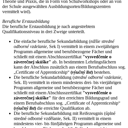
Theorie und Praxis, die in Form von Schulworkshops oder an von
der Schule ausgewählten Ausbildungsorten/Bildungszentren
vermittelt wird).
Berufliche Erstausbildung
Die berufliche Erstausbildung je nach angestrebtem
Qualifikationsniveau in drei Zweige unterteilt.
Die einfache berufliche Sekundarbildung (
nižšie stredné
odborné vzdelanie
, Sek I) vermittelt in einem zweijährigen
Programm allgemeine und berufsbezogene Fächer und
schließt mit einem Abschlusszertifikat
"vysvedčenie o
záverečnej skúške"
ab. In bestimmten Lehrlingsfächern
kann der Abschluss zusätzlich aus einem Berufsabschluss sog.
„Certificate of Apprenticeship“
(
výučný list
)
bestehen.
Die berufliche Sekundarbildung (
stredné odborné vzdelanie,
Sek. II) vermittelt in einem mindestens drei- bis vierjährigen
Programm allgemeine und berufsbezogene Fächer und
schließt mit einem Abschlusszertifikat
"vysvedčenie o
záverečnej skúške"
für den erreichten Bildungsgrad und
einem Berufsabschluss sog. „Certificate of Apprenticeship“
(
výučný list
)
die erreichte Qualifikation ab.
Die berufliche Sekundarbildung mit Reifezeugnis (úplné
stredné odborné vzdělanie, Sek. II) vermittelt in einem
mindestens vier- bis fünfjährigen Programm allgemeine und