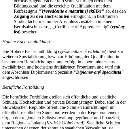
berufsbezogene Fächer und schließt für den erreichten
Bildungsgrad und die erreichte Qualifikation mit dem
Reifezeugnis
"
Vysvedčenie o maturitnej skúške
"
ab, das den
Zugang zu den Hochschulen
ermöglicht. In bestimmten
Studienfächern kann der Abschluss zusätzlich in einem
Berufsabschluss sog. „Certificate of Apprenticeship“
(
výučný
list
)
bestehen.
Höhere Fachschulbildung
Die Höhere Fachschulbildung (
vyššie odborné vzdelanie
) dient zur
weiteren Spezialisierung bzw. zur Erhöhung der Qualifikation in
bestimmten Berufsrichtungen und erfolgt in einem mindestens
zweijährigen und höchstens dreijährigen Programm und wird mit
dem Abschluss Diplomierter Spezialist
"Diplomovaný špecialista"
abgeschlossen
Berufliche Fortbildung
Die berufliche Fortbildung teilen sich öffentliche und staatliche
Schulen, Hochschulen und private Bildungsträger. Dabei sind in der
Slowakischen Republik öffentliche Schulen Einrichtungen im
öffentlich-rechtlichen Sinne und werden in der Regel von einem
Organ der regionalen Selbstverwaltung gegründet und finanziert,
dem Regionalschulamt (
Krajský školný urad
). Staatliche Schulen
unterstehen dagegen der zentralen staatlichen Verwaltung, sie