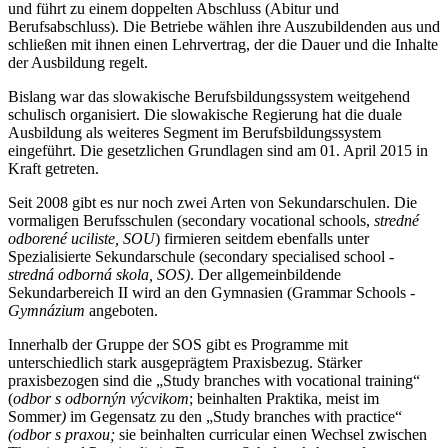
und führt zu einem doppelten Abschluss (Abitur und
Berufsabschluss). Die Betriebe wählen ihre Auszubildenden aus und
schließen mit ihnen einen Lehrvertrag, der die Dauer und die Inhalte
der Ausbildung regelt.
Bislang war das slowakische Berufsbildungssystem weitgehend
schulisch organisiert. Die slowakische Regierung hat die duale
Ausbildung als weiteres Segment im Berufsbildungssystem
eingeführt. Die gesetzlichen Grundlagen sind am 01. April 2015 in
Kraft getreten.
Seit 2008 gibt es nur noch zwei Arten von Sekundarschulen. Die
vormaligen Berufsschulen (secondary vocational schools,
stredné
odborené uciliste, SOU
) firmieren seitdem ebenfalls unter
Spezialisierte Sekundarschule (secondary specialised school -
stredná odborná skola, SOS)
. Der allgemeinbildende
Sekundarbereich II wird an den Gymnasien (Grammar Schools -
Gymnázium
angeboten.
Innerhalb der Gruppe der SOS gibt es Programme mit
unterschiedlich stark ausgeprägtem Praxisbezug. Stärker
praxisbezogen sind die „Study branches with vocational training“
(
odbor s odbornýn výcvikom
; beinhalten Praktika, meist im
Sommer
)
im Gegensatz zu den „Study branches with practice“
(odbor s praxou;
sie beinhalten curricular einen Wechsel zwischen