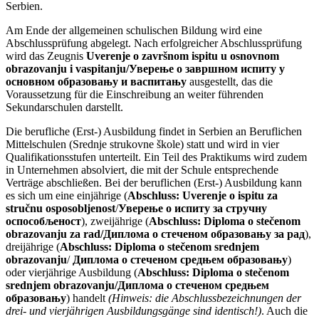
Serbien.
Am Ende der allgemeinen schulischen Bildung wird eine
Abschlussprüfung abgelegt. Nach erfolgreicher Abschlussprüfung
wird das Zeugnis
Uverenje o završnom ispitu u osnovnom
obrazovanju i vaspitanju/Уверење о завршном испиту у
основном образовању и васпитању
ausgestellt, das die
Voraussetzung für die Einschreibung an weiter führenden
Sekundarschulen darstellt.
Die berufliche (Erst-) Ausbildung findet in Serbien an Beruflichen
Mittelschulen (Srednje strukovne škole) statt und wird in vier
Qualifikationsstufen unterteilt. Ein Teil des Praktikums wird zudem
in Unternehmen absolviert, die mit der Schule entsprechende
Verträge abschließen. Bei der beruflichen (Erst-) Ausbildung kann
es sich um eine einjährige (
Abschluss:
Uverenje o ispitu za
stručnu osposobljenost
/
Уверење о испиту за стручну
оспособљеност
), zweijährige
(
Abschluss:
Diploma o stečenom
obrazovanju za rad/Диплома о стеченом образовању за рад
),
dreijährige (
Abschluss:
Diploma o stečenom srednjem
obrazovanju
/
Диплома о стеченом средњем образовању
)
oder vierjährige Ausbildung (
Abschluss:
Diploma o stečenom
srednjem obrazovanju/Диплома о стеченом средњем
образовању
) handelt
(Hinweis: die Abschlussbezeichnungen der
drei- und vierjährigen Ausbildungsgänge sind identisch!)
. Auch die