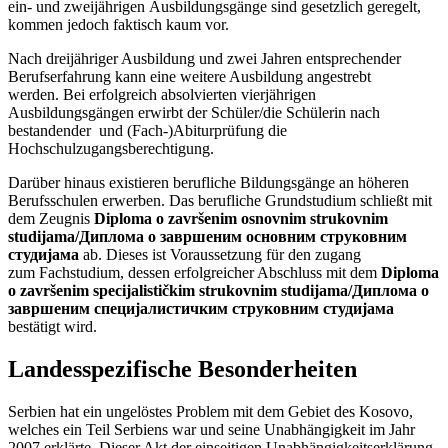
ein- und zweijährigen Ausbildungsgänge sind gesetzlich geregelt,
kommen jedoch faktisch kaum vor.
Nach dreijähriger Ausbildung und zwei Jahren entsprechender
Berufserfahrung kann eine weitere Ausbildung angestrebt
werden. Bei erfolgreich absolvierten vierjährigen
Ausbildungsgängen erwirbt der Schüler/die Schülerin nach
bestandender und (Fach-)Abiturprüfung die
Hochschulzugangsberechtigung.
Darüber hinaus existieren berufliche Bildungsgänge an höheren
Berufsschulen erwerben. Das berufliche Grundstudium schließt mit
dem Zeugnis
Diploma o završenim osnovnim strukovnim
studijama/Диплома о завршеним основним струковним
студијама
ab. Dieses ist Voraussetzung für den zugang
zum Fachstudium, dessen erfolgreicher Abschluss mit dem
Diploma
o završenim specijalističkim strukovnim studijama/Диплома о
завршеним специјалистичким струковним студијама
bestätigt wird.
Landesspezifische Besonderheiten
Serbien hat ein ungelöstes Problem mit dem Gebiet des Kosovo,
welches ein Teil Serbiens war und seine Unabhängigkeit im Jahr
2007 erklärte. Dieser Akt der einseitigen Unabhängigkeitserklärung