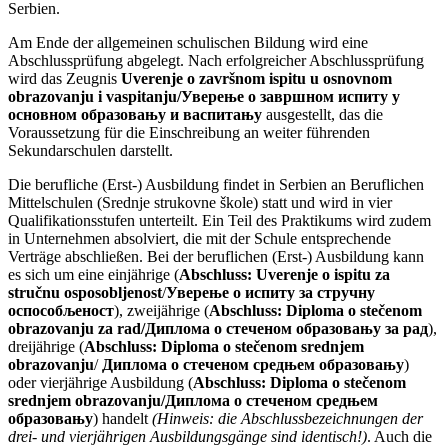
Serbien.
Am Ende der allgemeinen schulischen Bildung wird eine
Abschlussprüfung abgelegt. Nach erfolgreicher Abschlussprüfung
wird das Zeugnis
Uverenje o završnom ispitu u osnovnom
obrazovanju i vaspitanju/Уверење о завршном испиту у
основном образовању и васпитању
ausgestellt, das die
Voraussetzung für die Einschreibung an weiter führenden
Sekundarschulen darstellt.
Die berufliche (Erst-) Ausbildung findet in Serbien an Beruflichen
Mittelschulen (Srednje strukovne škole) statt und wird in vier
Qualifikationsstufen unterteilt. Ein Teil des Praktikums wird zudem
in Unternehmen absolviert, die mit der Schule entsprechende
Verträge abschließen. Bei der beruflichen (Erst-) Ausbildung kann
es sich um eine einjährige (
Abschluss:
Uverenje o ispitu za
stručnu osposobljenost
/
Уверење о испиту за стручну
оспособљеност
), zweijährige
(
Abschluss:
Diploma o stečenom
obrazovanju za rad/Диплома о стеченом образовању за рад
),
dreijährige (
Abschluss:
Diploma o stečenom srednjem
obrazovanju
/
Диплома о стеченом средњем образовању
)
oder vierjährige Ausbildung (
Abschluss:
Diploma o stečenom
srednjem obrazovanju/Диплома о стеченом средњем
образовању
) handelt
(Hinweis: die Abschlussbezeichnungen der
drei- und vierjährigen Ausbildungsgänge sind identisch!)
. Auch die