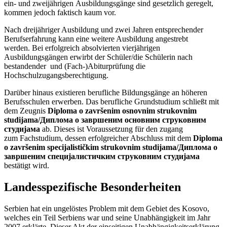
ein- und zweijährigen Ausbildungsgänge sind gesetzlich geregelt,
kommen jedoch faktisch kaum vor.
Nach dreijähriger Ausbildung und zwei Jahren entsprechender
Berufserfahrung kann eine weitere Ausbildung angestrebt
werden. Bei erfolgreich absolvierten vierjährigen
Ausbildungsgängen erwirbt der Schüler/die Schülerin nach
bestandender und (Fach-)Abiturprüfung die
Hochschulzugangsberechtigung.
Darüber hinaus existieren berufliche Bildungsgänge an höheren
Berufsschulen erwerben. Das berufliche Grundstudium schließt mit
dem Zeugnis
Diploma o završenim osnovnim strukovnim
studijama/Диплома о завршеним основним струковним
студијама
ab. Dieses ist Voraussetzung für den zugang
zum Fachstudium, dessen erfolgreicher Abschluss mit dem
Diploma
o završenim specijalističkim strukovnim studijama/Диплома о
завршеним специјалистичким струковним студијама
bestätigt wird.
Landesspezifische Besonderheiten
Serbien hat ein ungelöstes Problem mit dem Gebiet des Kosovo,
welches ein Teil Serbiens war und seine Unabhängigkeit im Jahr
2007 erklärte. Dieser Akt der einseitigen Unabhängigkeitserklärung