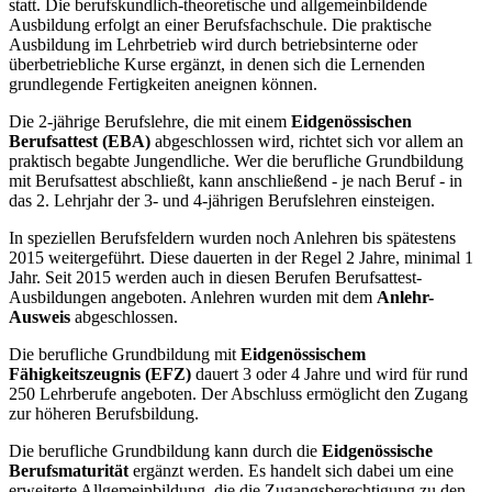
statt. Die berufskundlich-theoretische und allgemeinbildende
Ausbildung erfolgt an einer Berufsfachschule. Die praktische
Ausbildung im Lehrbetrieb wird durch betriebsinterne oder
überbetriebliche Kurse ergänzt, in denen sich die Lernenden
grundlegende Fertigkeiten aneignen können.
Die 2-jährige Berufslehre, die mit einem
Eidgenössischen
Berufsattest (EBA)
abgeschlossen wird, richtet sich vor allem an
praktisch begabte Jungendliche. Wer die berufliche Grundbildung
mit Berufsattest abschließt, kann anschließend - je nach Beruf - in
das 2. Lehrjahr der 3- und 4-jährigen Berufslehren einsteigen.
In speziellen Berufsfeldern wurden noch Anlehren bis spätestens
2015 weitergeführt. Diese dauerten in der Regel 2 Jahre, minimal 1
Jahr. Seit 2015 werden auch in diesen Berufen Berufsattest-
Ausbildungen angeboten. Anlehren wurden mit dem
Anlehr-
Ausweis
abgeschlossen.
Die berufliche Grundbildung mit
Eidgenössischem
Fähigkeitszeugnis (EFZ)
dauert 3 oder 4 Jahre und wird für rund
250 Lehrberufe angeboten. Der Abschluss ermöglicht den Zugang
zur höheren Berufsbildung.
Die berufliche Grundbildung kann durch die
Eidgenössische
Berufsmaturität
ergänzt werden. Es handelt sich dabei um eine
erweiterte Allgemeinbildung, die die Zugangsberechtigung zu den