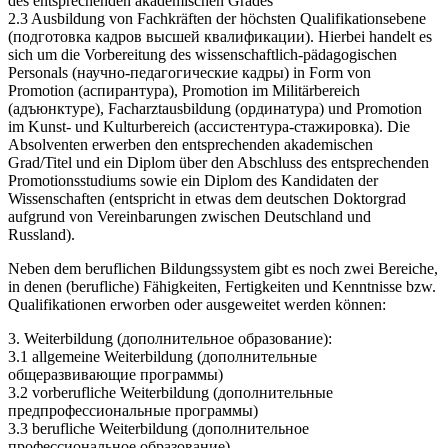
des entsprechenden akademischen Grades
2.3 Ausbildung von Fachkräften der höchsten Qualifikationsebene
(подготовка кадров высшей квалификации). Hierbei handelt es
sich um die Vorbereitung des wissenschaftlich-pädagogischen
Personals (научно-педагогические кадры) in Form von
Promotion (аспирантура), Promotion im Militärbereich
(адъюнктуре), Facharztausbildung (ординатура) und Promotion
im Kunst- und Kulturbereich (ассистентура-стажировка). Die
Absolventen erwerben den entsprechenden akademischen
Grad/Titel und ein Diplom über den Abschluss des entsprechenden
Promotionsstudiums sowie ein Diplom des Kandidaten der
Wissenschaften (entspricht in etwas dem deutschen Doktorgrad
aufgrund von Vereinbarungen zwischen Deutschland und
Russland).
Neben dem beruflichen Bildungssystem gibt es noch zwei Bereiche,
in denen (berufliche) Fähigkeiten, Fertigkeiten und Kenntnisse bzw.
Qualifikationen erworben oder ausgeweitet werden können:
3. Weiterbildung (дополнительное образование):
3.1 allgemeine Weiterbildung (дополнительные
общеразвивающие программы)
3.2 vorberufliche Weiterbildung (дополнительные
предпрофессиональные программы)
3.3 berufliche Weiterbildung (дополнительное
профессиональное образование).