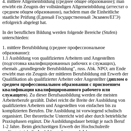
4. mittlere Allgemeinbildung (среднее общее образование); man
erwirbt ein Zeugnis der vollständigen Allgemeinbildung (аттестат о
среднем общем образовании), nachdem man die Einheitliche
staatliche Prüfung (Единый Государственный Экзамен/ЕГЭ)
erfolgreich abgelegt hat.
In der beruflichen Bildung werden folgende Bereiche (Stufen)
unterschieden:
1. mittlere Berufsbildung (среднее профессиональное
образование):
1.1 Ausbildung von qualifizierten Arbeitern und Angestellten
(подготовка квалифицированных рабочих и служащих),
ehemals „grundlegende Berufsbildung", russ. Abk. NPO; am Ende
erwirbt man ein Zeugnis der mittleren Berufsbildung mit Erwerb der
Qualifikation als qualifizierter Arbeiter oder Angestellter (
диплом о
среднем профессиональном образовании с присвоением
квалификации квалифицированного рабочего или
служащего
). Zu dieser Berufsausbildung werden die meisten
Arbeiterberufe gezählt. Dabei reicht die Breite der Ausbildung von
qualifizierten Arbeitern und Angestellten von einfachen bis zu
komplizierten Berufen. Die Ausbildung ist vorwiegend schulisch
organisiert. Der theoretische Unterricht wird aber durch betriebliche
Praxisphasen ergänzt. Die Ausbildungsdauer beträgt je nach Beruf
1-2 Jahre. Beim gleichzeitigen Erwerb der Hochschulreife