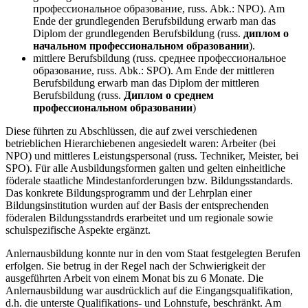
профессиональное образование, russ. Abk.: NPO). Am
Ende der grundlegenden Berufsbildung erwarb man das
Diplom der grundlegenden Berufsbildung (russ.
диплом о
начальном профессиональном образовании
).
mittlere Berufsbildung (russ. среднее профессиональное
образование, russ. Abk.: SPO). Am Ende der mittleren
Berufsbildung erwarb man das Diplom der mittleren
Berufsbildung (russ.
Диплом о среднем
профессиональном образовании
)
Diese führten zu Abschlüssen, die auf zwei verschiedenen
betrieblichen Hierarchiebenen angesiedelt waren: Arbeiter (bei
NPO) und mittleres Leistungspersonal (russ. Techniker, Meister, bei
SPO). Für alle Ausbildungsformen galten und gelten einheitliche
föderale staatliche Mindestanforderungen bzw. Bildungsstandards.
Das konkrete Bildungsprogramm und der Lehrplan einer
Bildungsinstitution wurden auf der Basis der entsprechenden
föderalen Bildungsstandrds erarbeitet und um regionale sowie
schulspezifische Aspekte ergänzt.
Anlernausbildung konnte nur in den vom Staat festgelegten Berufen
erfolgen. Sie betrug in der Regel nach der Schwierigkeit der
ausgeführten Arbeit von einem Monat bis zu 6 Monate. Die
Anlernausbildung war ausdrücklich auf die Eingangsqualifikation,
d.h. die unterste Qualifikations- und Lohnstufe, beschränkt. Am