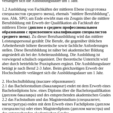
verlängert sich die Ausbildungsdauer um 1 Jahr.
1.2 Ausbildung von Fachkäften der mittleren Ebene (подготовка
специалистов среднего звена), ehemals "mittlere Berufsbildung",
russ. Abk. SPO; am Ende erwirbt man ein Zeugnis über die mittlere
Berufsbildung mit Erwerb der Qualifikation als Fachkraft der
mittleren Ebene (
диплом о среднем профессиональном
образовании с присвоением квалификации специалистов
среднего звена
). Zu dieser Berufsausbildung wird das mittlere
Leistungspersonal gezählt: Die Berufe, die gegenüber üblichen
Arbeiterberufe höhere theoretische sowie fachliche Anforderungen
stellen. Diese Berufsbildung ist näher bei akademischer Bildung
angesiedelt als bei der Arbeiterausbildung. Die Ausbildung ist
vorwiegend schulisch organisiert. Der theoretische Unterricht wird
aber durch betriebliche Praxisphasen ergänzt. Die Ausbildungsdauer
beträgt je nach Beruf 2-3 Jahre. Beim gleichzeitigen Erwerb der
Hochschulreife verlängert sich die Ausbildungsdauer um 1 Jahr.
2. Hochschulbildung (высшее образование):
2.1 das Bachelorstudium (бакалавриат) endet mt dem Erwerb eines
Bachelordiploms bzw. eines Diploms über die Bachelorqualifikation
(диплом бакалавра) und des entsprechenden akademischen Grades
2.2 das Fachstudium und das Magisterstudium (специалитет,
магистратура) enden mit dem Erwerb eines Fachdiploms (диплом
специалиста) oder eines Magisterdiploms (диплом магистра) und