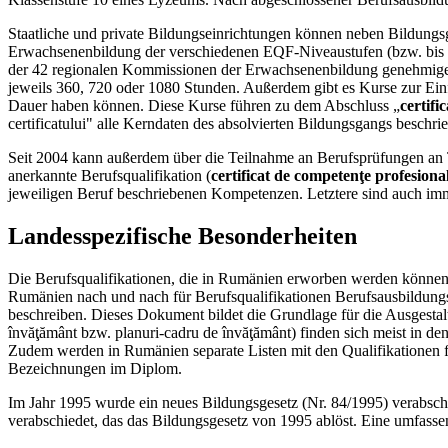
Staatliche und private Bildungseinrichtungen können neben Bildungsg
Erwachsenenbildung der verschiedenen EQF-Niveaustufen (bzw. bis 201
der 42 regionalen Kommissionen der Erwachsenenbildung genehmigen
jeweils 360, 720 oder 1080 Stunden. Außerdem gibt es Kurse zur Einfüh
Dauer haben können. Diese Kurse führen zu dem Abschluss „
certifi
certificatului" alle Kerndaten des absolvierten Bildungsgangs beschri
Seit 2004 kann außerdem über die Teilnahme an Berufsprüfungen an Te
anerkannte Berufsqualifikation (
certificat de competenţe profesiona
jeweiligen Beruf beschriebenen Kompetenzen. Letztere sind auch imme
Landesspezifische Besonderheiten
Die Berufsqualifikationen, die in Rumänien erworben werden können,
Rumänien nach und nach für Berufsqualifikationen Berufsausbildungsst
beschreiben. Dieses Dokument bildet die Grundlage für die Ausgesta
învăţământ bzw. planuri-cadru de învăţământ) finden sich meist in den
Zudem werden in Rumänien separate Listen mit den Qualifikationen für
Bezeichnungen im Diplom.
Im Jahr 1995 wurde ein neues Bildungsgesetz (Nr. 84/1995) verabschi
verabschiedet, das das Bildungsgesetz von 1995 ablöst. Eine umfassen