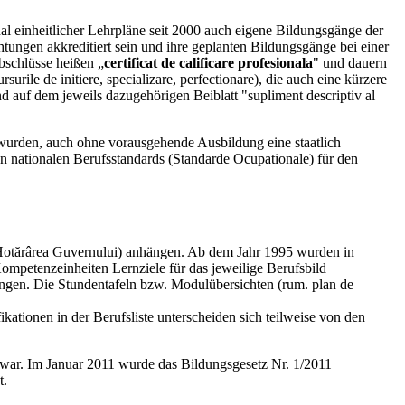
l einheitlicher Lehrpläne seit 2000 auch eigene Bildungsgänge der
ungen akkreditiert sein und ihre geplanten Bildungsgänge bei einer
schlüsse heißen „
certificat de calificare profesionala
" und dauern
ile de initiere, specializare, perfectionare), die auch eine kürzere
 auf dem jeweils dazugehörigen Beiblatt "supliment descriptiv al
t wurden, auch ohne vorausgehende Ausbildung eine staatlich
n nationalen Berufsstandards (Standarde Ocupationale) für den
 Hotărârea Guvernului) anhängen. Ab dem Jahr 1995 wurden in
Kompetenzeinheiten Lernziele für das jeweilige Berufsbild
ungen. Die Stundentafeln bzw. Modulübersichten (rum. plan de
ationen in der Berufsliste unterscheiden sich teilweise von den
g war. Im Januar 2011 wurde das Bildungsgesetz Nr. 1/2011
t.