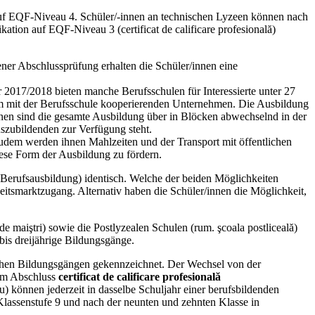
f EQF-Niveau 4. Schüler/-innen an technischen Lyzeen können nach
tion auf EQF-Niveau 3 (certificat de calificare profesională)
ener Abschlussprüfung erhalten die Schüler/innen eine
hr 2017/2018 bieten manche Berufsschulen für Interessierte unter 27
einem mit der Berufsschule kooperierenden Unternehmen. Die Ausbildung
innen sind die gesamte Ausbildung über in Blöcken abwechselnd in der
szubildenden zur Verfügung steht.
 Zudem werden ihnen Mahlzeiten und der Transport mit öffentlichen
iese Form der Ausbildung zu fördern.
e Berufsausbildung) identisch. Welche der beiden Möglichkeiten
eitsmarktzugang. Alternativ haben die Schüler/innen die Möglichkeit,
e maiştri) sowie die Postlyzealen Schulen (rum. şcoala postliceală)
bis dreijährige Bildungsgänge.
schen Bildungsgängen gekennzeichnet. Der Wechsel von der
dem Abschluss
certificat de calificare profesională
) können jederzeit in dasselbe Schuljahr einer berufsbildenden
Klassenstufe 9 und nach der neunten und zehnten Klasse in