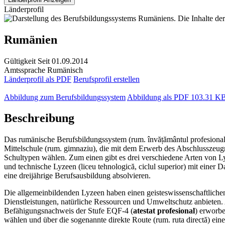
Länderprofil
Rumänien
Gültigkeit
Seit 01.09.2014
Amtssprache
Rumänisch
Länderprofil als PDF
Berufsprofil erstellen
Abbildung zum Berufsbildungssystem
Abbildung als PDF
103.31 K
Beschreibung
Das rumänische Berufsbildungssystem (rum. învățământul profesional și
Mittelschule (rum. gimnaziu), die mit dem Erwerb des Abschlusszeugn
Schultypen wählen. Zum einen gibt es drei verschiedene Arten von Lyze
und technische Lyzeen (liceu tehnologică, ciclul superior) mit einer
eine dreijährige Berufsausbildung absolvieren.
Die allgemeinbildenden Lyzeen haben einen geisteswissenschaftliche
Dienstleistungen, natürliche Ressourcen und Umweltschutz anbieten.
Befähigungsnachweis der Stufe EQF-4 (
atestat profesional
) erworb
wählen und über die sogenannte direkte Route (rum. ruta directă) ein