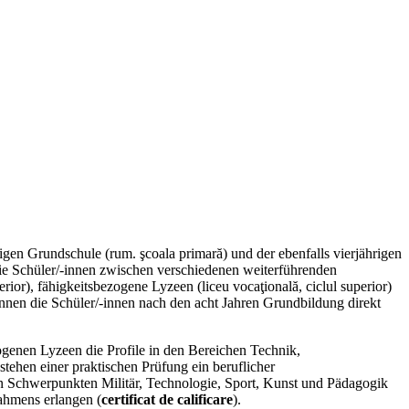
rigen Grundschule (rum. şcoala primară) und der ebenfalls vierjährigen
die Schüler/-innen zwischen verschiedenen weiterführenden
rior), fähigkeitsbezogene Lyzeen (liceu vocaţională, ciclul superior)
können die Schüler/-innen nach den acht Jahren Grundbildung direkt
ogenen Lyzeen die Profile in den Bereichen Technik,
ehen einer praktischen Prüfung ein beruflicher
 Schwerpunkten Militär, Technologie, Sport, Kunst und Pädagogik
rahmens erlangen (
certificat de calificare
).