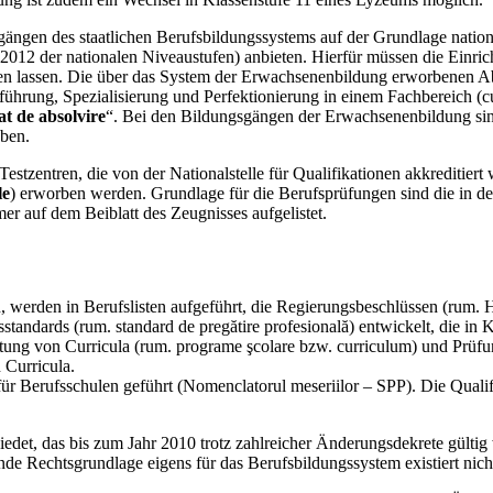
ängen des staatlichen Berufsbildungssystems auf der Grundlage nationa
2 der nationalen Niveaustufen) anbieten. Hierfür müssen die Einricht
 lassen. Die über das System der Erwachsenenbildung erworbenen Ab
rung, Spezialisierung und Perfektionierung in einem Fachbereich (cursur
cat de absolvire
“. Bei den Bildungsgängen der Erwachsenenbildung sind
eben.
stzentren, die von der Nationalstelle für Qualifikationen akkreditier
le
) erworben werden. Grundlage für die Berufsprüfungen sind die in de
r auf dem Beiblatt des Zeugnisses aufgelistet.
 werden in Berufslisten aufgeführt, die Regierungsbeschlüssen (rum.
andards (rum. standard de pregătire profesională) entwickelt, die in 
ltung von Curricula (rum. programe şcolare bzw. curriculum) und Prüf
 Curricula.
 Berufsschulen geführt (Nomenclatorul meseriilor – SPP). Die Qualifik
edet, das bis zum Jahr 2010 trotz zahlreicher Änderungsdekrete gülti
de Rechtsgrundlage eigens für das Berufsbildungssystem existiert nich