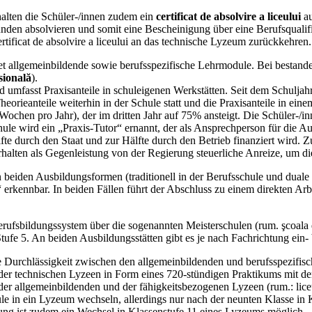
halten die Schüler-/innen zudem ein
certificat de absolvire a liceului
au
en absolvieren und somit eine Bescheinigung über eine Berufsqualifika
rtificat de absolvire a liceului an das technische Lyzeum zurückkehren.
tet allgemeinbildende sowie berufsspezifische Lehrmodule. Bei bestand
esională
).
und umfasst Praxisanteile in schuleigenen Werkstätten. Seit dem Schulja
heorieanteile weiterhin in der Schule statt und die Praxisanteile in 
 Wochen pro Jahr), der im dritten Jahr auf 75% ansteigt. Die Schüler-/
e wird ein „Praxis-Tutor“ ernannt, der als Ansprechperson für die Au
fte durch den Staat und zur Hälfte durch den Betrieb finanziert wird.
rhalten als Gegenleistung von der Regierung steuerliche Anreize, um d
n beiden Ausbildungsformen (traditionell in der Berufsschule und dual
 erkennbar. In beiden Fällen führt der Abschluss zu einem direkten Arb
erufsbildungssystem über die sogenannten Meisterschulen (rum. şcoala d
fe 5. An beiden Ausbildungsstätten gibt es je nach Fachrichtung ein- 
e Durchlässigkeit zwischen den allgemeinbildenden und berufsspezifi
nen der technischen Lyzeen in Form eines 720-stündigen Praktikums mit 
er allgemeinbildenden und der fähigkeitsbezogenen Lyzeen (rum.: liceu
e in ein Lyzeum wechseln, allerdings nur nach der neunten Klasse in 
ng ist zudem ein Wechsel in Klassenstufe 11 eines Lyzeums möglich.