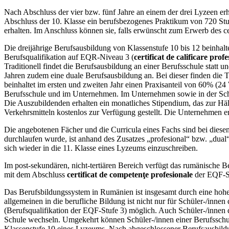
Nach Abschluss der vier bzw. fünf Jahre an einem der drei Lyzeen er
Abschluss der 10. Klasse ein berufsbezogenes Praktikum von 720 Stund
erhalten. Im Anschluss können sie, falls erwünscht zum Erwerb des ce
Die dreijährige Berufsausbildung von Klassenstufe 10 bis 12 beinhal
Berufsqualifikation auf EQR-Niveau 3 (
certificat de calificare prof
Traditionell findet die Berufsausbildung an einer Berufsschule statt 
Jahren zudem eine duale Berufsausbildung an. Bei dieser finden die T
beinhaltet im ersten und zweiten Jahr einen Praxisanteil von 60% (24
Berufsschule und im Unternehmen. Im Unternehmen sowie in der Schul
Die Auszubildenden erhalten ein monatliches Stipendium, das zur Häl
Verkehrsmitteln kostenlos zur Verfügung gestellt. Die Unternehmen e
Die angebotenen Fächer und die Curricula eines Fachs sind bei diese
durchlaufen wurde, ist anhand des Zusatzes „profesional“ bzw. „dual“
sich wieder in die 11. Klasse eines Lyzeums einzuschreiben.
Im post-sekundären, nicht-tertiären Bereich verfügt das rumänische B
mit dem Abschluss
certificat de competenţe profesionale
der EQF-Stu
Das Berufsbildungssystem in Rumänien ist insgesamt durch eine hoh
allgemeinen in die berufliche Bildung ist nicht nur für Schüler-/in
(Berufsqualifikation der EQF-Stufe 3) möglich. Auch Schüler-/innen d
Schule wechseln. Umgekehrt können Schüler-/innen einer Berufsschul
Klassenstufe 10 eines Lyzeums. Nach abgeschlossener Berufsausbildu