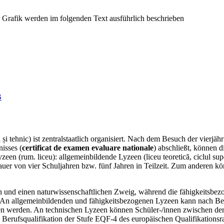
B
 tehnic) ist zentralstaatlich organisiert. Nach dem Besuch der vierjäh
isses (
certificat de examen evaluare nationale
) abschließt, können 
en (rum. liceu): allgemeinbildende Lyzeen (liceu teoretică, ciclul supe
 Dauer von vier Schuljahren bzw. fünf Jahren in Teilzeit. Zum anderen 
n und einen naturwissenschaftlichen Zweig, während die fähigkeitsbez
 An allgemeinbildenden und fähigkeitsbezogenen Lyzeen kann nach Best
en werden. An technischen Lyzeen können Schüler-/innen zwischen den
e Berufsqualifikation der Stufe EQF-4 des europäischen Qualifikations