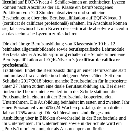
liceului
auf EQF-Niveau 4. Schüler/-innen an technischen Lyzeen
können nach Abschluss der 10. Klasse ein berufsbezogenes
Praktikum von 720 Stunden absolvieren und somit eine
Bescheinigung über eine Berufsqualifikation auf EQF-Niveau 3
(certificat de calificare profesională) erhalten. Im Anschluss können
sie, falls erwünscht zum Erwerb des certificat de absolvire a liceului
an das technische Lyzeum zurückkehren.
Die dreijährige Berufsausbildung von Klassenstufe 10 bis 12
beinhaltet allgemeinbildende sowie berufsspezifische Lehrmodule.
Bei bestandener Abschlussprüfung erhalten die Schüler/innen eine
Berufsqualifikation auf EQR-Niveau 3 (
certificat de calificare
profesională
).
Traditionell findet die Berufsausbildung an einer Berufsschule statt
und umfasst Praxisanteile in schuleigenen Werkstätten. Seit dem
Schuljahr 2017/2018 bieten manche Berufsschulen für Interessierte
unter 27 Jahren zudem eine duale Berufsausbildung an. Bei dieser
finden die Theorieanteile weiterhin in der Schule statt und die
Praxisanteile in einem mit der Berufsschule kooperierenden
Unternehmen. Die Ausbildung beinhaltet im ersten und zweiten Jahr
einen Praxisanteil von 60% (24 Wochen pro Jahr), der im dritten
Jahr auf 75% ansteigt. Die Schüler-/innen sind die gesamte
Ausbildung über in Blöcken abwechselnd in der Berufsschule und
im Unternehmen. Im Unternehmen sowie in der Schule wird ein
„Praxis-Tutor“ ernannt, der als Ansprechperson für die