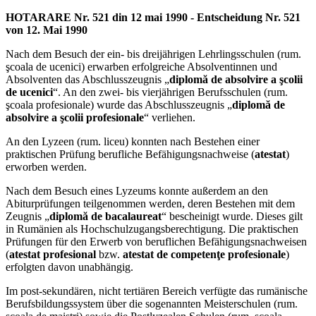
HOTARARE Nr. 521 din 12 mai 1990 - Entscheidung Nr. 521
von 12. Mai 1990
Nach dem Besuch der ein- bis dreijährigen Lehrlingsschulen (rum.
şcoala de ucenici) erwarben erfolgreiche Absolventinnen und
Absolventen das Abschlusszeugnis „
diplomă de absolvire a şcolii
de ucenici
“. An den zwei- bis vierjährigen Berufsschulen (rum.
şcoala profesionale) wurde das Abschlusszeugnis „
diplomă de
absolvire a şcolii profesionale
“ verliehen.
An den Lyzeen (rum. liceu) konnten nach Bestehen einer
praktischen Prüfung berufliche Befähigungsnachweise (
atestat
)
erworben werden.
Nach dem Besuch eines Lyzeums konnte außerdem an den
Abiturprüfungen teilgenommen werden, deren Bestehen mit dem
Zeugnis „
diplomă de bacalaureat
“ bescheinigt wurde. Dieses gilt
in Rumänien als Hochschulzugangsberechtigung. Die praktischen
Prüfungen für den Erwerb von beruflichen Befähigungsnachweisen
(
atestat profesional
bzw.
atestat de competenţe profesionale
)
erfolgten davon unabhängig.
Im post-sekundären, nicht tertiären Bereich verfügte das rumänische
Berufsbildungssystem über die sogenannten Meisterschulen (rum.