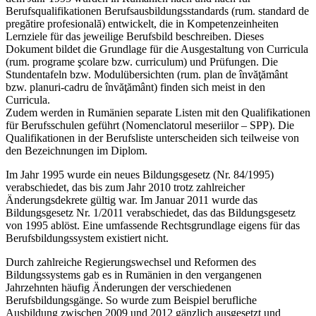
Berufsqualifikationen Berufsausbildungsstandards (rum. standard de
pregătire profesională) entwickelt, die in Kompetenzeinheiten
Lernziele für das jeweilige Berufsbild beschreiben. Dieses
Dokument bildet die Grundlage für die Ausgestaltung von Curricula
(rum. programe şcolare bzw. curriculum) und Prüfungen. Die
Stundentafeln bzw. Modulübersichten (rum. plan de învăţământ
bzw. planuri-cadru de învăţământ) finden sich meist in den
Curricula.
Zudem werden in Rumänien separate Listen mit den Qualifikationen
für Berufsschulen geführt (Nomenclatorul meseriilor – SPP). Die
Qualifikationen in der Berufsliste unterscheiden sich teilweise von
den Bezeichnungen im Diplom.
Im Jahr 1995 wurde ein neues Bildungsgesetz (Nr. 84/1995)
verabschiedet, das bis zum Jahr 2010 trotz zahlreicher
Änderungsdekrete gültig war. Im Januar 2011 wurde das
Bildungsgesetz Nr. 1/2011 verabschiedet, das das Bildungsgesetz
von 1995 ablöst. Eine umfassende Rechtsgrundlage eigens für das
Berufsbildungssystem existiert nicht.
Durch zahlreiche Regierungswechsel und Reformen des
Bildungssystems gab es in Rumänien in den vergangenen
Jahrzehnten häufig Änderungen der verschiedenen
Berufsbildungsgänge. So wurde zum Beispiel berufliche
Ausbildung zwischen 2009 und 2012 gänzlich ausgesetzt und