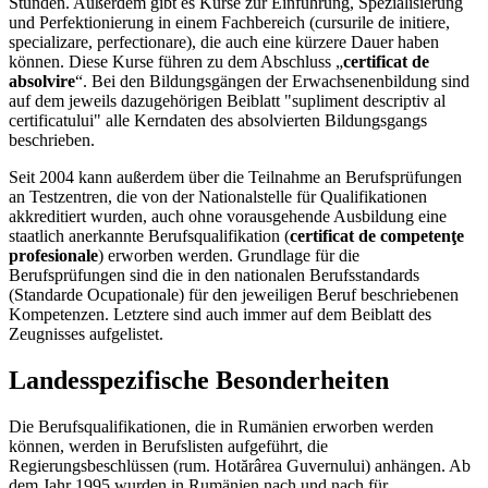
Stunden. Außerdem gibt es Kurse zur Einführung, Spezialisierung
und Perfektionierung in einem Fachbereich (cursurile de initiere,
specializare, perfectionare), die auch eine kürzere Dauer haben
können. Diese Kurse führen zu dem Abschluss „
certificat de
absolvire
“. Bei den Bildungsgängen der Erwachsenenbildung sind
auf dem jeweils dazugehörigen Beiblatt "supliment descriptiv al
certificatului" alle Kerndaten des absolvierten Bildungsgangs
beschrieben.
Seit 2004 kann außerdem über die Teilnahme an Berufsprüfungen
an Testzentren, die von der Nationalstelle für Qualifikationen
akkreditiert wurden, auch ohne vorausgehende Ausbildung eine
staatlich anerkannte Berufsqualifikation (
certificat de competenţe
profesionale
) erworben werden. Grundlage für die
Berufsprüfungen sind die in den nationalen Berufsstandards
(Standarde Ocupationale) für den jeweiligen Beruf beschriebenen
Kompetenzen. Letztere sind auch immer auf dem Beiblatt des
Zeugnisses aufgelistet.
Landesspezifische Besonderheiten
Die Berufsqualifikationen, die in Rumänien erworben werden
können, werden in Berufslisten aufgeführt, die
Regierungsbeschlüssen (rum. Hotărârea Guvernului) anhängen. Ab
dem Jahr 1995 wurden in Rumänien nach und nach für