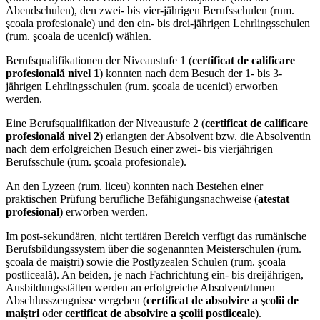
Abendschulen), den zwei- bis vier-jährigen Berufsschulen (rum.
şcoala profesionale) und den ein- bis drei-jährigen Lehrlingsschulen
(rum. şcoala de ucenici) wählen.
Berufsqualifikationen der Niveaustufe 1 (
certificat de calificare
profesională nivel 1
) konnten nach dem Besuch der 1- bis 3-
jährigen Lehrlingsschulen (rum. şcoala de ucenici) erworben
werden.
Eine Berufsqualifikation der Niveaustufe 2 (
certificat de calificare
profesională nivel 2
) erlangten der Absolvent bzw. die Absolventin
nach dem erfolgreichen Besuch einer zwei- bis vierjährigen
Berufsschule (rum. şcoala profesionale).
An den Lyzeen (rum. liceu) konnten nach Bestehen einer
praktischen Prüfung berufliche Befähigungsnachweise (
atestat
profesional
) erworben werden.
Im post-sekundären, nicht tertiären Bereich verfügt das rumänische
Berufsbildungssystem über die sogenannten Meisterschulen (rum.
şcoala de maiştri) sowie die Postlyzealen Schulen (rum. şcoala
postliceală). An beiden, je nach Fachrichtung ein- bis dreijährigen,
Ausbildungsstätten werden an erfolgreiche Absolvent/Innen
Abschlusszeugnisse vergeben (
certificat de absolvire a şcolii de
maiştri
oder
certificat de absolvire a şcolii postliceale
).