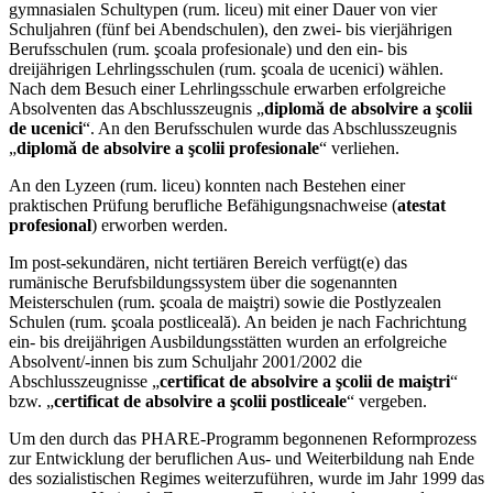
gymnasialen Schultypen (rum. liceu) mit einer Dauer von vier
Schuljahren (fünf bei Abendschulen), den zwei- bis vierjährigen
Berufsschulen (rum. şcoala profesionale) und den ein- bis
dreijährigen Lehrlingsschulen (rum. şcoala de ucenici) wählen.
Nach dem Besuch einer Lehrlingsschule erwarben erfolgreiche
Absolventen das Abschlusszeugnis „
diplomă de absolvire a şcolii
de ucenici
“. An den Berufsschulen wurde das Abschlusszeugnis
„
diplomă de absolvire a şcolii profesionale
“ verliehen.
An den Lyzeen (rum. liceu) konnten nach Bestehen einer
praktischen Prüfung berufliche Befähigungsnachweise (
atestat
profesional
) erworben werden.
Im post-sekundären, nicht tertiären Bereich verfügt(e) das
rumänische Berufsbildungssystem über die sogenannten
Meisterschulen (rum. şcoala de maiştri) sowie die Postlyzealen
Schulen (rum. şcoala postliceală). An beiden je nach Fachrichtung
ein- bis dreijährigen Ausbildungsstätten wurden an erfolgreiche
Absolvent/-innen bis zum Schuljahr 2001/2002 die
Abschlusszeugnisse „
certificat de absolvire a şcolii de maiştri
“
bzw. „
certificat de absolvire a şcolii postliceale
“ vergeben.
Um den durch das PHARE-Programm begonnenen Reformprozess
zur Entwicklung der beruflichen Aus- und Weiterbildung nah Ende
des sozialistischen Regimes weiterzuführen, wurde im Jahr 1999 das