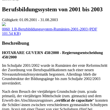
Berufsbildungssystem von 2001 bis 2003
Gültigkeit:
01.09.2001 - 31.08.2003
0060_LB-Berufsbildungssystem-Rumänien-2001-2003
(PDF
101.54 KB)
Beschreibung
HOTARARE GUVERN 458/2000 - Regierungsentscheidung
458/2000
Im Schuljahr 2001/2002 wurde in Rumänien der erste Reformschritt
der Zuordnung von Berufsqualifikationen nach einer neuen
Niveaustufenstufensystematik begonnen. Allerdings blieb die
Grundstruktur der Bildungsgänge bis zum Schuljahr 2002/2003
unverändert.
Nach dem Besuch der vierjährigen Grundschule (rum. şcoala
primară), der vierjährigen Mittelschule (rum. gimnaziu) und dem
Erwerb des Abschlusszeugnisses „
certificat de capacitate
“ konnten
die Schüler/-innen zwischen verschiedenen gymnasialen Schultypen
(rum. liceu) mit einer Dauer von vier Schuljahren (fünf bei