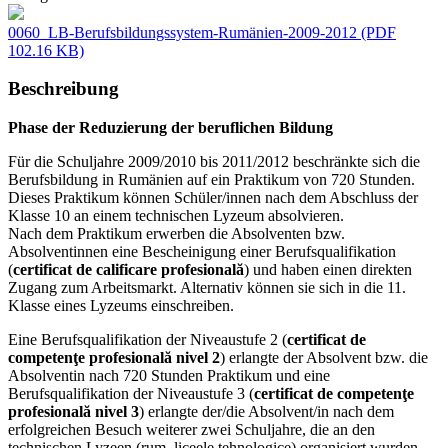
0060_LB-Berufsbildungssystem-Rumänien-2009-2012
(PDF
102.16 KB)
Beschreibung
Phase der Reduzierung der beruflichen Bildung
Für die Schuljahre 2009/2010 bis 2011/2012 beschränkte sich die
Berufsbildung in Rumänien auf ein Praktikum von 720 Stunden.
Dieses Praktikum können Schüler/innen nach dem Abschluss der
Klasse 10 an einem technischen Lyzeum absolvieren.
Nach dem Praktikum erwerben die Absolventen bzw.
Absolventinnen eine Bescheinigung einer Berufsqualifikation
(
certificat de calificare profesională
) und haben einen direkten
Zugang zum Arbeitsmarkt. Alternativ können sie sich in die 11.
Klasse eines Lyzeums einschreiben.
Eine Berufsqualifikation der Niveaustufe 2 (
certificat de
competenţe profesională nivel 2
) erlangte der Absolvent bzw. die
Absolventin nach 720 Stunden Praktikum und eine
Berufsqualifikation der Niveaustufe 3 (
certificat de competenţe
profesională nivel 3
) erlangte der/die Absolvent/in nach dem
erfolgreichen Besuch weiterer zwei Schuljahre, die an den
technischen Lyzeen (rum. liceele tehnologice) organisiert wurden.