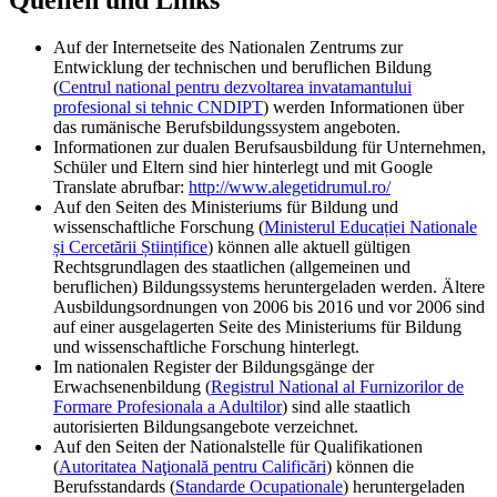
Quellen und Links
Auf der Internetseite des Nationalen Zentrums zur
Entwicklung der technischen und beruflichen Bildung
(
Centrul national pentru dezvoltarea invatamantului
profesional si tehnic CNDIPT
) werden Informationen über
das rumänische Berufsbildungssystem angeboten.
Informationen zur dualen Berufsausbildung für Unternehmen,
Schüler und Eltern sind hier hinterlegt und mit Google
Translate abrufbar:
http://www.alegetidrumul.ro/
Auf den Seiten des Ministeriums für Bildung und
wissenschaftliche Forschung (
Ministerul Educației Nationale
și Cercetării Științifice
) können alle aktuell gültigen
Rechtsgrundlagen des staatlichen (allgemeinen und
beruflichen) Bildungssystems heruntergeladen werden. Ältere
Ausbildungsordnungen von 2006 bis 2016 und vor 2006 sind
auf einer ausgelagerten Seite des Ministeriums für Bildung
und wissenschaftliche Forschung hinterlegt.
Im nationalen Register der Bildungsgänge der
Erwachsenenbildung (
Registrul National al Furnizorilor de
Formare Profesionala a Adultilor
) sind alle staatlich
autorisierten Bildungsangebote verzeichnet.
Auf den Seiten der Nationalstelle für Qualifikationen
(
Autoritatea Naţională pentru Calificări
) können die
Berufsstandards (
Standarde Ocupationale
) heruntergeladen