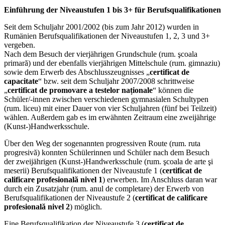
Einführung der Niveaustufen 1 bis 3+ für Berufsqualifikationen
Seit dem Schuljahr 2001/2002 (bis zum Jahr 2012) wurden in
Rumänien Berufsqualifikationen der Niveaustufen 1, 2, 3 und 3+
vergeben.
Nach dem Besuch der vierjährigen Grundschule (rum. şcoala
primară) und der ebenfalls vierjährigen Mittelschule (rum. gimnaziu)
sowie dem Erwerb des Abschlusszeugnisses „
certificat de
capacitate
“ bzw. seit dem Schuljahr 2007/2008 schrittweise
„
certificat de promovare a testelor naționale
“ können die
Schüler/-innen zwischen verschiedenen gymnasialen Schultypen
(rum. liceu) mit einer Dauer von vier Schuljahren (fünf bei Teilzeit)
wählen. Außerdem gab es im erwähnten Zeitraum eine zweijährige
(Kunst-)Handwerksschule.
Über den Weg der sogenannten progressiven Route (rum. ruta
progresivă) konnten Schülerinnen und Schüler nach dem Besuch
der zweijährigen (Kunst-)Handwerksschule (rum. şcoala de arte şi
meserii) Berufsqualifikationen der Niveaustufe 1 (
certificat de
calificare profesională nivel 1
) erwerben. Im Anschluss daran war
durch ein Zusatzjahr (rum. anul de completare) der Erwerb von
Berufsqualifikationen der Niveaustufe 2 (
certificat de calificare
profesională nivel 2
) möglich.
Eine Berufsqualifikation der Niveaustufe 3 (
certificat de