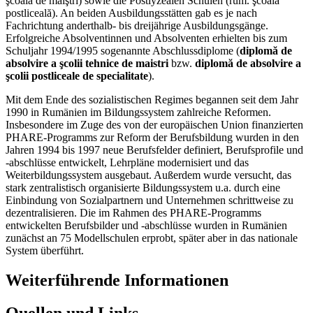
şcoala de maiştri) sowie die Postlyzealen Schulen (rum. şcoala
postliceală). An beiden Ausbildungsstätten gab es je nach
Fachrichtung anderthalb- bis dreijährige Ausbildungsgänge.
Erfolgreiche Absolventinnen und Absolventen erhielten bis zum
Schuljahr 1994/1995 sogenannte Abschlussdiplome (
diplomă de
absolvire a şcolii tehnice de maistri
bzw.
diplomă de absolvire a
şcolii postliceale de specialitate
).
Mit dem Ende des sozialistischen Regimes begannen seit dem Jahr
1990 in Rumänien im Bildungssystem zahlreiche Reformen.
Insbesondere im Zuge des von der europäischen Union finanzierten
PHARE-Programms zur Reform der Berufsbildung wurden in den
Jahren 1994 bis 1997 neue Berufsfelder definiert, Berufsprofile und
-abschlüsse entwickelt, Lehrpläne modernisiert und das
Weiterbildungssystem ausgebaut. Außerdem wurde versucht, das
stark zentralistisch organisierte Bildungssystem u.a. durch eine
Einbindung von Sozialpartnern und Unternehmen schrittweise zu
dezentralisieren. Die im Rahmen des PHARE-Programms
entwickelten Berufsbilder und -abschlüsse wurden in Rumänien
zunächst an 75 Modellschulen erprobt, später aber in das nationale
System überführt.
Weiterführende Informationen