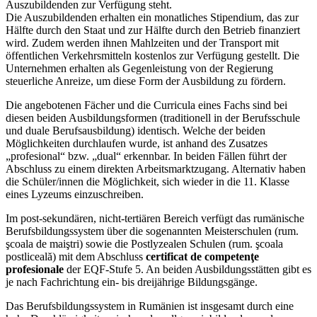
Auszubildenden zur Verfügung steht.
Die Auszubildenden erhalten ein monatliches Stipendium, das zur
Hälfte durch den Staat und zur Hälfte durch den Betrieb finanziert
wird. Zudem werden ihnen Mahlzeiten und der Transport mit
öffentlichen Verkehrsmitteln kostenlos zur Verfügung gestellt. Die
Unternehmen erhalten als Gegenleistung von der Regierung
steuerliche Anreize, um diese Form der Ausbildung zu fördern.
Die angebotenen Fächer und die Curricula eines Fachs sind bei
diesen beiden Ausbildungsformen (traditionell in der Berufsschule
und duale Berufsausbildung) identisch. Welche der beiden
Möglichkeiten durchlaufen wurde, ist anhand des Zusatzes
„profesional“ bzw. „dual“ erkennbar. In beiden Fällen führt der
Abschluss zu einem direkten Arbeitsmarktzugang. Alternativ haben
die Schüler/innen die Möglichkeit, sich wieder in die 11. Klasse
eines Lyzeums einzuschreiben.
Im post-sekundären, nicht-tertiären Bereich verfügt das rumänische
Berufsbildungssystem über die sogenannten Meisterschulen (rum.
şcoala de maiştri) sowie die Postlyzealen Schulen (rum. şcoala
postliceală) mit dem Abschluss
certificat de competenţe
profesionale
der EQF-Stufe 5. An beiden Ausbildungsstätten gibt es
je nach Fachrichtung ein- bis dreijährige Bildungsgänge.
Das Berufsbildungssystem in Rumänien ist insgesamt durch eine