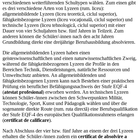
verschiedenen weiterführenden Schultypen wählen. Zum einen gibt
es drei verschiedene Arten von Lyzeen (rum. liceu):
allgemeinbildende Lyzeen (liceu teoretică, ciclul superior),
fähigkeitsbezogene Lyzeen (liceu vocaţională, ciclul superior) und
technische Lyzeen (liceu tehnologică, ciclul superior) mit einer
Dauer von vier Schuljahren bzw. fünf Jahren in Teilzeit. Zum
anderen können die Schüler/-innen nach den acht Jahren
Grundbildung direkt eine dreijährige Berufsausbildung absolvieren.
Die allgemeinbildenden Lyzeen haben einen
geisteswissenschaftlichen und einen naturwissenschaftlichen Zweig,
während die fähigkeitsbezogenen Lyzeen die Profile in den
Bereichen Technik, Dienstleistungen, natürliche Ressourcen und
Umweltschutz anbieten. An allgemeinbildenden und
fähigkeitsbezogenen Lyzeen kann nach Bestehen einer praktischen
Prüfung ein beruflicher Befähigungsnachweis der Stufe EQF-4
(
atestat profesional
) erworben werden. An technischen Lyzeen
können Schüler-/innen zwischen den Schwerpunkten Militär,
Technologie, Sport, Kunst und Pädagogik wählen und über die
sogenannte direkte Route (rum. ruta directă) eine Berufsqualifikation
der Stufe EQF-4 des europäischen Qualifikationsrahmens erlangen
(
certificat de calificare
).
Nach Abschluss der vier bzw. fünf Jahre an einem der drei Lyzeen
erhalten die Schüler-/innen zudem ein
certificat de absolvire a