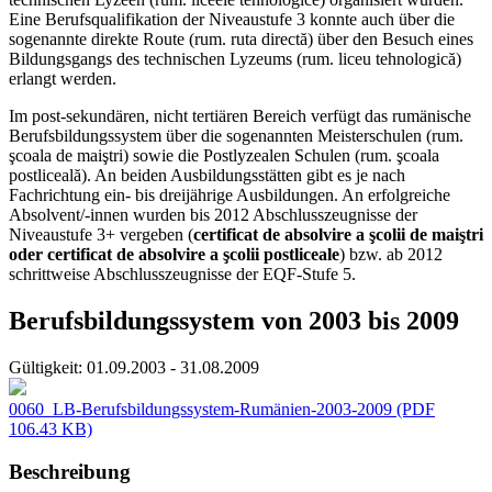
Eine Berufsqualifikation der Niveaustufe 3 konnte auch über die
sogenannte direkte Route (rum. ruta directă) über den Besuch eines
Bildungsgangs des technischen Lyzeums (rum. liceu tehnologică)
erlangt werden.
Im post-sekundären, nicht tertiären Bereich verfügt das rumänische
Berufsbildungssystem über die sogenannten Meisterschulen (rum.
şcoala de maiştri) sowie die Postlyzealen Schulen (rum. şcoala
postliceală). An beiden Ausbildungsstätten gibt es je nach
Fachrichtung ein- bis dreijährige Ausbildungen. An erfolgreiche
Absolvent/-innen wurden bis 2012 Abschlusszeugnisse der
Niveaustufe 3+ vergeben (
certificat de absolvire a şcolii de maiştri
oder certificat de absolvire a şcolii postliceale
) bzw. ab 2012
schrittweise Abschlusszeugnisse der EQF-Stufe 5.
Berufsbildungssystem von 2003 bis 2009
Gültigkeit:
01.09.2003 - 31.08.2009
0060_LB-Berufsbildungssystem-Rumänien-2003-2009
(PDF
106.43 KB)
Beschreibung