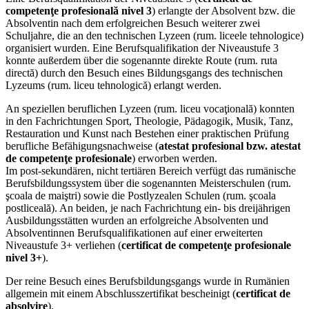
competenţe profesională nivel 3
) erlangte der Absolvent bzw. die
Absolventin nach dem erfolgreichen Besuch weiterer zwei
Schuljahre, die an den technischen Lyzeen (rum. liceele tehnologice)
organisiert wurden. Eine Berufsqualifikation der Niveaustufe 3
konnte außerdem über die sogenannte direkte Route (rum. ruta
directă) durch den Besuch eines Bildungsgangs des technischen
Lyzeums (rum. liceu tehnologică) erlangt werden.
An speziellen beruflichen Lyzeen (rum. liceu vocaţională) konnten
in den Fachrichtungen Sport, Theologie, Pädagogik, Musik, Tanz,
Restauration und Kunst nach Bestehen einer praktischen Prüfung
berufliche Befähigungsnachweise (
atestat profesional bzw. atestat
de competenţe profesionale
) erworben werden.
Im post-sekundären, nicht tertiären Bereich verfügt das rumänische
Berufsbildungssystem über die sogenannten Meisterschulen (rum.
şcoala de maiştri) sowie die Postlyzealen Schulen (rum. şcoala
postliceală). An beiden, je nach Fachrichtung ein- bis dreijährigen
Ausbildungsstätten wurden an erfolgreiche Absolventen und
Absolventinnen Berufsqualifikationen auf einer erweiterten
Niveaustufe 3+ verliehen (
certificat de competenţe profesionale
nivel 3+
).
Der reine Besuch eines Berufsbildungsgangs wurde in Rumänien
allgemein mit einem Abschlusszertifikat bescheinigt (
certificat de
absolvire
).