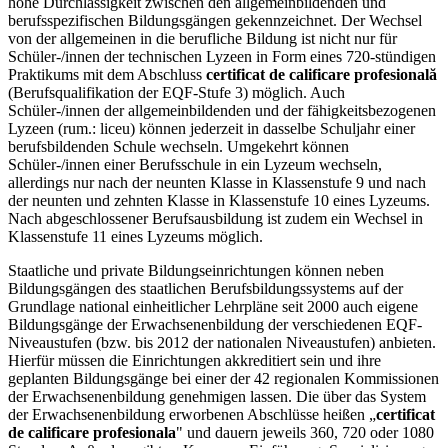
hohe Durchlässigkeit zwischen den allgemeinbildenden und
berufsspezifischen Bildungsgängen gekennzeichnet. Der Wechsel
von der allgemeinen in die berufliche Bildung ist nicht nur für
Schüler-/innen der technischen Lyzeen in Form eines 720-stündigen
Praktikums mit dem Abschluss
certificat de calificare profesională
(Berufsqualifikation der EQF-Stufe 3) möglich. Auch
Schüler-/innen der allgemeinbildenden und der fähigkeitsbezogenen
Lyzeen (rum.: liceu) können jederzeit in dasselbe Schuljahr einer
berufsbildenden Schule wechseln. Umgekehrt können
Schüler-/innen einer Berufsschule in ein Lyzeum wechseln,
allerdings nur nach der neunten Klasse in Klassenstufe 9 und nach
der neunten und zehnten Klasse in Klassenstufe 10 eines Lyzeums.
Nach abgeschlossener Berufsausbildung ist zudem ein Wechsel in
Klassenstufe 11 eines Lyzeums möglich.
Staatliche und private Bildungseinrichtungen können neben
Bildungsgängen des staatlichen Berufsbildungssystems auf der
Grundlage national einheitlicher Lehrpläne seit 2000 auch eigene
Bildungsgänge der Erwachsenenbildung der verschiedenen EQF-
Niveaustufen (bzw. bis 2012 der nationalen Niveaustufen) anbieten.
Hierfür müssen die Einrichtungen akkreditiert sein und ihre
geplanten Bildungsgänge bei einer der 42 regionalen Kommissionen
der Erwachsenenbildung genehmigen lassen. Die über das System
der Erwachsenenbildung erworbenen Abschlüsse heißen „
certificat
de calificare profesionala
" und dauern jeweils 360, 720 oder 1080