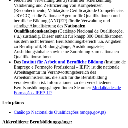
Neben der Verwaltung des Systems der Anerkennung,
Validierung und Zertifizierung von Kompetenzen
(Reconhecimento, Validação e Certificação de Competências
- RVCC) ist die Nationale Agentur für Qualifikationen und
berufliche Bildung (ANQEP) für die Verwaltung und
ständige Aktualisierung des
Nationalen
Qualifikationskatalogs
(Catálogo Nacional de Qualificaçõe,
s.u.) zuständig. Dieser enthält für knapp 300 Qualifikationen
aus dem nicht-tertiären Berufsbildungsbereich u.a. Angaben
zu Berufsprofil, Bildungsgänge, Ausbildungsziele,
Ausbildungsinhalte sowie eine Zuordnung zum nationalen
Qualifikationsrahmen.
Das
Institut für Arbeit und Berufliche Bildung
(Instituto de
Emprego e Formação Profissional – IEFP) ist die nationale
Arbeitsagentur im Verantwortungsbereich des
Arbeitsministeriums, die auch für die Berufsbildung
verantwortlich ist. Informationen zu den verschiedenen
Berufsausbildungsgängen finden Sie unter:
Modalidades de
Formação - IEFP, I.P.
Lehrpläne:
Catálogo Nacional de Qualificações (anqep.gov.pt)
Akkreditierte Berufsbildungsgänge: