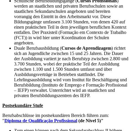
Schulische Berufsbildungsgänge (
Cursos Profissionais
)
werden an staatlichen und privaten Berufsschulen sowie an
staatlichen Sekundarschulen angeboten und bereiten
vorrangig den Eintritt in den Arbeitsmarkt vor. Diese
Bildungsgänge umfassen 3.100 Stunden, von denen 420 auf
einen praktischen Teil in dem jeweiligen beruflichen Kontext
entfallen. Der Praxisteil (Formação em Contexto de Trabalho
(FCT)) in wird hier unter Koordination der Schulen
angeboten.
Duale Berufsausbildung (
Cursos de Aprendizagem
) richtet
sich an Jugendliche zwischen 15 und 25 Jahren. Die Dauer
der Ausbildung variiert je nach Berufstyp zwischen 2.800 und
3.700 Stunden, wobei der praktische Teil der Ausbildung
zwischen 1.100 und 1.500 Stunden umfasst und über
Ausbildungsverträge in Betrieben stattfindet. Die
Lehrlingsausbildung wird vom Institut für Beschäftigung und
Berufsbildung (Instituto de Emprego e Formação Profissional
– IEFP) verwaltet. Unterrichtet wird an staatlichen und
privaten Berufsbildungszentren des IEFP.
Postsekundäre Stufe
Berufsabschlüsse im postsekundären Bereich führen zum:
"
Diploma de Qualificação Profissional
(de Nivel 5)"
Zum einen können nach dem Sekundarabschluss II höhere