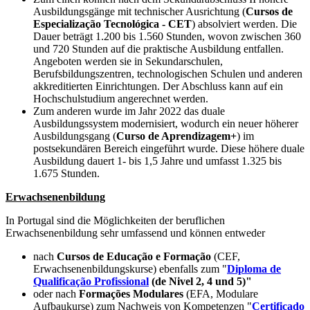
Ausbildungsgänge mit technischer Ausrichtung (
Cursos de
Especialização Tecnológica - CET
) absolviert werden. Die
Dauer beträgt 1.200 bis 1.560 Stunden, wovon zwischen 360
und 720 Stunden auf die praktische Ausbildung entfallen.
Angeboten werden sie in Sekundarschulen,
Berufsbildungszentren, technologischen Schulen und anderen
akkreditierten Einrichtungen. Der Abschluss kann auf ein
Hochschulstudium angerechnet werden.
Zum anderen wurde im Jahr 2022 das duale
Ausbildungssystem modernisiert, wodurch ein neuer höherer
Ausbildungsgang (
Curso de Aprendizagem+
) im
postsekundären Bereich eingeführt wurde. Diese höhere duale
Ausbildung dauert 1- bis 1,5 Jahre und umfasst 1.325 bis
1.675 Stunden.
Erwachsenenbildung
In Portugal sind die Möglichkeiten der beruflichen
Erwachsenenbildung sehr umfassend und können entweder
nach
Cursos de Educação e Formação
(CEF,
Erwachsenenbildungskurse) ebenfalls zum "
Diploma de
Qualificação Profissional
(de Nivel 2, 4 und 5)"
oder nach
Formações Modulares
(EFA, Modulare
Aufbaukurse) zum Nachweis von Kompetenzen "
Certificado