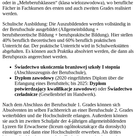
oder in „Mehrberufsklassen“ (klasa wielozawodowa), wo berufliche
Fächer in Fachkursen des ersten und auch zweiten Grades realisiert
werden.
Schulische Ausbildung: Die Auszubildenden werden vollständig in
der Berufsschule ausgebildet (Allgemeinbildung +
berufstheoretische Bildung + berufsprakitsche Bildung). Hier stellen
40% beruflich theoretischen und 60% beruflich praktischen
Unterricht dar. Der praktische Unterricht wird in Schulwerkstätten
abgehalten. Es können auch Praktika absolviert werden, die dann als
Berufspraxis angerechnet werden.
Świadectwo ukończenia branżowej szkoły I stopnia
(Abschlusszeugnis der Berufsschule),
Dyplom zawodowy
(2020 eingeführtes Diplom über die
Erlangung eines Berufstitels; bis 2025:
Dyplom
potwierdzający kwalifikacje zawodowe
) oder
Świadectwo
czeladnicze
(Gesellenbrief im Handwerk).
Nach dem Abschluss der Berufsschule 1. Grades können sich
Absolventen im selben Fachbereich an einer Berufsschule 2. Grades
weiterbilden und die Hochschulreife erlangen. Außerdem können
sie auch im zweiten Schuljahr der 4-jährigen allgemeinbildenden
Lyzeen für Erwachsene (liceum ogólnokształcące dla dorosłych)
einsteigen und dann eine Hochschulreife erwerben. Als drittes