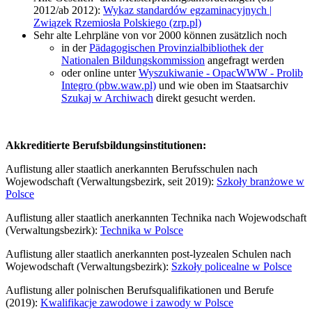
2012/ab 2012):
Wykaz standardów egzaminacyjnych |
Związek Rzemiosła Polskiego (zrp.pl)
Sehr alte Lehrpläne von vor 2000 können zusätzlich noch
in der
Pädagogischen Provinzialbibliothek der
Nationalen Bildungskommission
angefragt werden
oder online unter
Wyszukiwanie - OpacWWW - Prolib
Integro (pbw.waw.pl)
und wie oben im Staatsarchiv
Szukaj w Archiwach
direkt gesucht werden.
Akkreditierte Berufsbildungsinstitutionen:
Auflistung aller staatlich anerkannten Berufsschulen nach
Wojewodschaft (Verwaltungsbezirk, seit 2019):
Szkoły branżowe w
Polsce
Auflistung aller staatlich anerkannten Technika nach Wojewodschaft
(Verwaltungsbezirk):
Technika w Polsce
Auflistung aller staatlich anerkannten post-lyzealen Schulen nach
Wojewodschaft (Verwaltungsbezirk):
Szkoły policealne w Polsce
Auflistung aller polnischen Berufsqualifikationen und Berufe
(2019):
Kwalifikacje zawodowe i zawody w Polsce