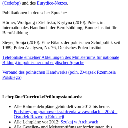
(Cedefop)
und des
Eurydice-Netzes
.
Publikationen in deutscher Sprache:
Hörner, Wolfgang / Zielińska, Krytyna (2010): Polen, in:
Internationales Handbuch der Berufsbildung, Bundesinstitut für
Berufsbildung.
Steyer, Sonja (2010): Eine Bilanz der polnischen Schulpolitik seit
1989, Polen Analysen, Nr. 76, Deutsches Polen Institut.
Telefonliste einzelner Abteilungen des Ministeriums für nationale
Bildung in polnischer und englischer Sprache
Verband des polnischen Handwerks (poln. Związek Rzemiosła
Polskiego)
Lehrpläne/Curricula/Prüfungsstandards:
Alle Rahmenlehrpläne gebündelt von 2012 bis heute:
Podstawy programowe kształcenia w zawodach – 2024 –
Ośrodek Rozwoju Edukacji
Alle Lehrpläne vor 2012:
Szukaj w Archiwach
Alle Gesellen- und Meisterprüfungsanforderungen (bis