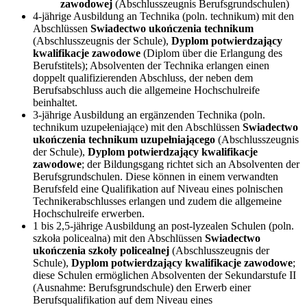
zawodowej
(Abschlusszeugnis Berufsgrundschulen)
4-jährige Ausbildung an Technika (poln. technikum) mit den
Abschlüssen
Swiadectwo ukończenia technikum
(Abschlusszeugnis der Schule),
Dyplom potwierdzający
kwalifikacje zawodowe
(Diplom über die Erlangung des
Berufstitels); Absolventen der Technika erlangen einen
doppelt qualifizierenden Abschluss, der neben dem
Berufsabschluss auch die allgemeine Hochschulreife
beinhaltet.
3-jährige Ausbildung an ergänzenden Technika (poln.
technikum uzupełeniające) mit den Abschlüssen
Swiadectwo
ukończenia technikum uzupełniającego
(Abschlusszeugnis
der Schule),
Dyplom potwierdzający kwalifikacje
zawodowe
; der Bildungsgang richtet sich an Absolventen der
Berufsgrundschulen. Diese können in einem verwandten
Berufsfeld eine Qualifikation auf Niveau eines polnischen
Technikerabschlusses erlangen und zudem die allgemeine
Hochschulreife erwerben.
1 bis 2,5-jährige Ausbildung an post-lyzealen Schulen (poln.
szkoła policealna) mit den Abschlüssen
Swiadectwo
ukończenia szkoły policealnej
(Abschlusszeugnis der
Schule),
Dyplom potwierdzający kwalifikacje zawodowe
;
diese Schulen ermöglichen Absolventen der Sekundarstufe II
(Ausnahme: Berufsgrundschule) den Erwerb einer
Berufsqualifikation auf dem Niveau eines