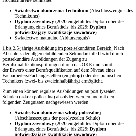
Hochschulreife beinhaltet.
Świadectwo ukończenia Technikum
(Abschlusszeugnis des
Technikums)
Dyplom zawodowy
(2020 eingeführtes Diplom über die
Erlangung eines Berufstitels; bis 2025:
Dyplom
potwierdzający kwalifikacje zawodowe
)
Świadectwo maturalne (Abiturzeugnis)
1 bis 2,5-jährige Ausbildung im post-sekundären Bereich.
Nach
Abschluss der allgemeinbildenden Sekundarstufe II wird durch
postsekundäre Ausbildungen der Zugang zu
Berufsqualifikationsprüfungen durch das OKE und somit
der Erwerb einer Berufsqualifikation auf dem Niveau eines
Facharbeiters/Fachangestellten (einjährig) oder des polnischen
Technikers (zwei- bis zweieinhalbjährig) ermöglicht.
Zum einen können reguläre Ausbildungen an post-lyzealen
Schulen (szkoła policealna) absolviert werden und mit den
folgenden Zeugnissen nachgewiesen werden:
Świadectwo ukończenia szkoły policealnej
(Abschlusszeugnis der post-lyzealen Schule)
Dyplom zawodowy
(2020 eingeführtes Diplom über die
Erlangung eines Berufstitels; bis 2025:
Dyplom
potwierdzający kwalifikacje zawodowe
)