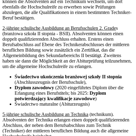
können die Absolventen auf ein Technikum wechseln, um dort
ebenfalls die Hochschulreife zu erwerben sowie Prüfungen
abzulegen, die alle Qualifikationen in einem bestimmten Techniker-
Beruf bestätigen.
2-jährige schulische Ausbildung an Berufsschulen 2. Grade
s
(branżowa szkoła II stopnia - BSII). Absolventen können einen
doppelt qualifizierenden Abschluss erhalten. Erstens einen
Berufsabschluss auf Ebene des Technikerabschlusses der mittleren
beruflichen Bildung sowie zusätzlich ein Zertifikat, das die
Allgemeinbildung des Sekundarbereichs II bestätigt. Zweitens
haben sie dann die Möglichkeit an der Abiturprüfung teilzunehmen,
um die allgemeine Hochschulreife zu erlangen.
Świadectwo ukończenia branżowej szkoły II stopnia
(Abschlusszeugnis der Berufsschule),
Dyplom zawodowy
(2020 eingeführtes Diplom über die
Erlangung eines Berufstitels; bis 2025:
Dyplom
potwierdzający kwalifikacje zawodowe
)
Świadectwo maturalne (Abiturzeugnis)
5-jährige schulische Ausbildung an Technika
(technikum).
Absolventen der Technika erlangen einen doppelt qualifizierenden
Abschluss, der neben dem Berufsabschluss zum Technik
(Techniker) der mittleren beruflichen Bildung auch die allgemeine