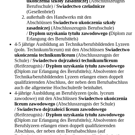
ukończenia szkoły zasadniczej
(Abschlusszeugnis
Berufsschule) /
Swiadectwo czeladnicze
(Gesellenbrief)
außerhalb des Handwerks mit den
Abschöüssen
Swiadectwo ukończenia szkoły
zasadniczej
(Abschlusszeugnis Berufsschule)
/
Dyplom uzyskania tytułu zawodowego (
Diplom zur
Erlangung des Berufstitels)
4-5 jährige Ausbildung an Technika/berufsbildenden Lyzeen
(poln. Technikum/liceum) mit den Abschlüssen
Swiadectwo
ukończenia technikum/liceum
(Abschlusszeugnis der
Schule) /
Swiadectwo dojrzałości technikum/liceum
(Reifezeugnis)
/ Dyplom uzyskania tytułu zawodowego
(
Diplom zur Erlangung des Berufstitels); Absolventen der
Technika/berufsbildenden Lyzeen erlangen einen doppelt
qualifizierenden Abschluss, der neben dem Berufsabschluss
auch die allgemeine Hochschulreife beinhaltet.
4-jährige Ausbildung an Berufslyzeen (poln. lyceum
zawodowe) mit den Abschlüssen
Swiadectwo ukończenia
liceum zawodowego
(Abschlusszeugnis der Schule)
/
Swiadectwo dojrzałości liceum zawodowego
(Reifezeugnis) /
Dyplom uzyskania tytułu zawodowego
(
Diplom zur Erlangung des Berufstitels); Absolventen der
Berufslyzeen erlangen einen doppelt qualifizierenden
Abschluss, der neben dem Berufsabschluss (auf