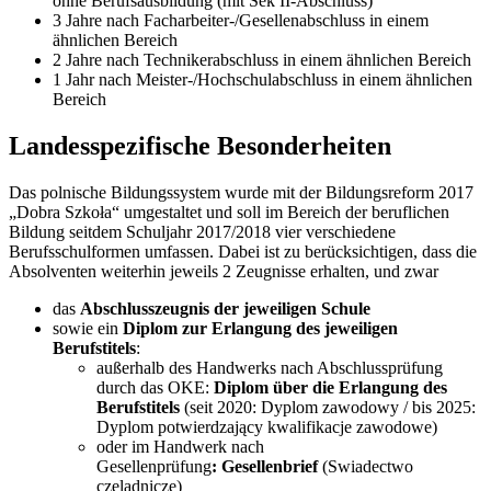
ohne Berufsausbildung (mit Sek II-Abschluss)
3 Jahre nach Facharbeiter-/Gesellenabschluss in einem
ähnlichen Bereich
2 Jahre nach Technikerabschluss in einem ähnlichen Bereich
1 Jahr nach Meister-/Hochschulabschluss in einem ähnlichen
Bereich
Landesspezifische Besonderheiten
Das polnische Bildungssystem wurde mit der Bildungsreform 2017
„Dobra Szkoła“ umgestaltet und soll im Bereich der beruflichen
Bildung seitdem Schuljahr 2017/2018 vier verschiedene
Berufsschulformen umfassen. Dabei ist zu berücksichtigen, dass die
Absolventen weiterhin jeweils 2 Zeugnisse erhalten, und zwar
das
Abschlusszeugnis der jeweiligen Schule
sowie ein
Diplom zur Erlangung des jeweiligen
Berufstitels
:
außerhalb des Handwerks nach Abschlussprüfung
durch das OKE:
Diplom über die Erlangung des
Berufstitels
(seit 2020: Dyplom zawodowy / bis 2025:
Dyplom potwierdzający kwalifikacje zawodowe)
oder im Handwerk nach
Gesellenprüfung
: Gesellenbrief
(Swiadectwo
czeladnicze)