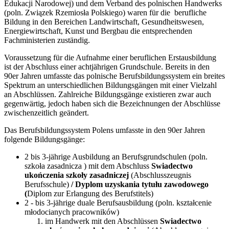
Edukacji Narodowej) und dem Verband des polnischen Handwerks
(poln. Związek Rzemiosła Polskiego) waren für die berufliche
Bildung in den Bereichen Landwirtschaft, Gesundheitswesen,
Energiewirtschaft, Kunst und Bergbau die entsprechenden
Fachministerien zuständig.
Voraussetzung für die Aufnahme einer beruflichen Erstausbildung
ist der Abschluss einer achtjährigen Grundschule. Bereits in den
90er Jahren umfasste das polnische Berufsbildungssystem ein breites
Spektrum an unterschiedlichen Bildungsgängen mit einer Vielzahl
an Abschlüssen. Zahlreiche Bildungsgänge existieren zwar auch
gegenwärtig, jedoch haben sich die Bezeichnungen der Abschlüsse
zwischenzeitlich geändert.
Das Berufsbildungssystem Polens umfasste in den 90er Jahren
folgende Bildungsgänge:
2 bis 3-jährige Ausbildung an Berufsgrundschulen (poln.
szkoła zasadnicza ) mit dem Abschluss
Swiadectwo
ukończenia szkoły zasadniczej
(Abschlusszeugnis
Berufsschule)
/ Dyplom uzyskania tytułu zawodowego
(
Diplom zur Erlangung des Berufstitels)
2 - bis 3-jährige duale Berufsausbildung (poln. kształcenie
młodocianych pracowników)
im Handwerk mit den Abschlüssen
Swiadectwo