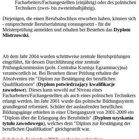
Facharbeiters/Fachangestellten (einjährig) oder des polnischen
Technikers (zwei- bis zweieinhalbjährig).
Diejenigen, die einen Berufsabschluss erworben haben, können sich
- entsprechende Berufserfahrung vorausgesetzt - für die
Meisterprüfung anmelden und erhalten bei Bestehen das
Dyplom
Mistrzowski
.
Ab dem Jahr 2004 wurden schrittweise zentrale Berufsprüfungen
eingeführt, für dessen Durchführung eine zentrale
Prüfungskommission (poln. Centralna Komisja Egzaminacyjna)
verantwortlich ist. Bei Bestehen dieser Prüfung erhalten die
Absolventen ein "Diplom zur Bestätigung der beruflichen
Qualifikationen" (
Dyplom potwiedrzający kwalifikacje
zawodowe
). Dieses kann sowohl auf Niveau eines
Facharbeiters/Fachangestellten als auch eines polnischen Technikers
erlangt werden. Im Jahr 2001 wurde das polnische Bildungssystem
grundlegend reformiert. Schüler der auslaufenden beruflichen
Bildungsgänge erhielten in einer Übergangszeit von 2001-2009 ein
"Diplom über die Erlangung des Berufstitels" (
Dyplom uzyskania
tytułu zawodowego
), welches dem "Diplom zur Bestätigung der
beruflichen Qualifikation" gleichgestellt war.