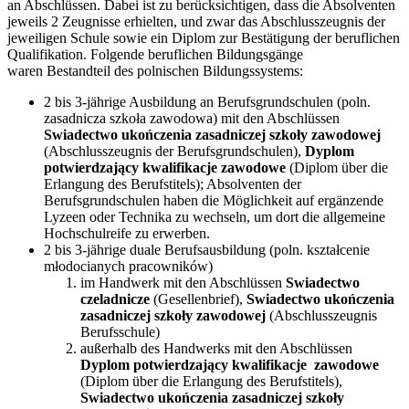
an Abschlüssen. Dabei ist zu berücksichtigen, dass die Absolventen
jeweils 2 Zeugnisse erhielten, und zwar das Abschlusszeugnis der
jeweiligen Schule sowie ein Diplom zur Bestätigung der beruflichen
Qualifikation. Folgende beruflichen Bildungsgänge
waren Bestandteil des polnischen Bildungssystems:
2 bis 3-jährige Ausbildung an Berufsgrundschulen (poln.
zasadnicza szkoła zawodowa) mit den Abschlüssen
Swiadectwo ukończenia zasadniczej szkoły zawodowej
(Abschlusszeugnis der Berufsgrundschulen),
Dyplom
potwierdzający kwalifikacje zawodowe
(Diplom über die
Erlangung des Berufstitels); Absolventen der
Berufsgrundschulen haben die Möglichkeit auf ergänzende
Lyzeen oder Technika zu wechseln, um dort die allgemeine
Hochschulreife zu erwerben.
2 bis 3-jährige duale Berufsausbildung (poln. kształcenie
młodocianych pracowników)
im Handwerk mit den Abschlüssen
Swiadectwo
czeladnicze
(Gesellenbrief),
Swiadectwo ukończenia
zasadniczej szkoły zawodowej
(Abschlusszeugnis
Berufsschule)
außerhalb des Handwerks mit den Abschlüssen
Dyplom potwierdzający kwalifikacje zawodowe
(Diplom über die Erlangung des Berufstitels),
Swiadectwo ukończenia zasadniczej szkoły