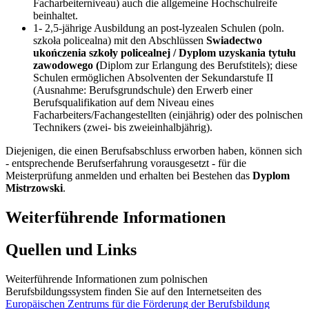
Facharbeiterniveau) auch die allgemeine Hochschulreife
beinhaltet.
1- 2,5-jährige Ausbildung an post-lyzealen Schulen (poln.
szkoła policealna) mit den Abschlüssen
Swiadectwo
ukończenia szkoły policealnej / Dyplom uzyskania tytułu
zawodowego (
Diplom zur Erlangung des Berufstitels); diese
Schulen ermöglichen Absolventen der Sekundarstufe II
(Ausnahme: Berufsgrundschule) den Erwerb einer
Berufsqualifikation auf dem Niveau eines
Facharbeiters/Fachangestellten (einjährig) oder des polnischen
Technikers (zwei- bis zweieinhalbjährig).
Diejenigen, die einen Berufsabschluss erworben haben, können sich
- entsprechende Berufserfahrung vorausgesetzt - für die
Meisterprüfung anmelden und erhalten bei Bestehen das
Dyplom
Mistrzowski
.
Weiterführende Informationen
Quellen und Links
Weiterführende Informationen zum polnischen
Berufsbildungssystem finden Sie auf den Internetseiten des
Europäischen Zentrums für die Förderung der Berufsbildung