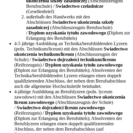
ukończenia szkoły zasadniczej
(Abschlusszeugnis
Berufsschule) /
Swiadectwo czeladnicze
(Gesellenbrief)
außerhalb des Handwerks mit den
Abschöüssen
Swiadectwo ukończenia szkoły
zasadniczej
(Abschlusszeugnis Berufsschule)
/
Dyplom uzyskania tytułu zawodowego (
Diplom zur
Erlangung des Berufstitels)
4-5 jährige Ausbildung an Technika/berufsbildenden Lyzeen
(poln. Technikum/liceum) mit den Abschlüssen
Swiadectwo
ukończenia technikum/liceum
(Abschlusszeugnis der
Schule) /
Swiadectwo dojrzałości technikum/liceum
(Reifezeugnis)
/ Dyplom uzyskania tytułu zawodowego
(
Diplom zur Erlangung des Berufstitels); Absolventen der
Technika/berufsbildenden Lyzeen erlangen einen doppelt
qualifizierenden Abschluss, der neben dem Berufsabschluss
auch die allgemeine Hochschulreife beinhaltet.
4-jährige Ausbildung an Berufslyzeen (poln. lyceum
zawodowe) mit den Abschlüssen
Swiadectwo ukończenia
liceum zawodowego
(Abschlusszeugnis der Schule)
/
Swiadectwo dojrzałości liceum zawodowego
(Reifezeugnis) /
Dyplom uzyskania tytułu zawodowego
(
Diplom zur Erlangung des Berufstitels); Absolventen der
Berufslyzeen erlangen einen doppelt qualifizierenden
Abschluss, der neben dem Berufsabschluss (auf