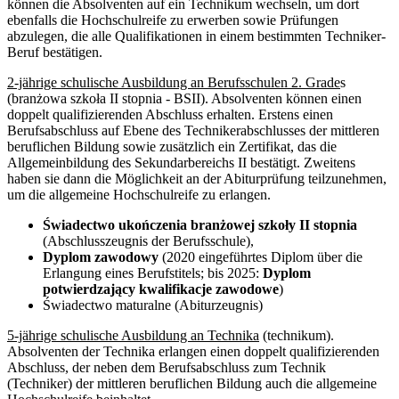
können die Absolventen auf ein Technikum wechseln, um dort
ebenfalls die Hochschulreife zu erwerben sowie Prüfungen
abzulegen, die alle Qualifikationen in einem bestimmten Techniker-
Beruf bestätigen.
2-jährige schulische Ausbildung an Berufsschulen 2. Grade
s
(branżowa szkoła II stopnia - BSII). Absolventen können einen
doppelt qualifizierenden Abschluss erhalten. Erstens einen
Berufsabschluss auf Ebene des Technikerabschlusses der mittleren
beruflichen Bildung sowie zusätzlich ein Zertifikat, das die
Allgemeinbildung des Sekundarbereichs II bestätigt. Zweitens
haben sie dann die Möglichkeit an der Abiturprüfung teilzunehmen,
um die allgemeine Hochschulreife zu erlangen.
Świadectwo ukończenia branżowej szkoły II stopnia
(Abschlusszeugnis der Berufsschule),
Dyplom zawodowy
(2020 eingeführtes Diplom über die
Erlangung eines Berufstitels; bis 2025:
Dyplom
potwierdzający kwalifikacje zawodowe
)
Świadectwo maturalne (Abiturzeugnis)
5-jährige schulische Ausbildung an Technika
(technikum).
Absolventen der Technika erlangen einen doppelt qualifizierenden
Abschluss, der neben dem Berufsabschluss zum Technik
(Techniker) der mittleren beruflichen Bildung auch die allgemeine