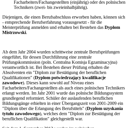
Facharbeiters/Fachangestellten (einjährig) oder des polnischen
Technikers (zwei- bis zweieinhalbjährig).
Diejenigen, die einen Berufsabschluss erworben haben, können sich
- entsprechende Berufserfahrung vorausgesetzt - für die
Meisterprüfung anmelden und erhalten bei Bestehen das
Dyplom
Mistrzowski
.
Ab dem Jahr 2004 wurden schrittweise zentrale Berufsprüfungen
eingeführt, für dessen Durchführung eine zentrale
Prüfungskommission (poln. Centralna Komisja Egzaminacyjna)
verantwortlich ist. Bei Bestehen dieser Prüfung erhalten die
Absolventen ein "Diplom zur Bestätigung der beruflichen
Qualifikationen" (
Dyplom potwiedrzający kwalifikacje
zawodowe
). Dieses kann sowohl auf Niveau eines
Facharbeiters/Fachangestellten als auch eines polnischen Technikers
erlangt werden. Im Jahr 2001 wurde das polnische Bildungssystem
grundlegend reformiert. Schüler der auslaufenden beruflichen
Bildungsgänge erhielten in einer Übergangszeit von 2001-2009 ein
"Diplom über die Erlangung des Berufstitels" (
Dyplom uzyskania
tytułu zawodowego
), welches dem "Diplom zur Bestätigung der
beruflichen Qualifikation" gleichgestellt war.