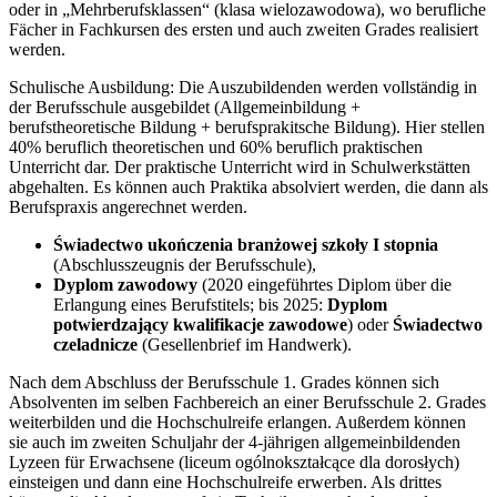
oder in „Mehrberufsklassen“ (klasa wielozawodowa), wo berufliche
Fächer in Fachkursen des ersten und auch zweiten Grades realisiert
werden.
Schulische Ausbildung: Die Auszubildenden werden vollständig in
der Berufsschule ausgebildet (Allgemeinbildung +
berufstheoretische Bildung + berufsprakitsche Bildung). Hier stellen
40% beruflich theoretischen und 60% beruflich praktischen
Unterricht dar. Der praktische Unterricht wird in Schulwerkstätten
abgehalten. Es können auch Praktika absolviert werden, die dann als
Berufspraxis angerechnet werden.
Świadectwo ukończenia branżowej szkoły I stopnia
(Abschlusszeugnis der Berufsschule),
Dyplom zawodowy
(2020 eingeführtes Diplom über die
Erlangung eines Berufstitels; bis 2025:
Dyplom
potwierdzający kwalifikacje zawodowe
) oder
Świadectwo
czeladnicze
(Gesellenbrief im Handwerk).
Nach dem Abschluss der Berufsschule 1. Grades können sich
Absolventen im selben Fachbereich an einer Berufsschule 2. Grades
weiterbilden und die Hochschulreife erlangen. Außerdem können
sie auch im zweiten Schuljahr der 4-jährigen allgemeinbildenden
Lyzeen für Erwachsene (liceum ogólnokształcące dla dorosłych)
einsteigen und dann eine Hochschulreife erwerben. Als drittes