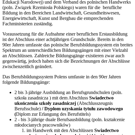
Edukacji Narodowej) und dem Verband des polnischen Handwerks
(poln. Związek Rzemiosła Polskiego) waren für die berufliche
Bildung in den Bereichen Landwirtschaft, Gesundheitswesen,
Energiewirtschaft, Kunst und Bergbau die entsprechenden
Fachministerien zuständig.
Voraussetzung für die Aufnahme einer beruflichen Erstausbildung
ist der Abschluss einer achtjährigen Grundschule. Bereits in den
90er Jahren umfasste das polnische Berufsbildungssystem ein breites
Spektrum an unterschiedlichen Bildungsgängen mit einer Vielzahl
an Abschlüssen. Zahlreiche Bildungsgänge existieren zwar auch
gegenwärtig, jedoch haben sich die Bezeichnungen der Abschlüsse
zwischenzeitlich geändert.
Das Berufsbildungssystem Polens umfasste in den 90er Jahren
folgende Bildungsgänge:
2 bis 3-jährige Ausbildung an Berufsgrundschulen (poln.
szkoła zasadnicza ) mit dem Abschluss
Swiadectwo
ukończenia szkoły zasadniczej
(Abschlusszeugnis
Berufsschule)
/ Dyplom uzyskania tytułu zawodowego
(
Diplom zur Erlangung des Berufstitels)
2 - bis 3-jährige duale Berufsausbildung (poln. kształcenie
młodocianych pracowników)
im Handwerk mit den Abschlüssen
Swiadectwo