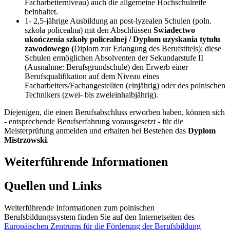
Facharbeiterniveau) auch die allgemeine Hochschulreife
beinhaltet.
1- 2,5-jährige Ausbildung an post-lyzealen Schulen (poln.
szkoła policealna) mit den Abschlüssen
Swiadectwo
ukończenia szkoły policealnej / Dyplom uzyskania tytułu
zawodowego (
Diplom zur Erlangung des Berufstitels); diese
Schulen ermöglichen Absolventen der Sekundarstufe II
(Ausnahme: Berufsgrundschule) den Erwerb einer
Berufsqualifikation auf dem Niveau eines
Facharbeiters/Fachangestellten (einjährig) oder des polnischen
Technikers (zwei- bis zweieinhalbjährig).
Diejenigen, die einen Berufsabschluss erworben haben, können sich
- entsprechende Berufserfahrung vorausgesetzt - für die
Meisterprüfung anmelden und erhalten bei Bestehen das
Dyplom
Mistrzowski
.
Weiterführende Informationen
Quellen und Links
Weiterführende Informationen zum polnischen
Berufsbildungssystem finden Sie auf den Internetseiten des
Europäischen Zentrums für die Förderung der Berufsbildung