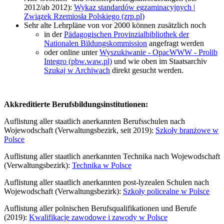
2012/ab 2012):
Wykaz standardów egzaminacyjnych |
Związek Rzemiosła Polskiego (zrp.pl)
Sehr alte Lehrpläne von vor 2000 können zusätzlich noch
in der
Pädagogischen Provinzialbibliothek der
Nationalen Bildungskommission
angefragt werden
oder online unter
Wyszukiwanie - OpacWWW - Prolib
Integro (pbw.waw.pl)
und wie oben im Staatsarchiv
Szukaj w Archiwach
direkt gesucht werden.
Akkreditierte Berufsbildungsinstitutionen:
Auflistung aller staatlich anerkannten Berufsschulen nach
Wojewodschaft (Verwaltungsbezirk, seit 2019):
Szkoły branżowe w
Polsce
Auflistung aller staatlich anerkannten Technika nach Wojewodschaft
(Verwaltungsbezirk):
Technika w Polsce
Auflistung aller staatlich anerkannten post-lyzealen Schulen nach
Wojewodschaft (Verwaltungsbezirk):
Szkoły policealne w Polsce
Auflistung aller polnischen Berufsqualifikationen und Berufe
(2019):
Kwalifikacje zawodowe i zawody w Polsce