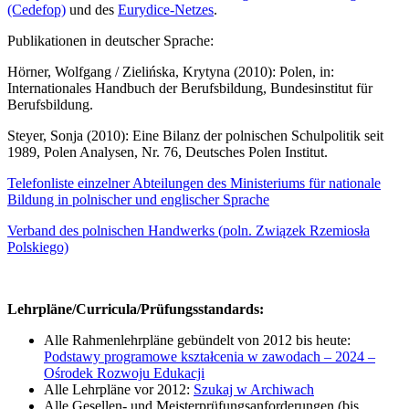
(Cedefop)
und des
Eurydice-Netzes
.
Publikationen in deutscher Sprache:
Hörner, Wolfgang / Zielińska, Krytyna (2010): Polen, in:
Internationales Handbuch der Berufsbildung, Bundesinstitut für
Berufsbildung.
Steyer, Sonja (2010): Eine Bilanz der polnischen Schulpolitik seit
1989, Polen Analysen, Nr. 76, Deutsches Polen Institut.
Telefonliste einzelner Abteilungen des Ministeriums für nationale
Bildung in polnischer und englischer Sprache
Verband des polnischen Handwerks (poln. Związek Rzemiosła
Polskiego)
Lehrpläne/Curricula/Prüfungsstandards:
Alle Rahmenlehrpläne gebündelt von 2012 bis heute:
Podstawy programowe kształcenia w zawodach – 2024 –
Ośrodek Rozwoju Edukacji
Alle Lehrpläne vor 2012:
Szukaj w Archiwach
Alle Gesellen- und Meisterprüfungsanforderungen (bis