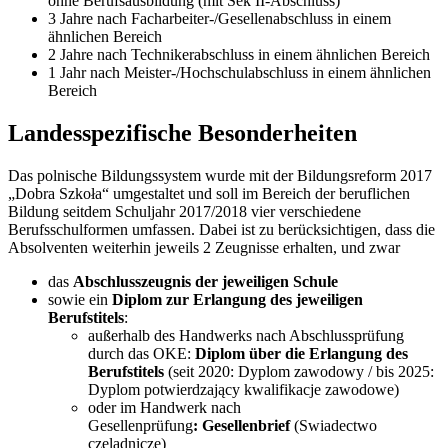
ohne Berufsausbildung (mit Sek II-Abschluss)
3 Jahre nach Facharbeiter-/Gesellenabschluss in einem
ähnlichen Bereich
2 Jahre nach Technikerabschluss in einem ähnlichen Bereich
1 Jahr nach Meister-/Hochschulabschluss in einem ähnlichen
Bereich
Landesspezifische Besonderheiten
Das polnische Bildungssystem wurde mit der Bildungsreform 2017
„Dobra Szkoła“ umgestaltet und soll im Bereich der beruflichen
Bildung seitdem Schuljahr 2017/2018 vier verschiedene
Berufsschulformen umfassen. Dabei ist zu berücksichtigen, dass die
Absolventen weiterhin jeweils 2 Zeugnisse erhalten, und zwar
das
Abschlusszeugnis der jeweiligen Schule
sowie ein
Diplom zur Erlangung des jeweiligen
Berufstitels
:
außerhalb des Handwerks nach Abschlussprüfung
durch das OKE:
Diplom über die Erlangung des
Berufstitels
(seit 2020: Dyplom zawodowy / bis 2025:
Dyplom potwierdzający kwalifikacje zawodowe)
oder im Handwerk nach
Gesellenprüfung
: Gesellenbrief
(Swiadectwo
czeladnicze)