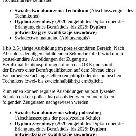
Hochschulreife beinhaltet.
Świadectwo ukończenia Technikum
(Abschlusszeugnis des
Technikums)
Dyplom zawodowy
(2020 eingeführtes Diplom über die
Erlangung eines Berufstitels; bis 2025:
Dyplom
potwierdzający kwalifikacje zawodowe
)
Świadectwo maturalne (Abiturzeugnis)
1 bis 2,5-jährige Ausbildung im post-sekundären Bereich.
Nach
Abschluss der allgemeinbildenden Sekundarstufe II wird durch
postsekundäre Ausbildungen der Zugang zu
Berufsqualifikationsprüfungen durch das OKE und somit
der Erwerb einer Berufsqualifikation auf dem Niveau eines
Facharbeiters/Fachangestellten (einjährig) oder des polnischen
Technikers (zwei- bis zweieinhalbjährig) ermöglicht.
Zum einen können reguläre Ausbildungen an post-lyzealen
Schulen (szkoła policealna) absolviert werden und mit den
folgenden Zeugnissen nachgewiesen werden:
Świadectwo ukończenia szkoły policealnej
(Abschlusszeugnis der post-lyzealen Schule)
Dyplom zawodowy
(2020 eingeführtes Diplom über die
Erlangung eines Berufstitels; bis 2025:
Dyplom
potwierdzający kwalifikacje zawodowe
)