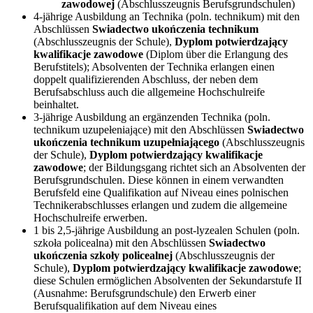
zawodowej
(Abschlusszeugnis Berufsgrundschulen)
4-jährige Ausbildung an Technika (poln. technikum) mit den
Abschlüssen
Swiadectwo ukończenia technikum
(Abschlusszeugnis der Schule),
Dyplom potwierdzający
kwalifikacje zawodowe
(Diplom über die Erlangung des
Berufstitels); Absolventen der Technika erlangen einen
doppelt qualifizierenden Abschluss, der neben dem
Berufsabschluss auch die allgemeine Hochschulreife
beinhaltet.
3-jährige Ausbildung an ergänzenden Technika (poln.
technikum uzupełeniające) mit den Abschlüssen
Swiadectwo
ukończenia technikum uzupełniającego
(Abschlusszeugnis
der Schule),
Dyplom potwierdzający kwalifikacje
zawodowe
; der Bildungsgang richtet sich an Absolventen der
Berufsgrundschulen. Diese können in einem verwandten
Berufsfeld eine Qualifikation auf Niveau eines polnischen
Technikerabschlusses erlangen und zudem die allgemeine
Hochschulreife erwerben.
1 bis 2,5-jährige Ausbildung an post-lyzealen Schulen (poln.
szkoła policealna) mit den Abschlüssen
Swiadectwo
ukończenia szkoły policealnej
(Abschlusszeugnis der
Schule),
Dyplom potwierdzający kwalifikacje zawodowe
;
diese Schulen ermöglichen Absolventen der Sekundarstufe II
(Ausnahme: Berufsgrundschule) den Erwerb einer
Berufsqualifikation auf dem Niveau eines