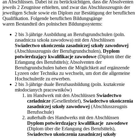
an Abschlüssen. Dabei ist zu berücksichtigen, dass die Absolventen
jeweils 2 Zeugnisse erhielten, und zwar das Abschlusszeugnis der
jeweiligen Schule sowie ein Diplom zur Bestätigung der beruflichen
Qualifikation. Folgende beruflichen Bildungsgänge
waren Bestandteil des polnischen Bildungssystems:
2 bis 3-jährige Ausbildung an Berufsgrundschulen (poln.
zasadnicza szkoła zawodowa) mit den Abschlüssen
Swiadectwo ukończenia zasadniczej szkoły zawodowej
(Abschlusszeugnis der Berufsgrundschulen),
Dyplom
potwierdzający kwalifikacje zawodowe
(Diplom über die
Erlangung des Berufstitels); Absolventen der
Berufsgrundschulen haben die Möglichkeit auf ergänzende
Lyzeen oder Technika zu wechseln, um dort die allgemeine
Hochschulreife zu erwerben.
2 bis 3-jährige duale Berufsausbildung (poln. kształcenie
młodocianych pracowników)
im Handwerk mit den Abschlüssen
Swiadectwo
czeladnicze
(Gesellenbrief),
Swiadectwo ukończenia
zasadniczej szkoły zawodowej
(Abschlusszeugnis
Berufsschule)
außerhalb des Handwerks mit den Abschlüssen
Dyplom potwierdzający kwalifikacje zawodowe
(Diplom über die Erlangung des Berufstitels),
Swiadectwo ukończenia zasadniczej szkoły