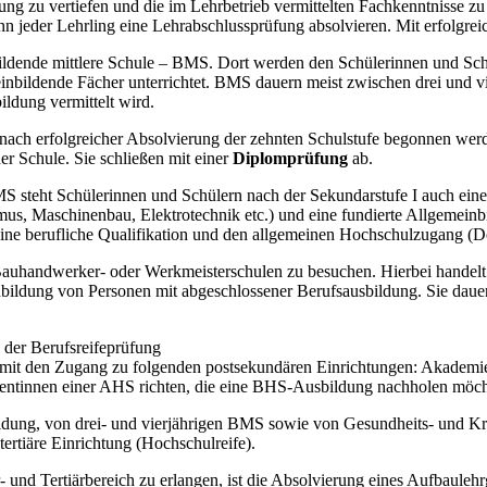
dung zu vertiefen und die im Lehrbetrieb vermittelten Fachkenntnisse z
nn jeder Lehrling eine Lehrabschlussprüfung absolvieren. Mit erfolgre
ildende mittlere Schule – BMS. Dort werden den Schülerinnen und Sch
einbildende Fächer unterrichtet. BMS dauern meist zwischen drei und v
ildung vermittelt wird.
ach erfolgreicher Absolvierung der zehnten Schulstufe begonnen werde
er Schule. Sie schließen mit einer
Diplomprüfung
ab.
S steht Schülerinnen und Schülern nach der Sekundarstufe I auch eine
us, Maschinenbau, Elektrotechnik etc.) und eine fundierte Allgemeinbi
ine berufliche Qualifikation und den allgemeinen Hochschulzugang (Do
 Bauhandwerker- oder Werkmeisterschulen zu besuchen. Hierbei handelt
hbildung von Personen mit abgeschlossener Berufsausbildung. Sie dauer
der Berufsreifeprüfung
amit den Zugang zu folgenden postsekundären Einrichtungen: Akademie
lventinnen einer AHS richten, die eine BHS-Ausbildung nachholen möch
ldung, von drei- und vierjährigen BMS sowie von Gesundheits- und Kr
tertiäre Einrichtung (Hochschulreife).
 und Tertiärbereich zu erlangen, ist die Absolvierung eines Aufbaule