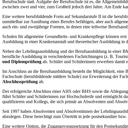
Berufsschule statt. Aufgabe der Berufsschule ist es, die Allgemeinbil
zwischen zwei und vier, zum Großteil jedoch drei Jahre. Am Ende ka
Eine weitere berufsbildende Form auf Sekundarstufe II ist die
berufsb
unmittelbar zur Ausübung eines Berufes befähigen, aber auch allgem
auch ein- und zweijährige Formen, in denen eine teilweise Berufsausb
Schulen für allgemeine Gesundheits- und Krankenpflege können erst n
Ausbildung in einer Krankenanstalt und theoretischer Ausbildung in d
Neben der Lehrlingsausbildung und der Berufsausbildung in einer BM
berufliche Ausbildung in verschiedenen Fachrichtungen (z. B. Tourism
und Diplomprüfung
ab. Schüler und Schülerinnen erwerben damit e
Im Anschluss an die Berufsausbildung besteht die Möglichkeit, eine
Fachschule (berufsbildende mittlere Schule) zur Erweiterung der Fac
Abschlussprüfung
ab.
Der erfolgreiche Abschluss einer AHS oder BHS sowie die Ablegung 
führt Schüler und Schülerinnen zur Hochschulreife und ermöglicht d
qualifizieren und Kollegs, die sich primär an Absolventen und Abso
Seit 1997 haben Absolventen und Absolventinnen der Lehrlingsausbi
abzulegen. Diese berechtigt zum Übertritt in jede postsekundäre bzw. 
Eine weitere Option, die Zugangsvoraussetzung für den Postsekundär-