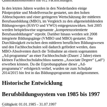
Qualifikationsdossiers mit 612 Fachrichtungen.
In den letzten Jahren wurden in den Niederlanden einige
Pilotprojekte und Modellversuche gestartet, um den hohen
Abbruchquoten und einer geringeren Wertschätzung der mittleren
Berufsausbildung (MBO), im Vergleich zu den allgemeinbildenden
Bildungswegen (HAVO und VWO) entgegenzuwirken. Seit 2005
werden beispielsweise sogenannte „kompetenzorientierte
Berufsausbildungen“ erprobt. Darüber hinaus werden seit 2008
integrierte Bildungsgänge (VMBO und MBO) gestartet. Die
Durchlässigkeit zwischen dem mittleren beruflichen Bildungswesen
und den Fachhochschulen soll dadurch gefördert werden, dass
MBO-Absolventen durch die Teilnahme an einem sogenannten
„Ad-programma“ an einer Fachhochschule (Dauer: 2 Jahre) einen
kleinen Fachhochschulabschluss namens „Associate Degree“ („ad“)
erwerben können. Da die Erprobungsphase dieser „Ad-
programma’s“ erfolgreich verlief, wurden sie zum Schuljahr
2014/2015 hin fest in das Bildungsprogramm mit aufgenommen.
Historische Entwicklung
Berufsbildungssystem von 1985 bis 1997
Gültigkeit:
01.01.1985 - 31.07.1997