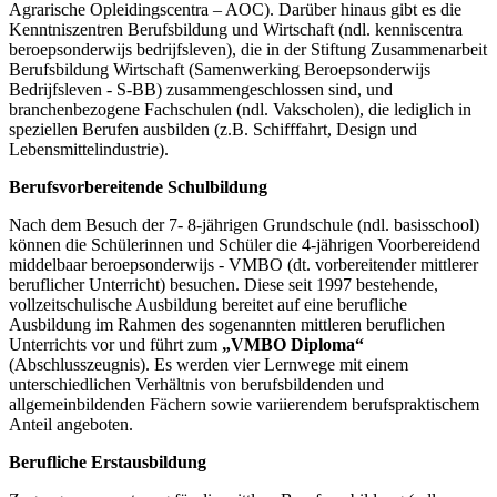
Agrarische Opleidingscentra – AOC). Darüber hinaus gibt es die
Kenntniszentren Berufsbildung und Wirtschaft (ndl. kenniscentra
beroepsonderwijs bedrijfsleven), die in der Stiftung Zusammenarbeit
Berufsbildung Wirtschaft (Samenwerking Beroepsonderwijs
Bedrijfsleven - S-BB) zusammengeschlossen sind, und
branchenbezogene Fachschulen (ndl. Vakscholen), die lediglich in
speziellen Berufen ausbilden (z.B. Schifffahrt, Design und
Lebensmittelindustrie).
Berufsvorbereitende Schulbildung
Nach dem Besuch der 7- 8-jährigen Grundschule (ndl. basisschool)
können die Schülerinnen und Schüler die 4-jährigen
Voorbereidend
middelbaar beroepsonderwijs - VMBO (dt. vorbereitender mittlerer
beruflicher Unterricht) besuchen. Diese seit 1997 bestehende,
vollzeitschulische Ausbildung bereitet auf eine berufliche
Ausbildung im Rahmen des sogenannten mittleren beruflichen
Unterrichts vor und führt zum
„VMBO Diploma“
(Abschlusszeugnis). Es werden vier Lernwege mit einem
unterschiedlichen Verhältnis von berufsbildenden und
allgemeinbildenden Fächern sowie variierendem berufspraktischem
Anteil angeboten.
Berufliche Erstausbildung