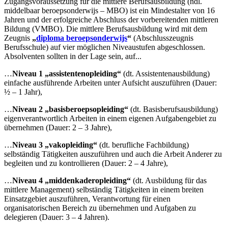
Zugangsvoraussetzung für die mittlere Berufsausbildung (ndl.
middelbaar beroepsonderwijs – MBO) ist ein Mindestalter von 16
Jahren und der erfolgreiche Abschluss der vorbereitenden mittleren
Bildung (VMBO). Die mittlere Berufsausbildung wird mit dem
Zeugnis
„
diploma beroepsonderwijs
“
(Abschlusszeugnis
Berufsschule) auf vier möglichen Niveaustufen abgeschlossen.
Absolventen sollten in der Lage sein, auf...
…
Niveau 1 „assistentenopleiding“
(dt. Assistentenausbildung)
einfache ausführende Arbeiten unter Aufsicht auszuführen (Dauer:
½ – 1 Jahr),
…
Niveau 2
„basisberoepsopleiding“
(dt. Basisberufsausbildung)
eigenverantwortlich Arbeiten in einem eigenen Aufgabengebiet zu
übernehmen (Dauer: 2 – 3 Jahre),
…
Niveau 3
„vakopleiding“
(dt. berufliche Fachbildung)
selbständig Tätigkeiten auszuführen und auch die Arbeit Anderer zu
begleiten und zu kontrollieren (Dauer: 2 – 4 Jahre),
…
Niveau 4 „middenkaderopleiding“
(dt. Ausbildung für das
mittlere Management) selbständig Tätigkeiten in einem breiten
Einsatzgebiet auszuführen, Verantwortung für einen
organisatorischen Bereich zu übernehmen und Aufgaben zu
delegieren (Dauer: 3 – 4 Jahren).