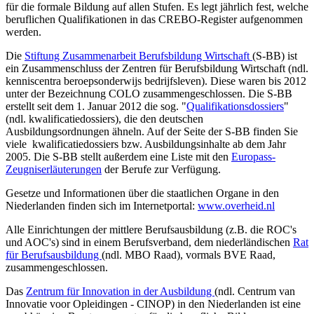
für die formale Bildung auf allen Stufen. Es legt jährlich fest, welche
beruflichen Qualifikationen in das CREBO-Register aufgenommen
werden.
Die
Stiftung Zusammenarbeit Berufsbildung Wirtschaft
(S-BB) ist
ein Zusammenschluss der Zentren für Berufsbildung Wirtschaft (ndl.
kenniscentra beroepsonderwijs bedrijfsleven). Diese waren bis 2012
unter der Bezeichnung COLO zusammengeschlossen. Die S-BB
erstellt seit dem 1. Januar 2012 die sog. "
Qualifikationsdossiers
"
(ndl. kwalificatiedossiers), die den deutschen
Ausbildungsordnungen ähneln. Auf der Seite der S-BB finden Sie
viele kwalificatiedossiers bzw. Ausbildungsinhalte ab dem Jahr
2005. Die S-BB stellt außerdem eine Liste mit den
Europass-
Zeugniserläuterungen
der Berufe zur Verfügung.
Gesetze und Informationen über die staatlichen Organe in den
Niederlanden finden sich im Internetportal:
www.overheid.nl
Alle Einrichtungen der mittlere Berufsausbildung (z.B. die ROC's
und AOC's) sind in einem Berufsverband, dem niederländischen
Rat
für Berufsausbildung
(ndl. MBO Raad), vormals BVE Raad,
zusammengeschlossen.
Das
Zentrum für Innovation in der Ausbildung
(ndl. Centrum van
Innovatie voor Opleidingen - CINOP) in den Niederlanden ist eine