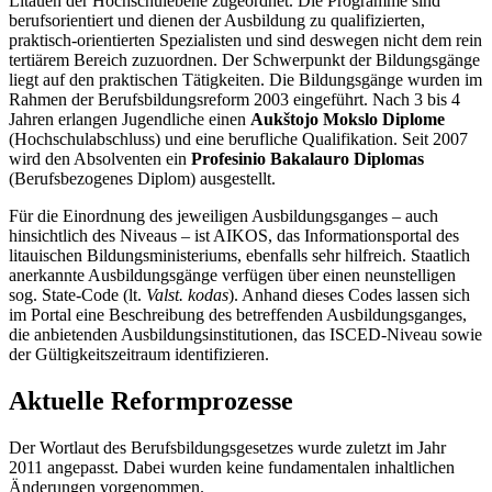
Litauen der Hochschulebene zugeordnet. Die Programme sind
berufsorientiert und dienen der Ausbildung zu qualifizierten,
praktisch-orientierten Spezialisten und sind deswegen nicht dem rein
tertiärem Bereich zuzuordnen. Der Schwerpunkt der Bildungsgänge
liegt auf den praktischen Tätigkeiten. Die Bildungsgänge wurden im
Rahmen der Berufsbildungsreform 2003 eingeführt. Nach 3 bis 4
Jahren erlangen Jugendliche einen
Aukštojo Mokslo Diplome
(Hochschulabschluss) und eine berufliche Qualifikation. Seit 2007
wird den Absolventen ein
Profesinio Bakalauro Diplomas
(Berufsbezogenes Diplom) ausgestellt.
Für die Einordnung des jeweiligen Ausbildungsganges – auch
hinsichtlich des Niveaus – ist AIKOS, das Informationsportal des
litauischen Bildungsministeriums, ebenfalls sehr hilfreich. Staatlich
anerkannte Ausbildungsgänge verfügen über einen neunstelligen
sog. State-Code (lt.
Valst. kodas
). Anhand dieses Codes lassen sich
im Portal eine Beschreibung des betreffenden Ausbildungsganges,
die anbietenden Ausbildungsinstitutionen, das ISCED-Niveau sowie
der Gültigkeitszeitraum identifizieren.
Aktuelle Reformprozesse
Der Wortlaut des Berufsbildungsgesetzes wurde zuletzt im Jahr
2011 angepasst. Dabei wurden keine fundamentalen inhaltlichen
Änderungen vorgenommen.