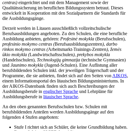
centras)
eingerichtet und mit dem Management sowie der
Qualitätssicherung im beruflichen Bildungssystem betraut. Dieses
entwickelt in Kooperation mit den Sozialpartnern die Standards für
die Ausbildungsgänge.
Derzeit werden in Litauen ausschließlich vollzeitschulische
Berufsausbildungen angeboten. Zu den Schulen, die eine berufliche
Ausbildung anbieten, gehören:
Profesinė mokykla
(Berufsschulen),
profesinio mokymo centras
(
Berufsausbildungszentren
)
,
darbo
rinkos mokymo centras (
Arbeitsmarkt-Trainings-Zentren
)
,
žemės
ūkio mokykla
(
Landwirtschaftsschulen
)
,
prekybos mokykla
(Handelsschulen),
Technologijų gimnazija
(technische Gymnasien)
und
Jaunimo mokykla
(Jugend-Schulen). Eine Auflistung aller
berufsbildenden Schulen inkl. der jeweiligen Trägerschaft und der
Programme, die sie anbieten, findet sich auf den Seiten von
AIKOS
,
einem Informationsportal des litauischen Bildungsministeriums. In
der AIKOS-Datenbank finden sich auch Beschreibungen der
Ausbildungsberufe in
englischer Sprache
und Lehrpläne für
Ausbildungsberufe in
litauischer Sprache
.
An den oben genannten Berufsschulen bzw. Schulen mit
berufsbildenden Anteilen werden Ausbildungsgänge auf den
folgenden 4 Stufen angeboten:
Stufe I richtet sich an Schüler, die keine Grundbildung haben.