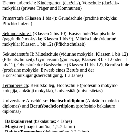
Elementarbereich
: Kindergarten (darželis), Vorschule (darželis-
mokykla) (private Träger und Kommunen)
Primarstufe
(Klassen 1 bis 4): Grundschule (pradinė mokykla;
Pflichtschulzeit)
Sekundarstufe I
(Klassen 5 bis 10): Basisschule/Hauptschule
(pagrindinė mokykla; Klassen 1 bis 9), Mittelschule (vidurinė
mokykla; Klassen 1 bis 12) (Pflichtschulzeit)
Sekundarstufe II
: Mittelschule (vidurinė mokykla; Klassen 1 bis 12)
(Pflichtschulzeit), Gymnasium (gimnazija; Klassen 8 bis 12 oder 11
bis 12), Oberstufe der Basisschule (Klassen 11 bis 12), Berufsschule
(profesinė mokykla; Erwerb eines Berufs und der
Hochschulzugangsberechtigung, 1-3 Jahre)
Tertiärbereich
: Berufskolleg, Hochschule (profesinio mokymo
kolegija, aukštoji mokykla), Universität (universitetas)
Universitäre Abschlüsse:
Hochschuldiplom
(Aukštojo mokslo
diplomas) und
Berufsbachelordiplom
(profesinio bakalauro
diplomas)
-
Bakkalaureat
(bakalauras; 4 Jahre)
-
Magister
(magistrantūra; 1,5-2 Jahre)
-
Doktor
/
Promotion
(doktorantūra; 2-3 Jahre)