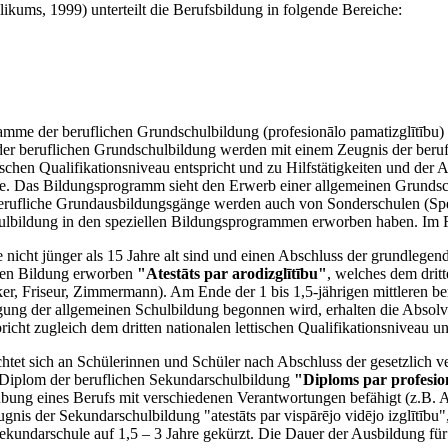
likums, 1999) unterteilt die Berufsbildung in folgende Bereiche:
amme der beruflichen Grundschulbildung (profesionālo pamatizglītību)
der beruflichen Grundschulbildung werden mit einem Zeugnis der beru
ischen Qualifikationsniveau entspricht und zu Hilfstätigkeiten und de
re. Das Bildungsprogramm sieht den Erwerb einer allgemeinen Grundsch
berufliche Grundausbildungsgänge werden auch von Sonderschulen (Spe
chulbildung in den speziellen Bildungsprogrammen erworben haben. Im 
e nicht jünger als 15 Jahre alt sind und einen Abschluss der grundleg
ichen Bildung erworben
"Atestāts par arodizglītību"
, welches dem dritt
r, Friseur, Zimmermann). Am Ende der 1 bis 1,5-jährigen mittleren be
ng der allgemeinen Schulbildung begonnen wird, erhalten die Absolve
pricht zugleich dem dritten nationalen lettischen Qualifikationsniveau
ichtet sich an Schülerinnen und Schüler nach Abschluss der gesetzlich v
Diplom der beruflichen Sekundarschulbildung
"Diploms par profesion
sübung eines Berufs mit verschiedenen Verantwortungen befähigt (z.B.
s der Sekundarschulbildung "atestāts par vispārējo vidējo izglītību"
undarschule auf 1,5 – 3 Jahre gekürzt. Die Dauer der Ausbildung für A