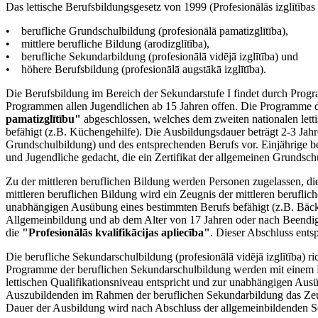
Das lettische Berufsbildungsgesetz von 1999 (Profesionālās izglītības 
• berufliche Grundschulbildung (profesionālā pamatizglītība),
• mittlere berufliche Bildung (arodizglītība),
• berufliche Sekundarbildung (profesionālā vidējā izglītība) und
• höhere Berufsbildung (profesionālā augstākā izglītība).
Die Berufsbildung im Bereich der Sekundarstufe I findet durch Progr
Programmen allen Jugendlichen ab 15 Jahren offen. Die Programme 
pamatizglītību"
abgeschlossen, welches dem zweiten nationalen lett
befähigt (z.B. Küchengehilfe). Die Ausbildungsdauer beträgt 2-3 Jah
Grundschulbildung) und des entsprechenden Berufs vor. Einjährige 
und Jugendliche gedacht, die ein Zertifikat der allgemeinen Grunds
Zu der mittleren beruflichen Bildung werden Personen zugelassen, di
mittleren beruflichen Bildung wird ein Zeugnis der mittleren berufl
unabhängigen Ausübung eines bestimmten Berufs befähigt (z.B. Bäcke
Allgemeinbildung und ab dem Alter von 17 Jahren oder nach Beendigu
die
"Profesionālās kvalifikācijas apliecība"
. Dieser Abschluss ents
Die berufliche Sekundarschulbildung (profesionālā vidējā izglītība) r
Programme der beruflichen Sekundarschulbildung werden mit einem 
lettischen Qualifikationsniveau entspricht und zur unabhängigen Au
Auszubildenden im Rahmen der beruflichen Sekundarbildung das Zeugni
Dauer der Ausbildung wird nach Abschluss der allgemeinbildenden Sek