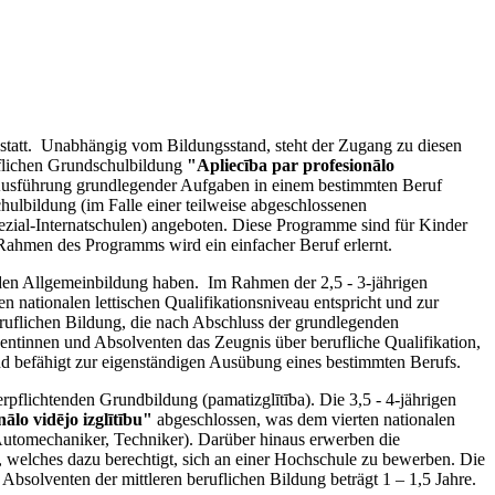
 statt. Unabhängig vom Bildungsstand, steht der Zugang zu diesen
flichen Grundschulbildung
"Apliecība par profesionālo
r Ausführung grundlegender Aufgaben in einem bestimmten Beruf
ulbildung (im Falle einer teilweise abgeschlossenen
zial-Internatschulen) angeboten. Diese Programme sind für Kinder
Rahmen des Programms wird ein einfacher Beruf erlernt.
enden Allgemeinbildung haben. Im Rahmen der 2,5 - 3-jährigen
en nationalen lettischen Qualifikationsniveau entspricht und zur
ruflichen Bildung, die nach Abschluss der grundlegenden
ntinnen und Absolventen das Zeugnis über berufliche Qualifikation,
 und befähigt zur eigenständigen Ausübung eines bestimmten Berufs.
erpflichtenden Grundbildung (pamatizglītība). Die 3,5 - 4-jährigen
ālo vidējo izglītību"
abgeschlossen, was dem vierten nationalen
 Automechaniker, Techniker). Darüber hinaus erwerben die
, welches dazu berechtigt, sich an einer Hochschule zu bewerben. Die
bsolventen der mittleren beruflichen Bildung beträgt 1 – 1,5 Jahre.