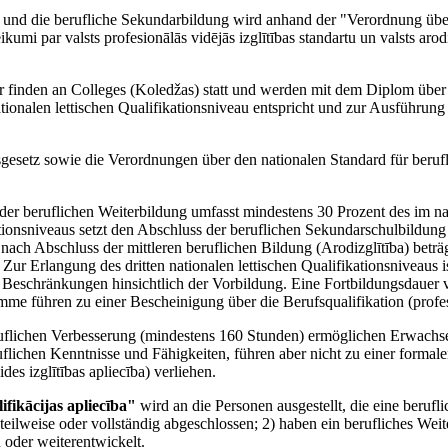
g und die berufliche Sekundarbildung wird anhand der "Verordnung übe
umi par valsts profesionālās vidējās izglītības standartu un valsts arod
r finden an Colleges (Koledžas) statt und werden mit dem Diplom über
ionalen lettischen Qualifikationsniveau entspricht und zur Ausführun
sgesetz sowie die Verordnungen über den nationalen Standard für beruf
der beruflichen Weiterbildung umfasst mindestens 30 Prozent des im nat
ationsniveaus setzt den Abschluss der beruflichen Sekundarschulbildung 
nach Abschluss der mittleren beruflichen Bildung (Arodizglītība) betr
. Zur Erlangung des dritten nationalen lettischen Qualifikationsniveau
 Beschränkungen hinsichtlich der Vorbildung. Eine Fortbildungsdauer v
mme führen zu einer Bescheinigung über die Berufsqualifikation (profesi
ruflichen Verbesserung (mindestens 160 Stunden) ermöglichen Erwachs
uflichen Kenntnisse und Fähigkeiten, führen aber nicht zu einer form
es izglītības apliecība) verliehen.
ifikācijas apliecība"
wird an die Personen ausgestellt, die eine beruf
teilweise oder vollständig abgeschlossen; 2) haben ein berufliches We
 oder weiterentwickelt.