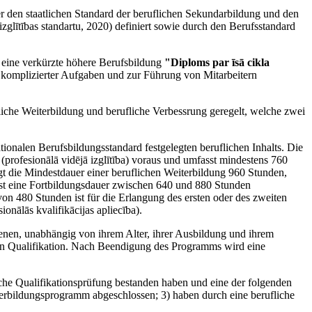
r den staatlichen Standard der beruflichen Sekundarbildung und den
izglītības standartu, 2020) definiert sowie durch den Berufsstandard
 eine verkürzte höhere Berufsbildung
"Diploms par īsā cikla
g komplizierter Aufgaben und zur Führung von Mitarbeitern
liche Weiterbildung und berufliche Verbessrung geregelt, welche zwei
ionalen Berufsbildungsstandard festgelegten beruflichen Inhalts. Die
(profesionālā vidējā izglītība) voraus und umfasst mindestens 760
ägt die Mindestdauer einer beruflichen Weiterbildung 960 Stunden,
s ist eine Fortbildungsdauer zwischen 640 und 880 Stunden
on 480 Stunden ist für die Erlangung des ersten oder des zweiten
onālās kvalifikācijas apliecība).
enen, unabhängig von ihrem Alter, ihrer Ausbildung und ihrem
alen Qualifikation. Nach Beendigung des Programms wird eine
liche Qualifikationsprüfung bestanden haben und eine der folgenden
iterbildungsprogramm abgeschlossen; 3) haben durch eine berufliche