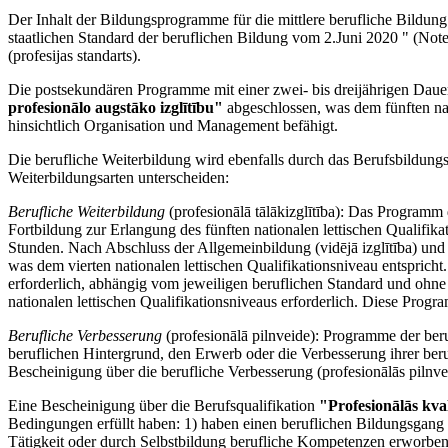
Der Inhalt der Bildungsprogramme für die mittlere berufliche Bildun
staatlichen Standard der beruflichen Bildung vom 2.Juni 2020 " (Noteik
(profesijas standarts).
Die postsekundären Programme mit einer zwei- bis dreijährigen Daue
profesionālo augstāko izglītību"
abgeschlossen, was dem fünften nat
hinsichtlich Organisation und Management befähigt.
Die berufliche Weiterbildung wird ebenfalls durch das Berufsbildung
Weiterbildungsarten unterscheiden:
Berufliche Weiterbildung
(profesionālā tālākizglītība): Das Programm 
Fortbildung zur Erlangung des fünften nationalen lettischen Qualifik
Stunden. Nach Abschluss der Allgemeinbildung (vidējā izglītība) und 
was dem vierten nationalen lettischen Qualifikationsniveau entspricht
erforderlich, abhängig vom jeweiligen beruflichen Standard und ohne
nationalen lettischen Qualifikationsniveaus erforderlich. Diese Progra
Berufliche Verbesserung
(profesionālā pilnveide): Programme der be
beruflichen Hintergrund, den Erwerb oder die Verbesserung ihrer ber
Bescheinigung über die berufliche Verbesserung (profesionālās pilnveid
Eine Bescheinigung über die Berufsqualifikation
"Profesionālās kval
Bedingungen erfüllt haben: 1) haben einen beruflichen Bildungsgang 
Tätigkeit oder durch Selbstbildung berufliche Kompetenzen erworben