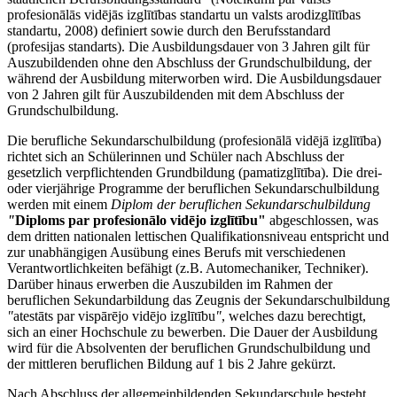
profesionālās vidējās izglītības standartu un valsts arodizglītības
standartu, 2008) definiert sowie durch den Berufsstandard
(profesijas standarts). Die Ausbildungsdauer von 3 Jahren gilt für
Auszubildenden ohne den Abschluss der Grundschulbildung, der
während der Ausbildung miterworben wird. Die Ausbildungsdauer
von 2 Jahren gilt für Auszubildenden mit dem Abschluss der
Grundschulbildung.
Die berufliche Sekundarschulbildung (profesionālā vidējā izglītība)
richtet sich an Schülerinnen und Schüler nach Abschluss der
gesetzlich verpflichtenden Grundbildung (pamatizglītība). Die drei-
oder vierjährige Programme der beruflichen Sekundarschulbildung
werden mit einem
Diplom der beruflichen Sekundarschulbildung
"
Diploms par profesionālo vidējo izglītību"
abgeschlossen, was
dem dritten nationalen lettischen Qualifikationsniveau entspricht und
zur unabhängigen Ausübung eines Berufs mit verschiedenen
Verantwortlichkeiten befähigt (z.B. Automechaniker, Techniker).
Darüber hinaus erwerben die Auszubilden im Rahmen der
beruflichen Sekundarbildung das Zeugnis der Sekundarschulbildung
"
atestāts par vispārējo vidējo izglītību
"
, welches dazu berechtigt,
sich an einer Hochschule zu bewerben. Die Dauer der Ausbildung
wird für die Absolventen der beruflichen Grundschulbildung und
der mittleren beruflichen Bildung auf 1 bis 2 Jahre gekürzt.
Nach Abschluss der allgemeinbildenden Sekundarschule besteht