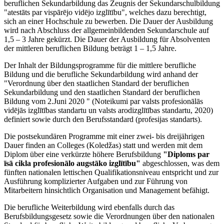
beruflichen Sekundarbildung das Zeugnis der Sekundarschulbildung
"atestāts par vispārējo vidējo izglītību", welches dazu berechtigt,
sich an einer Hochschule zu bewerben. Die Dauer der Ausbildung
wird nach Abschluss der allgemeinbildenden Sekundarschule auf
1,5 – 3 Jahre gekürzt. Die Dauer der Ausbildung für Absolventen
der mittleren beruflichen Bildung beträgt 1 – 1,5 Jahre.
Der Inhalt der Bildungsprogramme für die mittlere berufliche
Bildung und die berufliche Sekundarbildung wird anhand der
"Verordnung über den staatlichen Standard der beruflichen
Sekundarbildung und den staatlichen Standard der beruflichen
Bildung vom 2.Juni 2020 " (Noteikumi par valsts profesionālās
vidējās izglītības standartu un valsts arodizglītības standartu, 2020)
definiert sowie durch den Berufsstandard (profesijas standarts).
Die postsekundären Programme mit einer zwei- bis dreijährigen
Dauer finden an Colleges (Koledžas) statt und werden mit dem
Diplom über eine verkürzte höhere Berufsbildung
"Diploms par
īsā cikla profesionālo augstāko izglītību"
abgeschlossen, was dem
fünften nationalen lettischen Qualifikationsniveau entspricht und zur
Ausführung komplizierter Aufgaben und zur Führung von
Mitarbeitern hinsichtlich Organisation und Management befähigt.
Die berufliche Weiterbildung wird ebenfalls durch das
Berufsbildungsgesetz sowie die Verordnungen über den nationalen