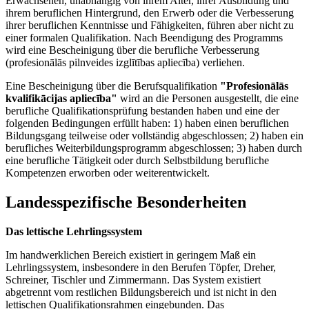
Erwachsenen, unabhängig von ihrem Alter, ihrer Ausbildung und
ihrem beruflichen Hintergrund, den Erwerb oder die Verbesserung
ihrer beruflichen Kenntnisse und Fähigkeiten, führen aber nicht zu
einer formalen Qualifikation. Nach Beendigung des Programms
wird eine Bescheinigung über die berufliche Verbesserung
(profesionālās pilnveides izglītības apliecība) verliehen.
Eine Bescheinigung über die Berufsqualifikation
"Profesionālās
kvalifikācijas apliecība"
wird an die Personen ausgestellt, die eine
berufliche Qualifikationsprüfung bestanden haben und eine der
folgenden Bedingungen erfüllt haben: 1) haben einen beruflichen
Bildungsgang teilweise oder vollständig abgeschlossen; 2) haben ein
berufliches Weiterbildungsprogramm abgeschlossen; 3) haben durch
eine berufliche Tätigkeit oder durch Selbstbildung berufliche
Kompetenzen erworben oder weiterentwickelt.
Landesspezifische Besonderheiten
Das lettische Lehrlingssystem
Im handwerklichen Bereich existiert in geringem Maß ein
Lehrlingssystem, insbesondere in den Berufen Töpfer, Dreher,
Schreiner, Tischler und Zimmermann. Das System existiert
abgetrennt vom restlichen Bildungsbereich und ist nicht in den
lettischen Qualifikationsrahmen eingebunden. Das