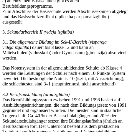
c) an einzelnen Basisschulen gibt es auch
Berufsbildungsprogramme.
Zum Abschluss der Basisschule werden Abschlussexamen abgelegt
und das Basisschulzertifikat (aplieciba par pamatizglitibu)
ausgestellt.
3.
Sekundarbereich II (videja izglitiba)
3.1 Die
allgemeine Bildung im Sek-II-Bereich
(
vispareja
videja izglitiba
) dauert bis Klasse 12 und kann an
Mittelschulen (vidusskola) oder Gymnasium (gimnazija) absolviert
werden.
Das Notensystem in der allgemeinbildenden Schule: ab Klasse 4
werden die Leistungen der Schüler nach einem 10-Punkte-System
bewertet. Die bestmögliche Note ist 10 (iszili, mit Auszeichnung),
die schlechtesten sind 3–1 (neapmierinosi, nicht ausreichend).
3.2
Berufsausbildung (arodizglitiba)
Das Berufsbildungssystem zwischen 1991 und 1998 basiert auf
Ausbildungseinrichtungen, die nach dem Bildungsgesetz von 1991
gegründet und organisiert wurden. Die meisten sind in staatlicher
Trägerschaft. Ca. 40 % der Basisschulabgänger und 20 % der
Sekundarschulabgänger setzen ihre Bildungslaufbahn jährlich an
Berufsschulen fort. Der Unterricht besteht aus dem praktischen
Training, berufsbezogener Ausbildung und Allgemeinbildung.