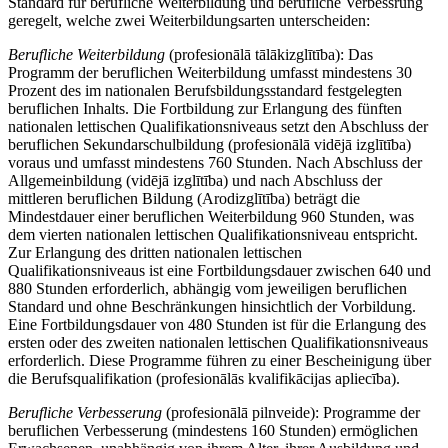
Standard für berufliche Weiterbildung und berufliche Verbessrung
geregelt, welche zwei Weiterbildungsarten unterscheiden:
Berufliche Weiterbildung
(profesionālā tālākizglītība): Das
Programm der beruflichen Weiterbildung umfasst mindestens 30
Prozent des im nationalen Berufsbildungsstandard festgelegten
beruflichen Inhalts. Die Fortbildung zur Erlangung des fünften
nationalen lettischen Qualifikationsniveaus setzt den Abschluss der
beruflichen Sekundarschulbildung (profesionālā vidējā izglītība)
voraus und umfasst mindestens 760 Stunden. Nach Abschluss der
Allgemeinbildung (vidējā izglītība) und nach Abschluss der
mittleren beruflichen Bildung (Arodizglītība) beträgt die
Mindestdauer einer beruflichen Weiterbildung 960 Stunden, was
dem vierten nationalen lettischen Qualifikationsniveau entspricht.
Zur Erlangung des dritten nationalen lettischen
Qualifikationsniveaus ist eine Fortbildungsdauer zwischen 640 und
880 Stunden erforderlich, abhängig vom jeweiligen beruflichen
Standard und ohne Beschränkungen hinsichtlich der Vorbildung.
Eine Fortbildungsdauer von 480 Stunden ist für die Erlangung des
ersten oder des zweiten nationalen lettischen Qualifikationsniveaus
erforderlich. Diese Programme führen zu einer Bescheinigung über
die Berufsqualifikation (profesionālās kvalifikācijas apliecība).
Berufliche Verbesserung
(profesionālā pilnveide): Programme der
beruflichen Verbesserung (mindestens 160 Stunden) ermöglichen