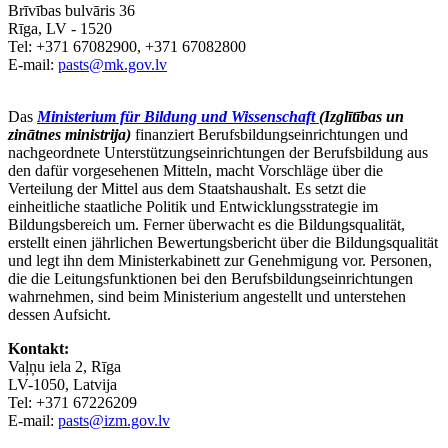
Brīvības bulvāris 36
Rīga, LV - 1520
Tel: +371 67082900, +371 67082800
E-mail:
pasts@mk.gov.lv
Das
Ministerium für Bildung und Wissenschaft
(Izglītības un
zinātnes ministrija)
finanziert Berufsbildungseinrichtungen und
nachgeordnete Unterstützungseinrichtungen der Berufsbildung aus
den dafür vorgesehenen Mitteln, macht Vorschläge über die
Verteilung der Mittel aus dem Staatshaushalt. Es setzt die
einheitliche staatliche Politik und Entwicklungsstrategie im
Bildungsbereich um. Ferner überwacht es die Bildungsqualität,
erstellt einen jährlichen Bewertungsbericht über die Bildungsqualität
und legt ihn dem Ministerkabinett zur Genehmigung vor. Personen,
die die Leitungsfunktionen bei den Berufsbildungseinrichtungen
wahrnehmen, sind beim Ministerium angestellt und unterstehen
dessen Aufsicht.
Kontakt:
Vaļņu iela 2, Rīga
LV-1050, Latvija
Tel: +371 67226209
E-mail:
pasts@izm.gov.lv