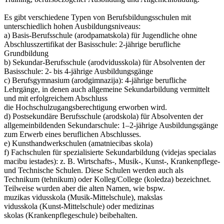
Es gibt verschiedene Typen von Berufsbildungsschulen mit
unterschiedlich hohen Ausbildungsniveaus:
a) Basis-Berufsschule (arodpamatskola) für Jugendliche ohne
Abschlusszertifikat der Basisschule: 2-jährige berufliche
Grundbildung
b) Sekundar-Berufsschule (arodvidusskola) für Absolventen der
Basisschule: 2- bis 4-jährige Ausbildungsgänge
c) Berufsgymnasium (arodgimnazija): 4-jährige berufliche
Lehrgänge, in denen auch allgemeine Sekundarbildung vermittelt
und mit erfolgreichem Abschluss
die Hochschulzugangsberechtigung erworben wird.
d) Postsekundäre Berufsschule (arodskola) für Absolventen der
allgemeinbildenden Sekundarschule: 1–2-jährige Ausbildungsgänge
zum Erwerb eines beruflichen Abschlusses.
e) Kunsthandwerkschulen (amatniecibas skola)
f) Fachschulen für spezialisierte Sekundarbildung (videjas specialas
macibu iestades): z. B. Wirtschafts-, Musik-, Kunst-, Krankenpflege-
und Technische Schulen. Diese Schulen werden auch als
Technikum (tehnikum) oder Kolleg/College (koledza) bezeichnet.
Teilweise wurden aber die alten Namen, wie bspw.
muzikas vidusskola (Musik-Mittelschule), makslas
vidusskola (Kunst-Mittelschule) oder medizinas
skolas (Krankenpflegeschule) beibehalten.