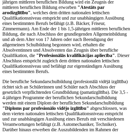
jährigen mittleren beruflichen Bildung wird ein Zeugnis der
mittleren beruflichen Bildung erworben
"Atestāts par
arodizglītību"
, welches dem dritten nationalen lettischen
Qualifikationsniveau entspricht und zur unabhängigen Ausübung
eines bestimmten Berufs befähigt (z.B. Bäcker, Friseur,
Zimmermann). Am Ende der 1 bis 1,5-jährigen mittleren beruflichen
Bildung, die nach Abschluss der grundlegenden Allgemeinbildung
und ab dem Alter von 17 Jahren oder nach Beendigung der
allgemeinen Schulbildung begonnen wird, erhalten die
Absolventinnen und Absolventen das Zeugnis über berufliche
Qualifikation, die
"Profesionālās kvalifikācijas apliecība"
. Dieser
Abschluss entspricht zugleich dem dritten nationalen lettischen
Qualifikationsniveau und befähigt zur eigenständigen Ausübung
eines bestimmten Berufs.
Die berufliche Sekundarschulbildung (profesionālā vidējā izglītība)
richtet sich an Schülerinnen und Schüler nach Abschluss der
gesetzlich verpflichtenden Grundbildung (pamatizglītība). Die 3,5 -
4-jährigen Programme der beruflichen Sekundarschulbildung
werden mit einem Diplom der beruflichen Sekundarschulbildung
"Diploms par profesionālo vidējo izglītību"
abgeschlossen, was
dem vierten nationalen lettischen Qualifikationsniveau entspricht
und zur unabhängigen Ausübung eines Berufs mit verschiedenen
Verantwortungen befähigt (z.B. Automechaniker, Techniker).
Darüber hinaus erwerben die Auszubildenden im Rahmen der