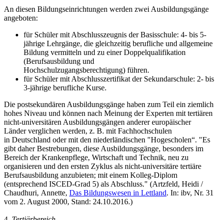
An diesen Bildungseinrichtungen werden zwei Ausbildungsgänge
angeboten:
für Schüler mit Abschlusszeugnis der Basisschule: 4- bis 5-
jährige Lehrgänge, die gleichzeitig berufliche und allgemeine
Bildung vermitteln und zu einer Doppelqualifikation
(Berufsausbildung und
Hochschulzugangsberechtigung) führen.
für Schüler mit Abschlusszertifikat der Sekundarschule: 2- bis
3-jährige berufliche Kurse.
Die postsekundären Ausbildungsgänge haben zum Teil ein ziemlich
hohes Niveau und können nach Meinung der Experten mit tertiären
nicht-universitären Ausbildungsgängen anderer europäischer
Länder verglichen werden, z. B. mit Fachhochschulen
in Deutschland oder mit den niederländischen "Hogescholen“. "Es
gibt daher Bestrebungen, diese Ausbildungsgänge, besonders im
Bereich der Krankenpflege, Wirtschaft und Technik, neu zu
organisieren und den ersten Zyklus als nicht-universitäre tertiäre
Berufsausbildung anzubieten; mit einem Kolleg-Diplom
(entsprechend ISCED-Grad 5) als Abschluss." (Artzfeld, Heidi /
Chaudhuri, Annette,
Das Bildungswesen in Lettland
. In: ibv, Nr. 31
vom 2. August 2000, Stand: 24.10.2016.)
4.
Tertiärbereich