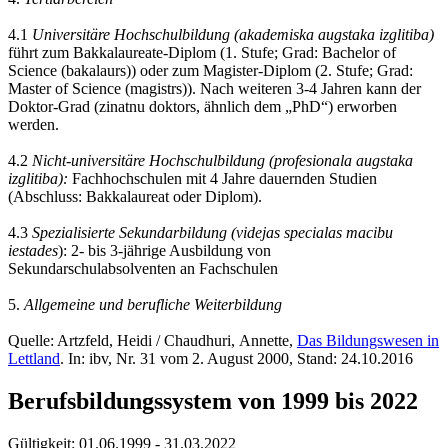
4.1
Universitäre Hochschulbildung (akademiska augstaka izglitiba)
führt zum Bakkalaureate-Diplom (1. Stufe; Grad: Bachelor of
Science (bakalaurs)) oder zum Magister-Diplom (2. Stufe; Grad:
Master of Science (magistrs)). Nach weiteren 3-4 Jahren kann der
Doktor-Grad (zinatnu doktors, ähnlich dem „PhD“) erworben
werden.
4.2
Nicht-universitäre Hochschulbildung (profesionala augstaka
izglitiba):
Fachhochschulen mit 4 Jahre dauernden Studien
(Abschluss: Bakkalaureat oder Diplom).
4.3
Spezialisierte Sekundarbildung (videjas specialas macibu
iestades
): 2- bis 3-jährige Ausbildung von
Sekundarschulabsolventen an Fachschulen
5.
Allgemeine und berufliche Weiterbildung
Quelle: Artzfeld, Heidi / Chaudhuri, Annette,
Das Bildungswesen in
Lettland
. In: ibv, Nr. 31 vom 2. August 2000, Stand: 24.10.2016
Berufsbildungssystem von 1999 bis 2022
Gültigkeit:
01.06.1999 - 31.03.2022