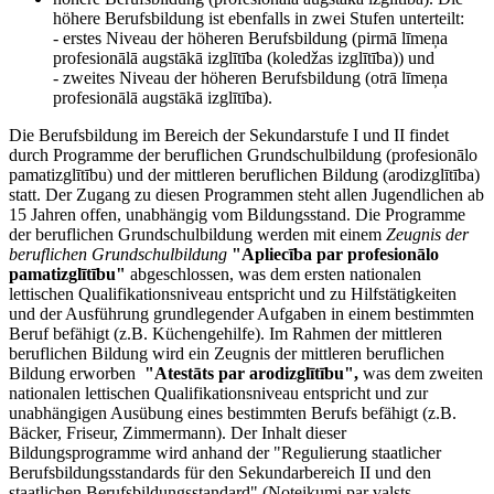
höhere Berufsbildung ist ebenfalls in zwei Stufen unterteilt:
- erstes Niveau der höheren Berufsbildung (pirmā līmeņa
profesionālā augstākā izglītība (koledžas izglītība)) und
- zweites Niveau der höheren Berufsbildung (otrā līmeņa
profesionālā augstākā izglītība).
Die Berufsbildung im Bereich der Sekundarstufe I und II findet
durch Programme der beruflichen Grundschulbildung (profesionālo
pamatizglītību) und der mittleren beruflichen Bildung (arodizglītība)
statt. Der Zugang zu diesen Programmen steht allen Jugendlichen ab
15 Jahren offen, unabhängig vom Bildungsstand. Die Programme
der beruflichen Grundschulbildung werden mit einem
Zeugnis der
beruflichen Grundschulbildung
"Apliecība par profesionālo
pamatizglītību"
abgeschlossen, was dem ersten nationalen
lettischen Qualifikationsniveau entspricht und zu Hilfstätigkeiten
und der Ausführung grundlegender Aufgaben in einem bestimmten
Beruf befähigt (z.B. Küchengehilfe). Im Rahmen der mittleren
beruflichen Bildung wird ein Zeugnis der mittleren beruflichen
Bildung erworben
"Atestāts par arodizglītību",
was dem zweiten
nationalen lettischen Qualifikationsniveau entspricht und zur
unabhängigen Ausübung eines bestimmten Berufs befähigt (z.B.
Bäcker, Friseur, Zimmermann). Der Inhalt dieser
Bildungsprogramme wird anhand der "Regulierung staatlicher
Berufsbildungsstandards für den Sekundarbereich II und den
staatlichen Berufsbildungsstandard" (Noteikumi par valsts