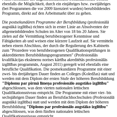
ebenfalls die Möglichkeit, durch ein einjähriges bzw. zweijähriges
(bei Programmen die vor 2009 lizenziert wurden) berufsbildendes
Programm, direkt auf den Arbeitsmarkt über zu gehen.
Die
postsekundären Programme der Berufsbildung
(profesionālā
augstākā izglītība) richten sich in erster Linie an Absolventen der
allgemeinbildenden Schulen im Alter von 18 bis 20 Jahren. Sie
zielen auf die Vermittlung berufsbezogener Kenntnisse und
Fähigkeiten ab und weisen eine kürzere Laufzeit auf. Sie vermitteln
neben einem Abschluss, der durch die Regulierung des Kabinetts
zum "Prozedere von berufsbezogenen Qualifikationsprüfungen in
akkreditierten Berufsbildungsprogrammen" (Profesionālās
kvalifikācijas eksāmenu norises kārtība akreditētās profesionālās
izglītības programmās, August 2011) geregelt wird ebenfalls eine
berufliche Qualifikation. Die postsekundären Programme mit einer
zwei- bis dreijährigen Dauer finden an Colleges (Koledžas) statt und
werden mit dem Diplom der ersten Stufe der höheren Berufsbildung
"Diplomu par pirmā līmeņa profesionālo augstāko izglītību"
abgeschlossen, was dem vierten nationalen lettischen
Qualifikationsniveau entspricht. Die Programme mit einer vier- bis
sechsjährigen Dauer finden an Berufsfachhochschulen (Profesionālā
augstākā izglītība) statt und werden mit dem Diplom der höheren
Berufsbildung
"Diploms par profesionālo augstāko izglītību"
abgeschlossen, was dem fünften nationalen lettischen
Qualifikationsniveau entspricht..