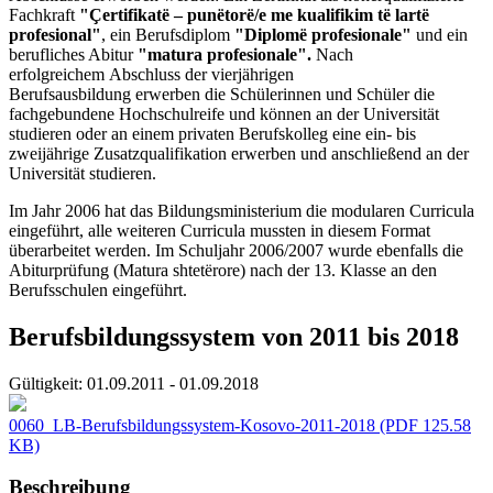
Fachkraft
"Çertifikatë – punëtorë/e me kualifikim të lartë
profesional"
, ein Berufsdiplom
"Diplomë profesionale"
und ein
berufliches Abitur
"matura profesionale".
Nach
erfolgreichem Abschluss der vierjährigen
Berufsausbildung erwerben die Schülerinnen und Schüler die
fachgebundene Hochschulreife und können an der Universität
studieren oder an einem privaten Berufskolleg eine ein- bis
zweijährige Zusatzqualifikation erwerben und anschließend an der
Universität studieren.
Im Jahr 2006 hat das Bildungsministerium die modularen Curricula
eingeführt, alle weiteren Curricula mussten in diesem Format
überarbeitet werden. Im Schuljahr 2006/2007 wurde ebenfalls die
Abiturprüfung (Matura shtetërore) nach der 13. Klasse an den
Berufsschulen eingeführt.
Berufsbildungssystem von 2011 bis 2018
Gültigkeit:
01.09.2011 - 01.09.2018
0060_LB-Berufsbildungssystem-Kosovo-2011-2018
(PDF 125.58
KB)
Beschreibung