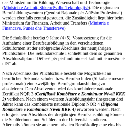
das Ministerium für Bildung, Wissenschaft und Technologie
(
Ministria e Arsimit, Shkencës dhe Teknologjisë
). Die regionalen
Berufsbildungszentren (Qendrat Rajonale për Aftësim Profesional)
werden ebenfalls zentral gesteuert, die Zuständigkeit liegt hier beim
Ministerium für Finanzen, Arbeit und Transfers (
Ministria e
Financave, Punës dhe Transfereve
).
Die Schulpflicht beträgt 9 Jahre (4+5). Voraussetzung für die
Aufnahme einer Berufsausbildung in den verschiedenen
Schulformen ist der erfolgreiche Abschluss der neunjährigen
Pflichtschule. Die Sekundarschule I schließt mit dem so genannten
Abschlussdiplom "Dëftesë për përfundimin e shkollimit të mesëm të
ulët" ab.
Nach Abschluss der Pflichtschule besteht die Möglichkeit an
beruflichen Sekundarschulen bzw. Berufsschulen (Shkolla e mesme
profesionale) eine zweijährige Berufsgrundausbildung zu
absolvieren. Den Absolventen wird das kombinierte nationale
Zertifikat NQR 3
(Certifikatë Kombëtare e Kombinuar Niveli KKK
3)
verliehen. Nach einem weiteren Ausbildungsjahr (insgesamt drei
Jahre) kann das kombinierte nationale Diplom NQR 4
(Diploma
Kombëtare e Kombinuar Niveli KKK 4)
erworben werden. Nach
erfolgreichem Abschluss der dreijährigen Berufsausbildung können
die Schülerinnen und Schüler an der Universität studieren.
Alternativ können sie an einem privaten Berufskolleg eine ein- bis