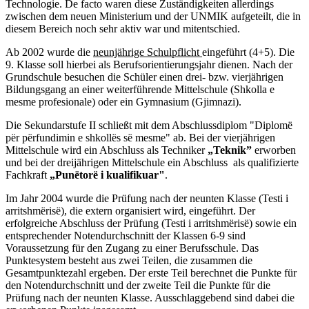
Technologie. De facto waren diese Zuständigkeiten allerdings
zwischen dem neuen Ministerium und der UNMIK aufgeteilt, die in
diesem Bereich noch sehr aktiv war und mitentschied.
Ab 2002 wurde die
neunjährige Schulpflicht
eingeführt (4+5). Die
9. Klasse soll hierbei als Berufsorientierungsjahr dienen. Nach der
Grundschule besuchen die Schüler einen drei- bzw. vierjährigen
Bildungsgang an einer weiterführende Mittelschule (Shkolla e
mesme profesionale) oder ein Gymnasium (Gjimnazi).
Die Sekundarstufe II schließt mit dem Abschlussdiplom "Diplomë
për përfundimin e shkollës së mesme"
ab. Bei der vierjährigen
Mittelschule wird ein Abschluss als Techniker
„Teknik”
erworben
und bei der dreijährigen Mittelschule ein Abschluss als qualifizierte
Fachkraft
„Punëtorë i kualifikuar"
.
Im Jahr 2004 wurde die Prüfung nach der neunten Klasse (Testi i
arritshmërisë), die extern organisiert wird, eingeführt. Der
erfolgreiche Abschluss der Prüfung (Testi i arritshmërisë) sowie ein
entsprechender Notendurchschnitt der Klassen 6-9 sind
Voraussetzung für den Zugang zu einer Berufsschule.
Das
Punktesystem besteht aus zwei Teilen, die zusammen die
Gesamtpunktezahl ergeben. Der erste Teil berechnet die Punkte für
den Notendurchschnitt und der zweite Teil die Punkte für die
Prüfung nach der neunten Klasse. Ausschlaggebend sind dabei die