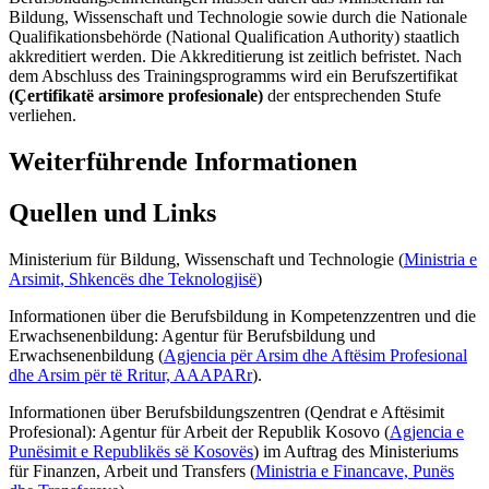
Bildung, Wissenschaft und Technologie sowie durch die Nationale
Qualifikationsbehörde (National Qualification Authority) staatlich
akkreditiert werden. Die Akkreditierung ist zeitlich befristet. Nach
dem Abschluss des Trainingsprogramms wird ein Berufszertifikat
(Çertifikatë arsimore profesionale)
der entsprechenden Stufe
verliehen.
Weiterführende Informationen
Quellen und Links
Ministerium für Bildung, Wissenschaft und Technologie (
Ministria e
Arsimit, Shkencës dhe Teknologjisë
)
Informationen über die Berufsbildung in Kompetenzzentren und die
Erwachsenenbildung: Agentur für Berufsbildung und
Erwachsenenbildung (
Agjencia për Arsim dhe Aftësim Profesional
dhe Arsim për të Rritur, AAAPARr
).
Informationen über Berufsbildungszentren (Qendrat e Aftësimit
Profesional): Agentur für Arbeit der Republik Kosovo (
Agjencia e
Punësimit e Republikës së Kosovës
) im Auftrag des Ministeriums
für Finanzen, Arbeit und Transfers (
Ministria e Financave, Punës