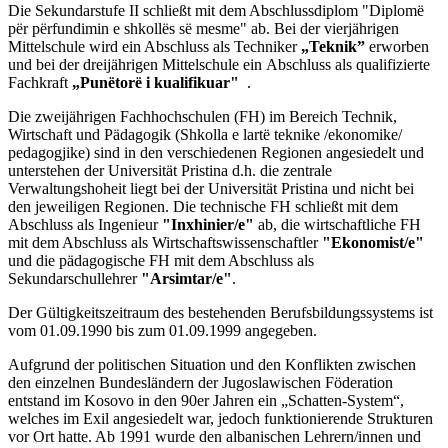
Die Sekundarstufe II schließt mit dem Abschlussdiplom
"Diplomë
për përfundimin e shkollës së mesme"
ab. Bei der vierjährigen
Mittelschule wird ein Abschluss als Techniker
„Teknik”
erworben
und bei der dreijährigen Mittelschule ein Abschluss als qualifizierte
Fachkraft
„Punëtorë i kualifikuar"
.
Die zweijährigen Fachhochschulen (FH) im Bereich Technik,
Wirtschaft und Pädagogik (Shkolla e lartë teknike /ekonomike/
pedagogjike) sind in den verschiedenen Regionen angesiedelt und
unterstehen der Universität Pristina d.h. die zentrale
Verwaltungshoheit liegt bei der Universität Pristina und nicht bei
den jeweiligen Regionen. Die technische FH schließt mit dem
Abschluss als Ingenieur
"Inxhinier/e"
ab, die wirtschaftliche FH
mit dem Abschluss als Wirtschaftswissenschaftler
"Ekonomist/e"
und die pädagogische FH mit dem Abschluss als
Sekundarschullehrer
"Arsimtar/e"
.
Der Gültigkeitszeitraum des bestehenden Berufsbildungssystems ist
vom 01.09.1990 bis zum 01.09.1999 angegeben.
Aufgrund der politischen Situation und den Konflikten zwischen
den einzelnen Bundesländern der Jugoslawischen Föderation
entstand im Kosovo in den 90er Jahren ein „Schatten-System“,
welches im Exil angesiedelt war, jedoch funktionierende Strukturen
vor Ort hatte. Ab 1991 wurde den albanischen Lehrern/innen und