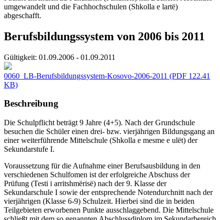
umgewandelt und die Fachhochschulen (Shkolla e lartë)
abgeschafft.
Berufsbildungssystem von 2006 bis 2011
Gültigkeit:
01.09.2006 - 01.09.2011
0060_LB-Berufsbildungssystem-Kosovo-2006-2011
(PDF 122.41
KB)
Beschreibung
Die Schulpflicht beträgt 9 Jahre (4+5). Nach der Grundschule
besuchen die Schüler einen drei- bzw. vierjährigen Bildungsgang an
einer weiterführende Mittelschule (Shkolla e mesme e ulët) der
Sekundarstufe I.
Voraussetzung für die Aufnahme einer Berufsausbildung in den
verschiedenen Schulfomen ist der erfolgreiche Abschuss der
Prüfung (Testi i arritshmërisë) nach der 9. Klasse der
Sekundarschule I sowie der entsprechende Notendurchnitt nach der
vierjährigen (Klasse 6-9) Schulzeit. Hierbei sind die in beiden
Teilgebieten erworbenen Punkte ausschlaggebend. Die Mittelschule
schließt mit dem so genannten Abschlussdiplom im Sekundarbereich