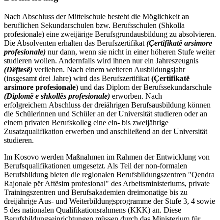
Nach Abschluss der Mittelschule besteht die Möglichkeit an
beruflichen Sekundarschulen bzw. Berufsschulen (Shkolla
profesionale) eine zweijärige Berufsgrundausbildung zu absolvieren.
Die Absolventen erhalten das Berufszertifikat
(Çertifikatë arsimore
profesionale)
nur dann, wenn sie nicht in einer höheren Stufe weiter
studieren wollen. Andernfalls wird ihnen nur ein Jahreszeugnis
(Dëftesë)
verliehen. Nach einem weiteren Ausbildungsjahr
(insgesamt drei Jahre) wird das Berufszertifikat
(Çertifikatë
arsimore profesionale
) und das Diplom der Berufssekundarschule
(Diplomë e shkollës profesionale)
erworben. Nach
erfolgreichem Abschluss der dreiährigen Berufsausbildung können
die Schülerinnen und Schüler an der Universität studieren oder an
einem privaten Berufskolleg eine ein- bis zweijährige
Zusatzqualifikation erwerben und anschließend an der Universität
studieren.
Im Kosovo werden Maßnahmen im Rahmen der Entwicklung von
Berufsqualifikationen umgesetzt. Als Teil der non-formalen
Berufsbildung bieten die regionalen Berufsbildungszentren "Qendra
Rajonale për Aftësim profesional" des Arbeitsministeriums, private
Trainingszentren und Berufsakademien dreimonatige bis zu
dreijährige Aus- und Weiterbildungsprogramme der Stufe 3, 4 sowie
5 des nationalen Qualifikationsrahmens (KKK) an. Diese
Berufsbildungseinrichtungen müssen durch das Ministerium für