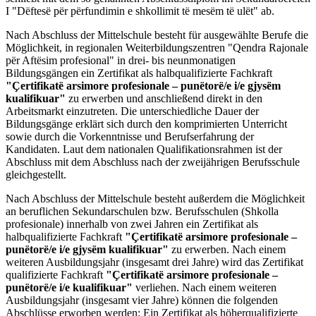
I "Dëftesë për përfundimin e shkollimit të mesëm të ulët" ab.
Nach Abschluss der Mittelschule besteht für ausgewählte Berufe die
Möglichkeit, in regionalen Weiterbildungszentren "Qendra Rajonale
për Aftësim profesional" in drei- bis neunmonatigen
Bildungsgängen ein Zertifikat als halbqualifizierte Fachkraft
"Çertifikatë arsimore profesionale – punëtorë/e i/e gjysëm
kualifikuar"
zu
erwerben und anschließend direkt in den
Arbeitsmarkt einzutreten. Die unterschiedliche Dauer der
Bildungsgänge erklärt sich durch den komprimierten Unterricht
sowie durch die Vorkenntnisse und Berufserfahrung der
Kandidaten. Laut dem nationalen Qualifikationsrahmen ist der
Abschluss mit dem Abschluss nach der zweijährigen Berufsschule
gleichgestellt.
Nach Abschluss der Mittelschule besteht außerdem die Möglichkeit
an beruflichen Sekundarschulen bzw. Berufsschulen (Shkolla
profesionale) innerhalb von zwei Jahren ein Zertifikat als
halbqualifizierte Fachkraft
"Çertifikatë arsimore profesionale –
punëtorë/e i/e gjysëm kualifikuar"
zu
erwerben. Nach einem
weiteren Ausbildungsjahr (insgesamt drei Jahre) wird das Zertifikat
qualifizierte Fachkraft
"Çertifikatë arsimore profesionale –
punëtorë/e i/e kualifikuar"
verliehen. Nach einem weiteren
Ausbildungsjahr (insgesamt vier Jahre) können die folgenden
Abschlüsse erworben werden: Ein Zertifikat als höherqualifizierte