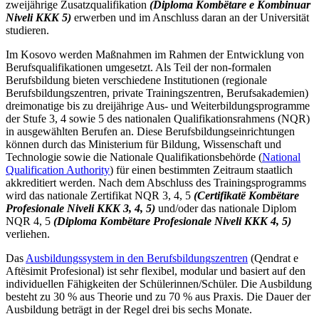
zweijährige Zusatzqualifikation
(Diploma Kombëtare e Kombinuar
Niveli KKK 5)
erwerben und im Anschluss daran an der Universität
studieren.
Im Kosovo werden Maßnahmen im Rahmen der Entwicklung von
Berufsqualifikationen umgesetzt. Als Teil der non-formalen
Berufsbildung bieten verschiedene Institutionen (regionale
Berufsbildungszentren, private Trainingszentren, Berufsakademien)
dreimonatige bis zu dreijährige Aus- und Weiterbildungsprogramme
der Stufe 3, 4 sowie 5 des nationalen Qualifikationsrahmens (NQR)
in ausgewählten Berufen an. Diese Berufsbildungseinrichtungen
können durch das Ministerium für Bildung, Wissenschaft und
Technologie sowie die Nationale Qualifikationsbehörde (
National
Qualification Authority
) für einen bestimmten Zeitraum staatlich
akkreditiert werden. Nach dem Abschluss des Trainingsprogramms
wird das nationale Zertifikat NQR 3, 4, 5
(Certifikatë Kombëtare
Profesionale Niveli KKK 3, 4, 5)
und/oder das nationale Diplom
NQR 4, 5
(Diploma Kombëtare Profesionale Niveli KKK 4, 5)
verliehen.
Das
Ausbildungssystem in den Berufsbildungszentren
(Qendrat e
Aftësimit Profesional
) ist sehr flexibel, modular und basiert auf den
individuellen Fähigkeiten der Schülerinnen/Schüler.
Die Ausbildung
besteht zu 30 % aus Theorie und zu 70 % aus Praxis. Die Dauer der
Ausbildung
beträgt in der Regel drei bis sechs Monate.