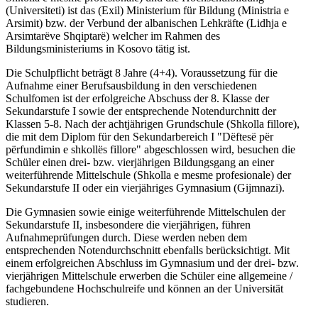
(Universiteti) ist das (Exil) Ministerium für Bildung (Ministria e
Arsimit) bzw. der Verbund der albanischen Lehkräfte (Lidhja e
Arsimtarëve Shqiptarë) welcher im Rahmen des
Bildungsministeriums in Kosovo tätig ist.
Die Schulpflicht beträgt 8 Jahre (4+4). Voraussetzung für die
Aufnahme einer Berufsausbildung in den verschiedenen
Schulfomen ist der erfolgreiche Abschuss der 8. Klasse der
Sekundarstufe I sowie der entsprechende Notendurchnitt der
Klassen 5-8. Nach der achtjährigen Grundschule (Shkolla fillore),
die mit dem Diplom für den Sekundarbereich I "Dëftesë për
përfundimin e shkollës fillore" abgeschlossen wird, besuchen die
Schüler einen drei- bzw. vierjährigen Bildungsgang an einer
weiterführende Mittelschule (Shkolla e mesme profesionale) der
Sekundarstufe II oder ein vierjähriges Gymnasium (Gijmnazi).
Die Gymnasien sowie einige weiterführende Mittelschulen der
Sekundarstufe II, insbesondere die vierjährigen, führen
Aufnahmeprüfungen durch. Diese werden neben dem
entsprechenden Notendurchschnitt ebenfalls berücksichtigt. Mit
einem erfolgreichen Abschluss im Gymnasium und der drei- bzw.
vierjährigen Mittelschule erwerben die Schüler eine allgemeine /
fachgebundene Hochschulreife und können an der Universität
studieren.