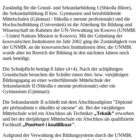
Zuständig für die Grund- und Sekundarbildung I (Shkolla fillore),
die Sekundarbildung II bzw. Gymnasien und berufsbildende
Mittelschulen (Gjimnazi / Shkolla e mesme profesionale) und die
Hochschulbildung (Universiteti) ist die Abteilung für Bildung und
Wissenschaft im Rahmen der UN-Verwaltung im Kosovo (UNMIK
– United Nations Mission in Kosovo). Mit der Gründung der
kosovarischen Insitutionen im Jahr 2002 ging die Zuständigkeit von
der UNMIK an die kosovarischen Institutionen über, die UNMIK
wurde aber im Bereich der Bildung in den nächsten Jahren noch
stark beteiligt.
Die Schulpflicht beträgt 8 Jahre (4+4). Nach der achtjährigen
Grundschule besuchen die Schüler einen drei- bzw. vierjährigen
Bildungsgang an einer weiterführende Mittelschule der
Sekundarstufe II (Shkolla e mesme profesionale) oder ein
Gymnasium (Gjimnazi).
Die Sekundarstufe II schließt mit dem Abschlussdiplom "Diplomë
për përfundimin e shkollës së mesme"
ab. Bei der vierjährigen
Mittelschule wird ein Abschluss als Techniker
„Teknik”
erworben
und bei der dreijährigen Mittelschule ein Abschluss als qualifizierte
Fachkraft
„Punëtorë i kualifikuar"
.
Aufgrund der Verwaltung des Bildungsystems durch die UNMIK