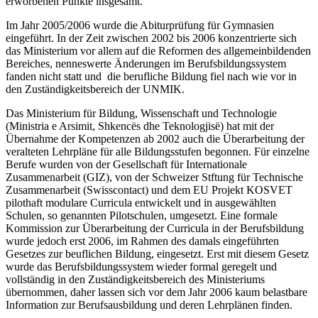
erworbenen Punkte insgesamt.
Im Jahr 2005/2006 wurde die Abiturprüfung für Gymnasien
eingeführt. In der Zeit zwischen 2002 bis 2006 konzentrierte sich
das Ministerium vor allem auf die Reformen des allgemeinbildenden
Bereiches, nenneswerte Änderungen im Berufsbildungssystem
fanden nicht statt und die berufliche Bildung fiel nach wie vor in
den Zuständigkeitsbereich der UNMIK.
Das Ministerium für Bildung, Wissenschaft und Technologie
(Ministria e Arsimit, Shkencës dhe Teknologjisë) hat mit der
Übernahme der Kompetenzen ab 2002 auch die Überarbeitung der
veralteten Lehrpläne für alle Bildungsstufen begonnen. Für einzelne
Berufe wurden von der Gesellschaft für Internationale
Zusammenarbeit (GIZ), von der Schweizer Stftung für Technische
Zusammenarbeit (Swisscontact) und dem EU Projekt KOSVET
pilothaft modulare Curricula entwickelt und in ausgewählten
Schulen, so genannten Pilotschulen, umgesetzt. Eine formale
Kommission zur Überarbeitung der Curricula in der Berufsbildung
wurde jedoch erst 2006, im Rahmen des damals eingeführten
Gesetzes zur beuflichen Bildung, eingesetzt. Erst mit diesem Gesetz
wurde das Berufsbildungssystem wieder formal geregelt und
vollständig in den Zuständigkeitsbereich des Ministeriums
übernommen, daher lassen sich vor dem Jahr 2006 kaum belastbare
Information zur Berufsausbildung und deren Lehrplänen finden.