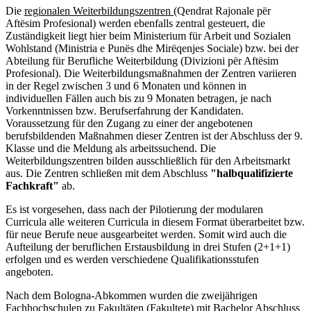
Die
regionalen Weiterbildungszentren
(Qendrat Rajonale për
Aftësim Profesional) werden ebenfalls zentral gesteuert, die
Zuständigkeit liegt hier beim Ministerium für Arbeit und Sozialen
Wohlstand (Ministria e Punës dhe Mirëqenjes Sociale) bzw. bei der
Abteilung für Berufliche Weiterbildung (Divizioni për Aftësim
Profesional). Die Weiterbildungsmaßnahmen der Zentren variieren
in der Regel zwischen 3 und 6 Monaten und können in
individuellen Fällen auch bis zu 9 Monaten betragen, je nach
Vorkenntnissen bzw. Berufserfahrung der Kandidaten.
Voraussetzung für den Zugang zu einer der angebotenen
berufsbildenden Maßnahmen dieser Zentren ist der Abschluss der 9.
Klasse und die Meldung als arbeitssuchend. Die
Weiterbildungszentren bilden ausschließlich für den Arbeitsmarkt
aus. Die Zentren schließen mit dem Abschluss
"halbqualifizierte
Fachkraft"
ab.
Es ist vorgesehen, dass nach der Pilotierung der modularen
Curricula alle weiteren Curricula in diesem Format überarbeitet bzw.
für neue Berufe neue ausgearbeitet werden. Somit wird auch die
Aufteilung der beruflichen Erstausbildung in drei Stufen (2+1+1)
erfolgen und es werden verschiedene Qualifikationsstufen
angeboten.
Nach dem Bologna-Abkommen wurden die zweijährigen
Fachhochschulen zu Fakultäten (Fakultete) mit Bachelor Abschluss