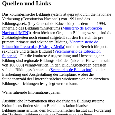
Quellen und Links
Das kolumbianische Bildungssystem ist geprägt durch die nationale
Verfassung (Constitución Nacional) von 1991 und das
Bildungsgesetz (Ley General de Educación) aus dem Jahr 1994.
Innerhalb des Bildungsministeriums (
Ministerio de Educación
Nacional (MEN)
), dem höchsten Organ im Bildungswesen, sind die
Zuständigkeiten noch einmal aufgeteilt auf den Bereich für pre-
primare, primare und sekundäre Bildung (
Viceministerio de
Educación Preescolar, Básica y Media
) und den Bereich für post-
sekundäre und tertiäre Bildung (
Viceministerio de Educación
Superior
). Für die konkrete Ausgestaltung und Umsetzung der
Bildung sind regionale Bildungsbehörden (ab einer Einwohnerzahl
von 100.000) verantwortlich. In den Bildungsbehörden befassen
sich die Bildungssekretariate (
Secretarías de Educación
) mit der
Erarbeitung und Ausgestaltung der Lehrpläne, wobei die
Stundenanzahl der Unterrichtsfächer wiederum von den einzelnen
Bildungseinrichtungen festgelegt werden kann.
Weiterführende Informationsquellen:
Ausführliche Informationen über die früheren Bildungssysteme
Kolumbiens finden sich im Bericht des kolumbianischen
Bildungsministeriums, dem kolumbianischen Institut zur Förderung
der Hochschulbildung sowie der Organisation der Ibero-