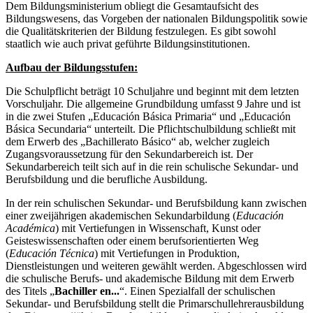
Dem Bildungsministerium obliegt die Gesamtaufsicht des
Bildungswesens, das Vorgeben der nationalen Bildungspolitik sowie
die Qualitätskriterien der Bildung festzulegen. Es gibt sowohl
staatlich wie auch privat geführte Bildungsinstitutionen.
Aufbau der Bildungsstufen:
Die Schulpflicht beträgt 10 Schuljahre und beginnt mit dem letzten
Vorschuljahr. Die allgemeine Grundbildung umfasst 9 Jahre und ist
in die zwei Stufen „Educación Básica Primaria“ und „Educación
Básica Secundaria“ unterteilt. Die Pflichtschulbildung schließt mit
dem Erwerb des „Bachillerato Básico“ ab, welcher zugleich
Zugangsvoraussetzung für den Sekundarbereich ist. Der
Sekundarbereich teilt sich auf in die rein schulische Sekundar- und
Berufsbildung und die berufliche Ausbildung.
In der rein schulischen Sekundar- und Berufsbildung kann zwischen
einer zweijährigen akademischen Sekundarbildung (
Educación
Académica
) mit Vertiefungen in Wissenschaft, Kunst oder
Geisteswissenschaften oder einem berufsorientierten Weg
(
Educación Técnica
) mit Vertiefungen in Produktion,
Dienstleistungen und weiteren gewählt werden. Abgeschlossen wird
die schulische Berufs- und akademische Bildung mit dem Erwerb
des Titels „
Bachiller en...
“. Einen Spezialfall der schulischen
Sekundar- und Berufsbildung stellt die Primarschullehrerausbildung