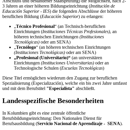
Abschluss und bestandener Staatsprüfung) die Möglichkeit, nach 2-
3 Jahren an einer höheren Bildungseinrichtung (
Institución de
Educación Superior - IES
) die folgenden Abschlüsse der höheren
beruflichen Bildung (
Educación Superior
) zu erlangen:
„
Técnico Profesional
“ (an Technisch-beruflichen
Einrichtungen (
Instituciones Técnicas Profesionales)
,
an
höheren technischen Einrichtungen
(Instituciones
Tecnológicas)
oder am SENA)
„
Tecnólogo
“ (an höheren technischen Einrichtungen
(Instituciones Tecnológicas)
oder am SENA)
„Profesional (Universitario)“
(an universitären
Einrichtungen
(Instituciones Universitarias)
oder an
Technologische Schulen (
Escuelas Tecnológicas
)
Diese Titel ermöglichen wiederum den Zugang zur beruflichen
Spezialisierung (Especialización), welche ein bis zwei Jahre umfasst
und mit dem Berufstitel
"Especialista"
abschließt.
Landesspezifische Besonderheiten
In Kolumbien gibt es eine zentrale öffentliche
Berufsbildungseinrichtung: Den Nationalen Dienst für
Berufsausbildung (
Servicio Nacional de Aprendizaje - SENA
).