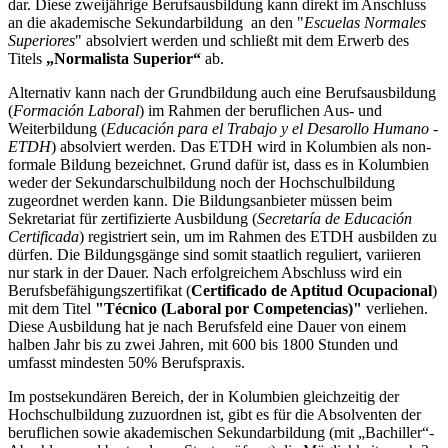
dar. Diese zweijährige Berufsausbildung kann direkt im Anschluss
an die akademische Sekundarbildung an den "
Escuelas Normales
Superiores
" absolviert werden und schließt mit dem Erwerb des
Titels
„Normalista Superior“
ab.
Alternativ kann nach der Grundbildung auch eine Berufsausbildung
(
Formación Laboral
) im Rahmen der beruflichen Aus- und
Weiterbildung (
Educación para el Trabajo y el Desarollo Humano -
ETDH
) absolviert werden. Das ETDH wird in Kolumbien als non-
formale Bildung bezeichnet. Grund dafür ist, dass es in Kolumbien
weder der Sekundarschulbildung noch der Hochschulbildung
zugeordnet werden kann. Die Bildungsanbieter müssen beim
Sekretariat für zertifizierte Ausbildung
(
Secretaría de Educación
Certificada
) registriert sein, um im Rahmen des ETDH ausbilden zu
dürfen. Die Bildungsgänge sind somit staatlich reguliert, variieren
nur stark in der Dauer. Nach erfolgreichem Abschluss wird ein
Berufsbefähigungszertifikat (
Certificado de Aptitud Ocupacional
)
mit dem Titel
"Técnico (Laboral por Competencias)"
verliehen.
Diese Ausbildung hat je nach Berufsfeld eine Dauer von einem
halben Jahr bis zu zwei Jahren, mit 600 bis 1800 Stunden und
umfasst mindesten 50% Berufspraxis.
Im postsekundären Bereich, der in Kolumbien gleichzeitig der
Hochschulbildung zuzuordnen ist, gibt es für die Absolventen der
beruflichen sowie akademischen Sekundarbildung (mit „Bachiller“-