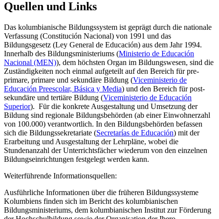
Quellen und Links
Das kolumbianische Bildungssystem ist geprägt durch die nationale
Verfassung (Constitución Nacional) von 1991 und das
Bildungsgesetz (Ley General de Educación) aus dem Jahr 1994.
Innerhalb des Bildungsministeriums (
Ministerio de Educación
Nacional (MEN)
), dem höchsten Organ im Bildungswesen, sind die
Zuständigkeiten noch einmal aufgeteilt auf den Bereich für pre-
primare, primare und sekundäre Bildung (
Viceministerio de
Educación Preescolar, Básica y Media
) und den Bereich für post-
sekundäre und tertiäre Bildung (
Viceministerio de Educación
Superior
). Für die konkrete Ausgestaltung und Umsetzung der
Bildung sind regionale Bildungsbehörden (ab einer Einwohnerzahl
von 100.000) verantwortlich. In den Bildungsbehörden befassen
sich die Bildungssekretariate (
Secretarías de Educación
) mit der
Erarbeitung und Ausgestaltung der Lehrpläne, wobei die
Stundenanzahl der Unterrichtsfächer wiederum von den einzelnen
Bildungseinrichtungen festgelegt werden kann.
Weiterführende Informationsquellen:
Ausführliche Informationen über die früheren Bildungssysteme
Kolumbiens finden sich im Bericht des kolumbianischen
Bildungsministeriums, dem kolumbianischen Institut zur Förderung
der Hochschulbildung sowie der Organisation der Ibero-