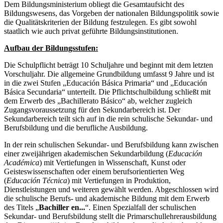
Dem Bildungsministerium obliegt die Gesamtaufsicht des
Bildungswesens, das Vorgeben der nationalen Bildungspolitik sowie
die Qualitätskriterien der Bildung festzulegen. Es gibt sowohl
staatlich wie auch privat geführte Bildungsinstitutionen.
Aufbau der Bildungsstufen:
Die Schulpflicht beträgt 10 Schuljahre und beginnt mit dem letzten
Vorschuljahr. Die allgemeine Grundbildung umfasst 9 Jahre und ist
in die zwei Stufen „Educación Básica Primaria“ und „Educación
Básica Secundaria“ unterteilt. Die Pflichtschulbildung schließt mit
dem Erwerb des „Bachillerato Básico“ ab, welcher zugleich
Zugangsvoraussetzung für den Sekundarbereich ist. Der
Sekundarbereich teilt sich auf in die rein schulische Sekundar- und
Berufsbildung und die berufliche Ausbildung.
In der rein schulischen Sekundar- und Berufsbildung kann zwischen
einer zweijährigen akademischen Sekundarbildung (
Educación
Académica
) mit Vertiefungen in Wissenschaft, Kunst oder
Geisteswissenschaften oder einem berufsorientierten Weg
(
Educación Técnica
) mit Vertiefungen in Produktion,
Dienstleistungen und weiteren gewählt werden. Abgeschlossen wird
die schulische Berufs- und akademische Bildung mit dem Erwerb
des Titels „
Bachiller en...
“. Einen Spezialfall der schulischen
Sekundar- und Berufsbildung stellt die Primarschullehrerausbildung