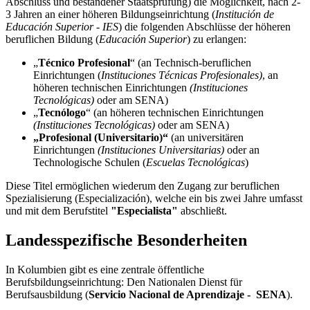
Abschluss und bestandener Staatsprüfung) die Möglichkeit, nach 2-
3 Jahren an einer höheren Bildungseinrichtung (
Institución de
Educación Superior - IES
) die folgenden Abschlüsse der höheren
beruflichen Bildung (
Educación Superior
) zu erlangen:
„
Técnico Profesional
“ (an Technisch-beruflichen
Einrichtungen (
Instituciones Técnicas Profesionales)
,
an
höheren technischen Einrichtungen
(Instituciones
Tecnológicas)
oder am SENA)
„
Tecnólogo
“ (an höheren technischen Einrichtungen
(Instituciones Tecnológicas)
oder am SENA)
„Profesional (Universitario)“
(an universitären
Einrichtungen
(Instituciones Universitarias)
oder an
Technologische Schulen (
Escuelas Tecnológicas
)
Diese Titel ermöglichen wiederum den Zugang zur beruflichen
Spezialisierung (Especialización), welche ein bis zwei Jahre umfasst
und mit dem Berufstitel
"Especialista"
abschließt.
Landesspezifische Besonderheiten
In Kolumbien gibt es eine zentrale öffentliche
Berufsbildungseinrichtung: Den Nationalen Dienst für
Berufsausbildung (
Servicio Nacional de Aprendizaje - SENA
).