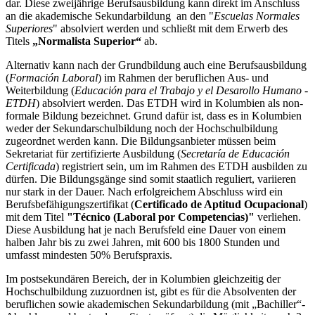
dar. Diese zweijährige Berufsausbildung kann direkt im Anschluss
an die akademische Sekundarbildung an den "
Escuelas Normales
Superiores
" absolviert werden und schließt mit dem Erwerb des
Titels
„Normalista Superior“
ab.
Alternativ kann nach der Grundbildung auch eine Berufsausbildung
(
Formación Laboral
) im Rahmen der beruflichen Aus- und
Weiterbildung (
Educación para el Trabajo y el Desarollo Humano -
ETDH
) absolviert werden. Das ETDH wird in Kolumbien als non-
formale Bildung bezeichnet. Grund dafür ist, dass es in Kolumbien
weder der Sekundarschulbildung noch der Hochschulbildung
zugeordnet werden kann. Die Bildungsanbieter müssen beim
Sekretariat für zertifizierte Ausbildung
(
Secretaría de Educación
Certificada
) registriert sein, um im Rahmen des ETDH ausbilden zu
dürfen. Die Bildungsgänge sind somit staatlich reguliert, variieren
nur stark in der Dauer. Nach erfolgreichem Abschluss wird ein
Berufsbefähigungszertifikat (
Certificado de Aptitud Ocupacional
)
mit dem Titel
"Técnico (Laboral por Competencias)"
verliehen.
Diese Ausbildung hat je nach Berufsfeld eine Dauer von einem
halben Jahr bis zu zwei Jahren, mit 600 bis 1800 Stunden und
umfasst mindesten 50% Berufspraxis.
Im postsekundären Bereich, der in Kolumbien gleichzeitig der
Hochschulbildung zuzuordnen ist, gibt es für die Absolventen der
beruflichen sowie akademischen Sekundarbildung (mit „Bachiller“-