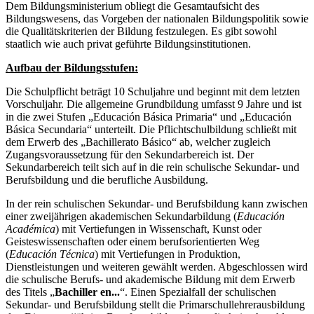
Dem Bildungsministerium obliegt die Gesamtaufsicht des
Bildungswesens, das Vorgeben der nationalen Bildungspolitik sowie
die Qualitätskriterien der Bildung festzulegen. Es gibt sowohl
staatlich wie auch privat geführte Bildungsinstitutionen.
Aufbau der Bildungsstufen:
Die Schulpflicht beträgt 10 Schuljahre und beginnt mit dem letzten
Vorschuljahr. Die allgemeine Grundbildung umfasst 9 Jahre und ist
in die zwei Stufen „Educación Básica Primaria“ und „Educación
Básica Secundaria“ unterteilt. Die Pflichtschulbildung schließt mit
dem Erwerb des „Bachillerato Básico“ ab, welcher zugleich
Zugangsvoraussetzung für den Sekundarbereich ist. Der
Sekundarbereich teilt sich auf in die rein schulische Sekundar- und
Berufsbildung und die berufliche Ausbildung.
In der rein schulischen Sekundar- und Berufsbildung kann zwischen
einer zweijährigen akademischen Sekundarbildung (
Educación
Académica
) mit Vertiefungen in Wissenschaft, Kunst oder
Geisteswissenschaften oder einem berufsorientierten Weg
(
Educación Técnica
) mit Vertiefungen in Produktion,
Dienstleistungen und weiteren gewählt werden. Abgeschlossen wird
die schulische Berufs- und akademische Bildung mit dem Erwerb
des Titels „
Bachiller en...
“. Einen Spezialfall der schulischen
Sekundar- und Berufsbildung stellt die Primarschullehrerausbildung