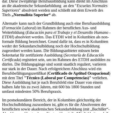
dar. Diese zweijährige Berufsausbildung kann direkt im Anschluss
an die akademische Sekundarbildung an den "
Escuelas Normales
Superiores
" absolviert werden und schließt mit dem Erwerb des
Titels
„Normalista Superior“
ab.
Alternativ kann nach der Grundbildung auch eine Berufsausbildung
(
Formación Laboral
) im Rahmen der beruflichen Aus- und
Weiterbildung (
Educación para el Trabajo y el Desarollo Humano -
ETDH
) absolviert werden. Das ETDH wird in Kolumbien als non-
formale Bildung bezeichnet. Grund dafür ist, dass es in Kolumbien
weder der Sekundarschulbildung noch der Hochschulbildung
zugeordnet werden kann. Die Bildungsanbieter müssen beim
Sekretariat für zertifizierte Ausbildung
(
Secretaría de Educación
Certificada
) registriert sein, um im Rahmen des ETDH ausbilden zu
dürfen. Die Bildungsgänge sind somit staatlich reguliert, variieren
nur stark in der Dauer. Nach erfolgreichem Abschluss wird ein
Berufsbefähigungszertifikat (
Certificado de Aptitud Ocupacional
)
mit dem Titel
"Técnico (Laboral por Competencias)"
verliehen.
Diese Ausbildung hat je nach Berufsfeld eine Dauer von einem
halben Jahr bis zu zwei Jahren, mit 600 bis 1800 Stunden und
umfasst mindesten 50% Berufspraxis.
Im postsekundären Bereich, der in Kolumbien gleichzeitig der
Hochschulbildung zuzuordnen ist, gibt es für die Absolventen der
beruflichen sowie akademischen Sekundarbildung (mit „Bachiller“-