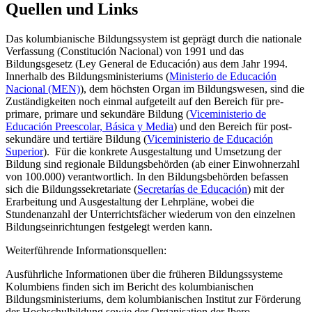
Quellen und Links
Das kolumbianische Bildungssystem ist geprägt durch die nationale
Verfassung (Constitución Nacional) von 1991 und das
Bildungsgesetz (Ley General de Educación) aus dem Jahr 1994.
Innerhalb des Bildungsministeriums (
Ministerio de Educación
Nacional (MEN)
), dem höchsten Organ im Bildungswesen, sind die
Zuständigkeiten noch einmal aufgeteilt auf den Bereich für pre-
primare, primare und sekundäre Bildung (
Viceministerio de
Educación Preescolar, Básica y Media
) und den Bereich für post-
sekundäre und tertiäre Bildung (
Viceministerio de Educación
Superior
). Für die konkrete Ausgestaltung und Umsetzung der
Bildung sind regionale Bildungsbehörden (ab einer Einwohnerzahl
von 100.000) verantwortlich. In den Bildungsbehörden befassen
sich die Bildungssekretariate (
Secretarías de Educación
) mit der
Erarbeitung und Ausgestaltung der Lehrpläne, wobei die
Stundenanzahl der Unterrichtsfächer wiederum von den einzelnen
Bildungseinrichtungen festgelegt werden kann.
Weiterführende Informationsquellen:
Ausführliche Informationen über die früheren Bildungssysteme
Kolumbiens finden sich im Bericht des kolumbianischen
Bildungsministeriums, dem kolumbianischen Institut zur Förderung
der Hochschulbildung sowie der Organisation der Ibero-