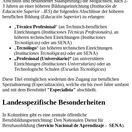
Abschluss und bestandener Staatsprüfung) die Möglichkeit, nach 2-
3 Jahren an einer höheren Bildungseinrichtung (
Institución de
Educación Superior - IES
) die folgenden Abschlüsse der höheren
beruflichen Bildung (
Educación Superior
) zu erlangen:
„
Técnico Profesional
“ (an Technisch-beruflichen
Einrichtungen (
Instituciones Técnicas Profesionales)
,
an
höheren technischen Einrichtungen
(Instituciones
Tecnológicas)
oder am SENA)
„
Tecnólogo
“ (an höheren technischen Einrichtungen
(Instituciones Tecnológicas)
oder am SENA)
„Profesional (Universitario)“
(an universitären
Einrichtungen
(Instituciones Universitarias)
oder an
Technologische Schulen (
Escuelas Tecnológicas
)
Diese Titel ermöglichen wiederum den Zugang zur beruflichen
Spezialisierung (Especialización), welche ein bis zwei Jahre umfasst
und mit dem Berufstitel
"Especialista"
abschließt.
Landesspezifische Besonderheiten
In Kolumbien gibt es eine zentrale öffentliche
Berufsbildungseinrichtung: Den Nationalen Dienst für
Berufsausbildung (
Servicio Nacional de Aprendizaje - SENA
).