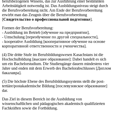
berufsbezogenen Wissens, das zur Ausführung einer bestimmten
Arbeitstätigkeit notwendig ist. Das Ausbildungsniveau steigt durch
die Berufsvorbereitung nicht. Am Ende der Berufsvorbereitung
erwirbt man das Zeugnis über die Berufsvorbereitung
[
Свидетельство о профессиональной подготовке
].
Formen der Berufsvorbereitung:
- Ausbildung im Betrieb [обучение на предприятии],
- Umschulung [переобучение по другой специальности],
- kooperative Ausbildung [кооперативное обучение на основе
корпоративной ответственности и ученичества].
(4) Die dritte Stufe im Berufsbildungswesen Kasachstans ist die
Hochschulbildung [высшее образование]: Dabei handelt es sich
um ein Bachelorstudium. Die Studiengänge dauern mindestens vier
Jahre und enden mit dem Erwerb des Bachelorabschlusses [Диплом
бакалавра].
(5) Die höchste Ebene des Berufsbildungssystems stellt die post-
tertiäre/postakademische Bildung [послевузовское образование]
dar.
Das Ziel in diesem Bereich ist die Ausbildung von
wissenschaftlichen und pädagogischen akademisch qualifizierten
Fachkräften sowie die Fortbildung.