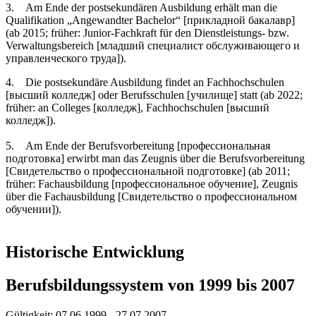
3. Am Ende der postsekundären Ausbildung erhält man die
Qualifikation „Angewandter Bachelor“ [прикладной бакалавр]
(ab 2015; früher: Junior-Fachkraft für den Dienstleistungs- bzw.
Verwaltungsbereich [младший специалист обслуживающего и
управленческого труда]).
4. Die postsekundäre Ausbildung findet an Fachhochschulen
[высший колледж] oder Berufsschulen [училище] statt (ab 2022;
früher: an Colleges [колледж], Fachhochschulen [высший
колледж]).
5. Am Ende der Berufsvorbereitung [профессиональная
подготовка] erwirbt man das Zeugnis über die Berufsvorbereitung
[Свидетельство о профессиональной подготовке] (ab 2011;
früher: Fachausbildung [профессиональное обучение], Zeugnis
über die Fachausbildung [Cвидетельство о профессиональном
обучении]).
Historische Entwicklung
Berufsbildungssystem von 1999 bis 2007
Gültigkeit:
07.06.1999 - 27.07.2007