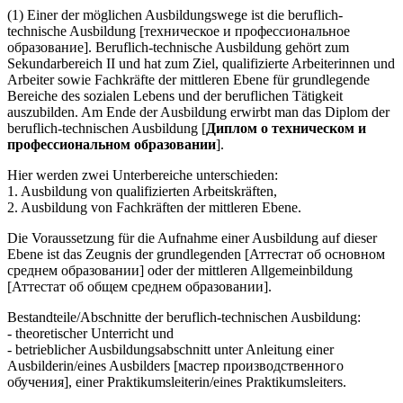
(1) Einer der möglichen Ausbildungswege ist die beruflich-
technische Ausbildung [техническое и профессиональное
образование]. Beruflich-technische Ausbildung gehört zum
Sekundarbereich II und hat zum Ziel, qualifizierte Arbeiterinnen und
Arbeiter sowie Fachkräfte der mittleren Ebene für grundlegende
Bereiche des sozialen Lebens und der beruflichen Tätigkeit
auszubilden. Am Ende der Ausbildung erwirbt man das Diplom der
beruflich-technischen Ausbildung [
Диплом о техническом и
профессиональном образовании
].
Hier werden zwei Unterbereiche unterschieden:
1. Ausbildung von qualifizierten Arbeitskräften,
2. Ausbildung von Fachkräften der mittleren Ebene.
Die Voraussetzung für die Aufnahme einer Ausbildung auf dieser
Ebene ist das Zeugnis der grundlegenden [Аттестат об основном
среднем образовании] oder der mittleren Allgemeinbildung
[Аттестат об общем среднем образовании].
Bestandteile/Abschnitte der beruflich-technischen Ausbildung:
- theoretischer Unterricht und
- betrieblicher Ausbildungsabschnitt unter Anleitung einer
Ausbilderin/eines Ausbilders [мастер производственного
обучения], einer Praktikumsleiterin/eines Praktikumsleiters.