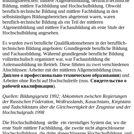
Bildungsbereichen: mittlere Allgemeinbildung, beruflich-technische
Bildung, mittlere Fachbildung und Hochschulbildung. Obwohl
beruflich-technische Bildung und mittlere Fachbildung in den
selbstständigen Bildungsbereichen abgetrennt waren, waren
beruflich-technische Bildung als ein Teil der mittleren
Algemeinbildung und mittlere Fachasubildung als erste Stufe der
Hochschulbildung angesehen.
Es wurden zwei berufliche Qualifikationsebenen in der berufllich-
technischen Bildung angeboten: Grundlegende berufliche Bildung
und Fachausbildung. Während grundlegende berufliche Bildung
vollzeitschulisch organisiert war, war Fachausbildung die
Anlernausbildung im Betrieb. Diese führten zu zwei verschiedenen
Abschlüssen: Arbeiter mit der mittleren Allgemeinbildung (russ.
Диплом о профессионально-техническом образовании
) und
Arbeiter ohne Recht auf Hochschulreife (russ.
Свидетельство о
рабочей квалификации
).
Quellen: Bildungsgesetz 1992; Abkommen zwischen Regierungen
der Russischen Föderation, Weißrusslands, Kasachstans, Kirgistans
und Tadschikistans über die Gleichwertigkeit der Zeugnisse und der
Hochschulgrads 1998
Die Hochschulbildung stellte ein vierstufiges System dar, wo die
erste Stufe mittlere Fachbildung, die zweite nicht abgeschlossene
Hochschulbildung, die dritte abgeschlossene Hochschulbildung, und