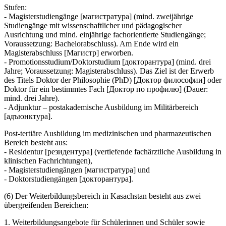
Stufen:
- Magisterstudiengänge [магистратура] (mind. zweijährige
Studiengänge mit wissenschaftlicher und pädagogischer
Ausrichtung und mind. einjährige fachorientierte Studiengänge;
Voraussetzung: Bachelorabschluss). Am Ende wird ein
Magisterabschluss [Магистр] erworben.
- Promotionsstudium/Doktorstudium [докторантура] (mind. drei
Jahre; Voraussetzung: Magisterabschluss). Das Ziel ist der Erwerb
des Titels Doktor der Philosophie (PhD) [Доктор философии] oder
Doktor für ein bestimmtes Fach [Доктор по профилю] (Dauer:
mind. drei Jahre).
- Adjunktur – postakademische Ausbildung im Militärbereich
[адъюнктура].
Post-tertiäre Ausbildung im medizinischen und pharmazeutischen
Bereich besteht aus:
- Residentur [резидентура] (vertiefende fachärztliche Ausbildung in
klinischen Fachrichtungen),
- Magisterstudiengängen [магистратурa] und
- Doktorstudiengängen [докторантурa].
(6) Der Weiterbildungsbereich in Kasachstan besteht aus zwei
übergreifenden Bereichen:
1. Weiterbildungsangebote für Schülerinnen und Schüler sowie