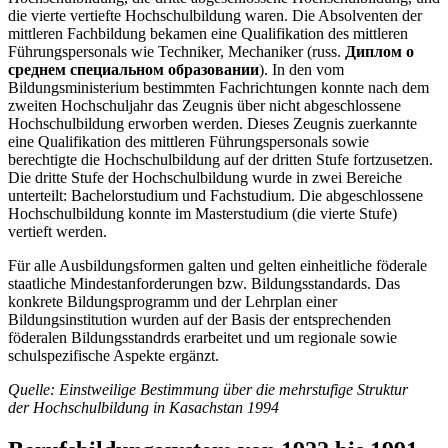
die vierte vertiefte Hochschulbildung waren. Die Absolventen der
mittleren Fachbildung bekamen eine Qualifikation des mittleren
Führungspersonals wie Techniker, Mechaniker (russ.
Диплом о
среднем специальном образовании
). In den vom
Bildungsministerium bestimmten Fachrichtungen konnte nach dem
zweiten Hochschuljahr das Zeugnis über nicht abgeschlossene
Hochschulbildung erworben werden. Dieses Zeugnis zuerkannte
eine Qualifikation des mittleren Führungspersonals sowie
berechtigte die Hochschulbildung auf der dritten Stufe fortzusetzen.
Die dritte Stufe der Hochschulbildung wurde in zwei Bereiche
unterteilt: Bachelorstudium und Fachstudium. Die abgeschlossene
Hochschulbildung konnte im Masterstudium (die vierte Stufe)
vertieft werden.
Für alle Ausbildungsformen galten und gelten einheitliche föderale
staatliche Mindestanforderungen bzw. Bildungsstandards. Das
konkrete Bildungsprogramm und der Lehrplan einer
Bildungsinstitution wurden auf der Basis der entsprechenden
föderalen Bildungsstandrds erarbeitet und um regionale sowie
schulspezifische Aspekte ergänzt.
Quelle: Einstweilige Bestimmung über die mehrstufige Struktur
der Hochschulbildung in Kasachstan 1994