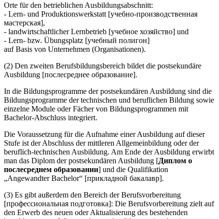
Orte für den betrieblichen Ausbildungsabschnitt:
- Lern- und Produktionswerkstatt [учебно-производственная
мастерская],
- landwirtschaftlicher Lernbetrieb [учебное хозяйство] und
- Lern- bzw. Übungsplatz [учебный полигон]
auf Basis von Unternehmen (Organisationen).
(2) Den zweiten Berufsbildungsbereich bildet die postsekundäre
Ausbildung [послесреднее образование].
In die Bildungsprogramme der postsekundären Ausbildung sind die
Bildungsprogramme der technischen und beruflichen Bildung sowie
einzelne Module oder Fächer von Bildungsprogrammen mit
Bachelor-Abschluss integriert.
Die Voraussetzung für die Aufnahme einer Ausbildung auf dieser
Stufe ist der Abschluss der mittleren Allgemeinbildung oder der
beruflich-technischen Ausbildung. Am Ende der Ausbildung erwirbt
man das Diplom der postsekundären Ausbildung [
Диплом о
послесреднем образовании
] und die Qualifikation
„Angewandter Bachelor“ [прикладной бакалавр].
(3) Es gibt außerdem den Bereich der Berufsvorbereitung
[профессиональная подготовка]: Die Berufsvorbereitung zielt auf
den Erwerb des neuen oder Aktualisierung des bestehenden