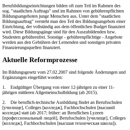
Berufsbildungseinrichtungen bilden oft zum Teil im Rahmen des
sog. "staatlichen Auftrags" und im Rahmen von gebührenpflichten
Bildungsangeboten junge Menschen aus. Unter dem "staatlichen
Bildungsauftrag" versteht man den Teil des Bildungsangebots einer
Einrichtung, der vollständig aus dem öffentlichen Budget finanziert
wird. Diese Bildungsgänge sind für den Auszubildenden bzw.
Studenten gebührenfrei. Sonstige - gebührenpflichtige - Angebote
werden aus den Gebühren der Lernenden und sonstigen privaten
Finanzierungsquellen finanziert.
Aktuelle Reformprozesse
Im Bildungsgesetz vom 27.02.2007 sind folgende Änderungen und
Ergänzungen eingeführt worden:
1. Endgültiger Übergang von einer 12-jährigen zu einer 11-
jährigen mittleren Allgemeinschulbildung (ab 2015).
2. Die beruflich-technische Ausbildung findet an Berufsschulen
[училище], Colleges [колледж], Fachhochschulen [высший
колледж] statt (ab 2017; früher: an Beruflichen Lyzeen
[профессиональный лицей], Berufsschulen [училище], Colleges
[колледж], Fachhochschulen [высшая техническая школа]).