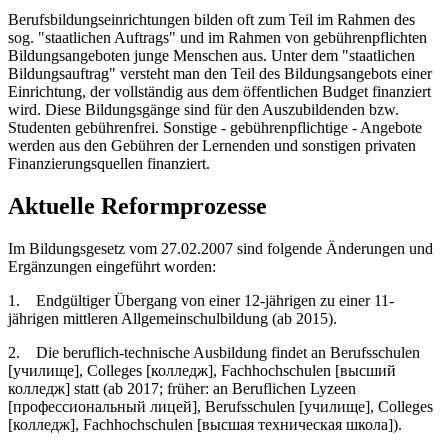
Berufsbildungseinrichtungen bilden oft zum Teil im Rahmen des
sog. "staatlichen Auftrags" und im Rahmen von gebührenpflichten
Bildungsangeboten junge Menschen aus. Unter dem "staatlichen
Bildungsauftrag" versteht man den Teil des Bildungsangebots einer
Einrichtung, der vollständig aus dem öffentlichen Budget finanziert
wird. Diese Bildungsgänge sind für den Auszubildenden bzw.
Studenten gebührenfrei. Sonstige - gebührenpflichtige - Angebote
werden aus den Gebühren der Lernenden und sonstigen privaten
Finanzierungsquellen finanziert.
Aktuelle Reformprozesse
Im Bildungsgesetz vom 27.02.2007 sind folgende Änderungen und
Ergänzungen eingeführt worden:
1. Endgültiger Übergang von einer 12-jährigen zu einer 11-
jährigen mittleren Allgemeinschulbildung (ab 2015).
2. Die beruflich-technische Ausbildung findet an Berufsschulen
[училище], Colleges [колледж], Fachhochschulen [высший
колледж] statt (ab 2017; früher: an Beruflichen Lyzeen
[профессиональный лицей], Berufsschulen [училище], Colleges
[колледж], Fachhochschulen [высшая техническая школа]).