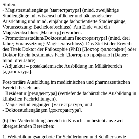
Stufen:
- Magisterstudiengänge [магистратура] (mind. zweijährige
Studiengänge mit wissenschaftlicher und pädagogischer
Ausrichtung und mind. einjährige fachorientierte Studiengänge;
Voraussetzung: Bachelorabschluss). Am Ende wird ein
Magisterabschluss [Магистр] erworben.
- Promotionsstudium/Doktorstudium [докторантура] (mind. drei
Jahre; Voraussetzung: Magisterabschluss). Das Ziel ist der Erwerb
des Titels Doktor der Philosophie (PhD) [Доктор философии] oder
Doktor für ein bestimmtes Fach [Доктор по профилю] (Dauer:
mind. drei Jahre).
- Adjunktur – postakademische Ausbildung im Militärbereich
[адъюнктура].
Post-tertiäre Ausbildung im medizinischen und pharmazeutischen
Bereich besteht aus:
- Residentur [резидентура] (vertiefende fachärztliche Ausbildung in
klinischen Fachrichtungen),
- Magisterstudiengängen [магистратурa] und
- Doktorstudiengängen [докторантурa].
(6) Der Weiterbildungsbereich in Kasachstan besteht aus zwei
übergreifenden Bereichen:
1. Weiterbildungsangebote für Schülerinnen und Schüler sowie