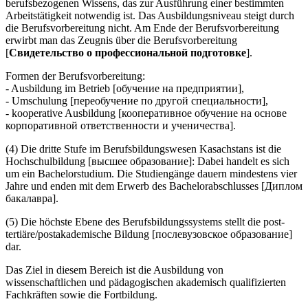
berufsbezogenen Wissens, das zur Ausführung einer bestimmten
Arbeitstätigkeit notwendig ist. Das Ausbildungsniveau steigt durch
die Berufsvorbereitung nicht. Am Ende der Berufsvorbereitung
erwirbt man das Zeugnis über die Berufsvorbereitung
[
Свидетельство о профессиональной подготовке
].
Formen der Berufsvorbereitung:
- Ausbildung im Betrieb [обучение на предприятии],
- Umschulung [переобучение по другой специальности],
- kooperative Ausbildung [кооперативное обучение на основе
корпоративной ответственности и ученичества].
(4) Die dritte Stufe im Berufsbildungswesen Kasachstans ist die
Hochschulbildung [высшее образование]: Dabei handelt es sich
um ein Bachelorstudium. Die Studiengänge dauern mindestens vier
Jahre und enden mit dem Erwerb des Bachelorabschlusses [Диплом
бакалавра].
(5) Die höchste Ebene des Berufsbildungssystems stellt die post-
tertiäre/postakademische Bildung [послевузовское образование]
dar.
Das Ziel in diesem Bereich ist die Ausbildung von
wissenschaftlichen und pädagogischen akademisch qualifizierten
Fachkräften sowie die Fortbildung.