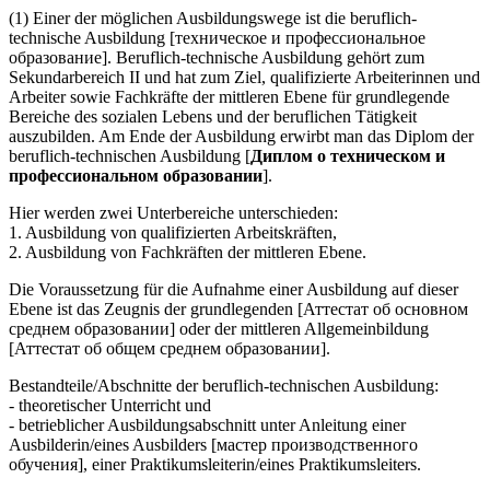
(1) Einer der möglichen Ausbildungswege ist die beruflich-
technische Ausbildung [техническое и профессиональное
образование]. Beruflich-technische Ausbildung gehört zum
Sekundarbereich II und hat zum Ziel, qualifizierte Arbeiterinnen und
Arbeiter sowie Fachkräfte der mittleren Ebene für grundlegende
Bereiche des sozialen Lebens und der beruflichen Tätigkeit
auszubilden. Am Ende der Ausbildung erwirbt man das Diplom der
beruflich-technischen Ausbildung [
Диплом о техническом и
профессиональном образовании
].
Hier werden zwei Unterbereiche unterschieden:
1. Ausbildung von qualifizierten Arbeitskräften,
2. Ausbildung von Fachkräften der mittleren Ebene.
Die Voraussetzung für die Aufnahme einer Ausbildung auf dieser
Ebene ist das Zeugnis der grundlegenden [Аттестат об основном
среднем образовании] oder der mittleren Allgemeinbildung
[Аттестат об общем среднем образовании].
Bestandteile/Abschnitte der beruflich-technischen Ausbildung:
- theoretischer Unterricht und
- betrieblicher Ausbildungsabschnitt unter Anleitung einer
Ausbilderin/eines Ausbilders [мастер производственного
обучения], einer Praktikumsleiterin/eines Praktikumsleiters.