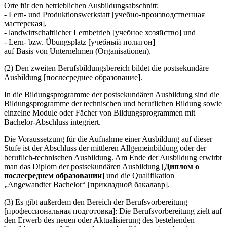
Orte für den betrieblichen Ausbildungsabschnitt:
- Lern- und Produktionswerkstatt [учебно-производственная
мастерская],
- landwirtschaftlicher Lernbetrieb [учебное хозяйство] und
- Lern- bzw. Übungsplatz [учебный полигон]
auf Basis von Unternehmen (Organisationen).
(2) Den zweiten Berufsbildungsbereich bildet die postsekundäre
Ausbildung [послесреднее образование].
In die Bildungsprogramme der postsekundären Ausbildung sind die
Bildungsprogramme der technischen und beruflichen Bildung sowie
einzelne Module oder Fächer von Bildungsprogrammen mit
Bachelor-Abschluss integriert.
Die Voraussetzung für die Aufnahme einer Ausbildung auf dieser
Stufe ist der Abschluss der mittleren Allgemeinbildung oder der
beruflich-technischen Ausbildung. Am Ende der Ausbildung erwirbt
man das Diplom der postsekundären Ausbildung [
Диплом о
послесреднем образовании
] und die Qualifikation
„Angewandter Bachelor“ [прикладной бакалавр].
(3) Es gibt außerdem den Bereich der Berufsvorbereitung
[профессиональная подготовка]: Die Berufsvorbereitung zielt auf
den Erwerb des neuen oder Aktualisierung des bestehenden