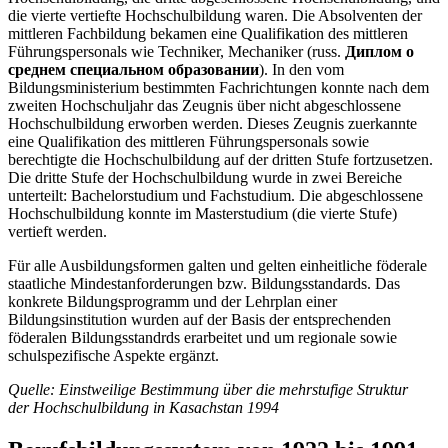
die vierte vertiefte Hochschulbildung waren. Die Absolventen der
mittleren Fachbildung bekamen eine Qualifikation des mittleren
Führungspersonals wie Techniker, Mechaniker (russ.
Диплом о
среднем специальном образовании
). In den vom
Bildungsministerium bestimmten Fachrichtungen konnte nach dem
zweiten Hochschuljahr das Zeugnis über nicht abgeschlossene
Hochschulbildung erworben werden. Dieses Zeugnis zuerkannte
eine Qualifikation des mittleren Führungspersonals sowie
berechtigte die Hochschulbildung auf der dritten Stufe fortzusetzen.
Die dritte Stufe der Hochschulbildung wurde in zwei Bereiche
unterteilt: Bachelorstudium und Fachstudium. Die abgeschlossene
Hochschulbildung konnte im Masterstudium (die vierte Stufe)
vertieft werden.
Für alle Ausbildungsformen galten und gelten einheitliche föderale
staatliche Mindestanforderungen bzw. Bildungsstandards. Das
konkrete Bildungsprogramm und der Lehrplan einer
Bildungsinstitution wurden auf der Basis der entsprechenden
föderalen Bildungsstandrds erarbeitet und um regionale sowie
schulspezifische Aspekte ergänzt.
Quelle: Einstweilige Bestimmung über die mehrstufige Struktur
der Hochschulbildung in Kasachstan 1994