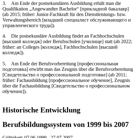
3. Am Ende der postsekundären Ausbildung erhält man die
Qualifikation „Angewandter Bachelor“ [прикладной бакалавр]
(ab 2015; früher: Junior-Fachkraft für den Dienstleistungs- bzw.
Verwaltungsbereich [младший специалист обслуживающего и
управленческого труда]).
4. Die postsekundäre Ausbildung findet an Fachhochschulen
[высший колледж] oder Berufsschulen [училище] statt (ab 2022;
früher: an Colleges [колледж], Fachhochschulen [высший
колледж]).
5. Am Ende der Berufsvorbereitung [профессиональная
подготовка] erwirbt man das Zeugnis über die Berufsvorbereitung
[Свидетельство о профессиональной подготовке] (ab 2011;
früher: Fachausbildung [профессиональное обучение], Zeugnis
über die Fachausbildung [Cвидетельство о профессиональном
обучении]).
Historische Entwicklung
Berufsbildungssystem von 1999 bis 2007
Gültigkeit:
07.06.1999 - 27.07.2007