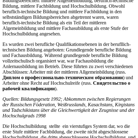
Bildungsbereichen: mittlere Allgemeinbildung, beruflich-technische
Bildung, mittlere Fachbildung und Hochschulbildung. Obwohl
beruflich-technische Bildung und mittlere Fachbildung in den
selbstständigen Bildungsbereichen abgetrennt waren, waren
beruflich-technische Bildung als ein Teil der mittleren
Algemeinbildung und mittlere Fachasubildung als erste Stufe der
Hochschulbildung angesehen.
Es wurden zwei berufliche Qualifikationsebenen in der berufllich-
technischen Bildung angeboten: Grundlegende berufliche Bildung
und Fachausbildung. Während grundlegende berufliche Bildung
vollzeitschulisch organisiert war, war Fachausbildung die
Anlernausbildung im Betrieb. Diese führten zu zwei verschiedenen
Abschlüssen: Arbeiter mit der mittleren Allgemeinbildung (russ.
Диплом о профессионально-техническом образовании
) und
Arbeiter ohne Recht auf Hochschulreife (russ.
Свидетельство о
рабочей квалификации
).
Quellen: Bildungsgesetz 1992; Abkommen zwischen Regierungen
der Russischen Föderation, Weißrusslands, Kasachstans, Kirgistans
und Tadschikistans über die Gleichwertigkeit der Zeugnisse und der
Hochschulgrads 1998
Die Hochschulbildung stellte ein vierstufiges System dar, wo die
erste Stufe mittlere Fachbildung, die zweite nicht abgeschlossene
Hochschulbildung, die dritte abgeschlossene Hochschulbildung, und