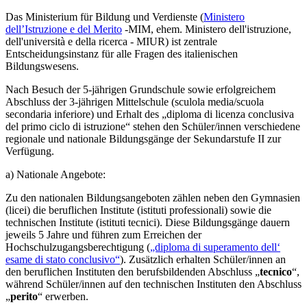
Das
Ministerium für Bildung und Verdienste (
Ministero
dell’Istruzione e del Merito
-MIM
, ehem.
Ministero dell'istruzione,
dell'università e della ricerca - MIUR) ist zentrale
Entscheidungsinstanz für alle Fragen des italienischen
Bildungswesens.
Nach Besuch der 5-jährigen Grundschule sowie erfolgreichem
Abschluss der 3-jährigen Mittelschule (sculola media/scuola
secondaria inferiore) und Erhalt des „diploma di licenza conclusiva
del primo ciclo di istruzione“ stehen den Schüler/innen verschiedene
regionale und nationale Bildungsgänge der Sekundarstufe II zur
Verfügung.
a) Nationale Angebote:
Zu den nationalen Bildungsangeboten zählen neben den Gymnasien
(licei) die beruflichen Institute (istituti professionali) sowie die
technischen Institute (istituti tecnici). Diese Bildungsgänge dauern
jeweils 5 Jahre und führen zum Erreichen der
Hochschulzugangsberechtigung (
„diploma di superamento dell‘
esame di stato conclusivo“
). Zusätzlich erhalten Schüler/innen an
den beruflichen Instituten den berufsbildenden Abschluss „
tecnico
“,
während Schüler/innen auf den technischen Instituten den Abschluss
„
perito
“ erwerben.