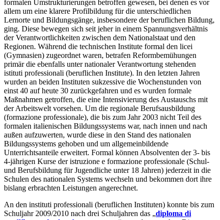
formalen Umstrukturierungen betroffen gewesen, bei denen es vor
allem um eine klarere Profilbildung für die unterschiedlichen
Lernorte und Bildungsgänge, insbesondere der beruflichen Bildung,
ging. Diese bewegen sich seit jeher in einem Spannungsverhältnis
der Verantwortlichkeiten zwischen dem Nationalstaat und den
Regionen. Während die technischen Institute formal den licei
(Gymnasien) zugeordnet waren, betrafen Reformbemühungen
primär die ebenfalls unter nationaler Verantwortung stehenden
istituti professionali (beruflichen Institute). In den letzten Jahren
wurden an beiden Instituten sukzessive die Wochenstunden von
einst 40 auf heute 30 zurückgefahren und es wurden formale
Maßnahmen getroffen, die eine Intensivierung des Austauschs mit
der Arbeitswelt vorsehen. Um die regionale Berufsausbildung
(formazione professionale), die bis zum Jahr 2003 nicht Teil des
formalen italienischen Bildungssystems war, nach innen und nach
außen aufzuwerten, wurde diese in den Stand des nationalen
Bildungssystems gehoben und um allgemeinbildende
Unterrichtsanteile erweitert. Formal können Absolventen der 3- bis
4-jährigen Kurse der istruzione e formazione professionale (Schul-
und Berufsbildung für Jugendliche unter 18 Jahren) jederzeit in die
Schulen des nationalen Systems wechseln und bekommen dort ihre
bislang erbrachten Leistungen angerechnet.
An den instituti professionali (beruflichen Instituten) konnte bis zum
Schuljahr 2009/2010 nach drei Schuljahren das „
diploma di