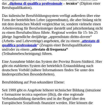
das „
diploma di qualifica professionale
– tecnico
“ (Diplom einer
Berufsqualifikation).
Das italienische Berufsbildungssystem verfügt außerdem über eine
Form der betrieblichen Lehre (apprendistato), die aber bislang nicht
mit dem deutschen Modell vergleichbar ist, sondern vielmehr einen
Arbeitsvertrag für Berufseinsteiger darstellt und jahrzehntelang nicht
zu einem Berufsabschluss führte. Regional werden für 15- bis 25
jährige Jugendliche dreijährige „apprendistato diritto-dovere“
(Arbeits- und Lehrverträge) angeboten, die zu einem „
attestato di
qualifica professionale
“ (Zeugnis einer Berufsqualifikation)
und/oder zu einem „
attestato di frequenza“
(Teilnahmebescheinigung) führen.
Eine Ausnahme bildet das System der Provinz Bozen-Südtirol. Hier
gibt ein etabliertes System der betrieblich Erstausbildung nach
deutschem Vorbild (nähere Informationen finden Sie unter den
länderspezifischen Besonderheiten).
Berufsbildung auf Post-sekundärer Ebene:
Seit 1999 gibt es Angebote höherer technischer Bildung (istruzione
e formazione tecnica superiore (ifts)), die eine regionale
Verbundausbildung darstellen und in der Regel über den
Europäischen Sozialfonds finanziert werden. Hier können die