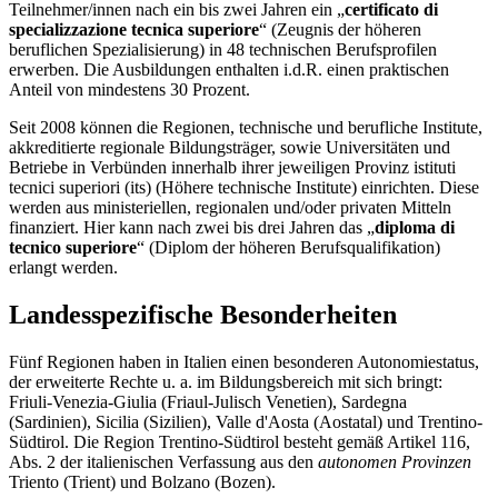
Teilnehmer/innen nach ein bis zwei Jahren ein „
certificato di
specializzazione tecnica superiore
“ (Zeugnis der höheren
beruflichen Spezialisierung) in 48 technischen Berufsprofilen
erwerben. Die Ausbildungen enthalten i.d.R. einen praktischen
Anteil von mindestens 30 Prozent.
Seit 2008 können die Regionen, technische und berufliche Institute,
akkreditierte regionale Bildungsträger, sowie Universitäten und
Betriebe in Verbünden innerhalb ihrer jeweiligen Provinz istituti
tecnici superiori (its) (Höhere technische Institute) einrichten. Diese
werden aus ministeriellen, regionalen und/oder privaten Mitteln
finanziert. Hier kann nach zwei bis drei Jahren das „
diploma di
tecnico superiore
“ (Diplom der höheren Berufsqualifikation)
erlangt werden.
Landesspezifische Besonderheiten
Fünf Regionen haben in Italien einen besonderen Autonomiestatus,
der erweiterte Rechte u. a. im Bildungsbereich mit sich bringt:
Friuli-Venezia-Giulia (Friaul-Julisch Venetien), Sardegna
(Sardinien), Sicilia (Sizilien), Valle d'Aosta (Aostatal) und Trentino-
Südtirol. Die Region Trentino-Südtirol besteht gemäß Artikel 116,
Abs. 2 der italienischen Verfassung aus den
autonomen Provinzen
Triento (Trient) und Bolzano (Bozen).