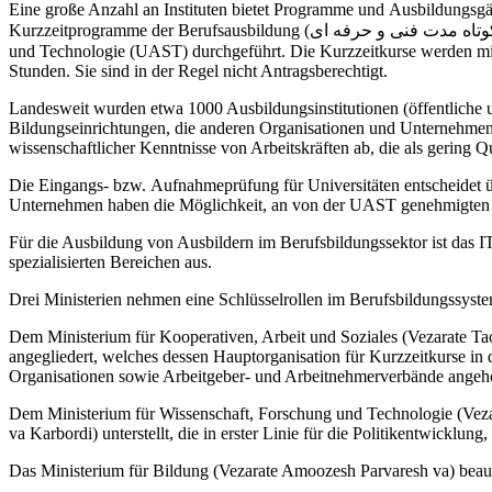
Eine große Anzahl an Instituten bietet Programme und Ausbildungsgä
Kurzzeitprogramme der Berufsausbildung (اموزشگاههای علمی و کاربردی دوره های کوتاه مدت فنی و حرفه ای) werden von diesen Instituten unter der Aufsicht der Universität für angewandte Wissenschaft
und Technologie (UAST) durchgeführt. Die Kurzzeitkurse werden mi
Stunden. Sie sind in der Regel nicht Antragsberechtigt.
Landesweit wurden etwa 1000 Ausbildungsinstitutionen (öffentliche un
Bildungseinrichtungen, die anderen Organisationen und Unternehmen 
wissenschaftlicher Kenntnisse von Arbeitskräften ab, die als gering Qu
Die Eingangs- bzw. Aufnahmeprüfung für Universitäten entscheidet üb
Unternehmen haben die Möglichkeit, an von der UAST genehmigte
Für die Ausbildung von Ausbildern im Berufsbildungssektor ist das IT
spezialisierten Bereichen aus.
Drei Ministerien nehmen eine Schlüsselrollen im Berufsbildungssystem
Dem Ministerium für Kooperativen, Arbeit und Soziales (Vezarate T
angegliedert, welches dessen Hauptorganisation für Kurzzeitkurse in 
Organisationen sowie Arbeitgeber- und Arbeitnehmerverbände angeh
Dem Ministerium für Wissenschaft, Forschung und Technologie (Veza
va Karbordi) unterstellt, die in erster Linie für die Politikentwicklun
Das Ministerium für Bildung (Vezarate Amoozesh Parvaresh va) beaufs