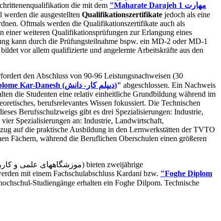
hrittenenqualifikation die mit dem
"Maharate Darajeh 1 مهارت
l werden die ausgestellten
Qualifikationszertifikate
jedoch als eine
nen. Oftmals werden die Qualifikationszertifikate auch als
n einer weiteren Qualifikationsprüfungen zur Erlangung eines
ahrung kann durch die Prüfungsteilnahme bspw. ein MD-2 oder MD-1
ildet vor allem qualifizierte und angelernte Arbeitskräfte aus den
rfordert den Abschluss von 90-96 Leistungsnachweisen (30
Diplome Kar-Danesh (دیپلم کار- دانش)
"
abgeschlossen. Ein Nachweis
ten die Studenten eine relativ einheitliche Grundbildung während im
heoretisches, berufsrelevantes Wissen fokussiert. Die Technischen
eses Berufsschulzweigs gibt es drei Spezialisierungen: Industrie,
vier Spezialisierungen an: Industrie, Landwirtschaft,
Bezug auf die praktische Ausbildung in den Lernwerkstätten der TVTO
hen Fächern, während die Beruflichen Oberschulen einen größeren
werden mit einem Fachschulabschluss Kardani bzw.
"Foghe Diplom
chhochschul-Studiengänge erhalten ein Foghe Dilpom. Technische