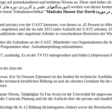
nge auf postsekundärem und tertiärem Niveau an. Diese sind höher al
t einem Teilnahmezertifikat
d private) von der UAST lizenziert, von denen ca. 45 Prozent in öffent
angehören und die im Jahr 2013 unter Aufsicht der UAST arbeiten. Di
alifizierte oder angelernte Arbeiter in verschiedenen Bereichen der Wirt
er die Aufnahme an der UAST. Mitarbeiter von Organisationen die den 
n Programmen ohne Aufnahmeprüfung teilzunehmen.
C zuständig. Es ist der TVTO untergeordnet und bildet Lehrpersonal fü
 des Iran ein:
aovon, Kar Va Omoore Ejtemaee) ist das Institut für technische Aus
der technisch-beruflichen Bildung ist und als oberstes Gremium für die
ören.
rate Oloom, Tahghighat Va Fan Avari) ist die Universität für angew
g, die Curricula Planung und für die Aufsicht über die private und staatli
ichtigt die K-12 Bildung (Kindergarten-Abitur) sowie die Berufsschul