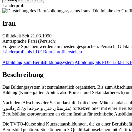
Länderprofil
Iran
Gültigkeit
Seit 21.03.1990
Amtssprache
Farsi (Persisch)
Folgende Sprachen werden am meisten gesprochen: Persisch, Gilaki
Länderprofil als PDF
Berufsprofil erstellen
Abbildung zum Berufsbildungssystem
Abbildung als PDF
123.81 K
Beschreibung
Das Bildungssystem ist zentralstaatlich organisiert. Bis zum Abschlu
Bildung (Kindergarten-Abitur, also Primär- und Sekundarbereich) und
Nach dem Abschluss der Sekundarstufe I mit einem Mittelschulabschluss (Certificate of General Education) " راهنمایی" kann man 
(هنرستان فنی و حرفه ای/ کاردانش) fortsetzen oder mit einer Berufsausbildung beginnen, entweder an Technischen Oberschulen bzw. Berufliche Oberschulen (هنرستان فنی و حرفه کاردانش) oder in
Die TVTO-Kurse sind Kurzzeitausbildungen, die zu einer Berufsbefä
Berufsbild gehören. Sie können in 3 Qualifikationsebenen mit Zertifi