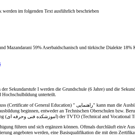
 und Mazandarani 59% Aserbaidschanisch und türkische Dialekte 18%
B
ss der Sekundarstufe I werden die Grundschule (6 Jahre) und die Sekun
 Hochschulbildung unterteilt.
die Ausbildung an einer allgemeinbildenden Oberschule "Dabirestan Nazari"
Berufsbildungsprogrammen an einem Institut für technische Ausbildung (اموزشکده فنی وحرفه ای) der TV
higung führen und sich ergänzen können. Oftmals durchläuft ein/e A
zierung angeboten werden, eine Basisqualifikation die mit dem Zertifik