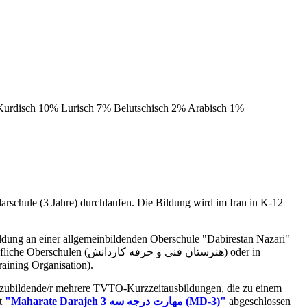
 Kurdisch 10% Lurisch 7% Belutschisch 2% Arabisch 1%
darschule (3 Jahre) durchlaufen. Die Bildung wird im Iran in K-12
TO (Technical and Vocational Training Organisation).
uszubildende/r mehrere TVTO-Kurzzeitausbildungen, die zu einem
at
"Maharate Darajeh 3 مهارت درجه سه
(MD-3)"
abgeschlossen