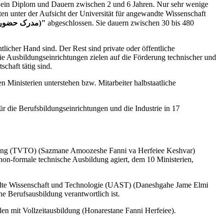
s ein Diplom und Dauern zwischen 2 und 6 Jahren. Nur sehr wenige
"Madrake Hozoor Dar Doreh (مدرک حضور در دوره)"
abgeschlossen. Sie dauern zwischen 30 bis 480
licher Hand sind. Der Rest sind private oder öffentliche
e Ausbildungseinrichtungen zielen auf die Förderung technischer und
schaft tätig sind.
Ministerien unterstehen bzw. Mitarbeiter halbstaatliche
r die Berufsbildungseinrichtungen und die Industrie in 17
bildung (TVTO) (Sazmane Amoozeshe Fanni va Herfeiee Keshvar)
 non-formale technische Ausbildung agiert, dem 10 Ministerien,
andte Wissenschaft und Technologie (UAST) (Daneshgahe Jame Elmi
che Berufsausbildung verantwortlich ist.
en mit Vollzeitausbildung (Honarestane Fanni Herfeiee).