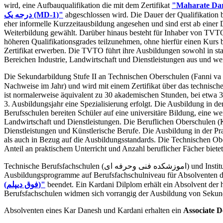
wird, eine Aufbauqualifikation die mit dem Zertifikat
درجه یک (MD-1)"
abgeschlossen wird. Die Dauer der Qualifikation 
eher informelle Kurzzeitausbildung angesehen und sind erst ab einer
Weiterbildung gewählt. Darüber hinaus besteht für Inhaber von TVTO
höheren Qualifikationsgrades teilzunehmen, ohne hierfür einen Kurs
Zertifikat erwerben. Die TVTO führt ihre Ausbildungen sowohl in staatl
Bereichen Industrie, Landwirtschaft und Dienstleistungen aus und wei
Die Sekundarbildung Stufe II an Technischen Oberschulen (Fanni va 
Nachweise im Jahr) und wird mit einem Zertifikat über das technisch
ist normalerweise äquivalent zu 30 akademischen Stunden, bei etwa 3
3. Ausbildungsjahr eine Spezialisierung erfolgt. Die Ausbildung in der
Berufsschulen bereiten Schüler auf eine universitäre Bildung, eine w
Landwirtschaft und Dienstleistungen. Die Beruflichen Oberschulen (Kar
Dienstleistungen und Künstlerische Berufe. Die Ausbildung in der Pr
als auch in Bezug auf die Ausbildungsstandards. Die Technischen O
Anteil an praktischem Unterricht und Anzahl beruflicher Fächer bietet
Technische Berufsfachschulen (اموزشکده فنی وحرفه ای) und Institute der Universität für angewandte Wissenschaft und Technologie (موزشگاههای علمی و کاربردی) bieten zweijährige
Ausbildungsprogramme auf Berufsfachschulniveau für Absolventen d
(فوق دیپلم)"
beendet. Ein Kardani Dilplom erhält ein Absolvent der
Berufsfachschulen widmen sich vorrangig der Ausbildung von Sekund
Absolventen eines Kar Danesh und Kardani erhalten ein
Associate D