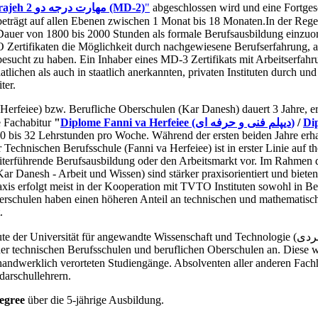
"Maharate Darajeh 2 مهارت درجه دو (MD-2)
"
abgeschlossen wird und eine Fortgesc
beträgt auf allen Ebenen zwischen 1 Monat bis 18 Monaten.In der Rege
 Dauer von 1800 bis 2000 Stunden als formale Berufsausbildung einzuord
 Zertifikaten die Möglichkeit durch nachgewiesene Berufserfahrung, a
 besucht zu haben. Ein Inhaber eines MD-3 Zertifikats mit Arbeitserf
ichen als auch in staatlich anerkannten, privaten Instituten durch und b
ter.
Herfeiee) bzw. Berufliche Oberschulen (Kar Danesh) dauert 3 Jahre, e
e Fachabitur
"
Diplome Fanni va Herfeiee (دیپلم فنی و حرفه ای)
/
0 bis 32 Lehrstunden pro Woche. Während der ersten beiden Jahre erhal
 Technischen Berufsschule (Fanni va Herfeiee) ist in erster Linie auf t
eiterführende Berufsausbildung oder den Arbeitsmarkt vor. Im Rahmen di
 Danesh - Arbeit und Wissen) sind stärker praxisorientiert und bieten 
axis erfolgt meist in der Kooperation mit TVTO Instituten sowohl in 
berschulen haben einen höheren Anteil an technischen und mathematisc
.
er technischen Berufsschulen und beruflichen Oberschulen an. Diese 
 handwerklich verorteten Studiengänge. Absolventen aller anderen Fa
arschullehrern.
egree
über die 5-jährige Ausbildung.